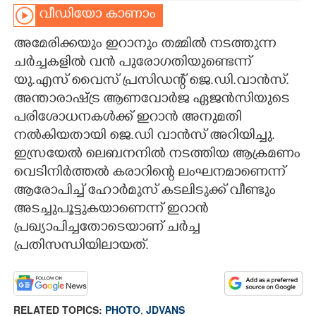
വീഡിയോ കാണാം
CARTOONS
അമേരിക്കയും ഇറാനും തമ്മിൽ നടത്തുന്ന
ചർച്ചകളിൽ വൻ പുരോഗതിയുണ്ടെന്ന്
LITERATURE
യു.എസ് വൈസ് പ്രസിഡന്റ് ജെ.ഡി.വാൻസ്.
അന്താരാഷ്ട്ര ആണവോർജ ഏജൻസിയുടെ
ZOOM
പരിശോധനകൾക്ക് ഇറാൻ അനുമതി
നൽകിയതായി ജെ.ഡി വാൻസ് അറിയിച്ചു.
CONTACT US
ഇസ്രയേൽ ലെബനനിൽ നടത്തിയ ആക്രമണം
വെടിനിർത്തൽ കരാറിന്റെ ലംഘനമാണെന്ന്
ആരോപിച്ച് ഹോർമുസ് കടലിടുക്ക് വീണ്ടും
അടച്ചുപൂട്ടുകയാണെന്ന് ഇറാൻ
പ്രഖ്യാപിച്ചതോടെയാണ് ചർച്ച
പ്രതിസന്ധിയിലായത്.
RELATED TOPICS:
PHOTO
,
JDVANS