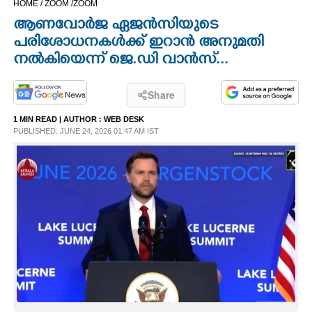
HOME /
ZOOM /
ZOOM
CINEMA
ആണവോർജ ഏജൻസിയുടെ
പരിശോധനകൾക്ക് ഇറാൻ അനുമതി
OPINION
നൽകിയെന്ന് ജെ.ഡി വാൻസ്...
PHOTOS
Share
1 MIN READ
| AUTHOR :
WEB DESK
PUBLISHED: JUNE 24, 2026 01:47 AM IST
LIFESTYLE
SPIRITUAL
INFO+
ART
ASTRO