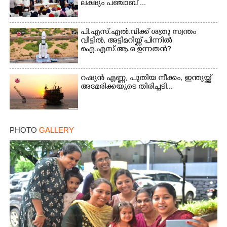
ലക്ഷ്യം പഞ്ചാബ് ...
×
Share this link
പി.എസ്.എൽ.വിക്ക് ശത്രു സ്വന്തം
വീട്ടിൽ, അട്ടിമറിയ്ക്ക് പിന്നിൽ
ഐ.എസ്.ആ.ഒ ഉന്നതൻ?
റഷ്യൻ എണ്ണ, പുതിയ നീക്കം, ഇന്ത്യയ്ക്ക്
Copy Link
അമേരിക്കയുടെ തിരിച്ചടി...
PHOTO
GALLERY