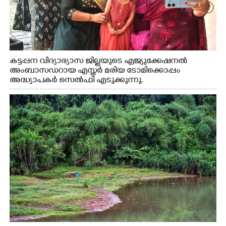
കട്ടപ്പന വിദ്യാഭ്യാസ ജില്ലയുടെ എജ്യുക്കേഷനൽ
അംബാസഡറായ എസ്തർ മരിയ ടോമിക്കൊപ്പം
അദ്ധ്യാപകർ സെൽഫി എടുക്കുന്നു.