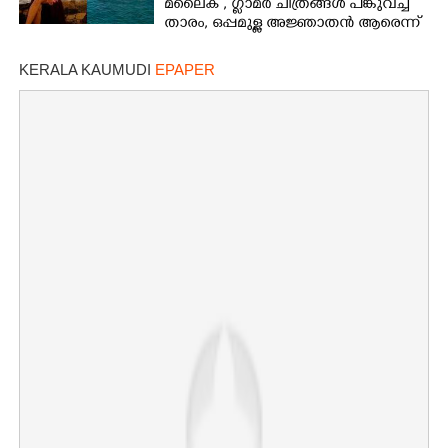
മലൈക ,​ ഗ്ലാമർ ചിത്രങ്ങൾ പങ്കുവച്ച്
താരം,​ ഒപ്പമുള്ള അജ്ഞാതൻ ആരെന്ന്
ആരാധകർ
KERALA KAUMUDI
EPAPER