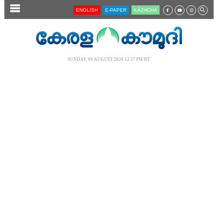
SECTIONS
ENGLISH
E-PAPER
KĀZHCHA
HOME
LATEST
SUNDAY, 09 AUGUST 2026 12.27 PM IST
AUDIO
NOTIFIED NEWS
POLL
KERALA
LOCAL
NEWS 360
CASE DIARY