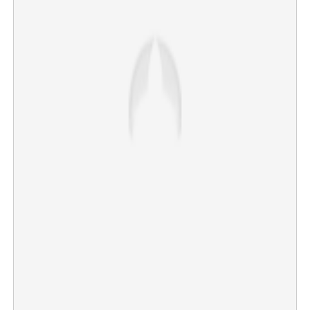
×
Share this link
Copy Link