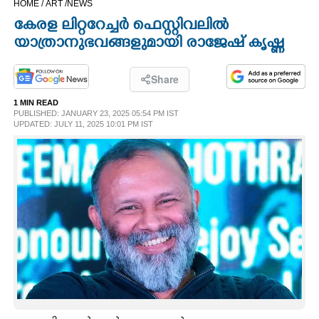
HOME /
ART /
NEWS
CINEMA
കേരള ലിറ്ററേച്ചർ ഫെസ്റ്റിവലിൽ
യാത്രാനുഭവങ്ങളുമായി രാജേഷ് കൃഷ്ണ
OPINION
Share
PHOTOS
1 MIN READ
PUBLISHED: JANUARY 23, 2025 05:54 PM IST
UPDATED: JULY 11, 2025 10:01 PM IST
LIFESTYLE
SPIRITUAL
INFO+
ART
ASTRO