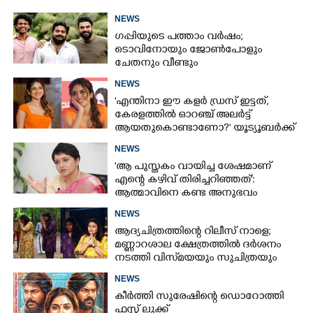
NEWS
ഗപ്പിയുടെ പത്താം വർഷം;​
ടൊവിനോയും ജോൺപോളും
ചേതനും വീണ്ടും
NEWS
'എന്തിനാ ഈ കളർ ഡ്രസ് ഇട്ടത്,
കേരളത്തിൽ ഓറഞ്ച് അല‌ർട്ട്
ആയതുകൊണ്ടാണോ?' യൂട്യൂബർക്ക്
ചുട്ടമറുപടിയുമായി പ്രിയ
NEWS
'ആ പുസ്തകം വായിച്ച ശേഷമാണ്
എന്റെ കഴിവ് തിരിച്ചറിഞ്ഞത്':
ആത്മാവിനെ കണ്ട അനുഭവം
പങ്കുവച്ച് ലെന
NEWS
ആദ്യചിത്രത്തിന്റെ റിലീസ് നാളെ;
മണ്ണാറശാല ക്ഷേത്രത്തിൽ ദർശനം
നടത്തി വിസ്‌മയയും സുചിത്രയും
NEWS
കീർത്തി സുരേഷിന്റെ ഡൊറോത്തി
ഫസ്റ്റ് ലുക്ക്