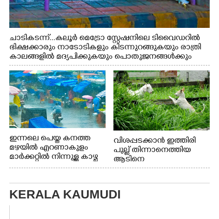
ചാടികടന്ന്...കലൂർ മെട്രോ സ്റ്റേഷനിലെ ടിവൈഡറിൽ
ഭിക്ഷക്കാരും നാടോടികളും കിടന്നുറങ്ങുകയും രാത്രി
കാലങ്ങളിൽ മദ്യപിക്കുകയും പൊതുജനങ്ങൾക്കും
വാഹനത്തിൽ പോകുന്നവർക്കും ബുദ്ധിമുട്ട് ഉണ്ടായ
സാഹചര്യത്തിൽ അധികാരികൾ കമ്പി കൊണ്ട് മറച്ച
വേലി ചാടികടക്കുന്ന നാടോടി സ്ത്രീ
ഇന്നലെ പെയ്ത കനത്ത
വിശപ്പടക്കാൻ ഇത്തിരി
മഴയിൽ എറണാകുളം
പുല്ല് തിന്നാനെത്തിയ
മാർക്കറ്റിൽ നിന്നുള്ള കാഴ്ച
ആടിനെ
ആക്രമിക്കാനൊരുങ്ങുന്ന
തെരുവ് നായ.
എറണാകുളം
KERALA KAUMUDI
വാത്തുരുത്തിയിൽ
നിന്നുള്ള കാഴ്ച