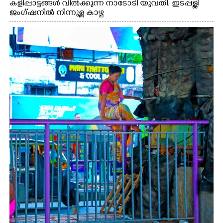
കളിപ്പാട്ടങ്ങൾ വിൽക്കുന്ന നാടോടി യുവതി. ഇടപ്പള്ളി
ജംഗ്ഷനിൽ നിന്നുള്ള കാഴ്ച