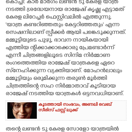
കൊച്ചി: കാർ മാർഗം ലണ്ടൻ ടു കേരള യാത്ര
നടത്തി ശ്രദ്ധേയനായ രാജേഷ് കൃഷ്ണ എട്ടാമത്
CARTOONS
കേരള ലിറേച്ചർ ഫെസ്റ്റിവലിൽ എത്തുന്നു.
'യാത്ര കണ്ടറിഞ്ഞതും കേട്ടറിഞ്ഞതും' എന്ന
LITERATURE
സെഷനിലാണ് സ്പീക്കർ ആയി പങ്കെടുക്കുന്നത്.
മമ്മൂട്ടിയുടെ പുഴു, ഭാവന നായികയായി
ZOOM
എത്തിയ ന്റിക്കാക്കാക്കൊരു പ്രേമണ്ടാർന്ന്
എന്നീ ചിത്രങ്ങളിലൂടെ സിനിമ നിർമ്മാണ
CONTACT US
രംഗത്തെത്തിയ രാജേഷ് യാത്രകളെ ഏറെ
സ്‌നേഹിക്കുന്ന വ്യക്തിയാണ്. മോഹൻലാലും
മമ്മൂട്ടിയും ഒരുമിക്കുന്ന തരുൺ മൂർത്തി
ചിത്രത്തിന്റെ സഹ നിർമ്മാതാവ് കൂടിയായ
രാജേഷ് നടത്തിയ യാത്രകൾ ഒട്ടനവധിയാണ്.
കൂടത്തായി സംഭവം, അണലി വെബ്
സീരിസ് ഫസ്റ്റ് ലുക്ക്
തന്റെ ലണ്ടൻ ടു കേരള സോളോ യാത്രയിൽ