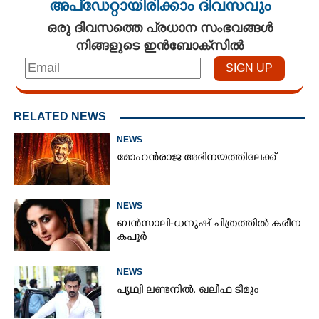
അപ്ഡേറ്റായിരിക്കാം ദിവസവും
ഒരു ദിവസത്തെ പ്രധാന സംഭവങ്ങൾ
നിങ്ങളുടെ ഇൻബോക്സിൽ
RELATED NEWS
NEWS
മോഹൻരാജ അഭിനയത്തിലേക്ക്
NEWS
ബൻസാലി-ധനുഷ് ചിത്രത്തിൽ കരീന
കപൂർ
NEWS
പൃഥ്വി ലണ്ടനിൽ, ഖലീഫ ടീമും