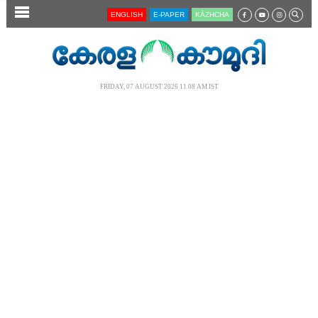
SECTIONS
ENGLISH
E-PAPER
KĀZHCHA
HOME
LATEST
FRIDAY, 07 AUGUST 2026 11.08 AM IST
AUDIO
NOTIFIED NEWS
POLL
KERALA
LOCAL
NEWS 360
CASE DIARY