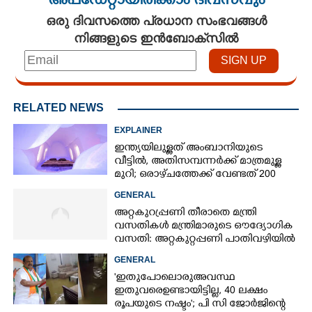
അപ്ഡേറ്റായിരിക്കാം ദിവസവും
ഒരു ദിവസത്തെ പ്രധാന സംഭവങ്ങൾ
നിങ്ങളുടെ ഇൻബോക്സിൽ
RELATED NEWS
EXPLAINER
ഇന്ത്യയിലുള്ളത് അംബാനിയുടെ
വീട്ടിൽ, അതിസമ്പന്നർക്ക് മാത്രമുള്ള
മുറി; ഒരാഴ്‌ചത്തേക്ക് വേണ്ടത് 200
ലിറ്ററിലധികം വെള്ളം
GENERAL
അറ്റകുറ്രപ്പണി തീരാതെ മന്ത്രി
വസതികൾ മന്ത്രിമാരുടെ ഔദ്യോഗിക
വസതി: അറ്റകുറ്റപ്പണി പാതിവഴിയിൽ
GENERAL
'ഇതുപോലൊരു അവസ്ഥ
ഇതുവരെ ഉണ്ടായിട്ടില്ല, 40 ലക്ഷം
രൂപയുടെ നഷ്ടം'; പി സി ജോർജിന്റെ