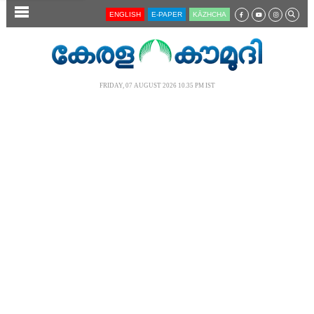
SECTIONS
ENGLISH
E-PAPER
KĀZHCHA
HOME
LATEST
FRIDAY, 07 AUGUST 2026 10.35 PM IST
AUDIO
NOTIFIED NEWS
POLL
KERALA
LOCAL
NEWS 360
CASE DIARY