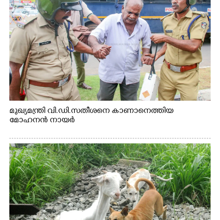
മുഖ്യമന്ത്രി വി.ഡി.സതീശനെ കാണാനെത്തിയ
മോഹനൻ നായർ