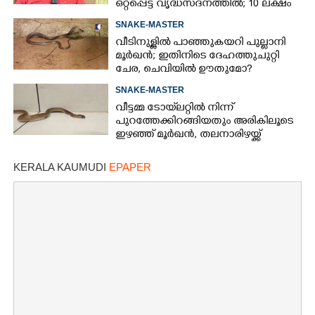
ഒറ്റപ്പെട്ട് വൃദ്ധസദനത്തിൽ; 10 ലക്ഷം
ശമ്പളമുള്ള മകൻ പോലും
SNAKE-MASTER
തിരിഞ്ഞുനോക്കുന്നില്ല'
വീടിനുള്ളിൽ പാഞ്ഞുകയറി പുല്ലാനി
മൂർഖൻ; ഇതിനിടെ ദേഹത്തുചുറ്റി
ചേര, ചെവിയിൽ ഊതുമോ?
SNAKE-MASTER
വീട്ടമ്മ ടോയ്‌ലറ്റിൽ നിന്ന്
പുറത്തേക്കിറങ്ങിയതും അരികിലൂടെ
ഇഴഞ്ഞ് മൂർഖൻ, തലനാരിഴയ്ക്ക്
രക്ഷപ്പെട്ടു
KERALA KAUMUDI
EPAPER