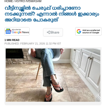
HOME /
ASTRO /
VISWASAM
CINEMA
വീട്ടിനുള്ളിൽ ചെരുപ്പ് ധരിച്ചാണോ
നടക്കുന്നത്? എന്നാൽ നിങ്ങൾ ഇക്കാര്യം
OPINION
അറിയാതെ പോകരുത്
PHOTOS
Share
1 MIN READ
PUBLISHED: FEBRUARY 21, 2026 11:32 PM IST
LIFESTYLE
SPIRITUAL
INFO+
ART
ASTRO