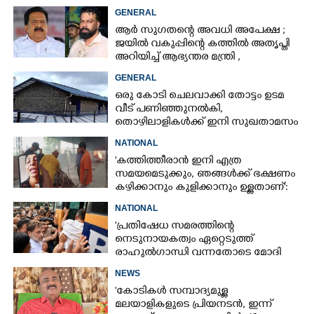
വീട്ടിലും വെള്ളം കയറി
GENERAL
ആർ സുഗതന്റെ അവധി അപേക്ഷ ;
ജയിൽ വകുപ്പിന്റെ കത്തിൽ അതൃപ്തി
അറിയിച്ച് ആഭ്യന്തര മന്ത്രി ,​
ഉദ്യോഗസ്ഥർക്കെതിരെ അന്വേഷണം
GENERAL
ഒരു കോടി ചെലവാക്കി തോട്ടം ഉടമ
വീട്‌ പണിഞ്ഞുനൽകി,
തൊഴിലാളികൾക്ക് ഇനി സുഖതാമസം
NATIONAL
'കത്തിത്തീരാൻ ഇനി എത്ര
സമയമെടുക്കും, ഞങ്ങൾക്ക് ഭക്ഷണം
കഴിക്കാനും കുളിക്കാനും ഉള്ളതാണ്':
അച്ഛന്റെ സംസ്കാരചടങ്ങിനിടെ
NATIONAL
മക്കൾ
'പ്രതിഷേധ സമരത്തിന്റെ
നെടുനായകത്വം ഏറ്റെടുത്ത്
രാഹുൽഗാന്ധി വന്നതോടെ മോദി
സർക്കാർ പരിഭ്രാന്തരായി'
NEWS
'കോടികൾ സമ്പാദ്യമുള്ള
മലയാളികളുടെ പ്രിയനടൻ, ഇന്ന്