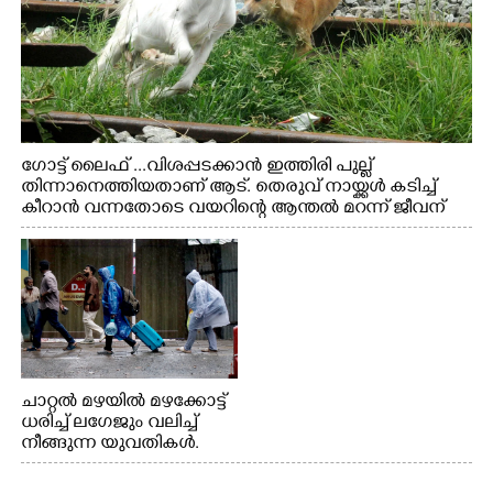
ഗോട്ട് ലൈഫ് ...വിശപ്പടക്കാൻ ഇത്തിരി പുല്ല്
തിന്നാനെത്തിയതാണ് ആട്. തെരുവ് നായ്ക്കൾ കടിച്ച്
കീറാൻ വന്നതോടെ വയറിന്റെ ആന്തൽ മറന്ന് ജീവന്
വേണ്ടിയായി ഓട്ടം. എറണാകുളം വാത്തുരുത്തിയിൽ
നിന്നുള്ള കാഴ്ച
ചാറ്റൽ മഴയിൽ മഴക്കോട്ട്
ധരിച്ച് ലഗേജും വലിച്ച്
നീങ്ങുന്ന യുവതികൾ.
എറണാകുളം മേനകയിൽ
നിന്നുള്ള കാഴ്ച