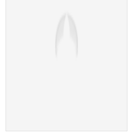
×
Share this link
Copy Link