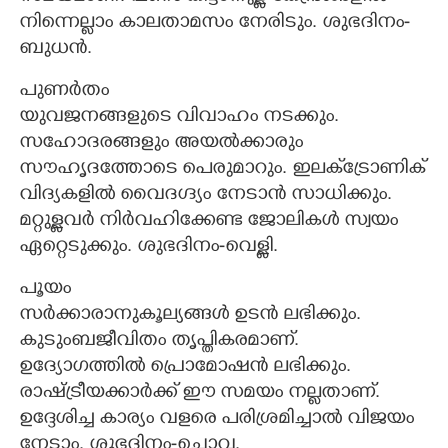
നിന്നെല്ലാം കാലതാമസം നേരിടും. ശുഭദിനം-
ബുധൻ.
പുണർതം
യുവജനങ്ങളുടെ വിവാഹം നടക്കും.
സഹോദരങ്ങളും അയൽക്കാരും
സൗഹൃദത്തോടെ പെരുമാറും. ഇലക്‌ട്രോണിക്
വിദ്യകളിൽ വൈദഗ്ദ്യം നേടാൻ സാധിക്കും.
മറ്റുള്ളവർ നിർവഹിക്കേണ്ട ജോലികൾ സ്വയം
ഏറ്റെടുക്കും. ശുഭദിനം-വെള്ളി.
പൂയം
സർക്കാരാനുകൂല്യങ്ങൾ ഉടൻ ലഭിക്കും.
കുടുംബജീവിതം തൃപ്തികരമാണ്.
ഉദ്യോഗത്തിൽ പ്രൊമോഷൻ ലഭിക്കും.
രാഷ്ട്രീയക്കാർക്ക് ഈ സമയം നല്ലതാണ്.
ഉദ്ദേശിച്ച കാര്യം വളരെ പരിശ്രമിച്ചാൽ വിജയം
നേടാം. ശുഭദിനം-ചൊവ്വ.