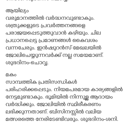
ആയില്യം
വരുമാനത്തിൽ വർദ്ധനവുണ്ടാകും.
ശത്രുക്കളുടെ പ്രവർത്തനങ്ങളെ
പരാജയപ്പെടുത്തുവാൻ കഴിയും. ചില
പ്രധാനപ്പെട്ട പ്രമാണങ്ങൾ കൈവശം
വന്നചേരും. ഇൻഷുറൻസ് മേഖലയിൽ
ജോലിചെയ്യുന്നവർക്ക് നല്ല സമയമാണ്.
ശുഭദിനം-ചൊവ്വ.
മകം
സാമ്പത്തിക പ്രതിസന്ധികൾ
പരിഹരിക്കപ്പെടും. നിയമപരമായ കാര്യങ്ങളിൽ
നേട്ടമുണ്ടാകും. ഭൂമിയിൽ നിന്നുള്ള ആദായം
വർദ്ധിക്കും. ജോലിയിൽ സ്ഥിരീകരണം
ലഭിക്കുന്നതാണ്. ബിസിനസ്സിൽ വലിയ
മത്സരത്തെ നേരിടേണ്ടിവരും. ശുഭദിനം-ശനി.