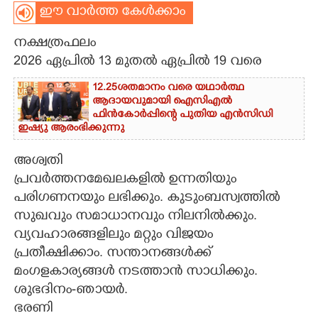
ഈ വാർത്ത കേൾക്കാം
CARTOONS
നക്ഷത്രഫലം
2026 ഏപ്രിൽ 13 മുതൽ ഏപ്രിൽ 19 വരെ
LITERATURE
12.25ശതമാനം വരെ യഥാർത്ഥ
ആദായവുമായി ഐസിഎൽ
ZOOM
ഫിൻകോർപ്പിന്റെ പുതിയ എൻസിഡി
ഇഷ്യു ആരംഭിക്കുന്നു
CONTACT US
അശ്വതി
പ്രവർത്തനമേഖലകളിൽ ഉന്നതിയും
പരിഗണനയും ലഭിക്കും. കുടുംബസ്വത്തിൽ
സുഖവും സമാധാനവും നിലനിൽക്കും.
വ്യവഹാരങ്ങളിലും മറ്റും വിജയം
പ്രതീക്ഷിക്കാം. സന്താനങ്ങൾക്ക്
മംഗളകാര്യങ്ങൾ നടത്താൻ സാധിക്കും.
ശുഭദിനം-ഞായർ.
ഭരണി