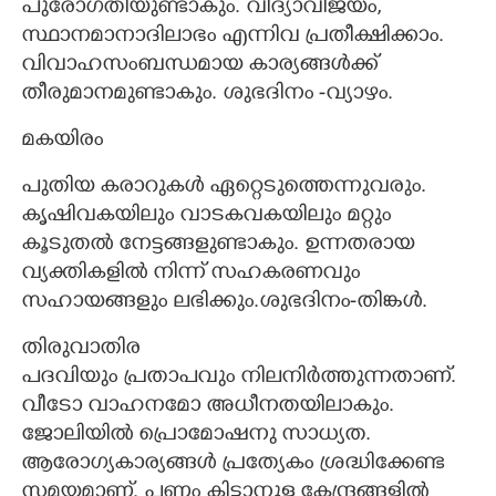
പുരോഗതിയുണ്ടാകും. വിദ്യാവിജയം,
സ്ഥാനമാനാദിലാഭം എന്നിവ പ്രതീക്ഷിക്കാം.
വിവാഹസംബന്ധമായ കാര്യങ്ങൾക്ക്
തീരുമാനമുണ്ടാകും. ശുഭദിനം -വ്യാഴം.
മകയിരം
പുതിയ കരാറുകൾ ഏറ്റെടുത്തെന്നുവരും.
കൃഷിവകയിലും വാടകവകയിലും മറ്റും
കൂടുതൽ നേട്ടങ്ങളുണ്ടാകും. ഉന്നതരായ
വ്യക്തികളിൽ നിന്ന് സഹകരണവും
സഹായങ്ങളും ലഭിക്കും.ശുഭദിനം-തിങ്കൾ.
തിരുവാതിര
പദവിയും പ്രതാപവും നിലനിർത്തുന്നതാണ്.
വീടോ വാഹനമോ അധീനതയിലാകും.
ജോലിയിൽ പ്രൊമോഷനു സാധ്യത.
ആരോഗ്യകാര്യങ്ങൾ പ്രത്യേകം ശ്രദ്ധിക്കേണ്ട
സമയമാണ്. പണം കിട്ടാനുള്ള കേന്ദ്രങ്ങളിൽ