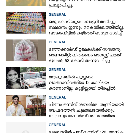
വിദ്യാഭ്യാസ സ്ഥാപനങ്ങൾക്ക് അവധി
പ്രഖ്യാപിച്ചു.
GENERAL
ഒരു കോടിയുടെ ലോട്ടറി അടിച്ചു;
സമ്മാനം ഇന്നും കൈയിലെത്തിയില്ല,
വാടകവീട്ടിൽ കഴിഞ്ഞ് ഓട്ടോ ഓടിച്ച്
73കാരൻ
GENERAL
മഞ്ഞക്കാർഡ് ഉടമകൾക്ക് സൗജന്യ
ഓണക്കിറ്റ്; വിതരണം ഓഗസ്റ്റ് പത്ത്
മുതൽ, 53 കോടി അനുവദിച്ചു
GENERAL
ആലുവയിൽ പുസ്തകം
വാങ്ങാനിറങ്ങിയ 12 കാരിയെ
കാണാനില്ല: കുട്ടിയ്ക്കായി തിരച്ചിൽ
GENERAL
ചിങ്ങം ഒന്നിന് ശബരിമല തന്ത്രിയായി
ബ്രഹ്മദത്തൻ ചുമതലയേൽക്കും;
ദേവസ്വം ബോർഡ് യോഗത്തിൽ
തീരുമാനം
GENERAL
മലബാറിൽ പ്ലസ് വണ്ണിന് 120 അധിക