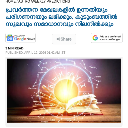
HOME /
ASTRO /
WEEKLY PREDICTIONS
CINEMA
പ്രവർത്തന മേഖലകളിൽ ഉന്നതിയും
പരിഗണനയും ലഭിക്കും,​ കുടുംബത്തിൽ
OPINION
സുഖവും സമാധാനവും നിലനിൽക്കും
PHOTOS
Share
3 MIN READ
PUBLISHED: APRIL 12, 2026 01:42 AM IST
LIFESTYLE
SPIRITUAL
INFO+
ART
ASTRO