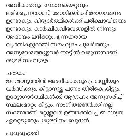
അധികാരവും സ്ഥാനകയറ്റവും
ലഭിക്കുന്നതാണ്. രോഗികൾക്ക് രോഗശമനം
ഉണ്ടാകും. വിദ്യാർത്ഥികൾക്ക് പരീക്ഷാവിജയം
ഉണ്ടാകും. കാർഷികവിഭവങ്ങളിൽ നിന്നും
ആദായം ലഭിക്കും. ഉന്നതരായ
വ്യക്തികളുമായി സൗഹൃദം പുലർത്തും.
അന്യദേശത്തുള്ളവർ നാട്ടിൽ വരുന്നതാണ്.
ശുഭദിനം-വ്യാഴം.
ചതയം
ജനമദ്ധ്യത്തിൽ അംഗീകാരവും പ്രശസ്തിയും
വർദ്ധിക്കും. കിട്ടാനുള്ള പണം തിരികെ കിട്ടും.
ഉദ്യോഗാർത്ഥികൾക്ക് ആഗ്രഹം അനുസരിച്ച്
×
Share this link
സ്ഥലംമാറ്റം കിട്ടും. സംഗീതജ്ഞർക്ക് നല്ല
സമയമാണ്. മറ്റുള്ളവർ ഉണ്ടാക്കിവച്ച ബാധ്യത
ഏറ്റെടുക്കും. ശുഭദിനം-ബുധൻ.
പൂരൂരൂട്ടാതി