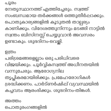
പൂരം
നേതൃസ്ഥാനത്ത് എത്തിച്ചേരും. സ്വത്ത്
സംബന്ധമായ തർക്കങ്ങൾ ഒത്തുതീർപ്പാക്കും.
പൊതുകാര്യങ്ങളിൽ കൂടുതൽ താല്പര്യം
കാണിക്കും. വിദേശത്തുനിന്നും മടങ്ങി നാട്ടിൽ
സ്വന്തം ബിസിനസ്സ് ചെയ്യുവാൻ അവസരം
ഉണ്ടാകും. ശുഭദിനം-വെള്ളി.
ഉത്രം
പരിശ്രമങ്ങളെല്ലാം ഒരു പരിധിവരെ
വിജയിക്കും. പൂർവ്വികസ്വത്ത് അധീനതയിൽ
വന്നുചേരും. ആരോഗ്യനില
തൃപ്തികരമായിരിക്കും. പ്രമേഹരോഗികൾ
ശ്രദ്ധിക്കണം. പാർട്ണർഷിപ്പ് വ്യവസ്ഥയിൽ
കച്ചവടം ആരംഭിക്കും. ശുഭദിനം-തിങ്കൾ.
അത്തം
പൊതുരംഗങ്ങളിൽ