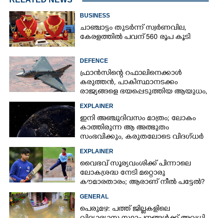
BUSINESS
ചാഞ്ചാട്ടം തുടർന്ന് സ്വർണവില,
കേരളത്തിൽ പവന് 560 രൂപ കൂടി
DEFENCE
ഫ്രാൻസിന്റെ റഫാലിനെക്കാൾ
കരുത്തൻ,​ പാകിസ്ഥാനടക്കം
രാജ്യങ്ങളെ ഭയപ്പെടുത്തിയ ആയുധം,​
ഇന്ത്യ നിർമ്മിച്ച എണ്ണം 100ലേക്ക്
EXPLAINER
ഇനി അഞ്ചുദിവസം മാത്രം; ലോകം
കാത്തിരുന്ന ആ അത്ഭുതം
സംഭവിക്കും, കരുതലോടെ വിദഗ്ധർ
EXPLAINER
വൈഭവ് സൂര്യവംശിക്ക് പിന്നാലെ
ലോകശ്രദ്ധ നേടി മറ്റൊരു
കൗമാരതാരം; ആരാണ് നീൽ പട്ടേൽ?
GENERAL
പെരുമഴ: പത്ത് ജില്ലകളിലെ