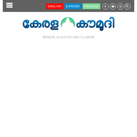
SECTIONS
ENGLISH
E-PAPER
KĀZHCHA
HOME
LATEST
MONDAY, 10 AUGUST 2026 7.51 AM IST
AUDIO
NOTIFIED NEWS
POLL
KERALA
LOCAL
NEWS 360
CASE DIARY