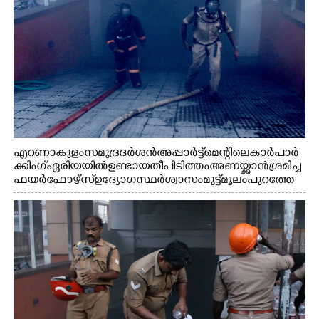
എറണാകുളം സമുദ്ര ദർശൻ അപ്പാർട്ട്മെന്റിലെ കാർ പാർ
ക്കിംഗ് ഏരിയയിൽ ഉണ്ടായ തീപിടിത്തം അണയ്ക്കാൻ ശ്രമിച്ച
ഫയർഫോഴ്സ് ഉദ്യോഗസ്ഥർ ശ്വാസം മുട്ട് മൂലം പുറത്തേ
ക്കിറങ്ങി വരുന്നു