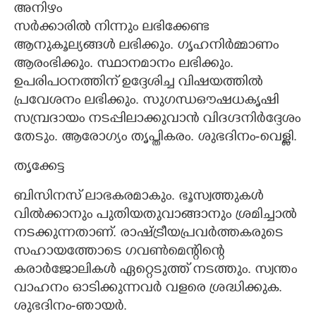
അനിഴം
സർക്കാരിൽ നിന്നും ലഭിക്കേണ്ട
ആനുകൂല്യങ്ങൾ ലഭിക്കും. ഗൃഹനിർമ്മാണം
ആരംഭിക്കും. സ്ഥാനമാനം ലഭിക്കും.
ഉപരിപഠനത്തിന് ഉദ്ദേശിച്ച വിഷയത്തിൽ
പ്രവേശനം ലഭിക്കും. സുഗന്ധഔഷധകൃഷി
സമ്പ്രദായം നടപ്പിലാക്കുവാൻ വിദഗ്ദനിർദ്ദേശം
തേടും. ആരോഗ്യം തൃപ്തികരം. ശുഭദിനം-വെള്ളി.
തൃക്കേട്ട
ബിസിനസ് ലാഭകരമാകും. ഭൂസ്വത്തുകൾ
വിൽക്കാനും പുതിയതുവാങ്ങാനും ശ്രമിച്ചാൽ
നടക്കുന്നതാണ്. രാഷ്ട്രീയപ്രവർത്തകരുടെ
സഹായത്തോടെ ഗവൺമെന്റിന്റെ
കരാർജോലികൾ ഏറ്റെടുത്ത് നടത്തും. സ്വന്തം
വാഹനം ഓടിക്കുന്നവർ വളരെ ശ്രദ്ധിക്കുക.
ശുഭദിനം-ഞായർ.