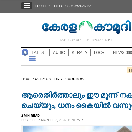
SECTIONS
FOUNDER EDITOR : K SUKUMARAN BA
HOME
LATEST
AUDIO
SATURDAY, 08 AUGUST 2026 6.43 PM IST
NOTIFIED NEWS
LATEST
AUDIO
KERALA
LOCAL
NEWS 360
POLL
KERALA
T
HOME /
ASTRO /
YOURS TOMORROW
LOCAL
ആരെതിർത്താലും ഈ മൂന്ന്‌ നക്
NEWS 360
ചെയ്യും, ധനം കൈയിൽ വന്നു
2 MIN READ
CASE DIARY
PUBLISHED: MARCH 03, 2026 08:20 PM IST