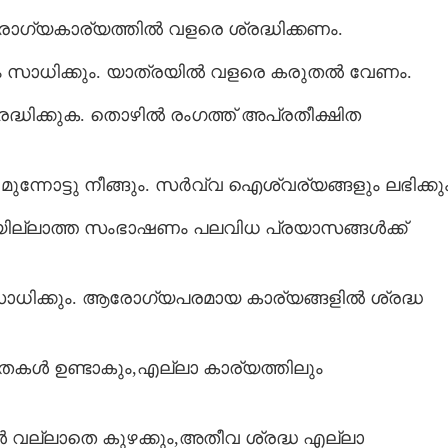
ോഗ്യകാര്യത്തിൽ വളരെ ശ്രദ്ധിക്കണം.
തും സാധിക്കും. യാത്രയിൽ വളരെ കരുതൽ വേണം.
്ധിക്കുക. തൊഴിൽ രംഗത്ത് അപ്രതീക്ഷിത
മുന്നോട്ടു നീങ്ങും. സർവ്വ ഐശ്വര്യങ്ങളും ലഭിക്കും
യില്ലാത്ത സംഭാഷണം പലവിധ പ്രയാസങ്ങൾക്ക്
Share this link
ൻ സാധിക്കും. ആരോഗ്യപരമായ കാര്യങ്ങളിൽ ശ്രദ്ധ
Copy Link
കൾ ഉണ്ടാകും,എല്ലാ കാര്യത്തിലും
 ഈ മൂന്ന്‌ നക്ഷത്രക്കാർ
്നെ ചെയ്യും, ധനം
ചേരും
ൾ വല്ലാതെ കുഴക്കും,അതീവ ശ്രദ്ധ എല്ലാ