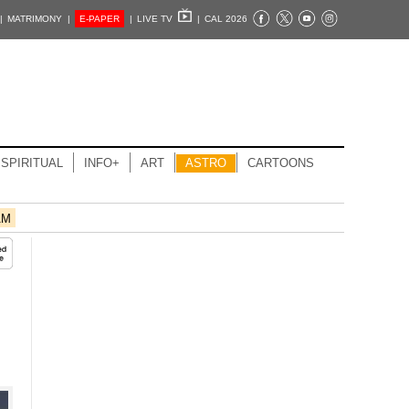
|
MATRIMONY |
E-PAPER
|
LIVE TV
|
CAL 2026
SPIRITUAL
INFO+
ART
ASTRO
CARTOONS
AM