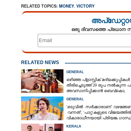
RELATED TOPICS:
MONEY
,
VICTORY
അപ്ഡേറ്റാ
ഒരു ദിവസത്തെ പ്രധാന
RELATED NEWS
GENERAL
ഒഴിഞ്ഞ പ്ളാസ്റ്റിക് മദ്യക്കുപ്പികൾ
തിരിച്ചെടുത്ത് 20 രൂപ നൽകുന്ന പ
അവസാനിപ്പിക്കാൻ ബെവ്‌കൊ,​
കാരണമായത് ബുദ്ധിമുട്ടുകൾ
GENERAL
'ഒടുവിൽ സർക്കാരാണ് വഴങ്ങേണ്
വന്നത്'; 'പാറ്റ'കളുടെ വിജയത്തി
വികാരാധീനയായി പ്രിയങ്ക ഗാന്ധ
KERALA