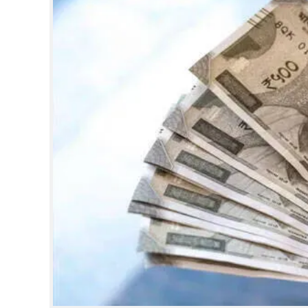
CINEMA
OPINION
PHOTOS
LIFESTYLE
SPIRITUAL
INFO+
ART
ASTRO