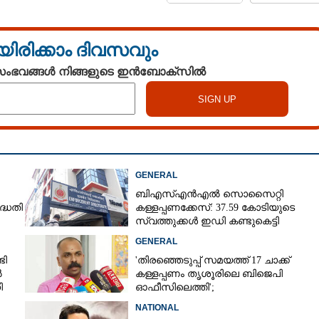
യിരിക്കാം ദിവസവും
 സംഭവങ്ങൾ നിങ്ങളുടെ ഇൻബോക്സിൽ
GENERAL
ബിഎസ്എൻഎൽ സൊസൈറ്റി
ദ്ധതി
കള്ളപ്പണക്കേസ്: 37.59 കോടിയുടെ
സ്വത്തുക്കൾ ഇഡി കണ്ടുകെട്ടി
GENERAL
ടി
'തിരഞ്ഞെടുപ്പ് സമയത്ത് 17 ചാക്ക്
ൽ
കള്ളപ്പണം തൃശൂരിലെ ബിജെപി
ി
ഓഫീസിലെത്തി';
വെളിപ്പെടുത്തലുമായി മുൻ ഓഫീസ്
NATIONAL
സെക്രട്ടറി