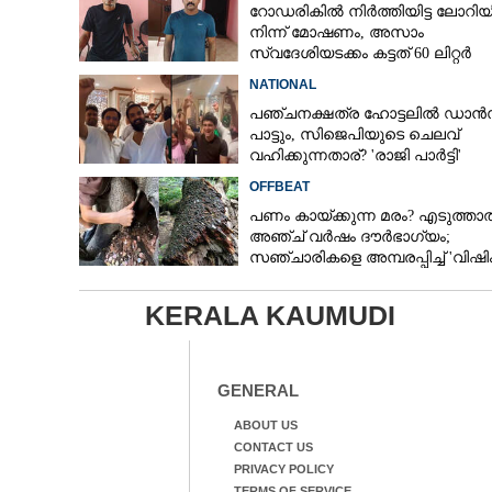
റോഡരികിൽ നിർത്തിയിട്ട ലോറി
നിന്ന് മോഷണം, അസാം
സ്വദേശിയടക്കം കട്ടത് 60 ലിറ്റർ
ഡീസൽ
NATIONAL
പഞ്ചനക്ഷത്ര ഹോട്ടലിൽ ഡാൻ
പാട്ടും,​ സിജെപിയുടെ ചെലവ്
വഹിക്കുന്നതാര്?​ 'രാജി പാർട്ടി'
വിവാദത്തിൽ
OFFBEAT
പണം കായ്ക്കുന്ന മരം?​ എടുത്താ
അഞ്ച് വർഷം ദൗർഭാഗ്യം;
സഞ്ചാരികളെ അമ്പരപ്പിച്ച് 'വിഷി
ട്രീസ്'
KERALA KAUMUDI
GENERAL
ABOUT US
CONTACT US
PRIVACY POLICY
TERMS OF SERVICE