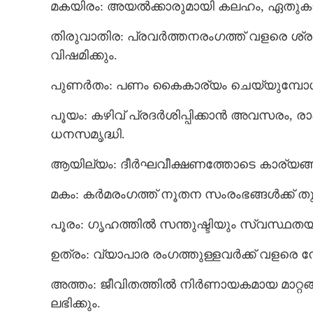
മകയിരം: അയൽക്കാരുമായി കലഹം, ഏതുകാ
തിരുവാതിര: പ്രവർത്തനരംഗത്ത് വളരെ ശ്രദ
വിഷമിക്കും.
പുണർതം: പണം കൈകാര്യം ചെയ്യുമ്പോൾ 
പൂയം: കഴിവ് പ്രദർശിപ്പിക്കാൻ അവസരം, രാഷ
ധനസമൃദ്ധി.
ആയില്യം: ദീർഘവീക്ഷണത്തോടെ കാര്യങ്ങൾ
മകം: കർമരംഗത്ത് നൂതന സംരംഭങ്ങൾക്ക്
പൂരം: ഗൃഹത്തിൽ സന്തുഷ്ടിയും സ്വസ്ഥതയ
ഉത്രം: വ്യാപാര രംഗത്തുള്ളവർക്ക് വളരെ നേട
അത്തം: ജീവിതത്തിൽ നിർണായകമായ മാറ്റങ
ലഭിക്കും.