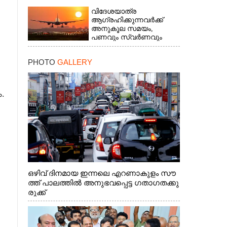
വിദേശയാത്ര
ആഗ്രഹിക്കുന്നവർക്ക്
അനുകൂല സമയം,​
പണവും സ്വർണവും
ലഭിക്കാൻ യോഗം
PHOTO
GALLERY
×
.
ഒഴിവ് ദിനമായ ഇന്നലെ എറണാകുളം സൗ
ത്ത് പാലത്തിൽ അനുഭവപ്പെട്ട ഗതാഗതക്കു
രുക്ക്