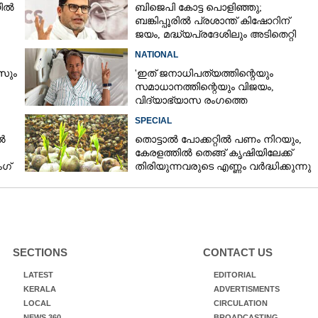
യിൽ
ബിജെപി കോട്ട പൊളിഞ്ഞു;
ബങ്കിപ്പൂരിൽ പ്രശാന്ത് കിഷോറിന്
ജയം, മദ്ധ്യപ്രദേശിലും അടിതെറ്റി
താമര
NATIONAL
സും
'ഇത് ജനാധിപത്യത്തിന്റെയും
സമാധാനത്തിന്റെയും വിജയം,
വിദ്യാഭ്യാസ രംഗത്തെ
മാറ്റങ്ങൾക്കായി പോരാട്ടം തുടരണം'
SPECIAL
ൽ
തൊട്ടാല്‍ പോക്കറ്റില്‍ പണം നിറയും,
കേരളത്തില്‍ തെങ്ങ് കൃഷിയിലേക്ക്
ംഗ്
തിരിയുന്നവരുടെ എണ്ണം വര്‍ദ്ധിക്കുന്നു
SECTIONS
CONTACT US
LATEST
EDITORIAL
KERALA
ADVERTISMENTS
LOCAL
CIRCULATION
NEWS 360
BROADCASTING