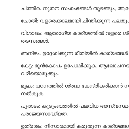
ചിത്തിര: നൂതന സംരംഭങ്ങൾ തുടങ്ങും, ആര
ചോതി: വളരെക്കാലമായി ചിന്തിക്കുന്ന പല
വിശാഖം: ആരോഗ്യ കാര്യത്തിൽ വളരെ ശ്രദ
തടസങ്ങൾ.
അനിഴം: ഉദ്ദേശിക്കുന്ന രീതിയിൽ കാര്യങ്ങൾ 
കേട്ട: മുൻകോപം ഉപേക്ഷിക്കുക. ആലോചന
വഴിയൊരുക്കും.
മൂലം: പഠനത്തിൽ ശ്രദ്ധ കേന്ദ്രീകരിക്കാ
നൽകുക.
പൂരാടം: കുടുംബത്തിൽ പലവിധ അസ്വസ്ഥത
ആരെതിർത്താലും
പരാജയസാദ്ധ്യത.
വിജയിക്കുക തന
കൈയിൽ വന്നു
ഉത്രാടം: നിസാരമായി കരുതുന്ന കാര്യങ്ങ