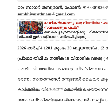
റാം സാഗർ തമ്പുരാൻ, ഫോൺ: 91+8301036352, 
CARTOONS
samkhiyarathnam@gmail.com
LITERATURE
കോടികൾക്കൊന്നും ഒരു വിലയില്ലേ! ബമ
സമ്മാനത്തുക എത്ര?
ലോകകപ്പ് ടൂർണമെന്റിന്റെ ചരിത്രത്തി
ZOOM
ഗിയാനി ഇൻഫാന്റിനോ പ്രഖ്യാപിച്ചിരുന്നു....
2026 മാർച്ച് 4 1201 കുംഭം 20 ബുധനാഴ്ച . 
CONTACT US
(പ്രഥമ തിഥി 25 നാഴിക 18 വിനാഴിക വരെ) (
അശ്വതി: അധിക്ഷേപങ്ങളെ നിഷ്‌പ്രയാസം അതിജ
ഭരണി: സന്താനങ്ങൾ നേട്ടങ്ങൾ കൈവരിക്കു
കാർത്തിക: വിദേശത്ത് തൊഴിൽ ചെയ്യുന്നവർക്
രോഹിണി: പ്രത്യേകാഭിലാഷങ്ങൾ നടപ്പിലാക