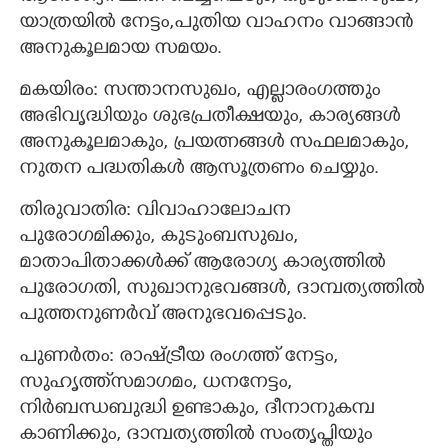
യാത്രയിൽ നേട്ടം,പുതിയ വാഹനം വാങ്ങാൻ
അനുകൂലമായ സമയം.
മകയിരം: സന്താനസുഖം, എല്ലാരംഗത്തും
അഭിവൃദ്ധിയും ശുഭപ്രതീക്ഷയും, കാര്യങ്ങൾ
അനുകൂലമാകും, പ്രയത്നങ്ങൾ സഫലമാകും,
നുതന പദ്ധതികൾ ആസൂത്രണം ചെയ്യും.
തിരുവാതിര: വിവാഹാലോചന
പുരോഗമിക്കും, കുടുംബസുഖം,
മാതാപിതാക്കൾക്ക് ആരോഗ്യ കാര്യത്തിൽ
പുരോഗതി, സുഖാനുഭവങ്ങൾ, ദാമ്പത്യത്തിൽ
പുത്തനുണർവ് അനുഭവപ്പെടും.
പുണർതം: രാഷ്ട്രീയ രംഗത്ത് നേട്ടം,
സുഹൃത്ത്‌സമാഗമം, ധനനേട്ടം,
നിർബന്ധബുദ്ധി ഉണ്ടാകും, ദീനാനുകമ്പ
കാണിക്കും, ദാമ്പത്യത്തിൽ സംതൃപ്തിയും