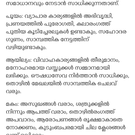
സമാധാനവും നേടാൻ സാധിക്കുന്നതാണ്.
പൂയം: വ്യാപാര കാര്യങ്ങളിൽ അഭിവൃദ്ധി,
പ്രണയത്തിൽ പുരോഗതി, കലാരംഗത്ത്
പുതിയ കൂടിച്ചേരലുകൾ ഉണ്ടാകും, സഹോദര
ഗുണം, സാമ്പത്തിക നേട്ടത്തിന്
വഴിയുണ്ടാകും.
ആയില്യം: വിവാഹകാര്യങ്ങളിൽ തീരുമാനം,
മനോഹരമായ വസ്തുക്കൾ സമ്മാനമായി
ലഭിക്കും. ഔഷധസേവ നിർത്താൻ സാധിക്കും,
തൊഴിൽ മേഖലയിൽ സാമ്പത്തിക ചെലവ്
വരും.
മകം: അസുഖങ്ങൾ വരാം, ശത്രുക്കളിൽ
നിന്നും ആപത്ത് വരാം, തൊഴിൽരംഗത്ത്
അപവാദം, ആരോപണങ്ങൾ രൂക്ഷമാകാതെ
നോക്കണം, കുടുംബപരമായി ചില ക്ലേശങ്ങൾ