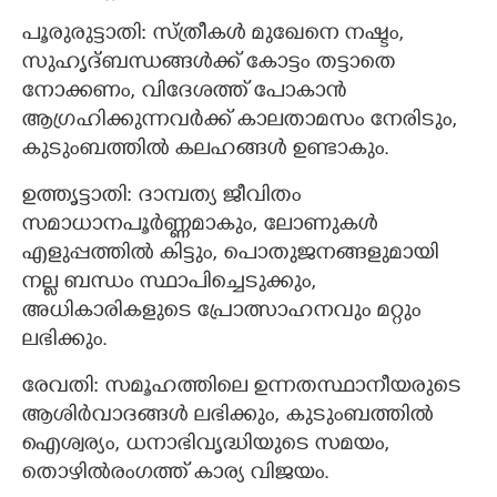
പൂരുരുട്ടാതി: സ്ത്രീകൾ മുഖേനെ നഷ്ടം,
സുഹൃദ്ബന്ധങ്ങൾക്ക് കോട്ടം തട്ടാതെ
നോക്കണം, വിദേശത്ത് പോകാൻ
ആഗ്രഹിക്കുന്നവർക്ക് കാലതാമസം നേരിടും,
കുടുംബത്തിൽ കലഹങ്ങൾ ഉണ്ടാകും.
ഉത്തൃട്ടാതി: ദാമ്പത്യ ജീവിതം
സമാധാനപൂർണ്ണമാകും, ലോണുകൾ
എളുപ്പത്തിൽ കിട്ടും, പൊതുജനങ്ങളുമായി
നല്ല ബന്ധം സ്ഥാപിച്ചെടുക്കും,
അധികാരികളുടെ പ്രോത്സാഹനവും മറ്റും
ലഭിക്കും.
രേവതി: സമൂഹത്തിലെ ഉന്നതസ്ഥാനീയരുടെ
ആശിർവാദങ്ങൾ ലഭിക്കും, കുടുംബത്തിൽ
ഐശ്വര്യം, ധനാഭിവൃദ്ധിയുടെ സമയം,
×
Share this link
തൊഴിൽരംഗത്ത് കാര്യ വിജയം.