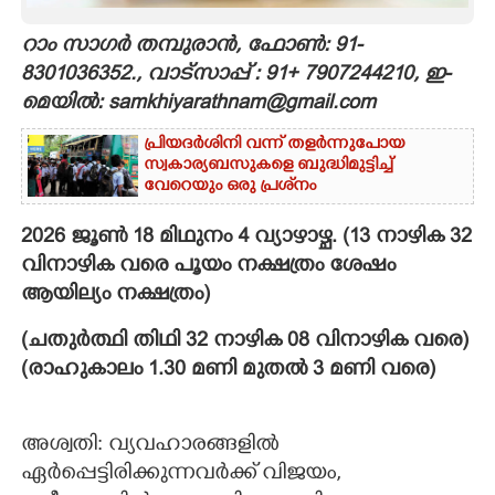
CARTOONS
റാം സാഗർ തമ്പുരാൻ, ഫോൺ: 91-
8301036352., വാട്സാപ്പ് : 91+ 7907244210, ഇ-
മെയിൽ: samkhiyarathnam@gmail.com
LITERATURE
പ്രിയദർശിനി വന്ന് തളർന്നുപോയ
സ്വകാര്യബസുകളെ ബുദ്ധിമുട്ടിച്ച്
ZOOM
വേറെയും ഒരു പ്രശ്‌നം
CONTACT US
2026 ജൂൺ 18 മിഥുനം 4 വ്യാഴാഴ്ച. (13 നാഴിക 32
വിനാഴിക വരെ പൂയം നക്ഷത്രം ശേഷം
ആയില്യം നക്ഷത്രം)
(ചതുർത്ഥി തിഥി 32 നാഴിക 08 വിനാഴിക വരെ)
(രാഹുകാലം 1.30 മണി മുതൽ 3 മണി വരെ)
അശ്വതി: വ്യവഹാരങ്ങളിൽ
ഏർപ്പെട്ടിരിക്കുന്നവർക്ക് വിജയം,