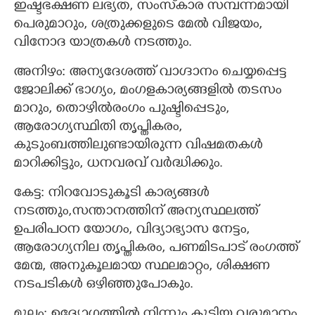
ഇഷ്ടഭക്ഷണ ലഭ്യത, സംസ്‌കാര സമ്പന്നമായി
പെരുമാറും, ശത്രുക്കളുടെ മേൽ വിജയം,
വിനോദ യാത്രകൾ നടത്തും.
അനിഴം: അന്യദേശത്ത് വാഗ്ദാനം ചെയ്യപ്പെട്ട
ജോലിക്ക് ഭാഗ്യം, മംഗളകാര്യങ്ങളിൽ തടസം
മാറും, തൊഴിൽരംഗം പുഷ്ടിപ്പെടും,
ആരോഗ്യസ്ഥിതി തൃപ്തികരം,
കുടുംബത്തിലുണ്ടായിരുന്ന വിഷമതകൾ
മാറിക്കിട്ടും, ധനവരവ് വർദ്ധിക്കും.
കേട്ട: നിറവോടുകൂടി കാര്യങ്ങൾ
നടത്തും,സന്താനത്തിന് അന്യസ്ഥലത്ത്
ഉപരിപഠന യോഗം, വിദ്യാഭ്യാസ നേട്ടം,
ആരോഗ്യനില തൃപ്തികരം, പണമിടപാട് രംഗത്ത്
മേന്മ, അനുകൂലമായ സ്ഥലമാറ്റം, ശിക്ഷണ
നടപടികൾ ഒഴിഞ്ഞുപോകും.
മൂലം: ഉദ്യോഗത്തിൽ നിന്നും കൂടിയ വരുമാനം