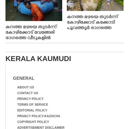
കനത്ത മഴയെ തുടർന്ന്
കോഴിക്കോട് കക്കോടി
കനത്ത മഴയെ തുടർന്ന്
പൂവത്തൂർ ഭാഗത്തെ
കോഴിക്കോട് വേങ്ങേരി
വീടുകളിൽ വെള്ളം
ഭാഗത്തെ വീടുകളിൽ
കയറിയപ്പോൾ
വെള്ളം
കയറിയപ്പോൾ ആളുകളെ
സുരക്ഷിത സ്ഥാനത്തേക്ക്
KERALA KAUMUDI
മാറ്റുന്ന സുരക്ഷാസേനാം
ഗങ്ങൾ
GENERAL
ABOUT US
CONTACT US
PRIVACY POLICY
TERMS OF SERVICE
EDITORIAL POLICY
PRIVACY POLICY-KAZHCHA
COPYRIGHT POLICY
ADVERTISEMENT DISCLAIMER