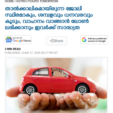
HOME /
ASTRO /
YOURS TOMORROW
CINEMA
താൽക്കാലികമായിരുന്ന ജോലി
സ്ഥിരമാകും, ശമ്പളവും ധനവരവും
OPINION
കൂടും, വാഹനം വാങ്ങാൻ ലോൺ
ലഭിക്കാനും ഇവർക്ക് സാദ്ധ്യത
PHOTOS
Share
LIFESTYLE
3 MIN READ
PUBLISHED: JUNE 17, 2026 06:17 PM IST
SPIRITUAL
INFO+
ART
ASTRO