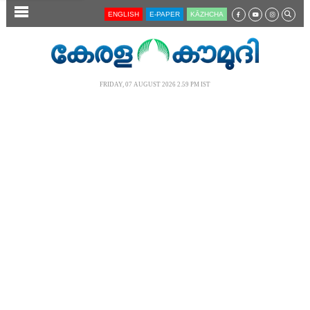
SECTIONS
ENGLISH
E-PAPER
KĀZHCHA
HOME
LATEST
FRIDAY, 07 AUGUST 2026 2.59 PM IST
AUDIO
NOTIFIED NEWS
POLL
KERALA
LOCAL
NEWS 360
CASE DIARY