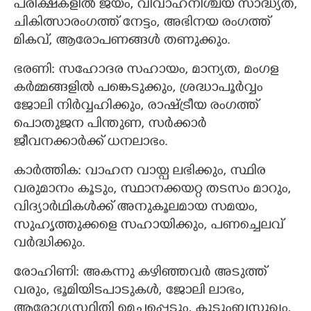
പരീക്ഷകളിൽ ജയം, വിവാഹനിശ്ചയ സാദ്ധ്യത,
ചികിത്സാരംഗത്ത് നേട്ടം, അഭിനയ രംഗത്ത്
മികവ്, ആരോപണങ്ങൾ തണുക്കും.
ഭരണി: സഹോദര സഹായം, മാന്യത, മംഗള
കർമ്മങ്ങളിൽ പങ്കെടുക്കും, ശ്രദ്ധാപൂർവ്വം
ജോലി നിർവ്വഹിക്കും, രാഷ്ട്രീയ രംഗത്ത്
പൊതുജന പിന്തുണ, സർക്കാർ
ജീവനക്കാർക്ക് ധനലാഭം.
കാർത്തിക: വാഹന വായ്പ ലഭിക്കും, സ്ഥിര
വരുമാനം കൂടും, സ്ഥാനക്കയറ്റ തടസം മാറും,
വിദ്യാർഥികൾക്ക് അനുകൂലമായ സമയം,
സുഹൃത്തുക്കളെ സഹായിക്കും, പണച്ചെലവ്
വർദ്ധിക്കും.
രോഹിണി: അകന്നു കഴിഞ്ഞവർ അടുത്ത്
വരും, ഭൂമിയിടപാടുകൾ, ജോലി ലാഭം,
ആരോഗ്യസ്ഥിതി മെച്ചപ്പെടും, കുടുംബസുഖം,