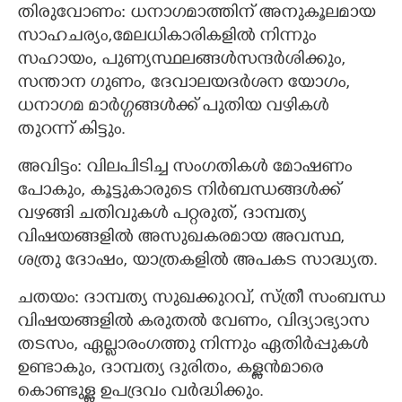
തിരുവോണം: ധനാഗമാത്തിന് അനുകൂലമായ
സാഹചര്യം,മേലധികാരികളിൽ നിന്നും
സഹായം, പുണ്യസ്ഥലങ്ങൾസന്ദർശിക്കും,
സന്താന ഗുണം, ദേവാലയദർശന യോഗം,
ധനാഗമ മാർഗ്ഗങ്ങൾക്ക് പുതിയ വഴികൾ
തുറന്ന് കിട്ടും.
അവിട്ടം: വിലപിടിച്ച സംഗതികൾ മോഷണം
പോകും, കൂട്ടുകാരുടെ നിർബന്ധങ്ങൾക്ക്
വഴങ്ങി ചതിവുകൾ പറ്റരുത്, ദാമ്പത്യ
വിഷയങ്ങളിൽ അസുഖകരമായ അവസ്ഥ,
ശത്രു ദോഷം, യാത്രകളിൽ അപകട സാദ്ധ്യത.
ചതയം: ദാമ്പത്യ സുഖക്കുറവ്, സ്ത്രീ സംബന്ധ
വിഷയങ്ങളിൽ കരുതൽ വേണം, വിദ്യാഭ്യാസ
തടസം, ഏല്ലാരംഗത്തു നിന്നും ഏതിർപ്പുകൾ
ഉണ്ടാകും, ദാമ്പത്യ ദുരിതം, കള്ളൻമാരെ
കൊണ്ടുള്ള ഉപദ്രവം വർദ്ധിക്കും.