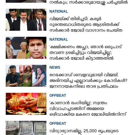
നൽകും; സർക്കാരുമായുള്ള ചർച്ചയിൽ
ധാരണ
NATIONAL
വിജയ്‌ക്ക് തിരിച്ചടി: കരൂർ
ദുരന്തബാധിതരുടെ ആശ്രിതർക്ക്
സർക്കാർ ജോലി വാഗ്ദാനം ചെയ്‌ത
ഉത്തരവിന് ഹൈക്കോടതി സ്റ്റേ
NATIONAL
'ക്ഷമിക്കണം അച്ഛാ, ‌ഞാൻ ഒരുപാട്
തവണ ശ്രമിച്ചിട്ടും വിജയിച്ചില്ല';
സർക്കാർ ജോലി കിട്ടാത്തതിൽ
മനംനൊന്ത് യുവാവ് ജീവനൊടുക്കി
NEWS
റെക്കോഡ് ശമ്പളവുമായി വിജയ്;
അഭിനയിച്ച എല്ലാവർക്കും കോടികൾ?
ജനനായകനിലെ താര പ്രതിഫലം
പുറത്ത്
OFFBEAT
'കാണാൻ ഭംഗിയില്ല'; സ്വന്തം
വിവാഹച്ചടങ്ങിന് അമ്മയെ
ഒഴിവാക്കിയ മകനെ ജോലിയിൽനിന്ന്
പുറത്താക്കി
OFFBEAT
വിദ്യാഭ്യാസമില്ല, 25,000 രൂപയുടെ