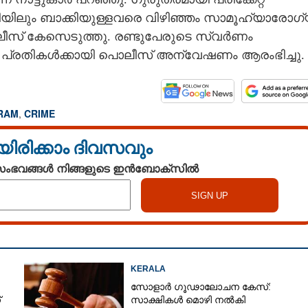
യിലും ബാക്കിയുള്ളവരെ വിഴിഞ്ഞം സാമൂഹ്യാരോഗ
 പൊലീസ് കേസെടുത്തു. രണ്ടുപേരുടെ സ്വർണം
പോയ പ്രതികൾക്കായി പൊലീസ് അന്വേഷണം ആരംഭിച്ചു.
RAM
,
CRIME
യിരിക്കാം ദിവസവും
 സംഭവങ്ങൾ നിങ്ങളുടെ ഇൻബോക്സിൽ
KERALA
സോളാർ ഗൂഢാലോചന കേസ്:
്
സാക്ഷികൾ മൊഴി നൽകി