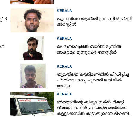
KERALA
്: 3
യുവാവിനെ ആക്രമിച്ച കേസിൽ പ്രതി
അറസ്റ്റിൽ
KERALA
ങൾ
പെരുമ്പാവൂരിൽ ബാറിന് മുന്നിൽ
അക്രമം: മൂന്നുപേർ അറസ്റ്റിൽ
KERALA
യുവതിയെ കത്തിമുനയിൽ പീഡിപ്പിച്ച
പ്രതിയെ കാപ്പ ചുമത്തി ജയിലിൽ
അടച്ചു
Share this link
KERALA
ഭർത്താവിന്റെ ബിരുദ സർട്ടിഫിക്കറ്റ്
വ്യാജം: ചോദ്യം ചെയ്ത ഭാര്യയെ
കള്ളക്കേസിൽ കുടുക്കുമെന്ന് ഭീഷണി,
കേസെടുത്തു
Copy Link