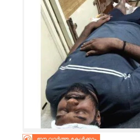
CINEMA
OPINION
PHOTOS
LIFESTYLE
SPIRITUAL
INFO+
ART
ASTRO
ഈ വാർത്ത കേൾക്കാം