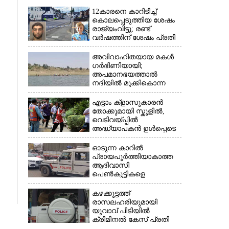
12കാരനെ കാറിടിച്ച്
കൊലപ്പെടുത്തിയ ശേഷം
രാജ്യംവിട്ടു; രണ്ട്
വർഷത്തിന് ശേഷം പ്രതി
പിടിയിൽ
അവിവാഹിതയായ മകൾ
ഗർഭിണിയായി;
അപമാനഭയത്താൽ
നദിയിൽ മുക്കികൊന്ന
പിതാവ് അറസ്റ്റിൽ
എട്ടാം ക്ളാസുകാരൻ
തോക്കുമായി സ്കൂളിൽ,
വെടിവയ്പ്പിൽ
×
അദ്ധ്യാപകൻ ഉൾപ്പെടെ
രണ്ടുമരണം; 15 പേർക്ക്
പരിക്ക്
ഓടുന്ന കാറിൽ
പ്രായപൂർത്തിയാകാത്ത
ആദിവാസി
പെൺകുട്ടികളെ
കൂട്ടബലാത്സംഗത്തിന്
ഇരയാക്കി; മൂന്ന് പേർ
കഴക്കൂട്ടത്ത്
പിടിയിൽ
രാസലഹരിയുമായി
യുവാവ് പിടിയിൽ
ക്രിമിനൽ കേസ് പ്രതി
ഓടി രക്ഷപ്പെട്ടു