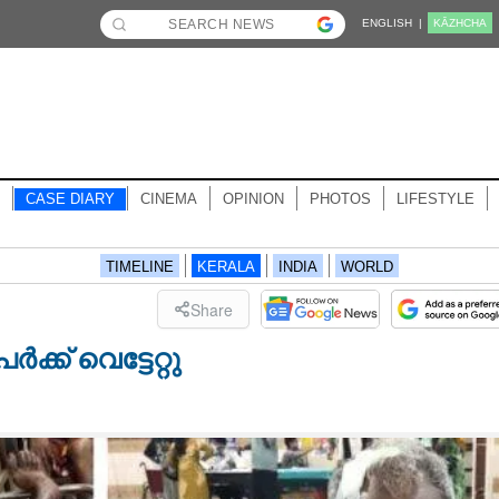
ENGLISH |
KĀZHCHA
CASE DIARY
CINEMA
OPINION
PHOTOS
LIFESTYLE
TIMELINE
KERALA
INDIA
WORLD
Share
ക് വെട്ടേറ്റു