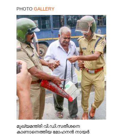
PHOTO
GALLERY
മുഖ്യമന്ത്രി വി.ഡി.സതീശനെ
കാണാനെത്തിയ മോഹനൻ നായർ