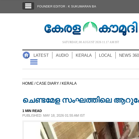
SECTIONS
FOUNDER EDITOR : K SUKUMARAN BA
HOME
LATEST
AUDIO
SATURDAY, 08 AUGUST 2026 11.17 AM IST
NOTIFIED NEWS
LATEST
AUDIO
KERALA
LOCAL
NEWS 360
POLL
KERALA
HOME /
CASE DIARY /
KERALA
LOCAL
ചെണ്ടമേള സംഘത്തിലെ ആറുപേർക്
NEWS 360
1 MIN READ
PUBLISHED: MAY 18, 2026 01:55 AM IST
CASE DIARY