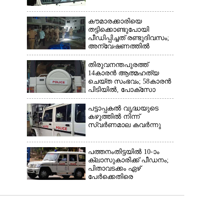
കൗമാരക്കാരിയെ
തട്ടിക്കൊണ്ടുപോയി
പീഡിപ്പിച്ചത് രണ്ടുദിവസം;
അന്വേഷണത്തിൽ
നിർണായകമായത്
ഓൺലൈൻ ഫുഡ്
തിരുവനന്തപുരത്ത്
ഡെലിവറി
14കാരൻ ആത്മഹത്യ
ചെയ്ത സംഭവം; 58കാരൻ
പിടിയിൽ, പോക്‌സോ
ചുമത്തി അറസ്റ്റ്
പട്ടാപ്പകൽ വൃദ്ധയുടെ
കഴുത്തിൽ നിന്ന്
സ്വർണമാല കവർന്നു
പത്തനംതിട്ടയിൽ 10-ാം
ക്ലാസുകാരിക്ക് പീഡനം;
പിതാവടക്കം ഏഴ്
പേർക്കെതിരെ
വെളിപ്പെടുത്തൽ,
മൂന്നുപേർ അറസ്റ്റിൽ