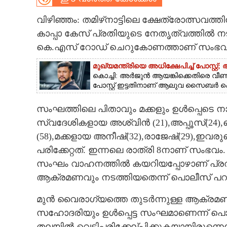
CARTOONS
വിഴിഞ്ഞം: തമിഴ്‌നാട്ടിലെ ക്ഷേത്രോത്സവ
കാപ്പാ കേസ് പ്രതിയുടെ നേതൃത്വത്തിൽ നട
കെ.എസ് റോഡ് ചെറുകോണത്താണ് സംഭവ
LITERATURE
മുഖ്യമന്ത്രിയെ അധിക്ഷേപിച്ച് പോസ്റ്
ZOOM
കൊച്ചി: അർജുൻ ആയങ്കിക്കെതിരെ വീണ്
പോസ്റ്റ് ഇട്ടതിനാണ് ആലുവ സൈബർ പ
CONTACT US
സംഘത്തിലെ പിതാവും മക്കളും ഉൾപ്പെടെ നാ
സ്വദേശികളായ അശ്വിൻ (21),അപ്പൂസ്(24)
(58),മക്കളായ അനീഷ്(32),രാജേഷ്(29),ഇവര
പരിക്കേറ്റത്. ഇന്നലെ രാത്രി 8നാണ് സംഭവം.
സംഘം വാഹനത്തിൽ കയറിയപ്പോഴാണ് പ്രതിക
ആക്രമണവും നടത്തിയതെന്ന് പൊലീസ് പറ
മുൻ വൈരാഗ്യത്തെ തുടർന്നുള്ള ആക്രമണത്
സഹോദരിയും ഉൾപ്പെട്ട സംഘമാണെന്ന് പൊലീ
തലയിൽ വെട്ടിപ്പരിക്കേല്പിക്കുകയായിരുന്നെന