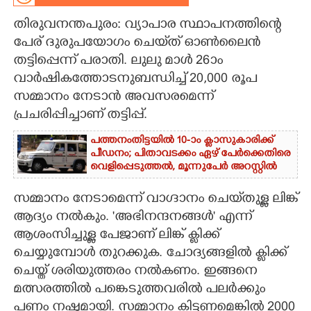
തിരുവനന്തപുരം: വ്യാപാര സ്ഥാപനത്തിന്റെ
CARTOONS
പേര് ദുരുപയോഗം ചെയ്‌ത് ഓൺലൈൻ
തട്ടിപ്പെന്ന് പരാതി. ലുലു മാൾ 26ാം
LITERATURE
വാർഷികത്തോടനുബന്ധിച്ച് 20,​000 രൂപ
സമ്മാനം നേടാൻ അവസരമെന്ന്
ZOOM
പ്രചരിപ്പിച്ചാണ് തട്ടിപ്പ്.
പത്തനംതിട്ടയിൽ 10-ാം ക്ലാസുകാരിക്ക്
CONTACT US
പീഡനം; പിതാവടക്കം ഏഴ് പേർക്കെതിരെ
വെളിപ്പെടുത്തൽ, മൂന്നുപേർ അറസ്റ്റിൽ
സമ്മാനം നേടാമെന്ന് വാഗ്ദാനം ചെയ്‌തുള്ള ലിങ്ക്
ആദ്യം നൽകും. 'അഭിനന്ദനങ്ങൾ' എന്ന്
ആശംസിച്ചുള്ള പേജാണ് ലിങ്ക് ക്ലിക്ക്
ചെയ്യുമ്പോൾ തുറക്കുക. ചോദ്യങ്ങളിൽ ക്ലിക്ക്
ചെയ്ത് ശരിയുത്തരം നൽകണം. ഇങ്ങനെ
മത്സരത്തിൽ പങ്കെടുത്തവരിൽ പലർക്കും
പണം നഷ്ടമായി. സമ്മാനം കിട്ടണമെങ്കിൽ 2000