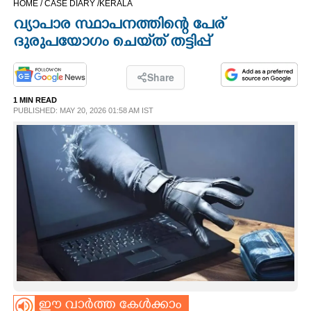
HOME /
CASE DIARY /
KERALA
CINEMA
വ്യാപാര സ്ഥാപനത്തിന്റെ പേര്
ദുരുപയോഗം ചെയ്‌ത് തട്ടിപ്പ്
OPINION
Share
PHOTOS
1 MIN READ
PUBLISHED: MAY 20, 2026 01:58 AM IST
LIFESTYLE
SPIRITUAL
INFO+
ART
ASTRO
ഈ വാർത്ത കേൾക്കാം