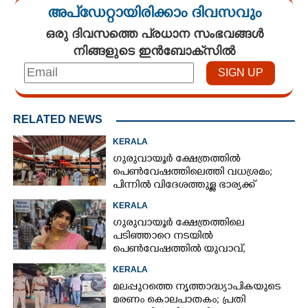
അപ്ഡേറ്റായിരിക്കാം ദിവസവും
ഒരു ദിവസത്തെ പ്രധാന സംഭവങ്ങൾ
നിങ്ങളുടെ ഇൻബോക്സിൽ
RELATED NEWS
KERALA
ഗുരുവായൂർ ക്ഷേത്രത്തിൽ
പെൺവേഷത്തിലെത്തി വധശ്രമം;
പിന്നിൽ വിദേശത്തുള്ള ഭാര്യക്ക്
ചിത്രങ്ങൾ അയച്ചതിലെ പക
KERALA
ഗുരുവായൂർ ക്ഷേത്രത്തിലെ
പടിഞ്ഞാറെ നടയിൽ
പെൺവേഷത്തിൽ യുവാവ്,​
കസ്റ്റഡിയിലെടുത്തപ്പോൾ
KERALA
തെളിഞ്ഞത് വൻഗൂഢാലോചന
മലപ്പുറത്തെ നൃത്താദ്ധ്യാപികയുടെ
മരണം കൊലപാതകം; പ്രതി