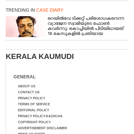
സമീപം ആറന്മുള
ഇറങ്ങിപ്പോൾ
കിടങ്ങന്നൂർ റോഡിന്
ഇന്നലെത്തെ
TRENDING IN
CASE DIARY
സമീപം പ്രവർത്തിക്കു
കാഴ്ച.രക്ഷാപ്രവർത്തന
ആറന്മുള തട്ടുകട കഴുകി
റെയിൽവേ ടിക്കറ്റ് പരിശോധകനെന്ന
ത്തിന് ഓച്ചിറ അഴിക്കലിൽ
വൃത്തിയാക്കുന്നു.
വ്യാജേന സ്വാമിയുടെ ഫോൺ
നിന്ന്എത്തിച്ച ബോട്ടും.
കവർന്നു: കൊച്ചിയിൽ പിടിയിലായത്
18 കേസുകളിൽ പ്രതിയായ
തട്ടിപ്പുവീരൻ
KERALA KAUMUDI
GENERAL
ABOUT US
CONTACT US
PRIVACY POLICY
TERMS OF SERVICE
EDITORIAL POLICY
PRIVACY POLICY-KAZHCHA
COPYRIGHT POLICY
ADVERTISEMENT DISCLAIMER
PRINT AD RATES