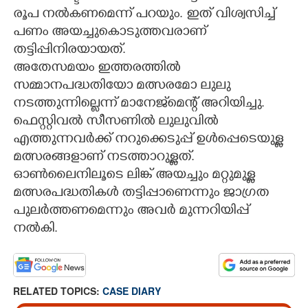
രൂപ നൽകണമെന്ന് പറയും. ഇത് വിശ്വസിച്ച്
പണം അയച്ചുകൊടുത്തവരാണ്
തട്ടിപ്പിനിരയായത്.
അതേസമയം ഇത്തരത്തിൽ
സമ്മാനപദ്ധതിയോ മത്സരമോ ലുലു
നടത്തുന്നില്ലെന്ന് മാനേജ്‌മെന്റ് അറിയിച്ചു.
ഫെസ്റ്റിവൽ സീസണിൽ ലുലുവിൽ
എത്തുന്നവർക്ക് നറുക്കെടുപ്പ് ഉൾപ്പെടെയുള്ള
മത്സരങ്ങളാണ് നടത്താറുള്ളത്.
ഓൺലൈനിലൂടെ ലിങ്ക് അയച്ചും മറ്റുമുള്ള
മത്സരപദ്ധതികൾ തട്ടിപ്പാണെന്നും ജാഗ്രത
പുലർത്തണമെന്നും അവർ മുന്നറിയിപ്പ്
നൽകി.
RELATED TOPICS:
CASE DIARY