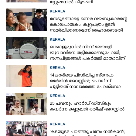
സ്റ്റേഷനിൽ കീഴടങ്ങി
KERALA
നെടുമങ്ങാട്ടെ ഒന്നര വയസുകാരന്റെ
കൊലപാതകം: കുറ്റപത്രം ഉടൻ
സമർപ്പിക്കണമെന്ന് ഹൈക്കോടതി
KERALA
ബംഗളൂരുവിൽ നിന്ന് മലയാളി
യുവാവിനെ തട്ടിക്കൊണ്ടുപോയി;
നഗ്നചിത്രങ്ങൾ പകർത്തി മാതാവിന്
അയച്ചു
KERALA
14കാരിയെ പീഡിപ്പിച്ച സ്‌നേഹ
മെർലിൻ അറസ്റ്റിൽ; പൊലീസ്
പൂട്ടിയത് നാലാമത്തെ പോക്‌സോ
കേസിൽ
KERALA
25 പവനും ഹാർഡ് ഡിസ്കും
കവർന്ന കണ്ണപ്പൻ രതീഷ് അറസ്റ്റിൽ
KERALA
'കടയുടമ പറഞ്ഞു പണം നൽകാൻ';