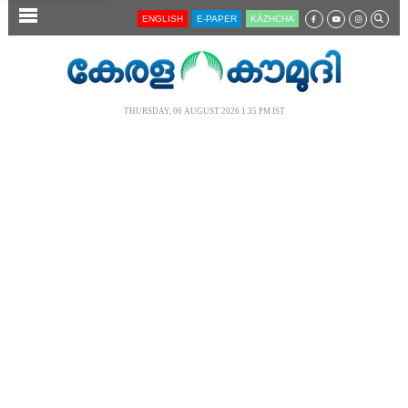
SECTIONS
ENGLISH
E-PAPER
KĀZHCHA
HOME
LATEST
THURSDAY, 06 AUGUST 2026 1.35 PM IST
AUDIO
NOTIFIED NEWS
POLL
KERALA
LOCAL
NEWS 360
CASE DIARY