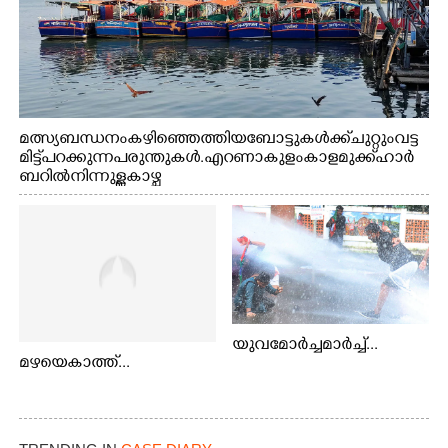
മത്സ്യബന്ധനം കഴിഞ്ഞെത്തിയ ബോട്ടുകൾക്ക് ചുറ്റും വട്ട
മിട്ട് പറക്കുന്ന പരുന്തുകൾ. എറണാകുളം കാളമുക്ക് ഹാർ
ബറിൽ നിന്നുള്ള കാഴ്ച
യുവമോർച്ചമാർച്ച്...
മഴയെകാത്ത്...