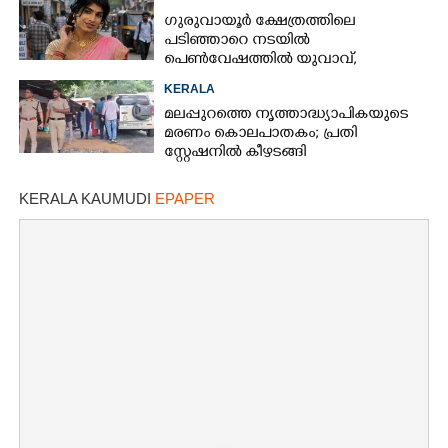
ഗുരുവായൂർ ക്ഷേത്രത്തിലെ
പടിഞ്ഞാറെ നടയിൽ
പെൺവേഷത്തിൽ യുവാവ്,​
കസ്റ്റഡിയിലെടുത്തപ്പോൾ
KERALA
തെളിഞ്ഞത് വൻഗൂഢാലോചന
മലപ്പുറത്തെ നൃത്താദ്ധ്യാപികയുടെ
മരണം കൊലപാതകം; പ്രതി
സ്റ്റേഷനിൽ കീഴടങ്ങി
KERALA KAUMUDI
EPAPER