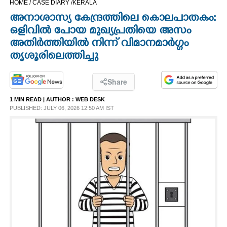
HOME /
CASE DIARY /
KERALA
CINEMA
അനാശാസ്യ കേന്ദ്രത്തിലെ കൊലപാതകം:
ഒളിവിൽ പോയ മുഖ്യപ്രതിയെ അസം
OPINION
അതിർത്തിയിൽ നിന്ന് വിമാനമാർഗ്ഗം
തൃശൂരിലെത്തിച്ചു
PHOTOS
Share
LIFESTYLE
1 MIN READ
| AUTHOR :
WEB DESK
PUBLISHED: JULY 06, 2026 12:50 AM IST
SPIRITUAL
INFO+
ART
ASTRO