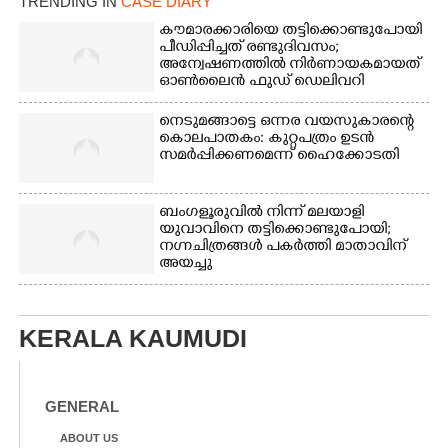
TRENDING IN
CASE DIARY
കൗമാരക്കാരിയെ തട്ടിക്കൊണ്ടുപോയി
പീഡിപ്പിച്ചത് രണ്ടുദിവസം;
അന്വേഷണത്തിൽ നിർണായകമായത്
ഓൺലൈൻ ഫുഡ് ഡെലിവറി
നെടുമങ്ങാട്ടെ ഒന്നര വയസുകാരന്റെ
കൊലപാതകം: കുറ്റപത്രം ഉടൻ
സമർപ്പിക്കണമെന്ന് ഹൈക്കോടതി
ബംഗളൂരുവിൽ നിന്ന് മലയാളി
യുവാവിനെ തട്ടിക്കൊണ്ടുപോയി;
നഗ്നചിത്രങ്ങൾ പകർത്തി മാതാവിന്
അയച്ചു
KERALA KAUMUDI
GENERAL
ABOUT US