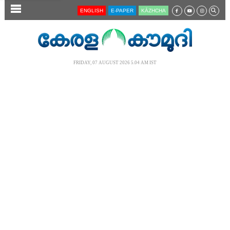
SECTIONS
ENGLISH
E-PAPER
KĀZHCHA
HOME
LATEST
FRIDAY, 07 AUGUST 2026 5.04 AM IST
AUDIO
NOTIFIED NEWS
POLL
KERALA
LOCAL
NEWS 360
CASE DIARY