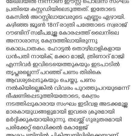
മേഖലയിൽ നിന്നാണ് ഈസ്റ്റ് പൊലീസ് സംഘം
പ്രതിയെ കസ്റ്റഡിയിലെടുത്തത്. ഇതോടെ
കേസിൽ അറസ്റ്റിലായവരുടെ എണ്ണം ഏഴായി.
കഴിഞ്ഞ ജൂൺ 18ന് രാത്രി പത്തോടെ സ്വരാജ്
റൗണ്ടിന് സമീപമുള്ള കോരപ്പത്ത് ലൈനിലെ
അനാശാസ്യ കേന്ദ്രത്തിലായിരുന്നു
കൊലപാതകം. ഹോട്ടൽ തൊഴിലാളികളായ
ധൻപതി നായിക്, മക്കറ മാജി, ത്രിണാദ് മാജി
എന്നിവർ ഇവിടെയെത്തുകയും ഇടപാടിൽ
തൃപ്തരല്ലെന്ന് പറഞ്ഞ് പണം തിരികെ
ആവശ്യപ്പെടുകയും ചെയ്തു. പണം
നൽകിയില്ലെങ്കിൽ വിവരം പുറത്തുപറയുമെന്ന്
ഭീഷണിപ്പെടുത്തിയതോടെ, കേന്ദ്രം
നടത്തിപ്പുകാരായ സംഘം ഇടിവള അടക്കമുള്ള
മാരകായുധങ്ങളുമായി ഇവരെ ക്രൂരമായി
മർദ്ദിക്കുകയായിരുന്നു. തലയ്ക്ക് ഗുരുതരമായി
പരിക്കേറ്റ് മെഡിക്കൽ കോളേജ്