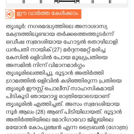
CARTOONS
ഈ വാർത്ത കേൾക്കാം
തൃശൂർ: നഗരമദ്ധ്യത്തിലെ അനാശാസ്യ
LITERATURE
കേന്ദ്രത്തിലുണ്ടായ തർക്കത്തെത്തുടർന്ന്
ഒഡീഷ സ്വദേശിയായ ഹോട്ടൽ തൊഴിലാളി
ZOOM
ധൻപതി നായിക് (27) മർദ്ദനമേറ്റ് മരിച്ച
കേസിൽ ഒളിവിൽ പോയ മുഖ്യപ്രതിയെ
CONTACT US
അസമിൽ നിന്ന് വിമാനമാർഗ്ഗം
തൃശൂരിലെത്തിച്ചു. ഭൂട്ടാൻ അതിർത്തി
ഗ്രാമത്തിൽ ഒളിവിൽ കഴിഞ്ഞിരുന്ന പ്രതിയെ
തൃശൂർ ഈസ്റ്റ് പൊലീസ് സാഹസികമായി
പിടികൂടി ഞായറാഴ്ച രാത്രിയോടെയാണ്
തൃശൂരിൽ എത്തിച്ചത്. അസം സ്വദേശിയായ
നൂർ ആലം (28) ആണ് പിടിയിലായത്. ഭൂട്ടാൻ
അതിർത്തിയിലെ മോറിഗാവോ ജില്ലയിലെ
മയോൻ കോപുഞ്ചൻ എന്ന ട്രൈബൽ (ഗോത്ര)