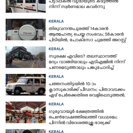
പട്ടാപ്പകൽ വൃദ്ധയുടെ കഴുത്തിൽ
നിന്ന് സ്വർണമാല കവർന്നു
KERALA
തിരുവനന്തപുരത്ത് 14കാരൻ
ആത്മഹത്യ ചെയ്ത സംഭവം; 58കാരൻ
പിടിയിൽ, പോക്‌സോ ചുമത്തി അറസ്റ്റ്
KERALA
സുരക്ഷ എവിടെ?​ തലസ്ഥാനത്ത്
മദ്യം വാങ്ങിയാലും എടിഎമ്മിൽ നിന്ന്
പണമെടുത്താലും പങ്കുചോദിച്ച്
സാമൂഹ്യവിരുദ്ധർ
KERALA
പത്തനംതിട്ടയിൽ 10-ാം
ക്ലാസുകാരിക്ക് പീഡനം; പിതാവടക്കം
ഏഴ് പേർക്കെതിരെ വെളിപ്പെടുത്തൽ,
മൂന്നുപേർ അറസ്റ്റിൽ
KERALA
ഗുരുവായൂർ ക്ഷേത്രത്തിൽ
പെൺവേഷത്തിലെത്തി വധശ്രമം;
പിന്നിൽ വിദേശത്തുള്ള ഭാര്യക്ക്
ചിത്രങ്ങൾ അയച്ചതിലെ പക
KERALA