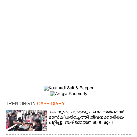
×
Share this link
Copy Link
TRENDING IN
CASE DIARY
'കടയുടമ പറഞ്ഞു പണം നൽകാൻ';
മാസ്‌ക് ധരിച്ചെത്തി ജീവനക്കാരിയെ
പറ്റിച്ചു, നഷ്‌ടമായത് 6000 രൂപ