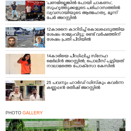
'പണമില്ലെങ്കിൽ പോയി ചാകണം',
സുഹൃത്തുക്കളുടെ പരിഹാസത്തിൽ
വ്യവസായിയുടെ ആത്മഹത്യ, മൂന്ന്
പേർ അറസ്റ്റിൽ
12കാരനെ കാറിടിച്ച് കൊലപ്പെടുത്തിയ
ശേഷം രാജ്യംവിട്ടു; രണ്ട് വർഷത്തിന്
ശേഷം പ്രതി പിടിയിൽ
14കാരിയെ പീഡിപ്പിച്ച സ്‌നേഹ
മെർലിൻ അറസ്റ്റിൽ; പൊലീസ് പൂട്ടിയത്
നാലാമത്തെ പോക്‌സോ കേസിൽ
25 പവനും ഹാർഡ് ഡിസ്കും കവർന്ന
കണ്ണപ്പൻ രതീഷ് അറസ്റ്റിൽ
PHOTO
GALLERY