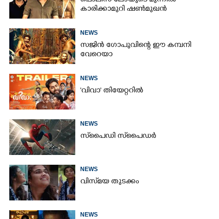
പൊലീസ് ലോയുടെ മുന്നിൽ
കാരിക്കാമുറി ഷൺമുഖൻ
NEWS
സജിൻ ഗോപുവിന്റെ ഈ കമ്പനി
വേറെയാ
NEWS
'വിവാ' തിയേറ്ററിൽ
NEWS
സ്‌പൈ‌ഡി സ്‌പൈ‌ഡർ
NEWS
വിസ്‌മയ തുടക്കം
NEWS