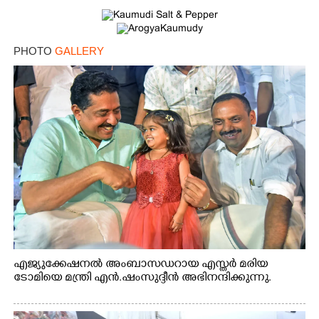
PHOTO
GALLERY
എജ്യുക്കേഷനൽ അംബാസഡറായ എസ്തർ മരിയ
ടോമിയെ മന്ത്രി എൻ.ഷംസുദ്ദീൻ അഭിനന്ദിക്കുന്നു.