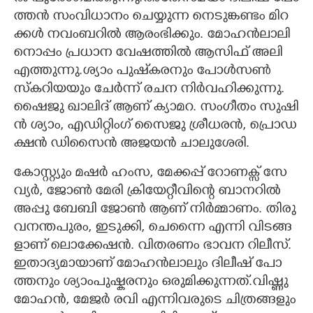
ത്ത​ൻ​ ​സം​വി​ധാ​നം​ ​ചെ​യ്യു​ന്ന​ ​നെ​ടു​ങ്ക​ണ്ടം​ ​മി​റ​
ക്ക​ൾ​ ​നവംബറിൽ ആ​രം​ഭി​ക്കും.​ ​മോ​ഹ​ൻ​ലാ​ലി​
നൊ​പ്പം​ ​പ്ര​ധാ​ന​ ​വേ​ഷ​ത്തി​ൽ​ ​ആ​സി​ഫ് ​അ​ലി​ ​
എ​ത്തു​ന്നു.​ശ്യാം​ ​പു​ഷ്‌​ക​ര​നും​ ​പോ​ൾ​സ​ൺ​ ​
സ്ക​റി​യ​യും​ ​ചേ​ർ​ന്ന് ​ര​ച​ന​ ​നി​ർ​വ​ഹി​ക്കു​ന്നു.​ ​
ഷൈ​ജു​ ​ഖാ​ലി​ദ് ​ആ​ണ് ​ക്യാ​മ​റ.​ ​സം​ഗീ​തം​ ​സു​ഷി​
ൻ​ ​ശ്യാം,​​​ ​എ​ഡി​റ്റിം​ഗ് ​സൈ​ജു​ ​ശ്രീ​ധ​ര​ൻ,​​​ ​പ്രൊ​ഡ​
ക്ഷ​ൻ​ ​ഡി​സൈ​ൻ​ ​അ​ജ​യ​ൻ​ ​ചാ​ലു​ശേ​രി.​ ​
കോ​സ്റ്റ്യും​ ​മ​ഷ​ർ​ ​ഹം​സ,​​​ ​മേ​ക്ക​പ്പ് ​റോ​ണ​ക്സ് ​സേ​
വ്യ​ർ,​​​ ​ജോ​ൺ​ ​മേ​രി​ ​ക്രി​യേ​റ്റീ​വി​ന്റെ​ ​ബാ​ന​റി​ൽ​ ​
അ​പ്പു​ ​ബേ​ബി​ ​ജോ​ൺ​ ​ആ​ണ് ​നി​ർ​മ്മാ​ണം.​ ​തി​രു​
വ​ന​ന്ത​പു​രം,​ ​ഇ​ടു​ക്കി,​ ​ചെ​ന്നൈ​ ​എ​ന്നി​ ​വി​ട​ങ്ങ​
ളാ​ണ് ​ലൊ​ക്കേ​ഷ​ൻ.​ ​വി​ത​ര​ണം​ ​ഭാ​വ​ന​ ​റി​ലീ​സ്.​ ​
ഇ​​​താ​​​ദ്യ​​​മാ​​​യാ​​​ണ് ​​​മോ​​​ഹ​​​ൻ​​​ലാ​​​ലും​​​ ​​​ദി​​​ലീ​​​ഷ് ​​​പോ​​​
ത്ത​​​നും​​​ ​​​ശ്യാം​​​പു​​​ഷ്ക​​​ര​​​നും​​​ ​​​ഒ​​​രു​​​മി​​​ക്കു​​​ന്ന​​​ത്.​വി​ഷ്ണു​ ​
മോ​ഹ​ൻ,​ ​മേ​ജ​ർ​ ​ര​വി​ ​എ​ന്നി​വ​രു​ടെ​ ​ചി​ത്ര​ങ്ങ​ളും​ ​