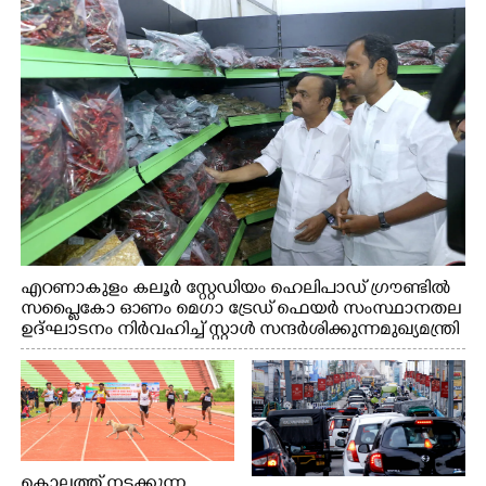
എറണാകുളം കലൂർ സ്റ്റേഡിയം ഹെലിപാഡ് ഗ്രൗണ്ടിൽ
സപ്ളൈകോ ഓണം മെഗാ ട്രേഡ് ഫെയർ സംസ്ഥാനതല
ഉദ്ഘാടനം നിർവഹിച്ച് സ്റ്റാൾ സന്ദർശിക്കുന്ന മുഖ്യമന്ത്രി
വി.ഡി. സതീശൻ. മന്ത്രി അനൂപ് ജേക്കബ് സമീപം
കൊല്ലത്ത് നടക്കുന്ന