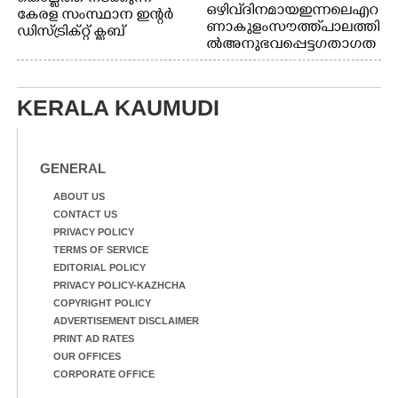
ഒഴിവ് ദിനമായ ഇന്നലെ എറ
കേരള സംസ്ഥാന ഇന്റർ
ണാകുളം സൗത്ത് പാലത്തി
ഡിസ്ട്രിക്റ്റ് ക്ലബ്
ൽ അനുഭവപ്പെട്ട ഗതാഗത
അത്‌ലറ്റിക്
ക്കുരുക്ക്
ചാമ്പ്യൻഷിപ്പിൽ അണ്ടർ
20 ആൺകുട്ടികളുടെ 200
മീറ്റർ ഓട്ടം ഫൈനൽ
KERALA KAUMUDI
മത്സരത്തിനിടെ സിന്തറ്റിക്
ട്രാക്കിന് കുറുകെ ഓടുന്ന
നായകൾ.
GENERAL
ABOUT US
CONTACT US
PRIVACY POLICY
TERMS OF SERVICE
EDITORIAL POLICY
PRIVACY POLICY-KAZHCHA
COPYRIGHT POLICY
ADVERTISEMENT DISCLAIMER
PRINT AD RATES
OUR OFFICES
CORPORATE OFFICE