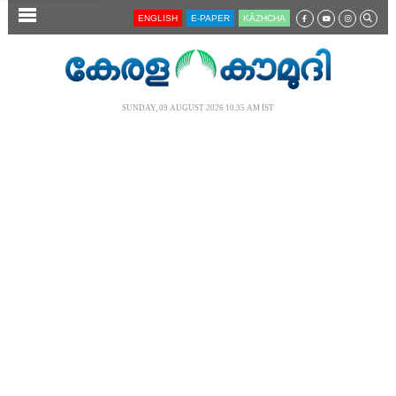
SECTIONS
ENGLISH
E-PAPER
KĀZHCHA
HOME
LATEST
SUNDAY, 09 AUGUST 2026 10.35 AM IST
AUDIO
NOTIFIED NEWS
POLL
KERALA
LOCAL
NEWS 360
CASE DIARY