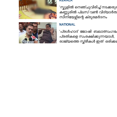
KERALA
'സ്കൂളിൽ നെഞ്ചുവിരിച്ച് നടക്കരുത
കണ്ണൂരിൽ പ്ലസ് വൺ വിദ്യാർത്ഥി
സീനിയേഴ്സിന്റെ ക്രൂരമർദനം
NATIONAL
'പ്രൾഹാദ് ജോഷി ബലാത്സംഗക്
പ്രതികളെ സംരക്ഷിക്കുന്നയാൾ,
രാജ്യത്തെ സ്ത്രീകൾ ഇത് ഒരിക്ക
അംഗീകരിക്കില്ല'
ഇക്കൊല്ലത്തെ
ഇംപ്രൂവ്മെന്റ്
നടക്കും; മന്ത്ര