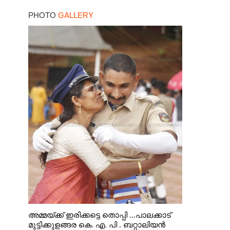
PHOTO
GALLERY
അമ്മയ്ക്ക് ഇരിക്കട്ടെ തൊപ്പി ...പാലക്കാട്
മുട്ടിക്കുളങ്ങര കെ. എ. പി . ബറ്റാലിയൻ