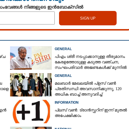
 സംഭവങ്ങൾ നിങ്ങളുടെ ഇൻബോക്സിൽ
GENERAL
ഴ്ച
പിഎം ശ്രീ നടപ്പാക്കാനുള്ള തീരുമാനം
കേരളത്തോടുള്ള കടുത്ത വഞ്ചന,​
സംഘപരിവാർ അജണ്ടകൾക്ക് മുന്നിൽ
സർക്കാർ ഓച്ഛാനിച്ചു നിൽക്കുന്നു'
GENERAL
െ
മലബാർ മേഖലയിൽ പ്‌ളസ് വൺ
നാളെ
പ്രതിസന്ധി അവസാനിക്കുന്നു, 120
അധിക ബാച്ച് അനുവദിച്ച്
ഉത്തരവിറങ്ങി
INFORMATION
്എൻ
പ്ലസ് വൺ: ട്രാൻസ്ഫറിന് ഇന്ന് മുതൽ
അപേക്ഷിക്കാം