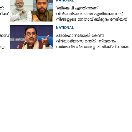
NATIONAL
്':
'ബിജെപി എന്തിനാണ്
ക്ക്
വിദ്യാഭ്യാസത്തെ എതിർക്കുന്നത്,
Share this link
നിങ്ങളുടെ നേതാവ് ബിരുദം നേടിയത്
തെളിയിക്കുമോ?'
NATIONAL
കേസ്
പ്രൾഹാദ് ജോഷി കേന്ദ്ര
വിദ്യാഭ്യാസ മന്ത്രി; നിയമനം
ലും
ധർമേന്ദ്ര പ്രധാന്റെ രാജിക്ക് പിന്നാലെ
Copy Link
 പ്ലസ് വൺ
 പരീക്ഷ ഒക്ടോബറിൽ
ി എൻ ഷംസുദ്ദീൻ