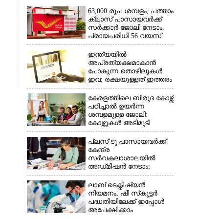
63,000 രൂപ ശമ്പളം; പത്താം
ക്ലാസ് പാസായവർക്ക്
സർക്കാർ ജോലി നേടാം,
പ്രായപരിധി 56 വയസ്
ഇന്ത്യയിൽ
അപ്രത്യക്ഷമാകാൻ
പോകുന്ന തൊഴിലുകൾ
ഇവ; രക്ഷയുള്ളത് ഇത്തരം
ജോലികൾക്ക് മാത്രം
കേരളത്തിലെ ബിരുദ കോഴ്സ്
പഠിച്ചാൽ ഉയർന്ന
ശമ്പളമുള്ള ജോലി:​
കോഴ്സുകൾ അടിമുടി
മാറ്റാൻ പദ്ധതി
പ്ലസ് ടു പാസായവർക്ക്
കേന്ദ്ര
സർവകലാശാലയിൽ
അഡ്‌മിഷൻ നേടാം;
പ്രവേശന പരീക്ഷയ്‌ക്കായി
ഓഗസ്റ്റ് ഏഴ് മുതൽ
ലാബ് ടെക്നീഷ്യൻ
അപേക്ഷിക്കൂ
നിയമനം, ഷീ സ്‌കൂട്ടർ
പദ്ധതിയിലേക്ക് ഇപ്പോൾ
അപേക്ഷിക്കാം