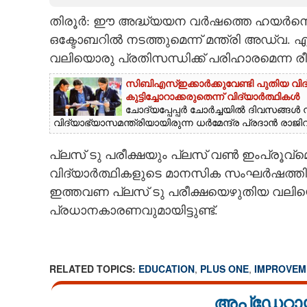
തിരൂർ: ഈ അദ്ധ്യയന വർഷത്തെ ഹയർസെക്ക
CARTOONS
ഒക്ടോബറിൽ നടത്തുമെന്ന് മന്ത്രി അഡ്വ. എ
വലിയൊരു പ്രതിസന്ധിക്ക് പരിഹാരമെന്ന 
LITERATURE
സിബിഎസ്ഇക്കാർക്കുവേണ്ടി പുതിയ വിദ്
കുട്ടിച്ചോറാക്കരുതെന്ന് വിദ്യാർത്ഥികൾ
ZOOM
ചോദ്യപ്പേപ്പർ ചോർച്ചയിൽ ദിവസങ്ങൾ 
വിദ്യാഭ്യാസമന്ത്രിയായിരുന്ന ധർമേന്ദ്ര പ്രദാൻ രാജിവച്
CONTACT US
പ്ലസ് ടു പരീക്ഷയും പ്ലസ് വൺ ഇംപ്രൂവ്മ
വിദ്യാർത്ഥികളുടെ മാനസിക സംഘർഷത്തിനു
ഇത്തവണ പ്ലസ് ടു പരീക്ഷയെഴുതിയ വലിയ
പ്രധാനകാരണവുമായിട്ടുണ്ട്.
RELATED TOPICS:
EDUCATION
,
PLUS ONE
,
IMPROVEM
അപ്ഡേറ്റാ