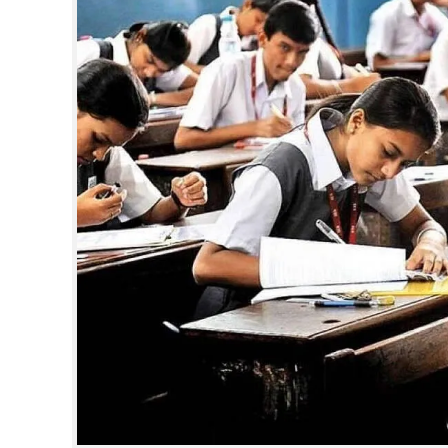
CINEMA
OPINION
PHOTOS
LIFESTYLE
SPIRITUAL
INFO+
ART
ASTRO