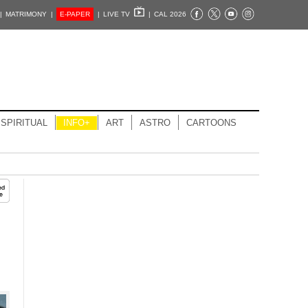
|
MATRIMONY |
E-PAPER
|
LIVE TV
|
CAL 2026
SPIRITUAL
INFO+
ART
ASTRO
CARTOONS