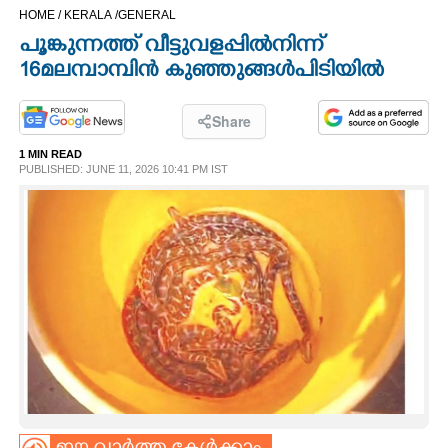
HOME /
KERALA /
GENERAL
CINEMA
പൂങ്കുന്നത്ത് വീട്ടുവളപ്പിൽ നിന്ന്
16 മലമ്പാമ്പിൻ കുഞ്ഞുങ്ങൾ പിടിയിൽ
OPINION
Share
PHOTOS
1 MIN READ
PUBLISHED: JUNE 11, 2026 10:41 PM IST
LIFESTYLE
SPIRITUAL
INFO+
ART
ASTRO