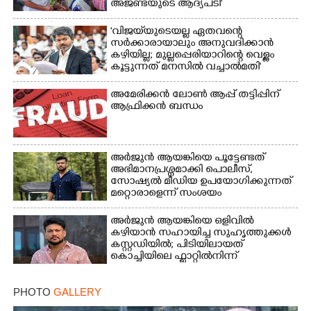
അജണ്ടയുടെ ആദ്യപടി'
'വിജയ്‌യുടെയല്ല ഏതവന്റെ
സർക്കാരായാലും അനുവദിക്കാൻ
കഴിയില്ല; മുല്ലപ്പെരിയാറിന്റെ വെള്ളം
കൂട്ടുന്നത് മനസിൽ വച്ചാൽമതി'
അമേരിക്കൻ ലോൺ ആപ്പ് തട്ടിപ്പിന്
ആഫ്രിക്കൻ ബന്ധം
അർജുൻ ആയങ്കിയെ പൂട്ടേണ്ടത്
അഭിമാനപ്രശ്നമാക്കി പൊലീസ്,
സാേഷ്യൽ മീഡിയ ഉപയോഗിക്കുന്നത്
മറ്റൊരാളെന്ന് സംശയം
അർജുൻ ആയങ്കിയെ ഒളിവിൽ
കഴിയാൻ സഹായിച്ച സുഹൃത്തുക്കൾ
കസ്റ്റഡിയിൽ; പിടിയിലായത്
കൊച്ചിയിലെ ഫ്ലാറ്റിൽനിന്ന്
PHOTO
GALLERY