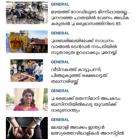
GENERAL
മഴയത്ത് റോഡിലൂടെ മിന്നിപ്പായല്ലേ...
നനഞ്ഞ പാതയിൽ വേണം അധിക
കരുതൽ  ഒരുമാസത്തിനിടെ 85
അപകടം
GENERAL
ശബരിമലയിലേക്ക് സാധനം
വാങ്ങൽ ടെൻ‌ഡർ നടപടിയിൽ
സുതാര്യത ഉറപ്പാക്കും നെയ്യ്
ക്രമക്കേടിൽ തുടരന്വേഷണം
GENERAL
വീടിനകത്ത് കാട്ടുപന്നി;
പിഞ്ചുകുഞ്ഞ് രക്ഷപ്പെട്ടത്
തലനാരിഴയ്ക്ക്
GENERAL
 ബൈക്ക് തെന്നിമാറി അപകടം:
ബസിനടിയിൽപ്പെട്ട യുവതിക്ക്
ദാരുണാന്ത്യം
GENERAL
മലയാളി അടക്കം ഇന്ത്യൻ
മത്സ്യത്തൊഴിലാളികൾ അറസ്‌റ്റിൽ