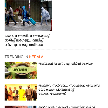
നിന്നുള്ള കാഴ്ച
ചാറ്റൽ മഴയിൽ മഴക്കോട്ട്
ധരിച്ച് ലഗേജും വലിച്ച്
നീങ്ങുന്ന യുവതികൾ.
എറണാകുളം മേനകയിൽ
നിന്നുള്ള കാഴ്ച
TRENDING IN
KERALA
ആയുഷ് യൂണി: എതിർപ്പ് ശക്തം
ആലുവ സർവമത സമ്മേളന ശതാബ്ദി
ലോകമത പാർലമെന്റ്
ടോക്കിയോയിൽ
ഇൻഡ്യൻ കോഫി ഹൗസിൽ ഒഴിവ്