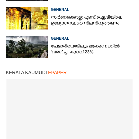
GENERAL
സ്വർണക്കൊള്ള: എസ്.ഐ.ടിയിലെ
ഉദ്യോഗസ്ഥരെ നിലനിറുത്തണം
GENERAL
പേമാരിയെങ്കിലും മഴക്കണക്കിൽ
'വരൾച്ച; കുറവ് 23%
KERALA KAUMUDI
EPAPER