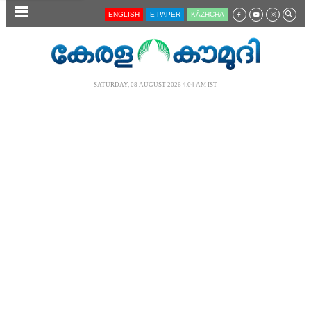
SECTIONS
ENGLISH
E-PAPER
KĀZHCHA
HOME
LATEST
SATURDAY, 08 AUGUST 2026 4.04 AM IST
AUDIO
NOTIFIED NEWS
POLL
KERALA
LOCAL
NEWS 360
CASE DIARY