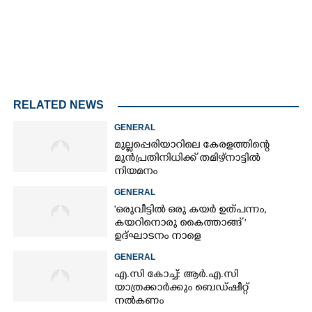
RELATED NEWS
GENERAL
മുല്ലപ്പെരിയാറിലെ കേരളത്തിന്റെ
മുൻപ്രതിനിധിക്ക് തമിഴ്നാട്ടിൽ
നിയമനം
GENERAL
'ഒരുവീട്ടിൽ ഒരു കയർ ഉത്പന്നം,
കയറിനൊരു കൈത്താങ്ങ് '
ഉദ്ഘാടനം നാളെ
GENERAL
എ.സി കോച്ച്: ആർ.എ.സി
യാത്രക്കാർക്കും ബെഡ്ഷീറ്റ്
നൽകണം