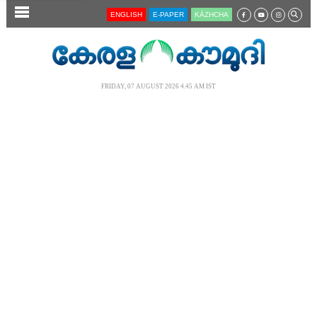
SECTIONS
ENGLISH
E-PAPER
KĀZHCHA
HOME
LATEST
FRIDAY, 07 AUGUST 2026 4.45 AM IST
AUDIO
NOTIFIED NEWS
POLL
KERALA
LOCAL
NEWS 360
CASE DIARY