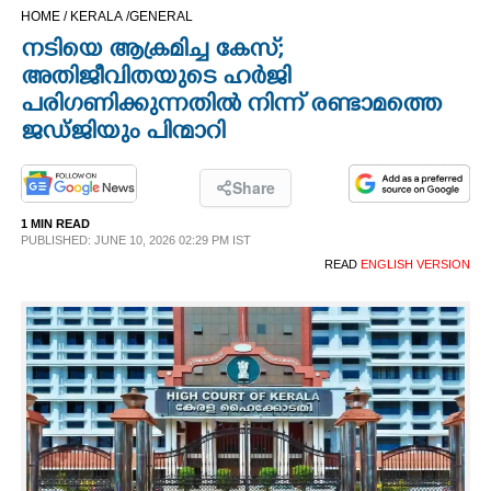
HOME /
KERALA /
GENERAL
CINEMA
നടിയെ ആക്രമിച്ച കേസ്;
അതിജീവിതയുടെ ഹർജി
OPINION
പരിഗണിക്കുന്നതിൽ നിന്ന് രണ്ടാമത്തെ
ജഡ്ജിയും പിന്മാറി
PHOTOS
Share
LIFESTYLE
1 MIN READ
PUBLISHED: JUNE 10, 2026 02:29 PM IST
READ
ENGLISH VERSION
SPIRITUAL
INFO+
ART
ASTRO