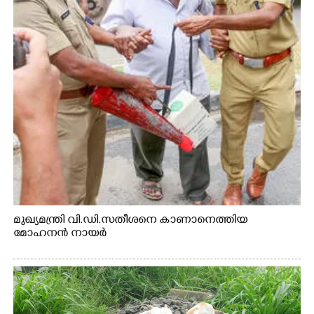
മുഖ്യമന്ത്രി വി.ഡി.സതീശനെ കാണാനെത്തിയ
മോഹനൻ നായർ