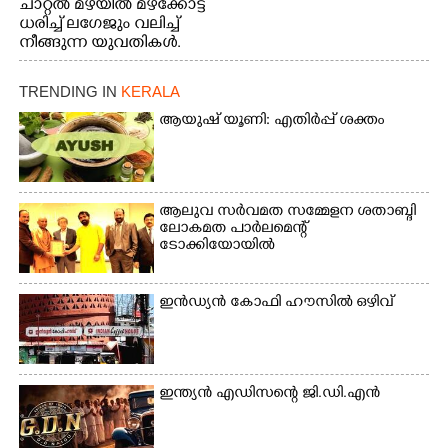
ചാറ്റൽ മഴയിൽ മഴക്കോട്ട്
ധരിച്ച് ലഗേജും വലിച്ച്
നീങ്ങുന്ന യുവതികൾ.
എറണാകുളം മേനകയിൽ
നിന്നുള്ള കാഴ്ച
TRENDING IN
KERALA
ആയുഷ് യൂണി: എതിർപ്പ് ശക്തം
ആലുവ സർവമത സമ്മേളന ശതാബ്ദി
ലോകമത പാർലമെന്റ്
ടോക്കിയോയിൽ
ഇൻഡ്യൻ കോഫി ഹൗസിൽ ഒഴിവ്
ഇന്ത്യൻ എഡിസന്റെ ജി.ഡി.എൻ