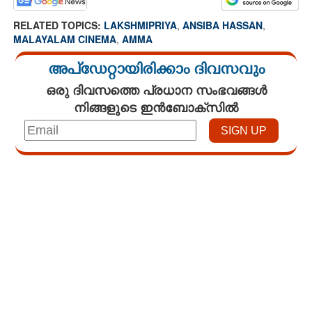
RELATED TOPICS:
LAKSHMIPRIYA
,
ANSIBA HASSAN
,
MALAYALAM CINEMA
,
AMMA
അപ്ഡേറ്റായിരിക്കാം ദിവസവും
ഒരു ദിവസത്തെ പ്രധാന സംഭവങ്ങൾ
നിങ്ങളുടെ ഇൻബോക്സിൽ
Loaded
:
4.68%
/
Unmute