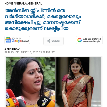
HOME /
KERALA /
GENERAL
CINEMA
'അൻസിബയ്ക്ക് പിന്നിൽ മത
വർഗീയവാദികൾ, മകളെപ്പോലും
OPINION
അധിക്ഷേപിച്ചു'; മാനനഷ്ടക്കേസ്
കൊടുക്കുമെന്ന് ലക്ഷ്മിപ്രിയ
PHOTOS
Share
LIFESTYLE
1 MIN READ
PUBLISHED: JUNE 10, 2026 03:29 PM IST
SPIRITUAL
INFO+
ART
ASTRO