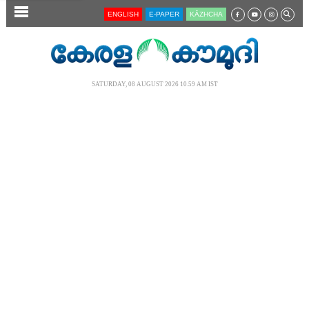
SECTIONS
ENGLISH
E-PAPER
KĀZHCHA
HOME
LATEST
SATURDAY, 08 AUGUST 2026 10.59 AM IST
AUDIO
NOTIFIED NEWS
POLL
KERALA
LOCAL
NEWS 360
CASE DIARY