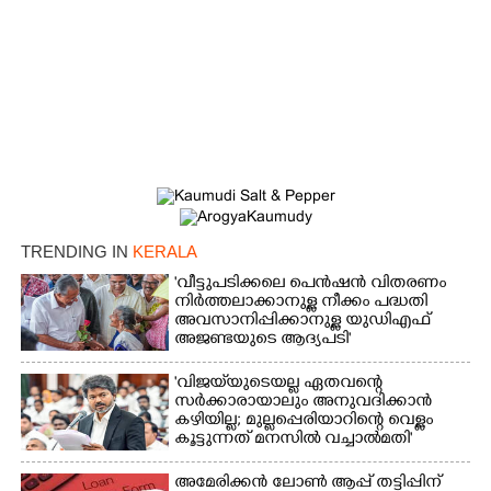
TRENDING IN
KERALA
'വീട്ടുപടിക്കലെ പെൻഷൻ വിതരണം
നിർത്തലാക്കാനുള്ള നീക്കം പദ്ധതി
അവസാനിപ്പിക്കാനുള്ള യുഡിഎഫ്
അജണ്ടയുടെ ആദ്യപടി'
'വിജയ്‌യുടെയല്ല ഏതവന്റെ
സർക്കാരായാലും അനുവദിക്കാൻ
കഴിയില്ല; മുല്ലപ്പെരിയാറിന്റെ വെള്ളം
കൂട്ടുന്നത് മനസിൽ വച്ചാൽമതി'
അമേരിക്കൻ ലോൺ ആപ്പ് തട്ടിപ്പിന്