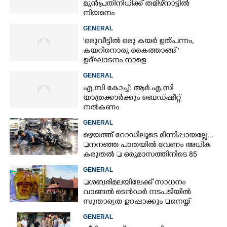
മുൻപ്രതിനിധിക്ക് തമിഴ്നാട്ടിൽ
നിയമനം
GENERAL
'ഒരുവീട്ടിൽ ഒരു കയർ ഉത്പന്നം,
കയറിനൊരു കൈത്താങ്ങ് '
ഉദ്ഘാടനം നാളെ
GENERAL
എ.സി കോച്ച്: ആർ.എ.സി
യാത്രക്കാർക്കും ബെഡ്ഷീറ്റ്
നൽകണം
GENERAL
മഴയത്ത് റോഡിലൂടെ മിന്നിപ്പായല്ലേ...
നനഞ്ഞ പാതയിൽ വേണം അധിക
കരുതൽ  ഒരുമാസത്തിനിടെ 85
അപകടം
GENERAL
ശബരിമലയിലേക്ക് സാധനം
വാങ്ങൽ ടെൻ‌ഡർ നടപടിയിൽ
സുതാര്യത ഉറപ്പാക്കും നെയ്യ്
ക്രമക്കേടിൽ തുടരന്വേഷണം
GENERAL