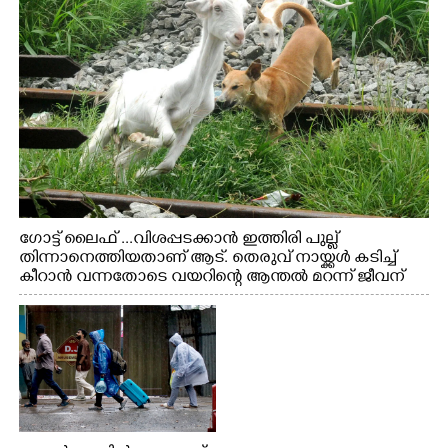
ഗോട്ട് ലൈഫ് ...വിശപ്പടക്കാൻ ഇത്തിരി പുല്ല്
തിന്നാനെത്തിയതാണ് ആട്. തെരുവ് നായ്ക്കൾ കടിച്ച്
കീറാൻ വന്നതോടെ വയറിന്റെ ആന്തൽ മറന്ന് ജീവന്
വേണ്ടിയായി ഓട്ടം. എറണാകുളം വാത്തുരുത്തിയിൽ
നിന്നുള്ള കാഴ്ച