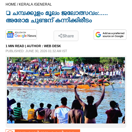
HOME /
KERALA /
GENERAL
CINEMA
 ചമ്പക്കുളം മൂലം ജലോത്സവം:.....
അരോമ ചുണ്ടന് കന്നിക്കിരീടം
OPINION
Share
PHOTOS
1 MIN READ
| AUTHOR :
WEB DESK
PUBLISHED: JUNE 30, 2026 01:32 AM IST
LIFESTYLE
SPIRITUAL
INFO+
ART
ASTRO