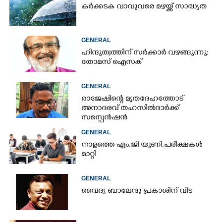
കർക്കടക വാവുവരെ മഴയ്ക്ക് സാദ്ധ്യത
GENERAL
ഹിന്ദുത്വത്തിന് സർക്കാർ വഴങ്ങുന്നു:
തോമസ് ഐസക്
GENERAL
രാജേഷിന്റെ മൃതദേഹത്തോട്
അനാദരവ് തഹസിൽദാർക്ക്
സസ്പെൻഷൻ
GENERAL
നാളത്തെ എം.ജി യൂണി.പരീക്ഷകൾ
മാറ്റി
GENERAL
വൈദ്യ ബാലേന്ദു പ്രകാശിന് വിട