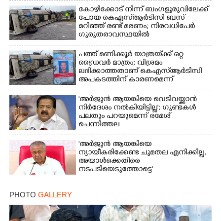
കോഴിക്കോട് നിന്ന് ബംഗളൂരുവിലേക്ക്
പോയ കെഎസ്‌ആർടിസി ബസ്
മറിഞ്ഞ് രണ്ട് മരണം; നിരവധിപേർ
ഗുരുതരാവസ്ഥയിൽ
പത്ത് മണിക്കൂർ യാത്രയ്‌ക്ക് ഒറ്റ
ഡ്രൈവർ മാത്രം; വിശ്രമം
ലഭിക്കാത്തതാണ് കെഎസ്‌ആർടിസി
അപകടത്തിന് കാരണമെന്ന്
വിമർശനം
'അർജുൻ ആയങ്കിയെ വെടിവയ്ക്കാൻ
നിർദേശം നൽകിയിട്ടില്ല'; ഗുണ്ടകൾ
പലതും പറയുമെന്ന് രമേശ്
ചെന്നിത്തല
'അർജുൻ ആയങ്കിയെ
ന്യായീകരിക്കേണ്ട ചുമതല എനിക്കില്ല,
അയാൾക്കെതിരെ
നടപടിയെടുത്തോട്ടെ'
PHOTO
GALLERY