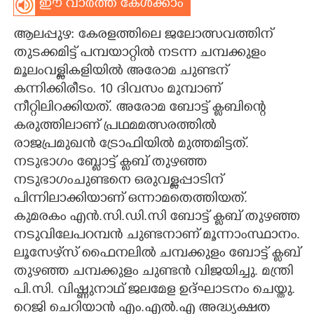
ഈ വാർത്ത കേൾക്കാം
CARTOONS
ആലപ്പുഴ: കേരളത്തിലെ ജലോത്സവത്തിന്
തുടക്കമിട്ട് പമ്പയാറ്റിൽ നടന്ന ചമ്പക്കുളം
LITERATURE
മൂലംവള്ളികളിയിൽ അരോമ ചുണ്ടന്
കന്നിക്കിരീടം. 10 ദിവസം മുമ്പാണ്
ZOOM
നീറ്റിലിറക്കിയത്.​ അരോമ ബോട്ട് ക്ലബിന്റെ
കരുത്തിലാണ് പ്രഥമമത്സരത്തിൽ
രാജപ്രമുഖൻ ട്രോഫിയിൽ മുത്തമിട്ടത്.
CONTACT US
നടുഭാഗം ബ്ലോട്ട് ക്ലബ് തുഴഞ്ഞ
നടുഭാഗംചുണ്ടനെ ഒരുവള്ളപ്പാടിന്
പിന്നിലാക്കിയാണ് ഒന്നാമതെത്തിയത്.
കുമരകം എൻ.സി.ഡി.സി ബോട്ട് ക്ലബ് തുഴഞ്ഞ
നടുവിലേപറമ്പൻ ചുണ്ടനാണ് മൂന്നാംസ്ഥാനം.
ലൂസേഴ്‌സ് ഫൈനലിൽ ചമ്പക്കുളം ബോട്ട് ക്ലബ്
തുഴഞ്ഞ ചമ്പക്കുളം ചുണ്ടൻ വിജയിച്ചു. മന്ത്രി
പി.സി. വിഷ്ണുനാഥ് ജലമേള ഉദ്ഘാടനം ചെയ്തു.
റെജി ചെറിയാൻ എം.എൽ.എ അദ്ധ്യക്ഷത