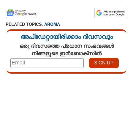
RELATED TOPICS:
AROMA
അപ്ഡേറ്റായിരിക്കാം ദിവസവും
ഒരു ദിവസത്തെ പ്രധാന സംഭവങ്ങൾ
നിങ്ങളുടെ ഇൻബോക്സിൽ
Loaded
:
4.68%
/
Unmute