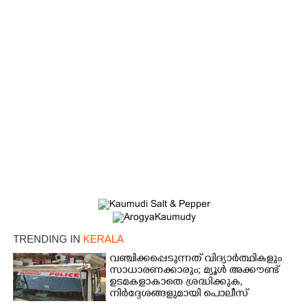
×
Share this link
TRENDING IN
KERALA
വഞ്ചിക്കപ്പെടുന്നത് വിദ്യാർത്ഥികളും
സാധാരണക്കാരും; മ്യൂൾ അക്കൗണ്ട്
Copy Link
ഉടമകളാകാതെ ശ്രദ്ധിക്കുക,
നിർദ്ദേശങ്ങളുമായി പൊലീസ്