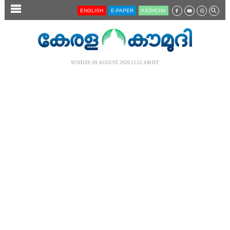
SECTIONS
ENGLISH
E-PAPER
KĀZHCHA
HOME
LATEST
SUNDAY, 09 AUGUST 2026 12.52 AM IST
AUDIO
NOTIFIED NEWS
POLL
KERALA
LOCAL
NEWS 360
CASE DIARY