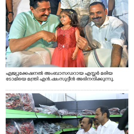
എജ്യുക്കേഷനൽ അംബാസഡറായ എസ്തർ മരിയ
ടോമിയെ മന്ത്രി എൻ.ഷംസുദ്ദീൻ അഭിനന്ദിക്കുന്നു.