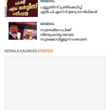
GENERAL
പുല്ലുതിന്ന് പ്രതിഷേധിച്ച്
എൽ.പി.എസ്.ടി ഉദ്യോഗാർഥികൾ
GENERAL
സുരേഷ് ഗോപിക്ക്
വീണ്ടും ഓട്ടോ യാത്ര
സുരക്ഷാ വീഴ്ച മൂന്നാം തവണ
KERALA KAUMUDI
EPAPER