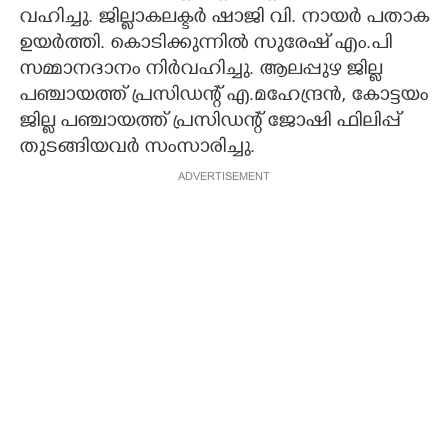
വഹിച്ചു. ജില്ലാകലക്ടർ ഷാജി വി. നായർ പതാക
ഉയർത്തി. കൊടിക്കുന്നിൽ സുരേഷ് എം.പി
സമ്മാനദാനം നിർവഹിച്ചു. ആലപ്പുഴ ജില്ല
പഞ്ചായത്ത് പ്രസിഡന്റ് എ.മഹേന്ദ്രൻ, കോട്ടയം
ജില്ല പഞ്ചായത്ത് പ്രസിഡന്റ് ജോഷി ഫിലിപ്പ്
തുടങ്ങിയവർ സംസാരിച്ചു.
ADVERTISEMENT