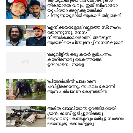
'ആയുധപ്പുരയിലെ തോക്കുകൾ
മത്സരത്തിനിടെ സിന്തറ്റിക്
തികയാതെ വരും, ഇത് ബീഹാറോ
ട്രാക്കിന് കുറുകെ ഓടുന്ന
യുപിയോ അല്ല';ആയങ്കിക്ക്
നായകൾ.
പിന്തുണയുമായി ആകാശ് തില്ലങ്കേരി
'എനിക്കയാളോട് വല്ലാത്ത സ്‌നേഹം
തോന്നുന്നു, മനസ്
നിങ്ങൾക്കൊപ്പമാണ്'; അർജുൻ
ആയങ്കിയെ പിന്തുണച്ച് സനൽകുമാർ
'ഒരുവീട്ടിൽ ഒരു കയർ ഉത്പന്നം,
കയറിനൊരു കൈത്താങ്ങ് '
ഉദ്ഘാടനം നാളെ
'പ്രിയദർശിനി' പാപ്പാനെ
ചവിട്ടിക്കൊന്നു; സംഭവം കോന്നി
ആന പരിപാലന കേന്ദ്രത്തിൽ
അമിത ജോലിയാൽ ഉറങ്ങിപ്പോയി,
ട്രാൻ. ബസ് ഇടിച്ചുമറിഞ്ഞു
ഡ്രൈവറും കണ്ടക്ടറും മരിച്ചു സംഭവം
മൈസൂരു -ബെംഗളൂരു
ദേശീയപാതയിൽ 20 പേർക്ക് പരിക്ക്,