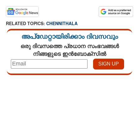
RELATED TOPICS:
CHENNITHALA
അപ്ഡേറ്റായിരിക്കാം ദിവസവും
ഒരു ദിവസത്തെ പ്രധാന സംഭവങ്ങൾ
നിങ്ങളുടെ ഇൻബോക്സിൽ
Loaded
:
7.02%
/
Unmute