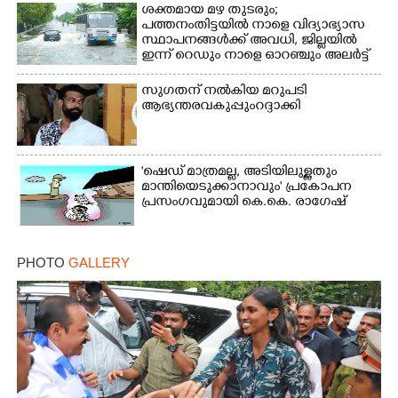
ശക്തമായ മഴ തുടരും;
പത്തനംതിട്ടയിൽ നാളെ വിദ്യാഭ്യാസ
സ്ഥാപനങ്ങൾക്ക് അവധി,​ ജില്ലയിൽ
ഇന്ന് റെ‌ഡും നാളെ ഓറഞ്ചും അലർട്ട്
സുഗതന് നൽകിയ മറുപടി
ആഭ്യന്തരവകുപ്പും റദ്ദാക്കി
'ഷെഡ് മാത്രമല്ല, അടിയിലുള്ളതും
മാന്തിയെടുക്കാനാവും' പ്രകോപന
പ്രസംഗവുമായി കെ.കെ. രാഗേഷ്
PHOTO
GALLERY