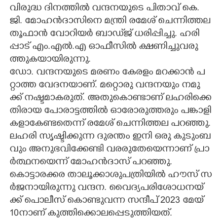
വി​രു​ദ്ധ​ ​ദി​ന​ത്തി​ൽ​ ​വ​ന്ദ​ന​യു​ടെ​ ​പി​താ​വ് ​കെ.​
ജി.​ ​മോ​ഹ​ൻ​ദാ​സി​നെ​ ​മ​ന്ത്രി​ ​ര​മേ​ശ് ​ചെ​ന്നി​ത്ത​ല​
​തൂ​ഫാ​ൻ​ ​വോ​റി​യ​ർ​ ​ബാ​ഡ്‌​ജ്‌​ ​ധ​രി​പ്പി​ച്ചു.​ ​ഹ​രി​
പ്പാ​ട് ​എം.​എ​ൽ.​എ​ ​ഓ​ഫീ​സി​ൽ​ ​ക്ഷ​ണി​ച്ചു​വ​രു​
ത്തു​ക​യാ​യി​രു​ന്നു.
ഡോ.​ ​വ​ന്ദ​ന​യു​ടെ​ ​മ​ര​ണം​ ​കേ​ര​ളം​ ​മ​റ​ക്കാ​ൻ​ ​പ​
റ്റാ​ത്ത​ ​വേ​ദ​ന​യാ​ണ്.​ ​മ​റ്റൊ​രു​ ​വ​ന്ദ​ന​യും​ ​ന​മു​
ക്ക് ​ന​ഷ്ട​മാ​ക​രു​ത്.​ ​അ​തു​കൊ​ണ്ടാ​ണ് ​ല​ഹ​രി​ക്കെ​
തി​രാ​യ​ ​പോ​രാ​ട്ട​ത്തി​ൽ​ ​ഓ​രോ​രു​ത്ത​രും​ ​പ​ങ്കാ​ളി​
ക​ളാ​കേ​ണ്ട​തെ​ന്ന് ​ര​മേ​ശ് ​ചെ​ന്നി​ത്ത​ല​ ​പ​റ​ഞ്ഞു.​
​ല​ഹ​രി​ ​സൃ​ഷ്ടി​ക്കു​ന്ന​ ​ദു​ര​ന്തം​ ​ഇ​നി​ ​ഒ​രു​ ​കു​ടും​ബ​
വും​ ​അ​നു​ഭ​വി​ക്കേ​ണ്ടി​ ​വ​ര​രു​തേ​യെ​ന്നാ​ണ് ​പ്രാ​
ർ​ത്ഥ​ന​യെ​ന്ന് ​മോ​ഹ​ൻ​ദാ​സ് ​പ​റ​ഞ്ഞു.
കൊ​ട്ടാ​ര​ക്ക​ര​ ​താ​ലൂ​ക്കാ​ശു​പ​ത്രി​യി​ൽ​ ​ഹൗ​സ് ​സ​
ർ​ജ​നാ​യി​രു​ന്നു​ ​വ​ന്ദ​ന.​ ​വൈ​ദ്യ​പ​രി​ശോ​ധ​ന​യ്‌​
ക്ക് ​പൊ​ലീ​സ്‌​ ​കൊ​ണ്ടു​വ​ന്ന​ ​സ​ന്ദീ​പ്‌​ 2023​ ​മേ​യ്‌​
10​നാ​ണ് ​കു​ത്തി​ക്കൊ​ല​പ്പെ​ടു​ത്തി​യ​ത്‌.