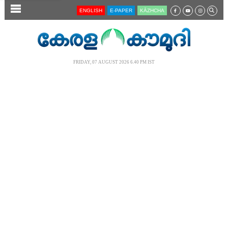
SECTIONS
ENGLISH
E-PAPER
KĀZHCHA
HOME
LATEST
FRIDAY, 07 AUGUST 2026 6.40 PM IST
AUDIO
NOTIFIED NEWS
POLL
KERALA
LOCAL
NEWS 360
CASE DIARY