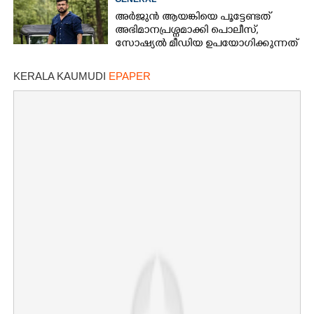
അർജുൻ ആയങ്കിയെ പൂട്ടേണ്ടത്
അഭിമാനപ്രശ്നമാക്കി പൊലീസ്,
സാേഷ്യൽ മീഡിയ ഉപയോഗിക്കുന്നത്
മറ്റൊരാളെന്ന് സംശയം
KERALA KAUMUDI
EPAPER
×
Share this link
Copy Link