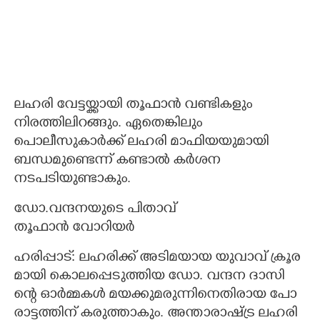
ലഹരി വേട്ടയ്ക്കായി തൂഫാൻ വണ്ടികളും
നിരത്തിലിറങ്ങും. ഏതെങ്കിലും
പൊലീസുകാർക്ക് ലഹരി മാഫിയയുമായി
ബന്ധമുണ്ടെന്ന് കണ്ടാൽ കർശന
നടപടിയുണ്ടാകും.
ഡോ.​വ​ന്ദ​ന​യു​ടെ​ ​പി​താ​വ്
തൂ​ഫാ​ൻ​ ​വോ​റി​യർ
ഹ​രി​പ്പാ​ട്:​ ​ല​ഹ​രി​ക്ക് ​അ​ടി​മ​യാ​യ​ ​യു​വാ​വ് ​ക്രൂ​ര​
മാ​യി​ ​കൊ​ല​പ്പെ​ടു​ത്തി​യ​ ​ഡോ.​ ​വ​ന്ദ​ന​ ​ദാ​സി​
ന്റെ​ ​ഓ​ർ​മ്മ​ക​ൾ​ ​മ​യ​ക്കു​മ​രു​ന്നി​നെ​തി​രാ​യ​ ​പോ​
രാ​ട്ട​ത്തി​ന് ​ക​രു​ത്താ​കും.​ ​അ​ന്താ​രാ​ഷ്ട്ര​ ​ല​ഹ​രി​ ​