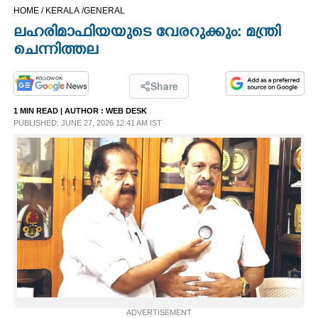
HOME /
KERALA /
GENERAL
CINEMA
ലഹരിമാഫിയയുടെ വേരറുക്കും: മന്ത്രി
ചെന്നിത്തല
OPINION
Share
PHOTOS
1 MIN READ
| AUTHOR :
WEB DESK
PUBLISHED: JUNE 27, 2026 12:41 AM IST
LIFESTYLE
SPIRITUAL
INFO+
ART
ASTRO
ADVERTISEMENT