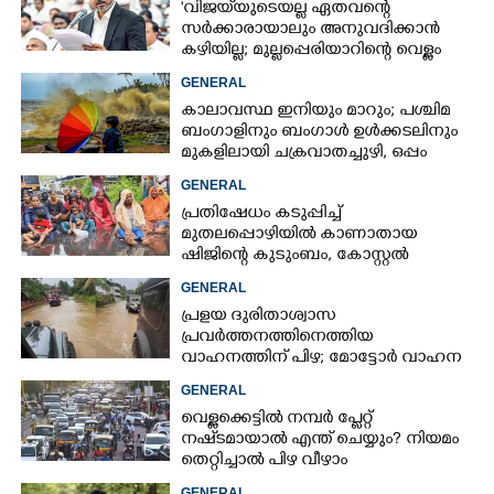
'വിജയ്‌യുടെയല്ല ഏതവന്റെ
സർക്കാരായാലും അനുവദിക്കാൻ
കഴിയില്ല; മുല്ലപ്പെരിയാറിന്റെ വെള്ളം
കൂട്ടുന്നത് മനസിൽ വച്ചാൽമതി'
GENERAL
കാലാവസ്ഥ ഇനിയും മാറും; പശ്ചിമ
ബംഗാളിനും ബംഗാൾ ഉൾക്കടലിനും
മുകളിലായി ചക്രവാതച്ചുഴി, ഒപ്പം
കള്ളക്കടൽ പ്രതിഭാസം
GENERAL
പ്രതിഷേധം കടുപ്പിച്ച്
മുതലപ്പൊഴിയിൽ കാണാതായ
ഷിജിന്റെ കുടുംബം, കോസ്റ്റൽ
പൊലീസ് സ്റ്റേഷനുമുന്നിൽ
GENERAL
കുത്തിയിരിക്കുന്നു
പ്രളയ ദുരിതാശ്വാസ
പ്രവർത്തനത്തിനെത്തിയ
വാഹനത്തിന് പിഴ; മോട്ടോർ വാഹന
വകുപ്പ് ഉദ്യോഗസ്ഥന് സസ്പെൻഷൻ
GENERAL
വെള്ളക്കെട്ടിൽ നമ്പർ പ്ലേറ്റ്
നഷ്‌ടമായാൽ എന്ത് ചെയ്യും? നിയമം
തെറ്റിച്ചാൽ പിഴ വീഴാം
GENERAL