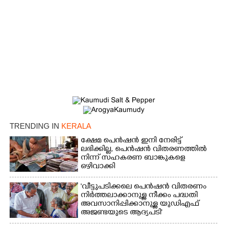
TRENDING IN
KERALA
ക്ഷേമ പെൻഷൻ ഇനി നേരിട്ട്
ലഭിക്കില്ല,​ പെൻഷൻ വിതരണത്തിൽ
നിന്ന് സഹകരണ ബാങ്കുകളെ
ഒഴിവാക്കി
'വീട്ടുപടിക്കലെ പെൻഷൻ വിതരണം
നിർത്തലാക്കാനുള്ള നീക്കം പദ്ധതി
അവസാനിപ്പിക്കാനുള്ള യുഡിഎഫ്
അജണ്ടയുടെ ആദ്യപടി'