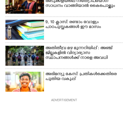
അടുക്കളയിലെ നിത്യോപയോഗ
സാധനം വാങ്ങിയാൽ കൈപൊള്ളും
9, 10 ക്ലാസ്: രണ്ടാം വോള്യം
പാഠപുസ്തകങ്ങൾ ഈ മാസം
അതിതീവ്ര മഴ മുന്നറിയിപ്പ് : അഞ്ച്
ജില്ലകളിൽ വിദ്യാഭ്യാസ
സ്ഥാപനങ്ങൾക്ക് നാളെ അവധി
അഭിമന്യു കേസ്: പ്രതികൾക്കെതിരെ
പുതിയ വകുപ്പ്
ADVERTISEMENT