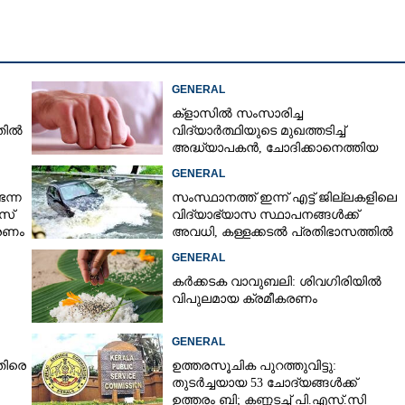
Copy Link
ജോളിയേയും അകത്താക്കിയ
 ശില്‍പ്പ ഐപിഎസ് ഇനി
GENERAL
ക്ളാസിൽ സംസാരിച്ച
നതിൽ
വിദ്യാർത്ഥിയുടെ മുഖത്തടിച്ച്
അദ്ധ്യാപകൻ, ചോദിക്കാനെത്തിയ
പിതാവിനെയും ആക്രമിച്ചെന്ന് പരാതി
GENERAL
െന്ന
സംസ്ഥാനത്ത് ഇന്ന് എട്ട് ജില്ലകളിലെ
സ്
വിദ്യാഭ്യാസ സ്ഥാപനങ്ങൾക്ക്
കരണം
അവധി, കള്ളക്കടൽ പ്രതിഭാസത്തിൽ
ജാഗ്രതാ നിർദ്ദേശം
GENERAL
കർക്കടക വാവുബലി: ശിവഗിരിയിൽ
വിപുലമായ ക്രമീകരണം
GENERAL
തിരെ
ഉത്തരസൂചിക പുറത്തുവിട്ടു:
തുടർച്ചയായ 53 ചോദ്യങ്ങൾക്ക്
ഉത്തരം ബി; കണ്ണടച്ച് പി.എസ്.സി