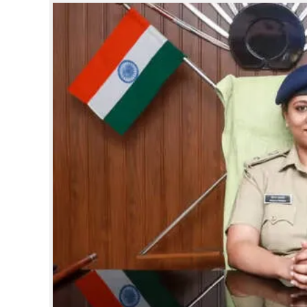
CINEMA
OPINION
PHOTOS
LIFESTYLE
SPIRITUAL
INFO+
ART
ASTRO