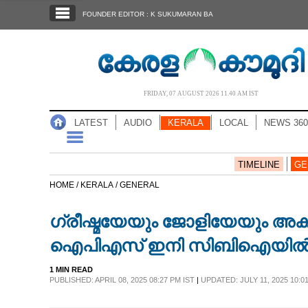
SECTIONS
FOUNDER EDITOR : K SUKUMARAN BA
HOME
LATEST
AUDIO
FRIDAY, 07 AUGUST 2026 11.40 AM IST
NOTIFIED NEWS
LATEST
AUDIO
KERALA
LOCAL
NEWS 360
POLL
KERALA
TIMELINE
GE
HOME /
KERALA /
GENERAL
LOCAL
ഗ്രീഷ്മയേയും ജോളിയേയും അകത്
NEWS 360
ഐപിഎസ് ഇനി സിബിഐയില്
1 MIN READ
CASE DIARY
PUBLISHED: APRIL 08, 2025 08:27 PM IST
|
UPDATED: JULY 11, 2025 10:0