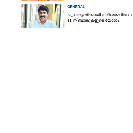
GENERAL
പുനഃകൃഷിക്കായി പലിശരഹിത വാ
11 ന് ബാങ്കുകളുടെ യോഗം