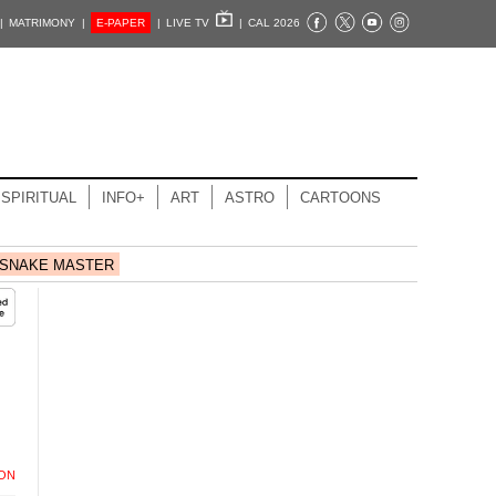
|
MATRIMONY |
E-PAPER
|
LIVE TV
|
CAL 2026
SPIRITUAL
INFO+
ART
ASTRO
CARTOONS
SNAKE MASTER
ION