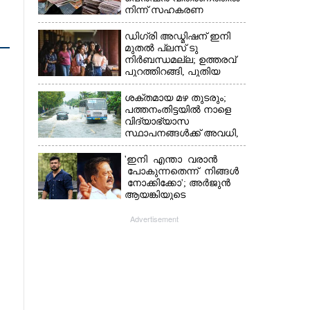
നിന്ന് സഹകരണ
ബാങ്കുകളെ ഒഴിവാക്കി
ഡിഗ്രി അഡ്മിഷന് ഇനി
മുതൽ പ്ലസ് ടു
നിർബന്ധമല്ല; ഉത്തരവ്
പുറത്തിറങ്ങി, പുതിയ
മാറ്റങ്ങൾ അറിയാം
ശക്തമായ മഴ തുടരും;
പത്തനംതിട്ടയിൽ നാളെ
വിദ്യാഭ്യാസ
സ്ഥാപനങ്ങൾക്ക് അവധി,​
ജില്ലയിൽ ഇന്ന് റെ‌ഡും
നാളെ ഓറഞ്ചും അലർട്ട്
'ഇനി എന്താ വരാൻ
പോകുന്നതെന്ന് നിങ്ങൾ
നോക്കിക്കോ'; അർജുൻ
ആയങ്കിയുടെ
വെല്ലുവിളിയിൽ രമേശ്
ചെന്നിത്തല
Advertisement