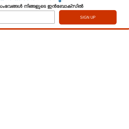
 സംഭവങ്ങൾ നിങ്ങളുടെ ഇൻബോക്സിൽ
Watch More
Share this link