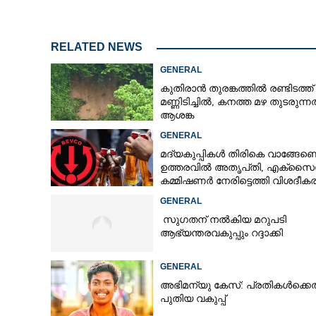
RELATED NEWS
ഗ്രീഷ്മയേയും 
പെണ്‍പുലി; ഡി
GENERAL
സിബിഐയില്‍
കുതിരാൻ തുരങ്കത്തിൽ രണ്ടിടത്ത്
മണ്ണിടിച്ചിൽ, കനത്ത മഴ തുടരുന്
ആശങ്ക
GENERAL
മദ്യകുപ്പികൾ തിരികെ വാങ്ങേണ്ട
ഉത്തരവിൽ അതൃപ്‌തി, എക്‌സൈ
കമ്മിഷണർ നേരിട്ടെത്തി വിശദീ
നൽകണമെന്ന് മന്ത്രി
GENERAL
സുഗതന് നൽകിയ മറുപടി
ആഭ്യന്തരവകുപ്പും റദ്ദാക്കി
GENERAL
അഭിമന്യു കേസ്: പ്രതികൾക്കെ
പുതിയ വകുപ്പ്