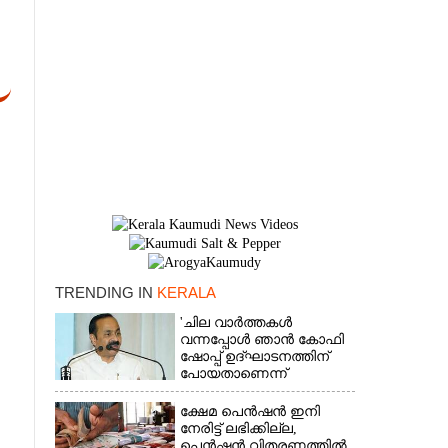
TRENDING IN
KERALA
×
'ചില വാർത്തകൾ
വന്നപ്പോൾ ഞാൻ കോഫി
ഷോപ്പ് ഉദ്ഘാടനത്തിന്
പോയതാണെന്ന്
വിചാരിച്ചു, 400 കോടിയുടെ
പ്രോജക്ടാണ് അത്'
ക്ഷേമ പെൻഷൻ ഇനി
നേരിട്ട് ലഭിക്കില്ല,​
പെൻഷൻ വിതരണത്തിൽ