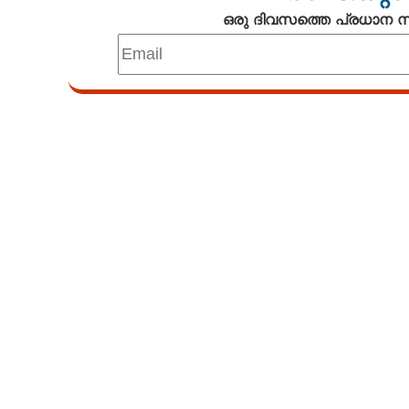
ഒരു ദിവസത്തെ പ്രധാന
Loaded
:
4.33%
/
Mute