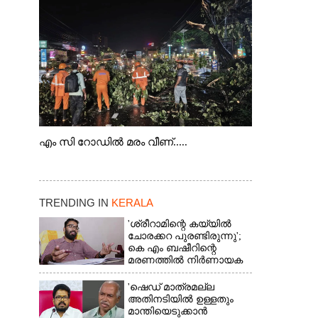
എം സി റോഡിൽ മരം വീണ്.....
TRENDING IN
KERALA
'ശ്രീറാമിന്റെ കയ്യിൽ
ചോരക്കറ പുരണ്ടിരുന്നു';
കെ എം ബഷീറിന്റെ
മരണത്തിൽ നിർണായക
മൊഴിയുമായി ദൃക്‌സാക്ഷി
'ഷെഡ് മാത്രമല്ല
അതിനടിയിൽ ഉള്ളതും
മാന്തിയെടുക്കാൻ