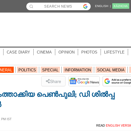
ENGLISH |
KĀZHCHA
CASE DIARY
CINEMA
OPINION
PHOTOS
LIFESTYLE
NERAL
POLITICS
SPECIAL
INFORMATION
SOCIAL MEDIA
Share
താക്കിയ പെണ്‍പുലി; ഡി ശില്‍പ്പ
‍
1 PM IST
READ
ENGLISH VERS