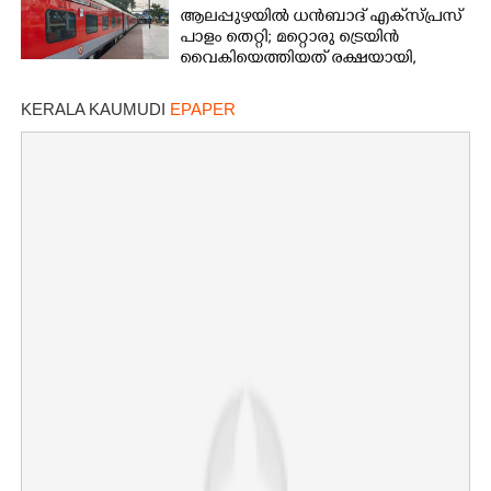
ആലപ്പുഴയിൽ ധൻബാദ് എക്‌സ്പ്രസ്
പാളം തെറ്റി; മറ്റൊരു ട്രെയിൻ
വൈകിയെത്തിയത് രക്ഷയായി,
ഒഴിവായത് വൻ ദുരന്തം
KERALA KAUMUDI
EPAPER