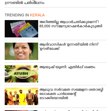
ഗ്രൗണ്ടിൽ പരിശീലനം
TRENDING IN
KERALA
അറിഞ്ഞില്ല ആധാർ ചതിക്കുമെന്ന് !
85,000 സൗജന്യ റേഷൻകാർ കുടുങ്ങി
ആദിവാസികൾ 'ഉന്നതി'യിൽ നിന്ന്
'ഊരി'ലേക്ക്
ആയുഷ് യൂണി: എതിർപ്പ് ശക്തം
ആലുവ സർവമത സമ്മേളന ശതാബ്ദി
ലോകമത പാർലമെന്റ്
ടോക്കിയോയിൽ