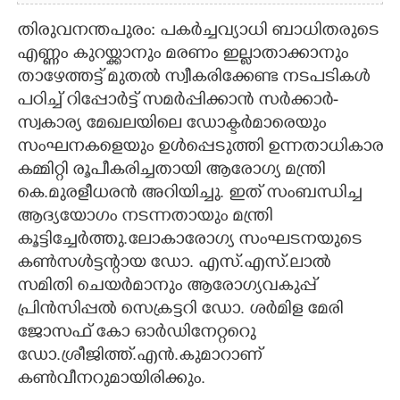
തിരുവനന്തപുരം: പകർച്ചവ്യാധി ബാധിതരുടെ
എണ്ണം കുറയ്ക്കാനും മരണം ഇല്ലാതാക്കാനും
താഴേത്തട്ട് മുതൽ സ്വീകരിക്കേണ്ട നടപടികൾ
പഠിച്ച് റിപ്പോർട്ട് സമർപ്പിക്കാൻ സർക്കാർ-
സ്വകാര്യ മേഖലയിലെ ഡോക്ടർമാരെയും
സംഘനകളെയും ഉൾപ്പെടുത്തി ഉന്നതാധികാര
കമ്മിറ്റി രൂപീകരിച്ചതായി ആരോഗ്യ മന്ത്രി
കെ.മുരളീധരൻ അറിയിച്ചു. ഇത് സംബന്ധിച്ച
ആദ്യയോഗം നടന്നതായും മന്ത്രി
കൂട്ടിച്ചേർത്തു.ലോകാരോഗ്യ സംഘടനയുടെ
കൺസൾട്ടന്റായ ഡോ. എസ്.എസ്.ലാൽ
സമിതി ചെയർമാനും ആരോഗ്യവകുപ്പ്
പ്രിൻസിപ്പൽ സെക്രട്ടറി ഡോ. ശർമിള മേരി
ജോസഫ് കോ ഓർഡിനേറ്ററുെ
ഡോ.ശ്രീജിത്ത്.എൻ.കുമാറാണ്
കൺവീനറുമായിരിക്കും.