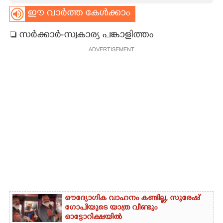
ഈ വാർത്ത കേൾക്കാം
CARTOONS
 സർക്കാർ-സ്വകാര്യ പങ്കാളിത്തം
LITERATURE
ADVERTISEMENT
ZOOM
CONTACT US
ഔദ്യോഗിക വാഹനം കണ്ടില്ല, സുരേഷ്
ഗോപിയുടെ യാത്ര വീണ്ടും
ഓട്ടോറിക്ഷയിൽ