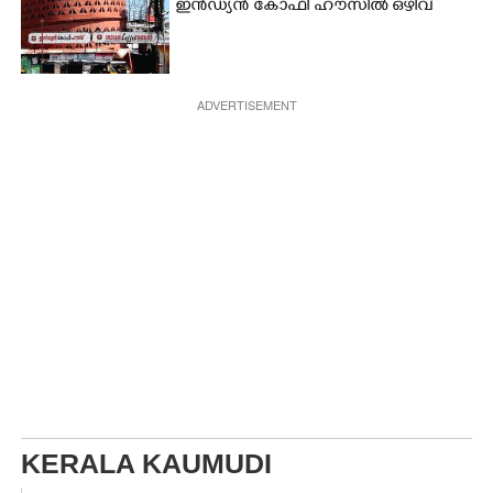
ഇൻഡ്യൻ കോഫി ഹൗസിൽ ഒഴിവ്
ADVERTISEMENT
KERALA KAUMUDI