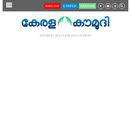
SECTIONS
ENGLISH
E-PAPER
KĀZHCHA
HOME
LATEST
SATURDAY, 08 AUGUST 2026 4.28 PM IST
AUDIO
NOTIFIED NEWS
POLL
KERALA
LOCAL
NEWS 360
CASE DIARY