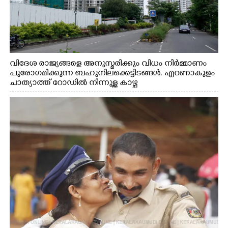
വിദേശ രാജ്യങ്ങളെ അനുസ്മരിക്കും വിധം നിർമ്മാണം
പുരോഗമിക്കുന്ന ബഹുനിലക്കെട്ടിടങ്ങൾ. എറണാകുളം
ചാത്യാത്ത് റോഡിൽ നിന്നുള്ള കാഴ്ച