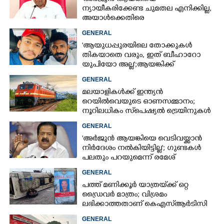
ന്യായീകരിക്കേണ്ട ചുമതല എനിക്കില്ല,
അയാൾക്കെതിരെ
നടപടിയെടുത്തോട്ടെ'
GENERAL
'ആയുധപ്പുരയിലെ തോക്കുകൾ
തികയാതെ വരും, ഇത് ബീഹാറോ
യുപിയോ അല്ല';ആയങ്കിക്ക്
പിന്തുണയുമായി ആകാശ് തില്ലങ്കേരി
GENERAL
മലയാളികൾക്ക് ഇന്ത്യൻ
റെയിൽവെയുടെ ഓണസമ്മാനം;
നൂറിലധികം സ്‌പെഷ്യൽ ട്രെയിനുകൾ
കേരളത്തിലേക്ക്
GENERAL
'അർജുൻ ആയങ്കിയെ വെടിവയ്ക്കാൻ
നിർദേശം നൽകിയിട്ടില്ല'; ഗുണ്ടകൾ
×
Share this link
പലതും പറയുമെന്ന് രമേശ്
ചെന്നിത്തല
GENERAL
പത്ത് മണിക്കൂർ യാത്രയ്‌ക്ക് ഒറ്റ
ഡ്രൈവർ മാത്രം; വിശ്രമം
ലഭിക്കാത്തതാണ് കെഎസ്‌ആർടിസി
അപകടത്തിന് കാരണമെന്ന്
Copy Link
GENERAL
വിമർശനം