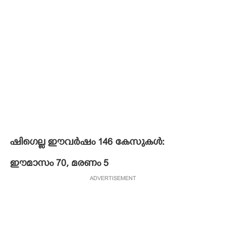
ഷിഗെല്ല ഈവർഷം 146 കേസുകൾ:
ഈമാസം 70, മരണം 5
ADVERTISEMENT