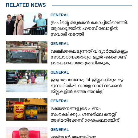
RELATED NEWS
GENERAL
ട്രംപിന്റെ മരുമകൻ കൊച്ചിയിലെത്തി;
ആലപ്പുഴയിൽ ഹൗസ് ബോട്ടിൽ
സവാരി നടത്തി
GENERAL
വഞ്ചിക്കപ്പെടുന്നത് വിദ്യാർത്ഥികളും
സാധാരണക്കാരും; മ്യൂൾ അക്കൗണ്ട്
ഉടമകളാകാതെ ശ്രദ്ധിക്കുക,
നിർദ്ദേശങ്ങളുമായി പൊലീസ്
GENERAL
ജാഗ്രത വേണം; 14 ജില്ലകളിലും മഴ
മുന്നറിയിപ്പ്, നാളെ നാല് വടക്കൻ
ജില്ലകളിൽ മഞ്ഞ അലർട്ട്
GENERAL
ഭക്തജനങ്ങളുടെ പണം
സംരക്ഷിക്കും, ശബരിമല നെയ്യ്
അഴിമതിക്കേസ് ക്രൈംബ്രാഞ്ചിന്
വിടുമെന്ന് കെ മുരളീധരൻ
GENERAL
'അർജുൻ ആയങ്കിയെ