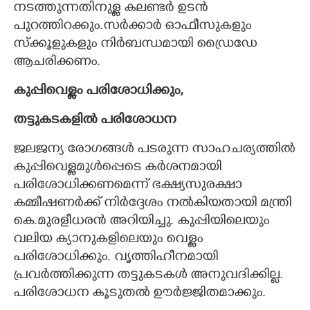
നടത്തുന്നതിനുള്ള കലണ്ടർ ഉടൻ
പുറത്തിറക്കും.സർക്കാർ ഓഫീസുകളും
സ്ക്കൂളുകളും നിർബന്ധമായി ഡ്രൈഡേ
ആചരിക്കണം.
കുപ്പിവെള്ളം പരിശോധിക്കും,
തട്ടുകടകളിൽ പരിശോധന
ജലജന്യ രോഗങ്ങൾ പടരുന്ന സാഹചര്യത്തിൽ
കുപ്പിവെള്ളമുൾപ്പെടെ കർശനമായി
പരിശോധിക്കണമെന്ന് ഭക്ഷ്യസുരക്ഷാ
കമ്മീഷണർക്ക് നിർദ്ദേശം നൽകിയതായി മന്ത്രി
കെ.മുരളീധരൻ അറിയിച്ചു. കുപ്പിയിലെയും
വലിയ ക്യാനുകളിലെയും വെള്ളം
പരിശോധിക്കും. വൃത്തിഹീനമായി
പ്രവർത്തിക്കുന്ന തട്ടുകടകൾ അനുവദിക്കില്ല.
പരിശോധന കൂടുതൽ ഊർജ്ജിതമാക്കും.