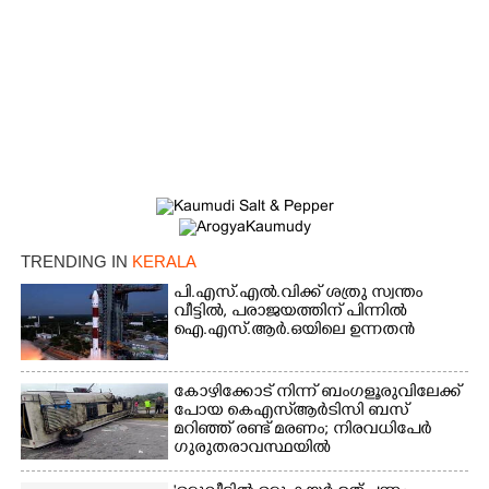
TRENDING IN
KERALA
പി.എസ്.എൽ.വിക്ക് ശത്രു സ്വന്തം
വീട്ടിൽ,​ പരാജയത്തിന് പിന്നിൽ
ഐ.എസ്.ആർ.ഒയിലെ ഉന്നതൻ
കോഴിക്കോട് നിന്ന് ബംഗളൂരുവിലേക്ക്
പോയ കെഎസ്‌ആർടിസി ബസ്
മറിഞ്ഞ് രണ്ട് മരണം; നിരവധിപേർ
ഗുരുതരാവസ്ഥയിൽ