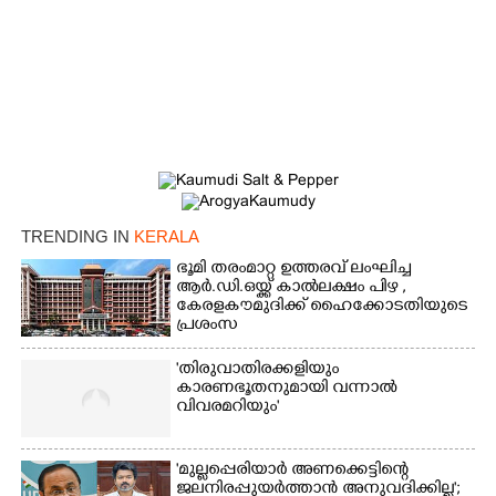
Copy Link
TRENDING IN
KERALA
ഭൂമി തരംമാറ്റ ഉത്തരവ് ലംഘിച്ച
ആർ.ഡി.ഒയ്ക്ക് കാൽലക്ഷം പിഴ ,​
കേരളകൗമുദിക്ക് ഹൈക്കോടതിയുടെ
പ്രശംസ
'തിരുവാതിരക്കളിയും
കാരണഭൂതനുമായി വന്നാൽ
വിവരമറിയും '
'മുല്ലപ്പെരിയാർ അണക്കെട്ടിന്റെ
ജലനിരപ്പുയർത്താൻ അനുവദിക്കില്ല';