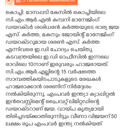
ഈ വാർത്ത കേൾക്കാം
CARTOONS
കൊച്ചി: മാസപ്പടി കേസിൽ കൊച്ചിയിലെ
സി.എം.ആർ.എൽ കമ്പനി മാനേജിംഗ്
LITERATURE
ഡയറക്‌ടർ ശശിധരൻ കർത്തയുടെ ഭാര്യ ജയ
എസ്. കർത്ത, മകനും ജോയിന്റ് മാനേജിംഗ്
ഡയറക്‌ടറുമായ ശരൺ എസ്. കർത്ത
ZOOM
എന്നിവരെ ഇ.ഡി ചോദ്യം ചെയ്‌തു.
കടവന്ത്രയിലെ ഇ.ഡി ഓഫീസിൽ ഇന്നലെ
CONTACT US
രാവിലെ 10നാണ് ഇരുവരും ഹാജരായത്.
സി.എം.ആർ.എല്ലിന്റെ 15 വർഷത്തെ
സാമ്പത്തികയിടപാടുകളുടെ രേഖകൾ
ഹാജരാക്കാൻ ശരണിന് നിർദ്ദേശം
നൽകിയിരുന്നു. എംപവർ ഇന്ത്യാ ക്യാപ്പിറ്റൽ
ഇൻവെസ്റ്റ്മെന്റ് പ്രൈവറ്റ് ലിമിറ്റഡിന്റെ
ഡയറക്‌ടറാണ് ജയ. വായ്‌പ കൃത്യമായി
തിരിച്ചടയ്‌ക്കാതിരുന്നിട്ടും വീണാ വിജയന് 50
ലക്ഷം രൂപ എംപവർ ഇന്ത്യ നൽകിയത്