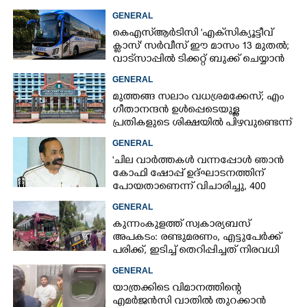
GENERAL
കെഎസ്‌ആർടിസി 'എക്‌സിക്യൂട്ടീവ്
ക്ളാസ്' സർവീസ് ഈ മാസം 13 മുതൽ;
വാട്‌സാപ്പിൽ ടിക്കറ്റ് ബുക്ക് ചെയ്യാൻ
9447071021
GENERAL
മുത്തങ്ങ സലാം വധശ്രമക്കേസ്; എം
ഗീതാനന്ദൻ ഉൾപ്പെടെയുള്ള
പ്രതികളുടെ ശിക്ഷയിൽ പിഴവുണ്ടെന്ന്
ഹൈക്കോടതി
GENERAL
'ചില വാർത്തകൾ വന്നപ്പോൾ ഞാൻ
കോഫി ഷോപ്പ് ഉദ്ഘാടനത്തിന്
പോയതാണെന്ന് വിചാരിച്ചു, 400
കോടിയുടെ പ്രോജക്ടാണ് അത്'
GENERAL
കുന്നംകുളത്ത് സ്വകാര്യബസ്
അപകടം: രണ്ടുമരണം, എട്ടുപേർക്ക്
പരിക്ക്, ഇടിച്ച് തെറിപ്പിച്ചത് നിരവധി
വാഹനങ്ങളെ
GENERAL
യാത്രക്കിടെ വിമാനത്തിന്റെ
എമർജൻസി വാതിൽ തുറക്കാൻ