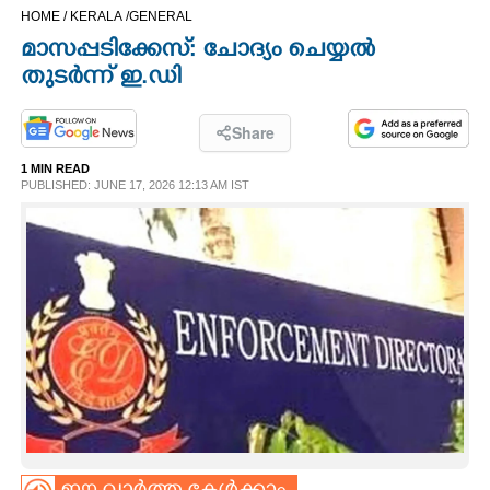
HOME /
KERALA /
GENERAL
CINEMA
മാസപ്പടിക്കേസ്: ചോദ്യം ചെയ്യൽ
തുടർന്ന് ഇ.ഡി
OPINION
Share
PHOTOS
1 MIN READ
PUBLISHED: JUNE 17, 2026 12:13 AM IST
LIFESTYLE
SPIRITUAL
INFO+
ART
ASTRO