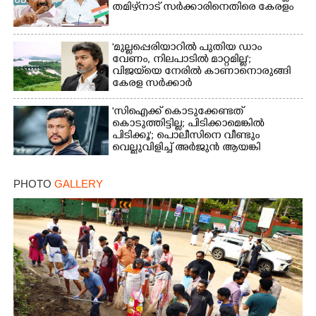
തമിഴ്‌നാട് സർക്കാരിനെതിരെ കേരളം
'മുല്ലപ്പെരിയാറിൽ പുതിയ ഡാം
വേണം, നിലപാടിൽ മാറ്റമില്ല';
വിജയ്‌യെ നേരിൽ കാണാനൊരുങ്ങി
കേരള സർക്കാർ
'സിഐക്ക് കൊടുക്കേണ്ടത്
കൊടുത്തിട്ടില്ല; പിടിക്കാമെങ്കിൽ
പിടിക്കൂ'; പൊലീസിനെ വീണ്ടും
വെല്ലുവിളിച്ച് അർജുൻ ആയങ്കി
PHOTO
GALLERY