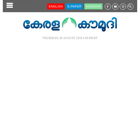
SECTIONS
ENGLISH
E-PAPER
KĀZHCHA
HOME
LATEST
THURSDAY, 06 AUGUST 2026 4.49 PM IST
AUDIO
NOTIFIED NEWS
POLL
KERALA
LOCAL
NEWS 360
CASE DIARY