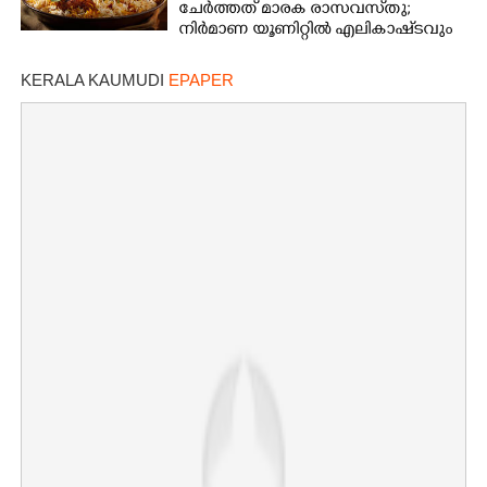
ചേർത്തത് മാരക രാസവസ്‌തു;
നിർമാണ യൂണിറ്റിൽ എലികാഷ്‌ടവും
കുപ്പിച്ചില്ലും
KERALA KAUMUDI
EPAPER