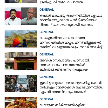
ശ്രമിച്ചു; വിൻഡോ പാനൽ
അടിച്ചുതകർത്തു,
GENERAL
നെടുമ്പാശേരിയിൽ മലയാളി
'ഷെഡ് മാത്രമല്ല അതിനടിയിൽ ഉള്ളതും
അറസ്റ്റിൽ
മാന്തിയെടുക്കാൻ പാർട്ടിക്കറിയാം':
ഭീഷണി പ്രസംഗവുമായി കെ കെ
രാഗേഷ്
GENERAL
കേരളത്തിലെ കാലാവസ്ഥാ
മുന്നറിയിപ്പിൽ മാറ്റം; മൂന്ന് ജില്ലകളിൽ
സ്ഥിതി വഷളായേക്കും, റെഡ് അലർട്ട്
GENERAL
അവിശ്വാസപ്രമേയം പാസായി;
നാരങ്ങാനം പഞ്ചായത്തിൽ
ബിജെപിക്ക് ഭരണം നഷ്ടമായി
GENERAL
ഇഡി ഉദ്യോഗസ്ഥരെ ആക്രമിച്ച കേസ്;
സിപിഎം നേതാക്കൾ ചോദ്യമുനയിൽ,
എം വി ഗോവിന്ദനും ജോൺ
ബ്രിട്ടാസിനും നോട്ടീസ്
GENERAL
ഹോട്ടൽ ബിരിയാണികളിൽ