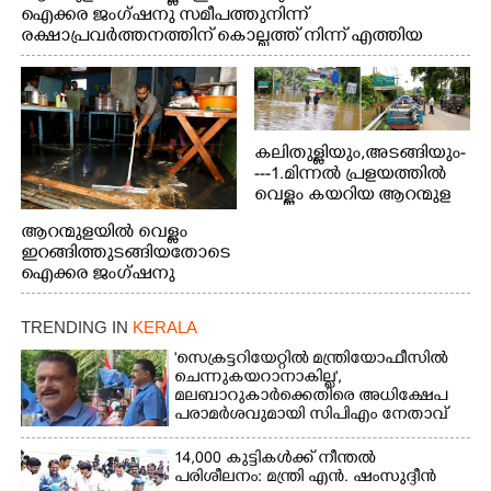
ഐക്കര ജംഗ്ഷനു സമീപത്തുനിന്ന്
രക്ഷാപ്രവർത്തനത്തിന് കൊല്ലത്ത് നിന്ന് എത്തിയ
ബോട്ടുകൾ തിരികെക്കൊണ്ടുപോകുന്നു.
കലിതുള്ളിയും,അടങ്ങിയും-
---1.മിന്നൽ പ്രളയത്തിൽ
വെള്ളം കയറിയ ആറന്മുള
പെട്രോൾ പമ്പിന്
ആറന്മുളയിൽ വെള്ളം
സമീപത്തെ റോ‌ഡ് രണ്ടാം
ഇറങ്ങിത്തുടങ്ങിയതോടെ
തീയതിയിലെ
ഐക്കര ജംഗ്ഷനു
കാഴ്ച.2.വെള്ളം
സമീപം ആറന്മുള
ഇറങ്ങിപ്പോൾ
കിടങ്ങന്നൂർ റോഡിന്
ഇന്നലെത്തെ
TRENDING IN
KERALA
സമീപം പ്രവർത്തിക്കു
കാഴ്ച.രക്ഷാപ്രവർത്തന
ആറന്മുള തട്ടുകട കഴുകി
'സെക്രട്ടറിയേറ്റിൽ മന്ത്രിയോഫീസിൽ
ത്തിന് ഓച്ചിറ അഴിക്കലിൽ
വൃത്തിയാക്കുന്നു.
ചെന്നുകയറാനാകില്ല',
നിന്ന്എത്തിച്ച ബോട്ടും.
മലബാറുകാർക്കെതിരെ അധിക്ഷേപ
പരാമർശവുമായി സിപിഎം നേതാവ്‌
14,000 കുട്ടികൾക്ക് നീന്തൽ
പരിശീലനം: മന്ത്രി എൻ. ഷംസുദ്ദീൻ