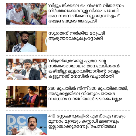
'വീട്ടുപടിക്കലെ പെൻഷൻ വിതരണം
നിർത്തലാക്കാനുള്ള നീക്കം പദ്ധതി
അവസാനിപ്പിക്കാനുള്ള യുഡിഎഫ്
അജണ്ടയുടെ ആദ്യപടി'
സുഗതന് നൽകിയ മറുപടി
ആഭ്യന്തരവകുപ്പും റദ്ദാക്കി
'വിജയ്‌യുടെയല്ല ഏതവന്റെ
സർക്കാരായാലും അനുവദിക്കാൻ
കഴിയില്ല; മുല്ലപ്പെരിയാറിന്റെ വെള്ളം
കൂട്ടുന്നത് മനസിൽ വച്ചാൽമതി'
×
Share this link
260 രൂപയിൽ നിന്ന് 320 രൂപയിലെത്തി,
അടുക്കളയിലെ നിത്യോപയോഗ
സാധനം വാങ്ങിയാൽ കൈപൊള്ളും
419 സ്റ്റേഷനുകളിൽ എസ്.ഐ വാഴും,
മൂന്നാം മുറയും കസ്റ്റഡി മരണവും
Copy Link
ഇല്ലാതാക്കുമെന്നും ചെന്നിത്തല