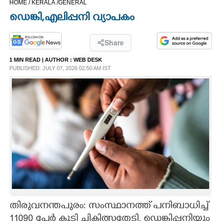
HOME /
KERALA /
GENERAL
CINEMA
ഡെങ്കി,എലിപ്പനി വ്യാപകം
OPINION
Share
1 MIN READ
| AUTHOR :
WEB DESK
PHOTOS
PUBLISHED: JULY 07, 2026 02:50 AM IST
LIFESTYLE
SPIRITUAL
INFO+
ART
തിരുവനന്തപുരം: സംസ്ഥാനത്ത് പനിബാധിച്ച്
ASTRO
11090 പേർ കൂടി ചികിത്സതേടി. ഡെങ്കിപ്പനിയും