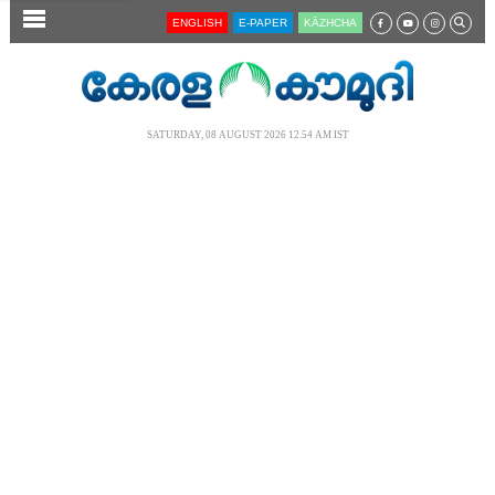
SECTIONS
ENGLISH
E-PAPER
KĀZHCHA
HOME
LATEST
SATURDAY, 08 AUGUST 2026 12.54 AM IST
AUDIO
NOTIFIED NEWS
POLL
KERALA
LOCAL
NEWS 360
CASE DIARY