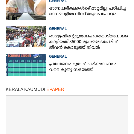
GENERAL
ഓണപ്പരീക്ഷകൾക്ക് മാറ്റമില്ല: പഠിപ്പിച്ച
ഭാഗങ്ങളിൽ നിന്ന് മാത്രം ചോദ്യം
GENERAL
രാജേഷിന്റെ മൃതദേഹത്തോട് അനാദരവ്
കാട്ടിയത് 35000 രൂപയുടെ പേരിൽ
ജീവൻ കൊടുത്ത് ജീവൻ
രക്ഷിച്ചതിനുള്ള പ്രത്യുപകാരം!
GENERAL
പ്രവേശനം മുതൽ പരീക്ഷാ ഫലം
വരെ കൃത്യ സമയത്ത്
KERALA KAUMUDI
EPAPER