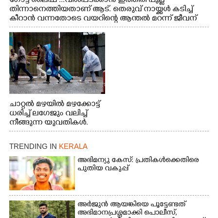
ഗോട്ട് ലൈഫ് ...വിശപ്പടക്കാൻ ഇത്തിരി പുല്ല്
തിന്നാനെത്തിയതാണ് ആട്. തെരുവ് നായ്ക്കൾ കടിച്ച്
കീറാൻ വന്നതോടെ വയറിന്റെ ആന്തൽ മറന്ന് ജീവന്
വേണ്ടിയായി ഓട്ടം. എറണാകുളം വാത്തുരുത്തിയിൽ
നിന്നുള്ള കാഴ്ച
ചാറ്റൽ മഴയിൽ മഴക്കോട്ട്
ധരിച്ച് ലഗേജും വലിച്ച്
നീങ്ങുന്ന യുവതികൾ.
എറണാകുളം മേനകയിൽ
നിന്നുള്ള കാഴ്ച
TRENDING IN
KERALA
അഭിമന്യു കേസ്: പ്രതികൾക്കെതിരെ
പുതിയ വകുപ്പ്
അർജുൻ ആയങ്കിയെ പൂട്ടേണ്ടത്
അഭിമാനപ്രശ്നമാക്കി പൊലീസ്,