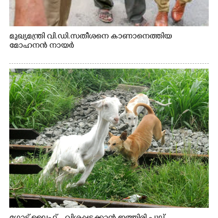
മുഖ്യമന്ത്രി വി.ഡി.സതീശനെ കാണാനെത്തിയ
മോഹനൻ നായർ