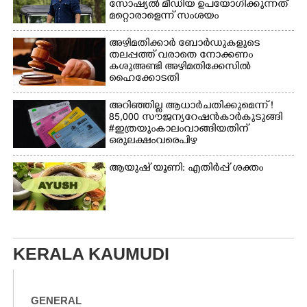
സാേഷ്യൽ മീഡിയ ഉപയോഗിക്കുന്നത്
മറ്റൊരാളെന്ന് സംശയം
അഴിമതിക്കാർ ബോർഡുകളുടെ
തലപ്പത്ത് വരാതെ നോക്കണം
കശുഅണ്ടി അഴിമതിക്കേസിൽ
ഹൈക്കോടതി
അറിഞ്ഞില്ല ആധാർ ചതിക്കുമെന്ന് !
85,000 സൗജന്യ റേഷൻകാർ കുടുങ്ങി
# ഇത്രയും കാലം വാങ്ങിയതിന്
ഒരു ലക്ഷംവരെ പിഴ
ആയുഷ് യൂണി: എതിർപ്പ് ശക്തം
KERALA KAUMUDI
GENERAL