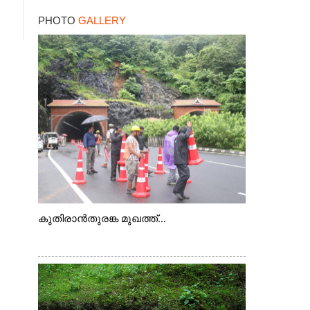
PHOTO
GALLERY
കുതിരാൻതുരങ്ക മുഖത്ത്...