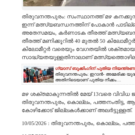
CARTOONS
തിരുവനന്തപുരം: സംസ്ഥാനത്ത് മഴ കനക്കുന
ഇന്ന് മത്സ്യബന്ധനത്തിന് പോകാൻ പാടില്ലെന
LITERATURE
അതേസമയം, കർണാടക തീരത്ത്‌ മത്സ്യബന്
തീരത്ത്‌ മണിക്കൂറിൽ 40 മുതൽ 50 കിലോമീ
ZOOM
കിലോമീറ്റർ വരെയും വേഗതയിൽ ശക്തമായ ക
സാദ്ധ്യതയുള്ളതിനാലാണ് മത്സ്യത്തൊഴിലാളി
CONTACT US
ഗ്യാസ് ബുക്കിംഗിന് പുതിയ നിയന്ത്രണം
തിരുവനന്തപുരം: ഇറാൻ- അമേരിക്ക യുദ്ധ
അതിനിടെയാണ് പുതിയ നീക്കം....
മഴ ശക്തമാകുന്നതിൽ മേയ് 13വരെ വിവിധ ജില്ല
തിരുവനന്തപുരം, കൊല്ലം, പത്തനംതിട്ട, ആല
കോഴിക്കോട് ജില്ലകൾക്കാണ് അലർട്ടുള്ളത്.
10/05/2026 : തിരുവനന്തപുരം, കൊല്ലം, പത്