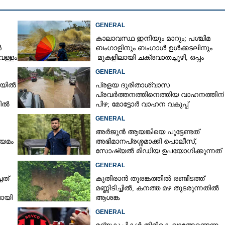
GENERAL
കാലാവസ്ഥ ഇനിയും മാറും; പശ്ചിമ
ൻ
ബംഗാളിനും ബംഗാൾ ഉൾക്കടലിനും
െള്ളം
മുകളിലായി ചക്രവാതച്ചുഴി, ഒപ്പം
കള്ളക്കടൽ പ്രതിഭാസം
GENERAL
ഴിയിൽ
പ്രളയ ദുരിതാശ്വാസ
പ്രവർത്തനത്തിനെത്തിയ വാഹനത്തിന്
നിൽ
പിഴ; മോട്ടോർ വാഹന വകുപ്പ്
ഉദ്യോഗസ്ഥന് സസ്പെൻഷൻ
Share this link
GENERAL
അർജുൻ ആയങ്കിയെ പൂട്ടേണ്ടത്
ിയമം
അഭിമാനപ്രശ്നമാക്കി പൊലീസ്,
സാേഷ്യൽ മീഡിയ ഉപയോഗിക്കുന്നത്
മറ്റൊരാളെന്ന് സംശയം
GENERAL
ചത്
കുതിരാൻ തുരങ്കത്തിൽ രണ്ടിടത്ത്
Copy Link
ന്ധനത്തിന് പോകരുതെന്ന്
മണ്ണിടിച്ചിൽ, കനത്ത മഴ തുടരുന്നതിൽ
ായി
ആശങ്ക
ജനങ്ങൾക്ക് പ്രത്യേക
േശം
GENERAL