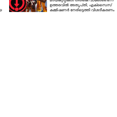
മദ്യകുപ്പികൾ തിരികെ വാങ്ങേണ്ടെന്ന
ഉത്തരവിൽ അതൃപ്‌തി, എക്‌സൈസ്
യ
കമ്മിഷണർ നേരിട്ടെത്തി വിശദീകരണം
രാതി
നൽകണമെന്ന് മന്ത്രി