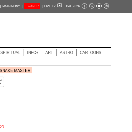
|
MATRIMONY |
E-PAPER
|
LIVE TV
|
CAL 2026
SPIRITUAL
INFO+
ART
ASTRO
CARTOONS
SNAKE MASTER
ION