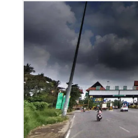
CINEMA
OPINION
PHOTOS
LIFESTYLE
SPIRITUAL
INFO+
ART
ASTRO