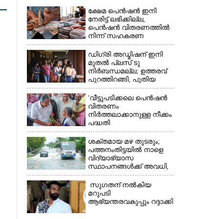
ക്ഷേമ പെൻഷൻ ഇനി
നേരിട്ട് ലഭിക്കില്ല,​
പെൻഷൻ വിതരണത്തിൽ
നിന്ന് സഹകരണ
ബാങ്കുകളെ ഒഴിവാക്കി
ഡിഗ്രി അഡ്മിഷന് ഇനി
മുതൽ പ്ലസ് ടു
നിർബന്ധമല്ല; ഉത്തരവ്
പുറത്തിറങ്ങി, പുതിയ
×
മാറ്റങ്ങൾ അറിയാം
'വീട്ടുപടിക്കലെ പെൻഷൻ
വിതരണം
നിർത്തലാക്കാനുള്ള നീക്കം
പദ്ധതി
അവസാനിപ്പിക്കാനുള്ള
യുഡിഎഫ് അജണ്ടയുടെ
ശക്തമായ മഴ തുടരും;
ആദ്യപടി'
പത്തനംതിട്ടയിൽ നാളെ
വിദ്യാഭ്യാസ
സ്ഥാപനങ്ങൾക്ക് അവധി,​
ജില്ലയിൽ ഇന്ന് റെ‌ഡും
നാളെ ഓറഞ്ചും അലർട്ട്
സുഗതന് നൽകിയ
മറുപടി
ആഭ്യന്തരവകുപ്പും റദ്ദാക്കി