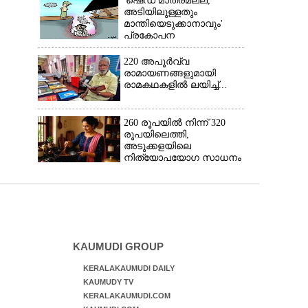
'ഷെഡ് മാത്രമല്ല,
അടിയിലുള്ളതും
മാന്തിയെടുക്കാനാവും'
പ്രകോപന
പ്രസംഗവുമായി കെ.കെ.
രാഗേഷ്
220 അപൂർവ്വ
രാമായണങ്ങളുമായി
രാമകഥകളിൽ ലയിച്ച്...
260 രൂപയിൽ നിന്ന് 320
രൂപയിലെത്തി,
അടുക്കളയിലെ
നിത്യോപയോഗ സാധനം
വാങ്ങിയാൽ കൈപൊള്ളും
KAUMUDI GROUP
KERALAKAUMUDI DAILY
KAUMUDY TV
KERALAKAUMUDI.COM