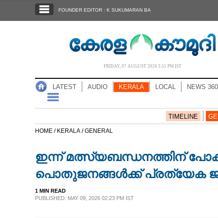
SECTIONS
FOUNDER EDITOR : K SUKUMARAN BA
HOME
LATEST
AUDIO
FRIDAY, 07 AUGUST 2026 3.51 PM IST
NOTIFIED NEWS
LATEST
AUDIO
KERALA
LOCAL
NEWS 360
POLL
KERALA
TIMELINE
GE
HOME /
KERALA /
GENERAL
LOCAL
ഇന്ന് മത്സ്യബന്ധനത്തിന് പോകരു
NEWS 360
പൊതുജനങ്ങൾക്ക് പ്രത്യേക ജ
1 MIN READ
CASE DIARY
PUBLISHED: MAY 09, 2026 02:23 PM IST