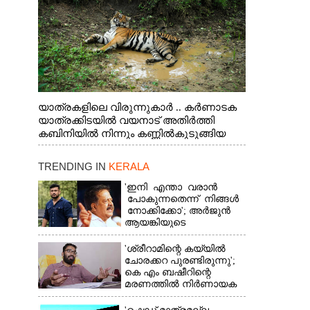
യാത്രകളിലെ വിരുന്നുകാർ .. കർണാടക
യാത്രക്കിടയിൽ വയനാട് അതിർത്തി
കബിനിയിൽ നിന്നും കണ്ണിൽകുടുങ്ങിയ
കടുവ.
TRENDING IN
KERALA
'ഇനി എന്താ വരാൻ
പോകുന്നതെന്ന് നിങ്ങൾ
നോക്കിക്കോ'; അർജുൻ
ആയങ്കിയുടെ
വെല്ലുവിളിയിൽ രമേശ്
ചെന്നിത്തല
'ശ്രീറാമിന്റെ കയ്യിൽ
ചോരക്കറ പുരണ്ടിരുന്നു';
കെ എം ബഷീറിന്റെ
മരണത്തിൽ നിർണായക
മൊഴിയുമായി ദൃക്‌സാക്ഷി