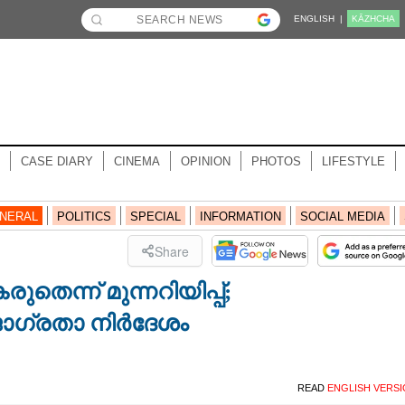
ENGLISH |
KĀZHCHA
CASE DIARY
CINEMA
OPINION
PHOTOS
LIFESTYLE
NERAL
POLITICS
SPECIAL
INFORMATION
SOCIAL MEDIA
Share
തെന്ന് മുന്നറിയിപ്പ്;
ാഗ്രതാ നി‌ർദേശം
READ
ENGLISH VERS