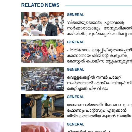
RELATED NEWS
GENERAL
'വിജയ്‌യുടെയല്ല ഏതവന്റെ
സർക്കാരായാലും അനുവദിക്കാ
കഴിയില്ല; മുല്ലപ്പെരിയാറിന്റെ വ
കൂട്ടുന്നത് മനസിൽ വച്ചാൽമതി'
GENERAL
പ്രതിഷേധം കടുപ്പിച്ച് മുതലപ്പൊ
കാണാതായ ഷിജിന്റെ കുടുംബം,
കോസ്റ്റൽ പൊലീസ് സ്റ്റേഷനുമുന്
കുത്തിയിരിക്കുന്നു
GENERAL
വെള്ളക്കെട്ടിൽ നമ്പർ പ്ലേറ്റ്
നഷ്‌ടമായാൽ എന്ത് ചെയ്യും? ന
തെറ്റിച്ചാൽ പിഴ വീഴാം
GENERAL
മോഷണ ശ്രമത്തിനിടെ മറന്നു വച്
ഇന്ന് മത്സ്യബ
ഫോണും പാന്റ്സും; എടുക്കാൻ
തിരികെയെത്തിയ കള്ളൻ വലയില
മുന്നറിയിപ്പ്; പൊതു
ജാഗ്രതാ നി‌ർദ
GENERAL