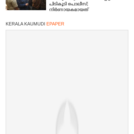
പിടികൂടി പൊലീസ്;
നിർണായകമായത്
ഓട്ടോഡ്രൈവർക്ക് തോന്നിയ
സംശയം
KERALA KAUMUDI
EPAPER