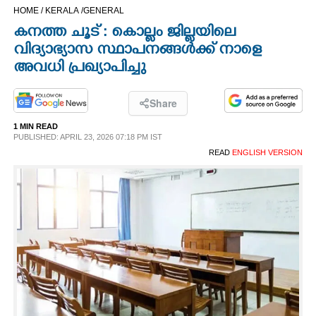
HOME /
KERALA /
GENERAL
CINEMA
കനത്ത ചൂട് : കൊല്ലം ജില്ലയിലെ
വിദ്യാഭ്യാസ സ്ഥാപനങ്ങൾക്ക് നാളെ
OPINION
അവധി പ്രഖ്യാപിച്ചു
PHOTOS
Share
1 MIN READ
LIFESTYLE
PUBLISHED: APRIL 23, 2026 07:18 PM IST
READ
ENGLISH VERSION
SPIRITUAL
INFO+
ART
ASTRO