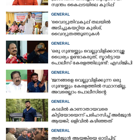
സ്വന്തം കൈപ്പടയിലെ കുറിപ്പ്
GENERAL
'വൈദ്യുതിവകുപ്പ് തലയിൽ
അടിച്ചുകയറ്റിയ കുരിശ്‌,
വൈദ്യുതത്തൂണുകൾ
പൊട്ടിവീണാൽപോലും മന്ത്രിയെ
GENERAL
വിളിക്കുന്ന കാലമാണിത്'
'ഒരു ഗുണ്ടയ്ക്കും വെല്ലുവിളിക്കാനുള്ള
ധൈര്യം ഉണ്ടാകരുത്, സ്മാർട്ടായ
പൊലീസ് കേരളത്തിലുണ്ട്': എഡിജിപി
പി വിജയൻ
GENERAL
'ജനങ്ങളെ വെല്ലുവിളിക്കുന്ന ഒരു
ഗുണ്ടയ്ക്കും കേരളത്തിൽ സ്ഥാനമില്ല,​
അവരെല്ലാം പൊലീസിന്റെ
നിരീക്ഷണത്തിലാണ്'
GENERAL
കടലിൽ കാണാതായവരെ
കിട്ടിയോയെന്ന് പരിഹസിച്ച് അർജുൻ
ആയങ്കി; ഒളിവിൽ കഴിഞ്ഞത്
പയ്യന്നൂരിലെ ലോഡ്‌ജിൽ
GENERAL
അർജുൻ ആയങ്കിയെ ഓടിച്ചിട്ട്