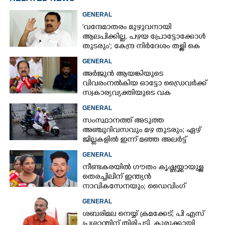
GENERAL
'വന്ദേമാതരം മുഴുവനായി
ആലപിക്കില്ല, പഴയ പ്രോട്ടോക്കോൾ
തുടരും'; കേന്ദ്ര നിർദേശം തള്ളി കെ
മുരളീധരൻ
GENERAL
അർജുൻ ആയങ്കിയുടെ
വിവരംനൽകിയ ഓട്ടോ ഡ്രൈവർക്ക്
സ്വകാര്യവ്യക്തിയുടെ വക
പാരിതോഷികം: മന്ത്രി രമേശ്
GENERAL
ചെന്നിത്തല
സംസ്ഥാനത്ത് അടുത്ത
അ‌ഞ്ചുദിവസവും മഴ തുടരും; ഏഴ്
ജില്ലകളിൽ ഇന്ന് മഞ്ഞ അലർട്ട്
GENERAL
നീണ്ടകരയിൽ ഗൗതം കൃഷ്ണയ്ക്കായുള്ള
തെരച്ചിലിന് ഇന്ത്യൻ
നാവികസേനയും; ഡൈവിംഗ്
ആരംഭിച്ചു
GENERAL
ശബരിമല നെയ്യ് ക്രമക്കേട്; പി എസ്
പ്രശാന്തിന് തിരിച്ചടി, കുരുക്കായി