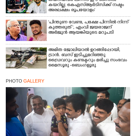
കയറിയവർ പിന്നീട് ഈ ബസിൽ
കയറില്ല; കെഎസ്ആർടിസിക്ക് നഷ്ടം
അരലക്ഷം രൂപയോളം'
"പിന്തുണ വേണ്ട,​ പക്ഷേ പിന്നിൽ നിന്ന്
കുത്തരുത് ", എംവി ജയരാജന്
അർജുൻ ആയങ്കിയുടെ മറുപടി
അമിത ജോലിയാൽ ഉറങ്ങിപ്പോയി,
ട്രാൻ. ബസ് ഇടിച്ചുമറിഞ്ഞു
ഡ്രൈവറും കണ്ടക്ടറും മരിച്ചു സംഭവം
മൈസൂരു -ബെംഗളൂരു
ദേശീയപാതയിൽ 20 പേർക്ക് പരിക്ക്,
നാലു പേരുടെ നില ഗുരുതരം
PHOTO
GALLERY