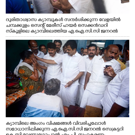
ദുരിതാശ്വാസ ക്യാമ്പുകൾ സന്ദർശിക്കുന്ന വേളയിൽ
ചമ്പക്കുളം സെന്റ് മേരീസ് ഹയർ സെക്കൻഡറി
സ്കൂളിലെ ക്യാമ്പിലെത്തിയ എ.ഐ.സി.സി ജനറൽ
സെക്രട്ടറി കെ.സി വേണുഗോപാൽ എം.പി കുരുന്നിനെ
എടുത്ത് ലാളിച്ചപ്പോൾ. സഹകരണ-എക്സൈസ്
വകുപ്പ് മന്ത്രി എം. ലിജു, കൃഷിവകുപ്പ് മന്ത്രി ടി. സിദ്ദിഖ്,
റെജി ചെറിയാൻ എം. എൽ. എ എന്നിവർ സമീപം
ക്യാമ്പിലെ അംഗം വിഷമങ്ങൾ വിവരിച്ചപ്പോൾ
സമാധാനിപ്പിക്കുന്ന എ.ഐ.സി.സി ജനറൽ സെക്രട്ടറി