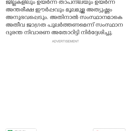
ജില്ലകളിലും ഉയർന്ന താപനിലയും ഉയർന്ന
അന്തരീക്ഷ ഈർപ്പവും മൂലമുള്ള അത്യുഷ്ണം
അനുഭവപ്പെടും. അതിനാൽ സംസ്ഥാനമാകെ
അതീവ ജാഗ്രത പുലർത്തണമെന്ന് സംസ്ഥാന
ദുരന്ത നിവാരണ അതോറിട്ടി നിർദ്ദേശിച്ചു.
ADVERTISEMENT