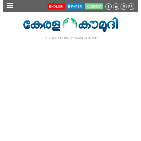
SECTIONS
ENGLISH
E-PAPER
KĀZHCHA
HOME
LATEST
SUNDAY, 09 AUGUST 2026 4.06 PM IST
AUDIO
NOTIFIED NEWS
POLL
KERALA
LOCAL
NEWS 360
CASE DIARY