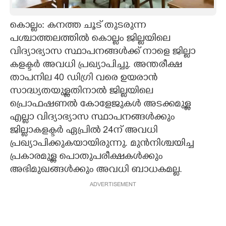
CARTOONS
കൊല്ലം: കനത്ത ചൂട് തുടരുന്ന
പശ്ചാത്തലത്തിൽ കൊല്ലം ജില്ലയിലെ
LITERATURE
വിദ്യാഭ്യാസ സ്ഥാപനങ്ങൾക്ക് നാളെ ജില്ലാ
കളക്ടർ അവധി പ്രഖ്യാപിച്ചു. അന്തരീക്ഷ
ZOOM
താപനില 40 ഡിഗ്രി വരെ ഉയരാൻ
സാദ്ധ്യതയുള്ളതിനാൽ ജില്ലയിലെ
പ്രൊഫഷണൽ കോളേജുകൾ അടക്കമുള്ള
CONTACT US
എല്ലാ വിദ്യാഭ്യാസ സ്ഥാപനങ്ങൾക്കും
ജില്ലാകളക്ടർ ഏപ്രിൽ 24ന് അവധി
പ്രഖ്യാപിക്കുകയായിരുന്നു. മുൻനിശ്ചയിച്ച
പ്രകാരമുള്ള പൊതുപരീക്ഷകൾക്കും
അഭിമുഖങ്ങൾക്കും അവധി ബാധകമല്ല.
ADVERTISEMENT