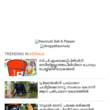
Copy Link
TRENDING IN
KERALA
സി.പി.എം ബക്കറ്റ് പിരിവിന്:
രസീത് ഇല്ലാത്ത പിരിവിനെ ചോദ്യം
ചെയ്ത് കീഴ്ഘടകങ്ങൾ
'പ്രിയദർശിനി' പാപ്പാനെ
ചവിട്ടിക്കൊന്നു; സംഭവം കോന്നി
ആന പരിപാലന കേന്ദ്രത്തിൽ
'സൂപ്പർ ബസ്, പക്ഷേ ഒരിക്കൽ