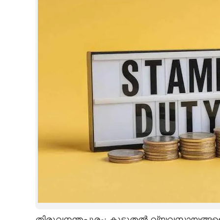
CINEMA
OPINION
PHOTOS
LIFESTYLE
SPIRITUAL
INFO+
ART
ASTRO
തിരുവനന്തപുരം: കൂടുതൽ വ്യവസായങ്ങളെ 