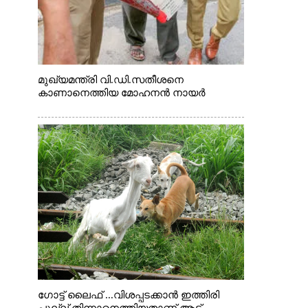
മുഖ്യമന്ത്രി വി.ഡി.സതീശനെ
കാണാനെത്തിയ മോഹനൻ നായർ
ഗോട്ട് ലൈഫ് ...വിശപ്പടക്കാൻ ഇത്തിരി