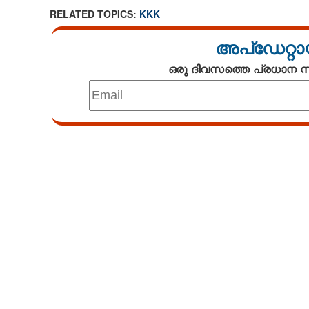
RELATED TOPICS:
KKK
അപ്ഡേറ്റാ
ഒരു ദിവസത്തെ പ്രധാന
Loaded
:
2.99%
/
Unmute