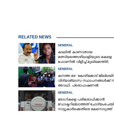
RELATED NEWS
GENERAL
കടലിൽ കാണാതായ
മത്സ്യത്തൊഴിലാളിയുടെ മകളെ
ഫോണിൽ വിളിച്ച് മുഖ്യമന്ത്രി;
തിരച്ചിൽ ശക്തമാക്കുമെന്ന് ഉറപ്പ്
GENERAL
നൽകി
കനത്ത മഴ: കോഴിക്കോട് ജില്ലയ
വിദ്യാഭ്യാസ സ്ഥാപനങ്ങൾക്ക് 
അവധി,​ പ്രൊഫഷണൽ
കോളേജുകൾക്ക് ബാധകമല്ല
GENERAL
രോഗികളെ പരിശോധിക്കാൻ
ഡോക്ടറില്ലാത്തത് ചോദ്യംചെയ്
നാട്ടുകാർക്കെതിരെ കേസെടുത്ത്
പൊലീസ്