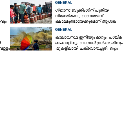
GENERAL
ഗ്യാസ് ബുക്കിംഗിന് പുതിയ
നിയന്ത്രണം, ഓണത്തിന്
Copy Link
ടവും
ക്ഷാമമുണ്ടായേക്കുമെന്ന് ആശങ്ക
ിക്ക്
GENERAL
ഗണനയിൽ
കാലാവസ്ഥ ഇനിയും മാറും; പശ്ചിമ
ൻ
ബംഗാളിനും ബംഗാൾ ഉൾക്കടലിനും
െള്ളം
മുകളിലായി ചക്രവാതച്ചുഴി, ഒപ്പം
കള്ളക്കടൽ പ്രതിഭാസം