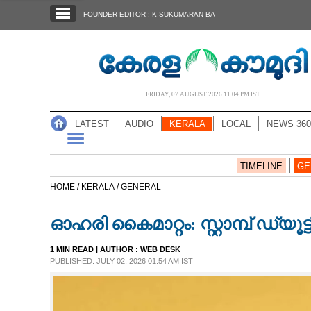
SECTIONS
FOUNDER EDITOR : K SUKUMARAN BA
HOME
LATEST
AUDIO
FRIDAY, 07 AUGUST 2026 11.04 PM IST
NOTIFIED NEWS
LATEST
AUDIO
KERALA
LOCAL
NEWS 360
POLL
KERALA
TIMELINE
GE
HOME /
KERALA /
GENERAL
LOCAL
ഓഹരി കൈമാറ്റം: സ്റ്റാമ്പ് ഡ്യ
NEWS 360
1 MIN READ
| AUTHOR :
WEB DESK
PUBLISHED: JULY 02, 2026 01:54 AM IST
CASE DIARY