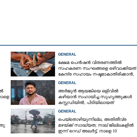
GENERAL
ക്ഷേമ പെൻഷൻ വിതരണത്തിൽ
സഹകരണ സംഘങ്ങളെ ഒഴിവാക്കിയത്
കേന്ദ്ര സഹായം നഷ്ടമാകാതിരിക്കാൻ;
വിശദീകരണവുമായി സർക്കാ‌ർ
GENERAL
ിൽ
അർജുൻ ആയങ്കിയെ ഒളിവിൽ
നാളെ
കഴിയാൻ സഹായിച്ച സുഹൃത്തുക്കൾ
കസ്റ്റഡിയിൽ; പിടിയിലായത്
കൊച്ചിയിലെ ഫ്ലാറ്റിൽനിന്ന്
GENERAL
Share this link
പെയ്തൊഴിയുന്നില്ല, അതിതീവ്ര
തു:
മഴയ്ക്ക് സാദ്ധ്യത;​ നാല് ജില്ലകളിൽ
ഇന്ന് റെഡ് അലർട്ട്,​ നാളെ 10
ജില്ലകളിൽ മഞ്ഞ അലർട്ട്