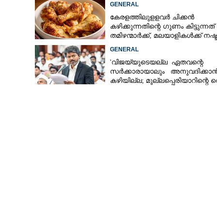
GENERAL
കേരളത്തിലുളളവർ ചിക്കൻ
കഴിക്കുന്നതിന്റെ ഗുണം കിട്ടുന്നത്
തമിഴന്മാർക്ക്, മലയാളികൾക്ക് നഷ്
ഓഹരി കൈമാറ്റം: സ്റ്റാമ്പ് ഡ്യൂട്ട
കടവും മാത്രം
GENERAL
പരിധി പരി
'വിജയ്‌യുടെയല്ല ഏതവന്റെ
സർക്കാരായാലും അനുവദിക്കാ
കഴിയില്ല; മുല്ലപ്പെരിയാറിന്റെ വ
കൂട്ടുന്നത് മനസിൽ വച്ചാൽമതി'