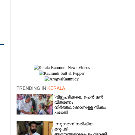
TRENDING IN
KERALA
'വീട്ടുപടിക്കലെ പെൻഷൻ
×
വിതരണം
നിർത്തലാക്കാനുള്ള നീക്കം
പദ്ധതി
അവസാനിപ്പിക്കാനുള്ള
യുഡിഎഫ് അജണ്ടയുടെ
സുഗതന് നൽകിയ
ആദ്യപടി'
മറുപടി
ആഭ്യന്തരവകുപ്പും റദ്ദാക്കി