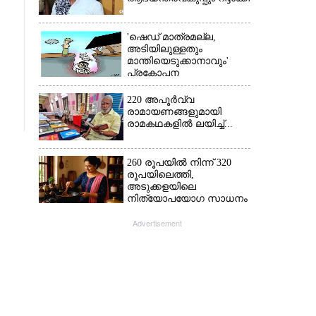
'ഷെഡ് മാത്രമല്ല,
അടിയിലുള്ളതും
മാന്തിയെടുക്കാനാവും'
പ്രകോപന
പ്രസംഗവുമായി കെ.കെ.
രാഗേഷ്
220 അപൂർവ്വ
രാമായണങ്ങളുമായി
രാമകഥകളിൽ ലയിച്ച്...
260 രൂപയിൽ നിന്ന് 320
രൂപയിലെത്തി,
അടുക്കളയിലെ
നിത്യോപയോഗ സാധനം
വാങ്ങിയാൽ കൈപൊള്ളും
Advertisement