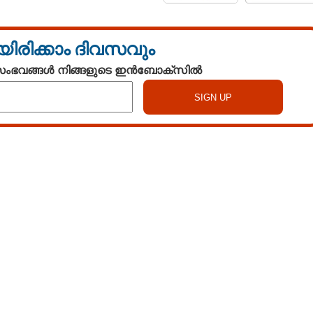
യിരിക്കാം ദിവസവും
 സംഭവങ്ങൾ നിങ്ങളുടെ ഇൻബോക്സിൽ
Watch More