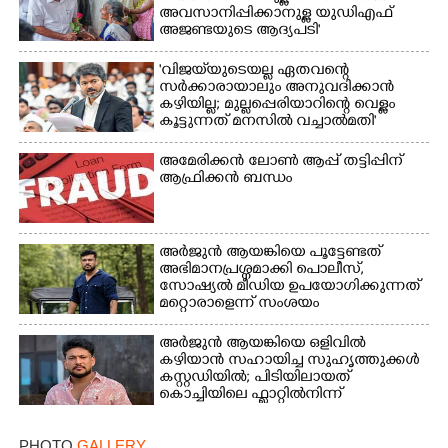
അവസാനിപ്പിക്കാനുള്ള യുഡിഎഫ്
അജണ്ടയുടെ ആദ്യപടി'
'വിജയ്‌യുടെയല്ല ഏതവന്റെ
സർക്കാരായാലും അനുവദിക്കാൻ
കഴിയില്ല; മുല്ലപ്പെരിയാറിന്റെ വെള്ളം
കൂട്ടുന്നത് മനസിൽ വച്ചാൽമതി'
അമേരിക്കൻ ലോൺ ആപ്പ് തട്ടിപ്പിന്
ആഫ്രിക്കൻ ബന്ധം
അർജുൻ ആയങ്കിയെ പൂട്ടേണ്ടത്
അഭിമാനപ്രശ്നമാക്കി പൊലീസ്,
സാേഷ്യൽ മീഡിയ ഉപയോഗിക്കുന്നത്
മറ്റൊരാളെന്ന് സംശയം
അർജുൻ ആയങ്കിയെ ഒളിവിൽ
കഴിയാൻ സഹായിച്ച സുഹൃത്തുക്കൾ
കസ്റ്റഡിയിൽ; പിടിയിലായത്
കൊച്ചിയിലെ ഫ്ലാറ്റിൽനിന്ന്
PHOTO
GALLERY