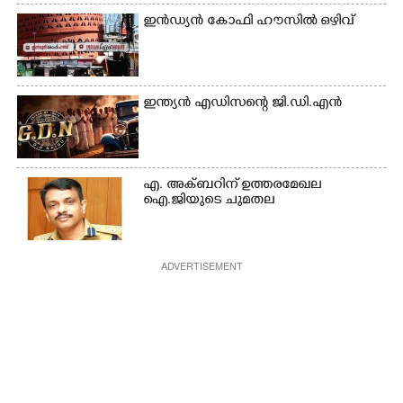
ഇൻഡ്യൻ കോഫി ഹൗസിൽ ഒഴിവ്
ഇന്ത്യൻ എഡിസന്റെ ജി.ഡി.എൻ
എ. അക്ബറിന് ഉത്തരമേഖല
ഐ.ജിയുടെ ചുമതല
ADVERTISEMENT