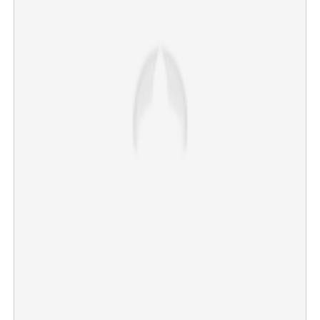
×
Share this link
Copy Link