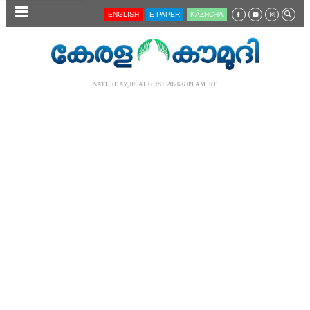
SECTIONS
ENGLISH
E-PAPER
KĀZHCHA
HOME
LATEST
SATURDAY, 08 AUGUST 2026 6.09 AM IST
AUDIO
NOTIFIED NEWS
POLL
KERALA
LOCAL
NEWS 360
CASE DIARY