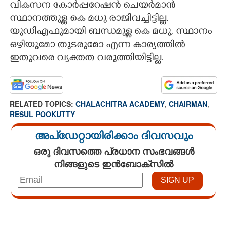
വികസന കോർപ്പറേഷൻ ചെയർമാൻ
സ്ഥാനത്തുള്ള കെ മധു രാജിവച്ചിട്ടില്ല.
യുഡിഎഫുമായി ബന്ധമുള്ള കെ മധു, സ്ഥാനം
ഒഴിയുമോ തുടരുമോ എന്ന കാര്യത്തിൽ
ഇതുവരെ വ്യക്തത വരുത്തിയിട്ടില്ല.
RELATED TOPICS:
CHALACHITRA ACADEMY
,
CHAIRMAN
,
RESUL POOKUTTY
അപ്ഡേറ്റായിരിക്കാം ദിവസവും
ഒരു ദിവസത്തെ പ്രധാന സംഭവങ്ങൾ
നിങ്ങളുടെ ഇൻബോക്സിൽ
Loaded
:
3.34%
/
Mute