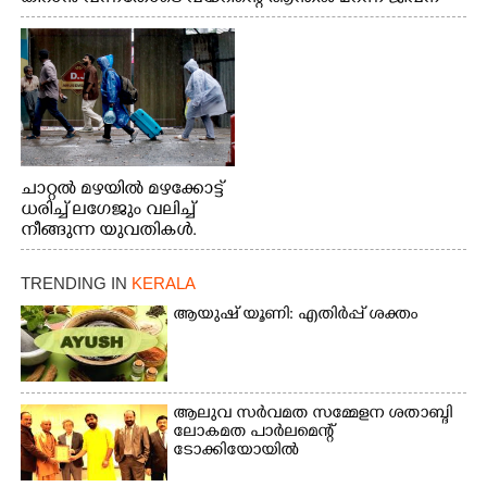
വേണ്ടിയായി ഓട്ടം. എറണാകുളം വാത്തുരുത്തിയിൽ
നിന്നുള്ള കാഴ്ച
ചാറ്റൽ മഴയിൽ മഴക്കോട്ട്
ധരിച്ച് ലഗേജും വലിച്ച്
നീങ്ങുന്ന യുവതികൾ.
എറണാകുളം മേനകയിൽ
നിന്നുള്ള കാഴ്ച
TRENDING IN
KERALA
ആയുഷ് യൂണി: എതിർപ്പ് ശക്തം
ആലുവ സർവമത സമ്മേളന ശതാബ്ദി
ലോകമത പാർലമെന്റ്
ടോക്കിയോയിൽ