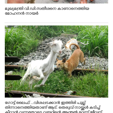
മുഖ്യമന്ത്രി വി.ഡി.സതീശനെ കാണാനെത്തിയ
മോഹനൻ നായർ
ഗോട്ട് ലൈഫ് ...വിശപ്പടക്കാൻ ഇത്തിരി പുല്ല്
തിന്നാനെത്തിയതാണ് ആട്. തെരുവ് നായ്ക്കൾ കടിച്ച്
കീറാൻ വന്നതോടെ വയറിന്റെ ആന്തൽ മറന്ന് ജീവന്