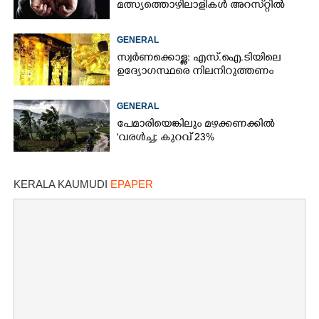
മത്സ്യത്തൊഴിലാളികൾ അറസ്‌റ്റിൽ
GENERAL
സ്വർണക്കൊള്ള: എസ്.ഐ.ടിയിലെ
ഉദ്യോഗസ്ഥരെ നിലനിറുത്തണം
GENERAL
പേമാരിയെങ്കിലും മഴക്കണക്കിൽ
'വരൾച്ച; കുറവ് 23%
KERALA KAUMUDI
EPAPER