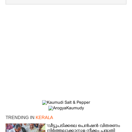
TRENDING IN
KERALA
'വീട്ടുപടിക്കലെ പെൻഷൻ വിതരണം
നിർത്തലാക്കാനുള്ള നീക്കം പദ്ധതി