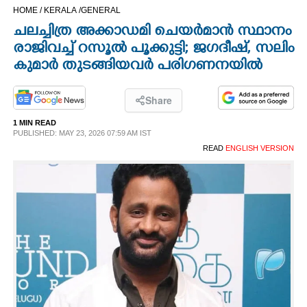
HOME /
KERALA /
GENERAL
CINEMA
ചലച്ചിത്ര അക്കാഡമി ചെയർമാൻ സ്ഥാനം
രാജിവച്ച് റസൂൽ പൂക്കുട്ടി; ജഗദീഷ്, സലിം
OPINION
കുമാർ തുടങ്ങിയവർ പരിഗണനയിൽ
PHOTOS
Share
1 MIN READ
LIFESTYLE
PUBLISHED: MAY 23, 2026 07:59 AM IST
READ
ENGLISH VERSION
SPIRITUAL
INFO+
ART
ASTRO