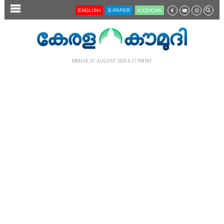
SECTIONS
ENGLISH
E-PAPER
KĀZHCHA
HOME
LATEST
FRIDAY, 07 AUGUST 2026 6.17 PM IST
AUDIO
NOTIFIED NEWS
POLL
KERALA
LOCAL
NEWS 360
CASE DIARY