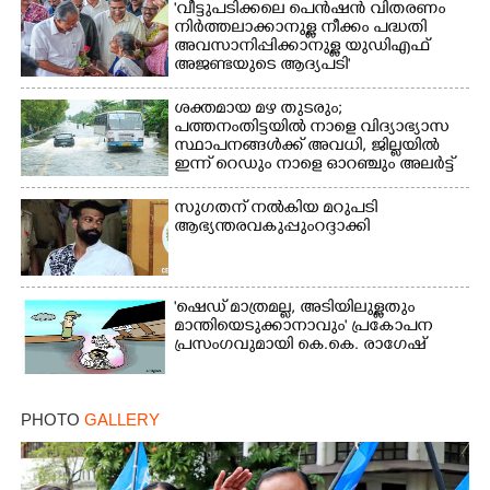
'വീട്ടുപടിക്കലെ പെൻഷൻ വിതരണം
നിർത്തലാക്കാനുള്ള നീക്കം പദ്ധതി
അവസാനിപ്പിക്കാനുള്ള യുഡിഎഫ്
അജണ്ടയുടെ ആദ്യപടി'
ശക്തമായ മഴ തുടരും;
പത്തനംതിട്ടയിൽ നാളെ വിദ്യാഭ്യാസ
സ്ഥാപനങ്ങൾക്ക് അവധി,​ ജില്ലയിൽ
ഇന്ന് റെ‌ഡും നാളെ ഓറഞ്ചും അലർട്ട്
സുഗതന് നൽകിയ മറുപടി
ആഭ്യന്തരവകുപ്പും റദ്ദാക്കി
'ഷെഡ് മാത്രമല്ല, അടിയിലുള്ളതും
മാന്തിയെടുക്കാനാവും' പ്രകോപന
പ്രസംഗവുമായി കെ.കെ. രാഗേഷ്
PHOTO
GALLERY