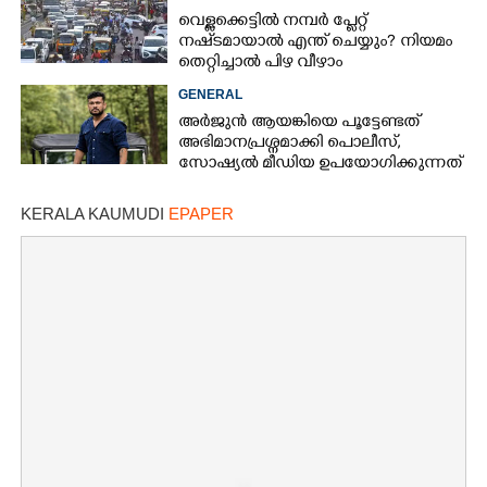
വെള്ളക്കെട്ടിൽ നമ്പർ പ്ലേറ്റ്
നഷ്‌ടമായാൽ എന്ത് ചെയ്യും? നിയമം
തെറ്റിച്ചാൽ പിഴ വീഴാം
GENERAL
അർജുൻ ആയങ്കിയെ പൂട്ടേണ്ടത്
അഭിമാനപ്രശ്നമാക്കി പൊലീസ്,
സാേഷ്യൽ മീഡിയ ഉപയോഗിക്കുന്നത്
മറ്റൊരാളെന്ന് സംശയം
KERALA KAUMUDI
EPAPER