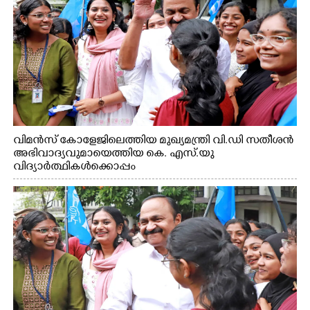
വിമൻസ് കോളേജിലെത്തിയ മുഖ്യമന്ത്രി വി.ഡി സതീശൻ
അഭിവാദ്യവുമായെത്തിയ കെ. എസ്.യു
വിദ്യാർത്ഥികൾക്കൊപ്പം