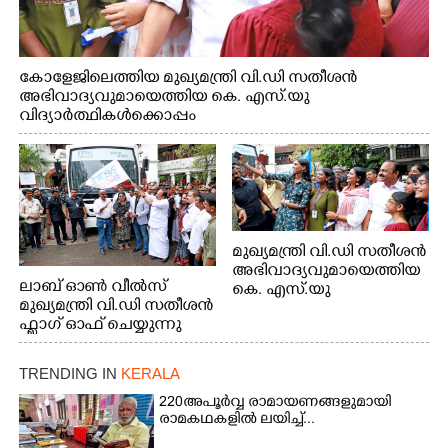
കോളേജിലെത്തിയ മുഖ്യമന്ത്രി വി.ഡി സതീശൻ
അഭിവാദ്യവുമായെത്തിയ കെ. എസ്.യു
വിദ്യാർത്ഥികൾക്കൊപ്പം
മുഖ്യമന്ത്രി വി.ഡി സതീശൻ
അഭിവാദ്യവുമായെത്തിയ
ലാബ് ഓൺ വീൽസ്
കെ. എസ്.യു
മുഖ്യമന്ത്രി വി.ഡി സതീശൻ
വിദ്യാർത്ഥികൾക്കൊപ്പം
ഫ്ലാഗ് ഓഫ് ചെയ്യുന്നു
സെൽഫി എടുത്തപ്പോൾ
TRENDING IN
KERALA
220 അപൂർവ്വ രാമായണങ്ങളുമായി
രാമകഥകളിൽ ലയിച്ച്...