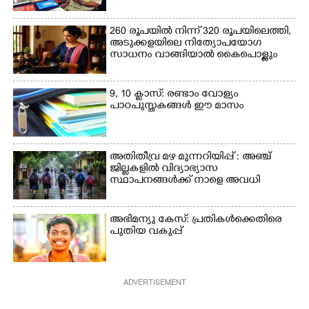
260 രൂപയിൽ നിന്ന് 320 രൂപയിലെത്തി,
അടുക്കളയിലെ നിത്യോപയോഗ
സാധനം വാങ്ങിയാൽ കൈപൊള്ളും
9, 10 ക്ലാസ്: രണ്ടാം വോള്യം
പാഠപുസ്തകങ്ങൾ ഈ മാസം
അതിതീവ്ര മഴ മുന്നറിയിപ്പ് : അഞ്ച്
ജില്ലകളിൽ വിദ്യാഭ്യാസ
സ്ഥാപനങ്ങൾക്ക് നാളെ അവധി
അഭിമന്യു കേസ്: പ്രതികൾക്കെതിരെ
പുതിയ വകുപ്പ്
ADVERTISEMENT