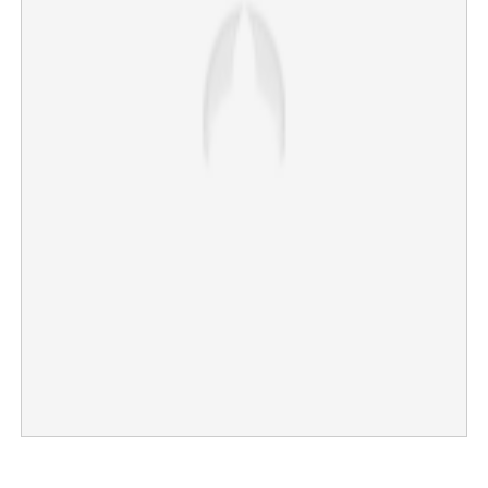
×
Share this link
Copy Link