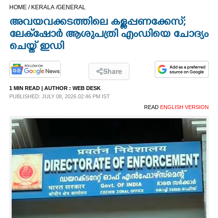
HOME /
KERALA /
GENERAL
CINEMA
അവയവക്കടത്തിലെ കള്ളപ്പണക്കേസ്;
ലേക്‌ഷോർ ആശുപത്രി എംഡിയെ ചോദ്യം
OPINION
ചെയ്ത് ഇഡി
PHOTOS
Share
1 MIN READ
| AUTHOR :
WEB DESK
LIFESTYLE
PUBLISHED: JULY 08, 2026 02:46 PM IST
READ
ENGLISH VERSION
SPIRITUAL
INFO+
ART
ASTRO