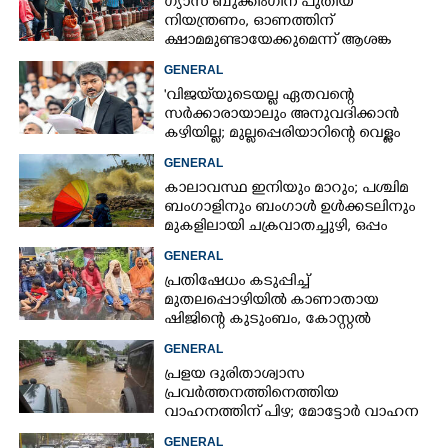
ഗ്യാസ് ബുക്കിംഗിന് പുതിയ
നിയന്ത്രണം, ഓണത്തിന്
ക്ഷാമമുണ്ടായേക്കുമെന്ന് ആശങ്ക
GENERAL
'വിജയ്‌യുടെയല്ല ഏതവന്റെ
സർക്കാരായാലും അനുവദിക്കാൻ
കഴിയില്ല; മുല്ലപ്പെരിയാറിന്റെ വെള്ളം
കൂട്ടുന്നത് മനസിൽ വച്ചാൽമതി'
GENERAL
കാലാവസ്ഥ ഇനിയും മാറും; പശ്ചിമ
ബംഗാളിനും ബംഗാൾ ഉൾക്കടലിനും
മുകളിലായി ചക്രവാതച്ചുഴി, ഒപ്പം
കള്ളക്കടൽ പ്രതിഭാസം
GENERAL
പ്രതിഷേധം കടുപ്പിച്ച്
മുതലപ്പൊഴിയിൽ കാണാതായ
ഷിജിന്റെ കുടുംബം, കോസ്റ്റൽ
പൊലീസ് സ്റ്റേഷനുമുന്നിൽ
GENERAL
കുത്തിയിരിക്കുന്നു
പ്രളയ ദുരിതാശ്വാസ
പ്രവർത്തനത്തിനെത്തിയ
വാഹനത്തിന് പിഴ; മോട്ടോർ വാഹന
വകുപ്പ് ഉദ്യോഗസ്ഥന് സസ്പെൻഷൻ
GENERAL