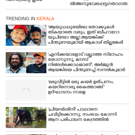
ൽ അനുഭവപ്പെട്ട ഗതാഗത
അത്‌ലറ്റിക്
ക്കുരുക്ക്
ചാമ്പ്യൻഷിപ്പിൽ അണ്ടർ
20 ആൺകുട്ടികളുടെ 200
TRENDING IN
KERALA
മീറ്റർ ഓട്ടം ഫൈനൽ
'ആയുധപ്പുരയിലെ തോക്കുകൾ
മത്സരത്തിനിടെ സിന്തറ്റിക്
തികയാതെ വരും, ഇത് ബീഹാറോ
ട്രാക്കിന് കുറുകെ ഓടുന്ന
യുപിയോ അല്ല';ആയങ്കിക്ക്
നായകൾ.
പിന്തുണയുമായി ആകാശ് തില്ലങ്കേരി
'എനിക്കയാളോട് വല്ലാത്ത സ്‌നേഹം
തോന്നുന്നു, മനസ്
നിങ്ങൾക്കൊപ്പമാണ്'; അർജുൻ
ആയങ്കിയെ പിന്തുണച്ച് സനൽകുമാർ
'ഒരുവീട്ടിൽ ഒരു കയർ ഉത്പന്നം,
കയറിനൊരു കൈത്താങ്ങ് '
ഉദ്ഘാടനം നാളെ
'പ്രിയദർശിനി' പാപ്പാനെ
ചവിട്ടിക്കൊന്നു; സംഭവം കോന്നി
ആന പരിപാലന കേന്ദ്രത്തിൽ