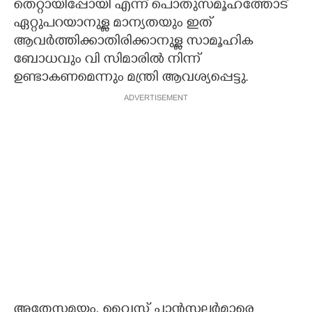
തെറ്റായിപ്പോയി എന്ന് പൊതുസമൂഹത്തോട്
ഏറ്റുപറയാനുള്ള മാന്യതയും ഇത്
ആവര്‍ത്തിക്കാതിരിക്കാനുള്ള സാമൂഹിക
ബോധവും വി സിമാരില്‍ നിന്ന്
ഉണ്ടാകണമെന്നും മന്ത്രി ആവശ്യപ്പെട്ടു.
ADVERTISEMENT
അതേസമയം, വൈസ് ചാന്‍സലര്‍മാരെ