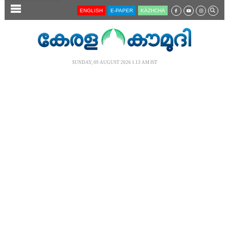
SECTIONS
ENGLISH
E-PAPER
KĀZHCHA
HOME
LATEST
SUNDAY, 09 AUGUST 2026 1.13 AM IST
AUDIO
NOTIFIED NEWS
POLL
KERALA
LOCAL
NEWS 360
CASE DIARY