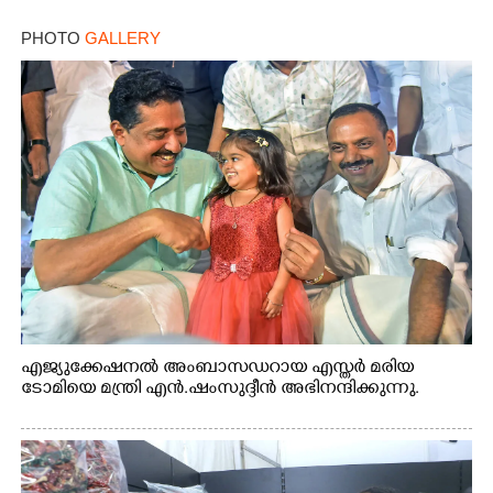
PHOTO
GALLERY
എജ്യുക്കേഷനൽ അംബാസഡറായ എസ്തർ മരിയ
ടോമിയെ മന്ത്രി എൻ.ഷംസുദ്ദീൻ അഭിനന്ദിക്കുന്നു.