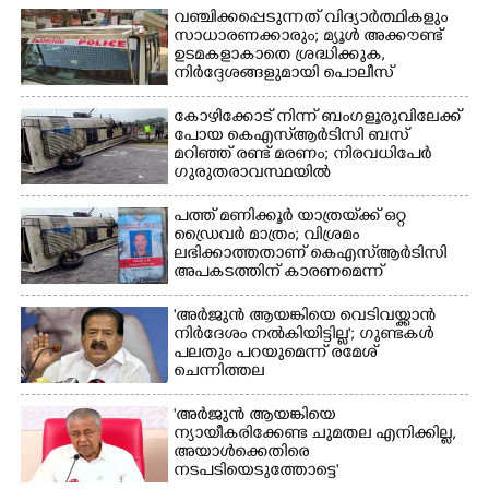
വഞ്ചിക്കപ്പെടുന്നത് വിദ്യാർത്ഥികളും
സാധാരണക്കാരും; മ്യൂൾ അക്കൗണ്ട്
ഉടമകളാകാതെ ശ്രദ്ധിക്കുക,
നിർദ്ദേശങ്ങളുമായി പൊലീസ്
കോഴിക്കോട് നിന്ന് ബംഗളൂരുവിലേക്ക്
പോയ കെഎസ്‌ആർടിസി ബസ്
മറിഞ്ഞ് രണ്ട് മരണം; നിരവധിപേർ
ഗുരുതരാവസ്ഥയിൽ
പത്ത് മണിക്കൂർ യാത്രയ്‌ക്ക് ഒറ്റ
ഡ്രൈവർ മാത്രം; വിശ്രമം
ലഭിക്കാത്തതാണ് കെഎസ്‌ആർടിസി
അപകടത്തിന് കാരണമെന്ന്
വിമർശനം
'അർജുൻ ആയങ്കിയെ വെടിവയ്ക്കാൻ
നിർദേശം നൽകിയിട്ടില്ല'; ഗുണ്ടകൾ
പലതും പറയുമെന്ന് രമേശ്
ചെന്നിത്തല
'അർജുൻ ആയങ്കിയെ
ന്യായീകരിക്കേണ്ട ചുമതല എനിക്കില്ല,
അയാൾക്കെതിരെ
നടപടിയെടുത്തോട്ടെ'