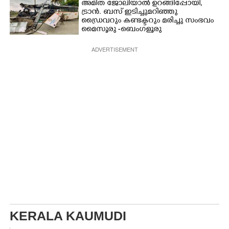
അമിത ജോലിയാൽ ഉറങ്ങിപ്പോയി,
ട്രാൻ. ബസ് ഇടിച്ചുമറിഞ്ഞു
ഡ്രൈവറും കണ്ടക്ടറും മരിച്ചു സംഭവം
മൈസൂരു -ബെംഗളൂരു
ദേശീയപാതയിൽ 20 പേർക്ക് പരിക്ക്,
നാലു പേരുടെ നില ഗുരുതരം
ADVERTISEMENT
KERALA KAUMUDI