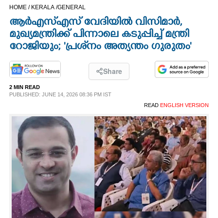
HOME /
KERALA /
GENERAL
CINEMA
ആര്‍എസ്എസ് വേദിയില്‍ വിസിമാര്‍,
മുഖ്യമന്ത്രിക്ക് പിന്നാലെ കടുപ്പിച്ച് മന്ത്രി
OPINION
റോജിയും; 'പ്രശ്‌നം അത്യന്തം ഗുരുതം'
PHOTOS
Share
2 MIN READ
LIFESTYLE
PUBLISHED: JUNE 14, 2026 08:36 PM IST
READ
ENGLISH VERSION
SPIRITUAL
INFO+
ART
ASTRO