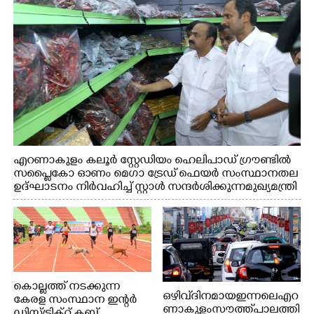
എറണാകുളം കലൂർ സ്റ്റേഡിയം ഹെലിപാഡ് ഗ്രൗണ്ടിൽ
സപ്ളൈകോ ഓണം മെഗാ ട്രേഡ് ഫെയർ സംസ്ഥാനതല
ഉദ്ഘാടനം നിർവഹിച്ച് സ്റ്റാൾ സന്ദർശിക്കുന്ന മുഖ്യമന്ത്രി
വി.ഡി. സതീശൻ. മന്ത്രി അനൂപ് ജേക്കബ് സമീപം
കൊല്ലത്ത് നടക്കുന്ന
ഒഴിവ് ദിനമായ ഇന്നലെ എറ
കേരള സംസ്ഥാന ഇന്റർ
ണാകുളം സൗത്ത് പാലത്തി
ഡിസ്ട്രിക്റ്റ് ക്ലബ്