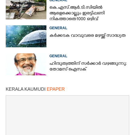
കെ.എസ്.ആർ.ടി.സിയിൽ
ആളെക്കൊല്ലും ഇരട്ടിപ്പണി
നികത്താതെ 1000 ഒഴിവ്
GENERAL
കർക്കടക വാവുവരെ മഴയ്ക്ക് സാദ്ധ്യത
GENERAL
ഹിന്ദുത്വത്തിന് സർക്കാർ വഴങ്ങുന്നു:
തോമസ് ഐസക്
KERALA KAUMUDI
EPAPER
×
Share this link
Copy Link