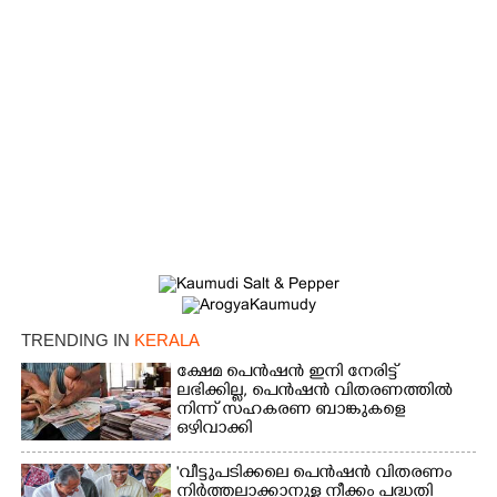
×
Share this link
Copy Link
TRENDING IN
KERALA
ക്ഷേമ പെൻഷൻ ഇനി നേരിട്ട്
ലഭിക്കില്ല,​ പെൻഷൻ വിതരണത്തിൽ
നിന്ന് സഹകരണ ബാങ്കുകളെ
ഒഴിവാക്കി
'വീട്ടുപടിക്കലെ പെൻഷൻ വിതരണം
നിർത്തലാക്കാനുള്ള നീക്കം പദ്ധതി