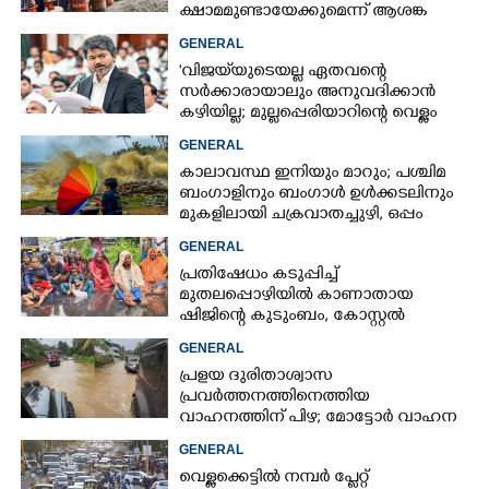
ക്ഷാമമുണ്ടായേക്കുമെന്ന് ആശങ്ക
GENERAL
'വിജയ്‌യുടെയല്ല ഏതവന്റെ
സർക്കാരായാലും അനുവദിക്കാൻ
കഴിയില്ല; മുല്ലപ്പെരിയാറിന്റെ വെള്ളം
കൂട്ടുന്നത് മനസിൽ വച്ചാൽമതി'
GENERAL
കാലാവസ്ഥ ഇനിയും മാറും; പശ്ചിമ
ബംഗാളിനും ബംഗാൾ ഉൾക്കടലിനും
മുകളിലായി ചക്രവാതച്ചുഴി, ഒപ്പം
കള്ളക്കടൽ പ്രതിഭാസം
GENERAL
പ്രതിഷേധം കടുപ്പിച്ച്
മുതലപ്പൊഴിയിൽ കാണാതായ
ഷിജിന്റെ കുടുംബം, കോസ്റ്റൽ
പൊലീസ് സ്റ്റേഷനുമുന്നിൽ
GENERAL
കുത്തിയിരിക്കുന്നു
പ്രളയ ദുരിതാശ്വാസ
പ്രവർത്തനത്തിനെത്തിയ
വാഹനത്തിന് പിഴ; മോട്ടോർ വാഹന
വകുപ്പ് ഉദ്യോഗസ്ഥന് സസ്പെൻഷൻ
GENERAL
വെള്ളക്കെട്ടിൽ നമ്പർ പ്ലേറ്റ്