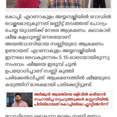
CARTOONS
കൊച്ചി: എറണാകുളം അയ്യമ്പള്ളിയിൽ റോഡിൽ
വെള്ളമൊഴുകുന്നത് മണ്ണിട്ട് തടഞ്ഞത് ചോദ്യം
LITERATURE
ചെയ്ത യുവതിക്ക് നേരെ ആക്രമണം. കലാകാരി
ഷീജ കളപ്പുരയ്ക്ക് നേരെയാണ്
ZOOM
അയൽവാസിയായ സണ്ണിയുടെ ആക്രമണം
ഉണ്ടായത്. എറണാകുളം അയ്യമ്പള്ളിയിൽ
CONTACT US
ഇന്നലെ വൈകുന്നേരം 5.15-ഓടെയായിരുന്നു
സംഭവം. ഷീജയെ ഇരുമ്പ് ചൂൽ
ഉപയോഗിച്ചാണ് സണ്ണി കുത്തി
പരിക്കേൽപ്പിച്ചത്. ആക്രമണത്തിൽ ഷീജയുടെ
കഴുത്തിന് മാരകമായി പരിക്കേറ്റിട്ടുണ്ട്.
അർജുൻ ആയങ്കിയെ ഒളിവിൽ കഴിയാൻ
സഹായിച്ച സുഹൃത്തുക്കൾ കസ്റ്റഡിയിൽ;
പിടിയിലായത് കൊച്ചിയിലെ ഫ്ലാറ്റിൽനിന്ന്
റോ‌ഡിലൂടെ ഒഴുകുന്ന വെള്ളം സണ്ണി മണ്ണും