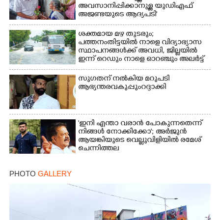
അവസാനിപ്പിക്കാനുള്ള യുഡിഎഫ്
അജണ്ടയുടെ ആദ്യപടി'
ശക്തമായ മഴ തുടരും;
പത്തനംതിട്ടയിൽ നാളെ വിദ്യാഭ്യാസ
സ്ഥാപനങ്ങൾക്ക് അവധി,​ ജില്ലയിൽ
ഇന്ന് റെ‌ഡും നാളെ ഓറഞ്ചും അലർട്ട്
സുഗതന് നൽകിയ മറുപടി
ആഭ്യന്തരവകുപ്പും റദ്ദാക്കി
'ഇനി എന്താ വരാൻ പോകുന്നതെന്ന്
നിങ്ങൾ നോക്കിക്കോ'; അർജുൻ
ആയങ്കിയുടെ വെല്ലുവിളിയിൽ രമേശ്
ചെന്നിത്തല
PHOTO
GALLERY