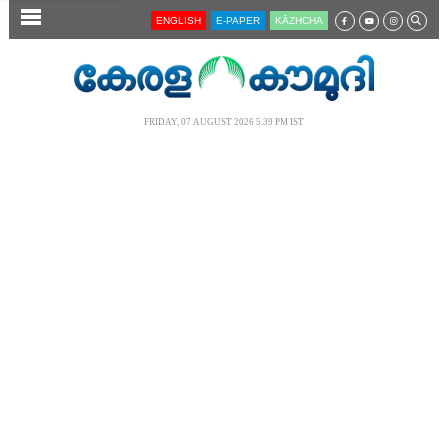
SECTIONS
ENGLISH
E-PAPER
KĀZHCHA
HOME
LATEST
FRIDAY, 07 AUGUST 2026 5.39 PM IST
AUDIO
NOTIFIED NEWS
POLL
KERALA
LOCAL
NEWS 360
CASE DIARY