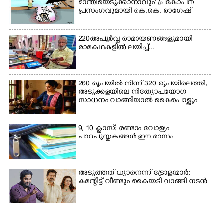
മാന്തിയെടുക്കാനാവും' പ്രകോപന
പ്രശസ്ത കഥക് നർത്തകി എം
പ്രസംഗവുമായി കെ.കെ. രാഗേഷ്
.
അക്ഷത അവതരിപ്പിച്ച ലയ
നമൻ കഥകിൽ നിന്ന്
220 അപൂർവ്വ രാമായണങ്ങളുമായി
രാമകഥകളിൽ ലയിച്ച്...
260 രൂപയിൽ നിന്ന് 320 രൂപയിലെത്തി,
അടുക്കളയിലെ നിത്യോപയോഗ
സാധനം വാങ്ങിയാൽ കൈപൊള്ളും
9, 10 ക്ലാസ്: രണ്ടാം വോള്യം
പാഠപുസ്തകങ്ങൾ ഈ മാസം
അടുത്തത് ധ്യാനെന്ന് ട്രോളന്മാർ;
കമന്റിട്ട് വീണ്ടും കൈയടി വാങ്ങി നടൻ