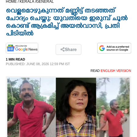
HOME /
KERALA /
GENERAL
CINEMA
വെള്ളമൊഴുകുന്നത് മണ്ണിട്ട് തടഞ്ഞത്
ചോദ്യം ചെയ്തു: യുവതിയെ ഇരുമ്പ് ചൂൽ
OPINION
കൊണ്ട് ആക്രമിച്ച് അയൽവാസി,​ പ്രതി
പിടിയിൽ
PHOTOS
Share
LIFESTYLE
1 MIN READ
PUBLISHED: JUNE 08, 2026 12:59 PM IST
READ
ENGLISH VERSION
SPIRITUAL
INFO+
ART
ASTRO