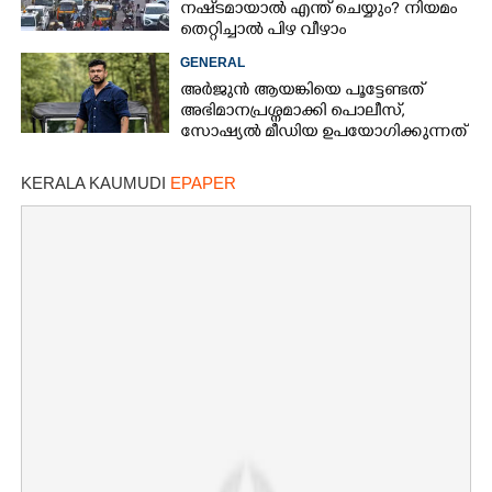
നഷ്‌ടമായാൽ എന്ത് ചെയ്യും? നിയമം
തെറ്റിച്ചാൽ പിഴ വീഴാം
GENERAL
അർജുൻ ആയങ്കിയെ പൂട്ടേണ്ടത്
അഭിമാനപ്രശ്നമാക്കി പൊലീസ്,
സാേഷ്യൽ മീഡിയ ഉപയോഗിക്കുന്നത്
മറ്റൊരാളെന്ന് സംശയം
KERALA KAUMUDI
EPAPER