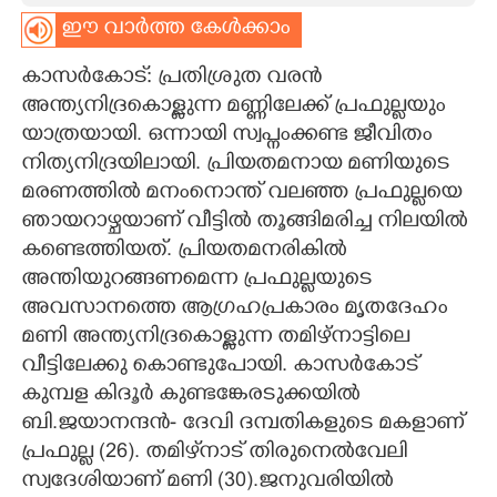
ഈ വാർത്ത കേൾക്കാം
CARTOONS
കാസർകോട്: പ്രതിശ്രുത വരൻ
LITERATURE
അന്ത്യനിദ്രകൊള്ളുന്ന മണ്ണിലേക്ക് പ്രഫുല്ലയും
യാത്രയായി. ഒന്നായി സ്വപ്നംക്കണ്ട ജീവിതം
നിത്യനിദ്ര‌യിലായി. പ്രിയതമനായ മണിയുടെ
ZOOM
മരണത്തിൽ മനംനൊന്ത് വലഞ്ഞ പ്രഫുല്ലയെ
ഞായറാഴ്ചയാണ് വീട്ടിൽ തൂങ്ങിമരിച്ച നിലയിൽ
CONTACT US
കണ്ടെത്തിയത്. പ്രിയതമനരികിൽ
അന്തിയുറങ്ങണമെന്ന പ്രഫുല്ലയുടെ
അവസാനത്തെ ആഗ്രഹപ്രകാരം മൃതദേഹം
മണി അന്ത്യനിദ്രകൊള്ളുന്ന തമിഴ്നാട്ടിലെ
വീട്ടിലേക്കു കൊണ്ടുപോയി. കാസർകോട്
കുമ്പള കിദൂർ കുണ്ടങ്കേരടുക്കയിൽ
ബി.ജയാനന്ദൻ- ദേവി ദമ്പതികളുടെ മകളാണ്
പ്രഫുല്ല (26). തമിഴ്‌നാട് തിരുനെൽവേലി
സ്വദേശിയാണ് മണി (30).ജനുവരിയിൽ