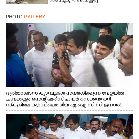
മൈസൂരു -ബെംഗളൂരു
ദേശീയപാതയിൽ 20 പേർക്ക് പരിക്ക്,
നാലു പേരുടെ നില ഗുരുതരം
PHOTO
GALLERY
ദുരിതാശ്വാസ ക്യാമ്പുകൾ സന്ദർശിക്കുന്ന വേളയിൽ
ചമ്പക്കുളം സെന്റ് മേരീസ് ഹയർ സെക്കൻഡറി
സ്കൂളിലെ ക്യാമ്പിലെത്തിയ എ.ഐ.സി.സി ജനറൽ
സെക്രട്ടറി കെ.സി വേണുഗോപാൽ എം.പി കുരുന്നിനെ
എടുത്ത് ലാളിച്ചപ്പോൾ. സഹകരണ-എക്സൈസ്
വകുപ്പ് മന്ത്രി എം. ലിജു, കൃഷിവകുപ്പ് മന്ത്രി ടി. സിദ്ദിഖ്,
റെജി ചെറിയാൻ എം. എൽ. എ എന്നിവർ സമീപം