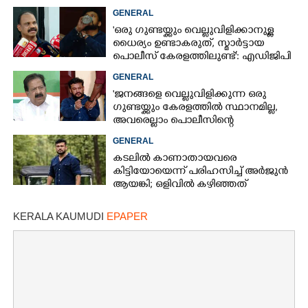
പൊട്ടിവീണാൽപോലും മന്ത്രിയെ
GENERAL
വിളിക്കുന്ന കാലമാണിത്'
'ഒരു ഗുണ്ടയ്ക്കും വെല്ലുവിളിക്കാനുള്ള
ധൈര്യം ഉണ്ടാകരുത്, സ്മാർട്ടായ
പൊലീസ് കേരളത്തിലുണ്ട്': എഡിജിപി
പി വിജയൻ
GENERAL
'ജനങ്ങളെ വെല്ലുവിളിക്കുന്ന ഒരു
ഗുണ്ടയ്ക്കും കേരളത്തിൽ സ്ഥാനമില്ല,​
അവരെല്ലാം പൊലീസിന്റെ
നിരീക്ഷണത്തിലാണ്'
GENERAL
കടലിൽ കാണാതായവരെ
കിട്ടിയോയെന്ന് പരിഹസിച്ച് അർജുൻ
ആയങ്കി; ഒളിവിൽ കഴിഞ്ഞത്
പയ്യന്നൂരിലെ ലോഡ്‌ജിൽ
KERALA KAUMUDI
EPAPER