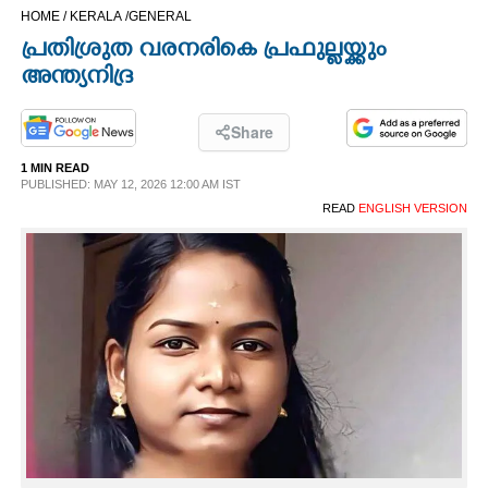
HOME /
KERALA /
GENERAL
CINEMA
പ്രതിശ്രുത വരനരികെ പ്രഫുല്ലയ്ക്കും
അന്ത്യനിദ്ര
OPINION
Share
PHOTOS
1 MIN READ
PUBLISHED: MAY 12, 2026 12:00 AM IST
LIFESTYLE
READ
ENGLISH VERSION
SPIRITUAL
INFO+
ART
ASTRO