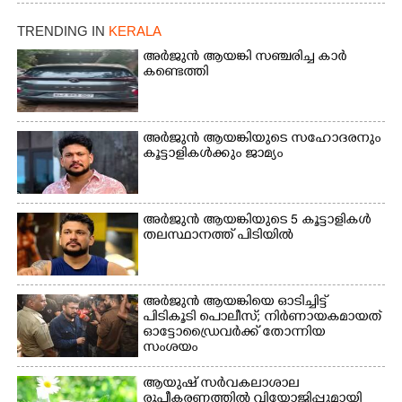
ഫാദർ തോമസ്
പോരൂക്കര സെൻട്രൽ
പോരൂക്കര സെൻട്രൽ
സ്കൂളിലെ ദുരിതാശ്വാസ
TRENDING IN
KERALA
സ്കൂളിലെ ദുരിതാശ്വാസ
ക്യാമ്പിലെത്തിയവർ
ക്യാമ്പിലെത്തിയവർ മഴ
വസ്ത്രങ്ങൾ
അർജുൻ ആയങ്കി സഞ്ചരിച്ച കാർ
കണ്ടെത്തി
മാറിനിന്ന ഇടവേളയിൽ
ഉണക്കാനിട്ടിരിക്കുന്ന
ക്യാമ്പ് പരിസരത്ത്
ഗോൾപോസ്റ്റിന് മുന്നിൽ
വസ്ത്രങ്ങൾ
ഫുട്ബോൾ കളികളിൽ
ഉണക്കാനിടുന്ന കാഴ്ച.
ഏർപ്പെട്ടിരിക്കുന്ന
അർജുൻ ആയങ്കിയുടെ സഹോദരനും
കുട്ടികൾ
കൂട്ടാളികൾക്കും ജാമ്യം
അർജുൻ ആയങ്കിയുടെ 5 കൂട്ടാളികൾ
തലസ്ഥാനത്ത് പിടിയിൽ
അർജുൻ ആയങ്കിയെ ഓടിച്ചിട്ട്
പിടികൂടി പൊലീസ്; നിർണായകമായത്
ഓട്ടോഡ്രൈവർക്ക് തോന്നിയ
സംശയം
ആയുഷ് സർവകലാശാല
രൂപീകരണത്തിൽ വിയോജിപ്പുമായി