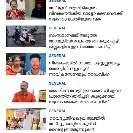
GENERAL
അർജുൻ ആയങ്കിയുടെ
വിവരംനൽകിയ ഓട്ടോ ഡ്രൈവർക്ക്
സ്വകാര്യവ്യക്തിയുടെ വക
പാരിതോഷികം: മന്ത്രി രമേശ്
GENERAL
ചെന്നിത്തല
സംസ്ഥാനത്ത് അടുത്ത
അ‌ഞ്ചുദിവസവും മഴ തുടരും; ഏഴ്
ജില്ലകളിൽ ഇന്ന് മഞ്ഞ അലർട്ട്
GENERAL
നീണ്ടകരയിൽ ഗൗതം കൃഷ്ണയ്ക്കായുള്ള
തെരച്ചിലിന് ഇന്ത്യൻ
നാവികസേനയും; ഡൈവിംഗ്
ആരംഭിച്ചു
GENERAL
ശബരിമല നെയ്യ് ക്രമക്കേട്; പി എസ്
പ്രശാന്തിന് തിരിച്ചടി, കുരുക്കായി
സ്വന്തം കൈപ്പടയിലെ കുറിപ്പ്
GENERAL
'വൈദ്യുതിവകുപ്പ് തലയിൽ
അടിച്ചുകയറ്റിയ കുരിശ്‌,
വൈദ്യുതത്തൂണുകൾ