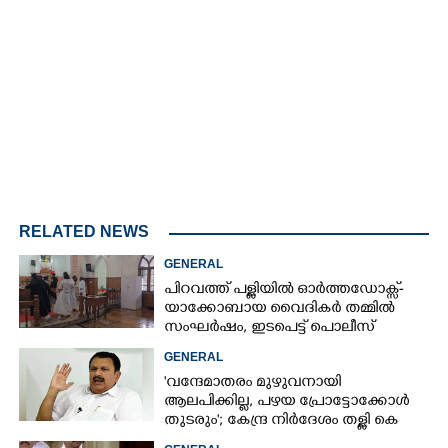
Loaded
:
3.58%
/
Mute
RELATED NEWS
GENERAL
പിറവത്ത് പള്ളിയിൽ ഓർത്തഡോക്സ്-
യാക്കോബായ വൈദികർ തമ്മിൽ
സംഘർഷം, ഇടപെട്ട് പൊലീസ്
GENERAL
'വന്ദേമാതരം മുഴുവനായി
ആലപിക്കില്ല, പഴയ പ്രോട്ടോക്കോൾ
തുടരും'; കേന്ദ്ര നിർദേശം തള്ളി കെ
മുരളീധരൻ