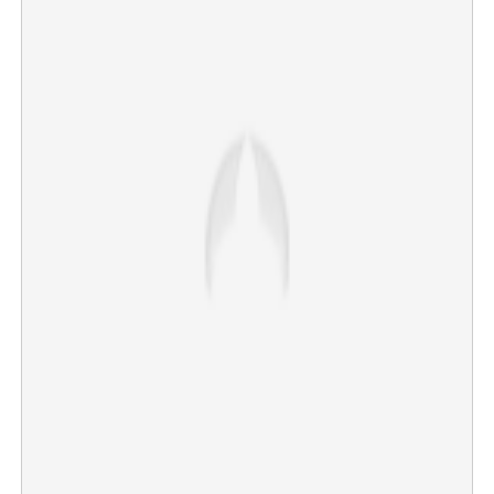
×
Share this link
Copy Link