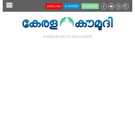
SECTIONS
ENGLISH
E-PAPER
KĀZHCHA
HOME
LATEST
SUNDAY, 09 AUGUST 2026 4.33 PM IST
AUDIO
NOTIFIED NEWS
POLL
KERALA
LOCAL
NEWS 360
CASE DIARY