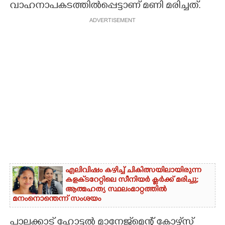
വാഹനാപകടത്തിൽപ്പെട്ടാണ് മണി മരിച്ചത്.
ADVERTISEMENT
എലിവിഷം കഴിച്ച് ചികിത്സയിലായിരുന്ന
കളക്‌ടറേറ്റിലെ സീനിയർ ക്ലർക്ക് മരിച്ചു;
ആത്മഹത്യ സ്ഥലംമാറ്റത്തിൽ
മനംനൊന്തെന്ന് സംശയം
പാലക്കാട് ഹോട്ടൽ മാനേജ്‌മെന്റ് കോഴ്‌സ്