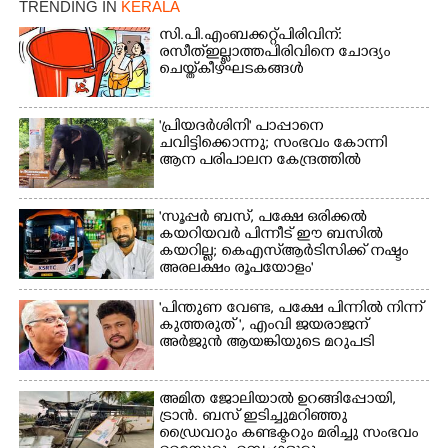
TRENDING IN
KERALA
സി.പി.എം ബക്കറ്റ് പിരിവിന്:
രസീത് ഇല്ലാത്ത പിരിവിനെ ചോദ്യം
ചെയ്ത് കീഴ്ഘടകങ്ങൾ
'പ്രിയദർശിനി' പാപ്പാനെ
ചവിട്ടിക്കൊന്നു; സംഭവം കോന്നി
ആന പരിപാലന കേന്ദ്രത്തിൽ
'സൂപ്പർ ബസ്, പക്ഷേ ഒരിക്കൽ
കയറിയവർ പിന്നീട് ഈ ബസിൽ
കയറില്ല; കെഎസ്ആർടിസിക്ക് നഷ്ടം
അരലക്ഷം രൂപയോളം'
"പിന്തുണ വേണ്ട,​ പക്ഷേ പിന്നിൽ നിന്ന്
കുത്തരുത് ", എംവി ജയരാജന്
അർജുൻ ആയങ്കിയുടെ മറുപടി
അമിത ജോലിയാൽ ഉറങ്ങിപ്പോയി,
ട്രാൻ. ബസ് ഇടിച്ചുമറിഞ്ഞു
ഡ്രൈവറും കണ്ടക്ടറും മരിച്ചു സംഭവം