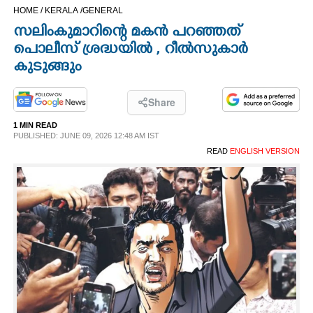
HOME /
KERALA /
GENERAL
CINEMA
സലിംകുമാറിന്റെ മകൻ പറഞ്ഞത്
പൊലീസ് ശ്രദ്ധയിൽ , റീൽസുകാർ
OPINION
കുടുങ്ങും
PHOTOS
Share
1 MIN READ
LIFESTYLE
PUBLISHED: JUNE 09, 2026 12:48 AM IST
READ
ENGLISH VERSION
SPIRITUAL
INFO+
ART
ASTRO