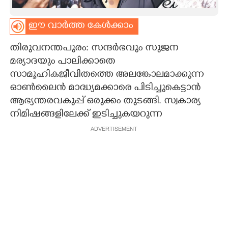
CARTOONS
ഈ വാർത്ത കേൾക്കാം
തിരുവനന്തപുരം: സന്ദർഭവും സുജന
LITERATURE
മര്യാദയും പാലിക്കാതെ
സാമൂഹികജീവിതത്തെ അലങ്കോലമാക്കുന്ന
ZOOM
ഓൺലൈൻ മാദ്ധ്യമക്കാരെ പിടിച്ചുകെട്ടാൻ
ആഭ്യന്തരവകുപ്പ് ഒരുക്കം തുടങ്ങി. സ്വകാര്യ
CONTACT US
നിമിഷങ്ങളിലേക്ക് ഇടിച്ചുകയറുന്ന
ADVERTISEMENT