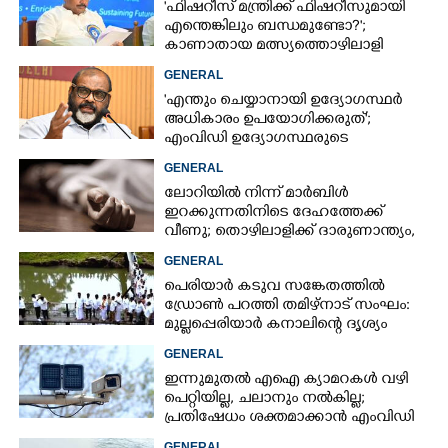
'ഫിഷറീസ് മന്ത്രിക്ക് ഫിഷറീസുമായി
എന്തെങ്കിലും ബന്ധമുണ്ടോ?';
കാണാതായ മത്സ്യത്തൊഴിലാളി
ജോണിന്റെ മകൾ
GENERAL
'എന്തും ചെയ്യാനായി ഉദ്യോഗസ്ഥർ
അധികാരം ഉപയോഗിക്കരുത്';
എംവിഡി ഉദ്യോഗസ്ഥരുടെ
സസ്‌പെൻഷൻ ശിക്ഷയല്ലെന്ന് മന്ത്രി
GENERAL
ലോറിയിൽ നിന്ന് മാർബിൾ
ഇറക്കുന്നതിനിടെ ദേഹത്തേക്ക്
വീണു; തൊഴിലാളിക്ക് ദാരുണാന്ത്യം,
ഒരാൾക്ക് പരിക്ക്
GENERAL
പെരിയാർ കടുവ സങ്കേതത്തിൽ
ഡ്രോൺ പറത്തി തമിഴ്നാട് സംഘം:
മുല്ലപ്പെരിയാർ കനാലിന്റെ ദൃശ്യം
പകർത്തി, വിവാദം
GENERAL
ഇന്നുമുതൽ എഐ ക്യാമറകൾ വഴി
പെറ്റിയില്ല, ചലാനും നൽകില്ല;
പ്രതിഷേധം ശക്തമാക്കാൻ എംവിഡി
സംഘടനകൾ
GENERAL