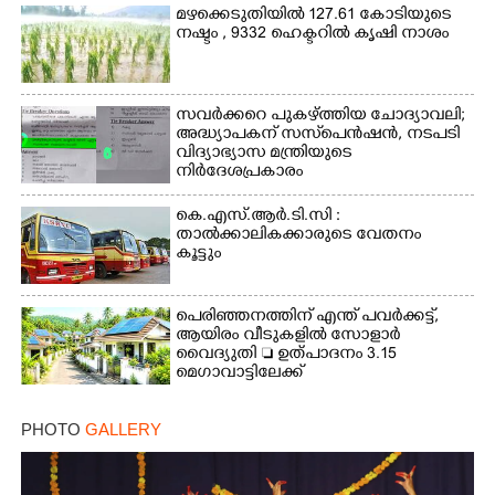
മഴക്കെടുതിയിൽ 127.61 കോടിയുടെ
നഷ്ടം , 9332 ഹെക്ടറിൽ കൃഷി നാശം
സവർക്കറെ പുകഴ്ത്തിയ ചോദ്യാവലി;
അദ്ധ്യാപകന് സസ്‌പെൻഷൻ, നടപടി
വിദ്യാഭ്യാസ മന്ത്രിയുടെ
നിർദേശപ്രകാരം
കെ.എസ്.ആർ.ടി.സി :
താൽക്കാലികക്കാരുടെ വേതനം
കൂട്ടും
പെരിഞ്ഞനത്തിന് എന്ത് പവർക്കട്ട്,​
ആയിരം വീടുകളിൽ സോളാർ
വൈദ്യുതി  ഉത്പാദനം 3.15
മെഗാവാട്ടിലേക്ക്
PHOTO
GALLERY