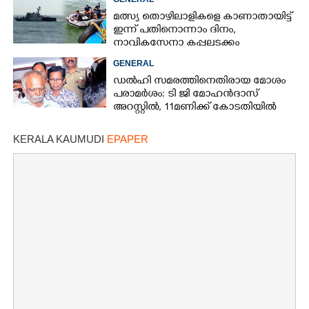
മത്സ്യ തൊഴിലാളികളെ കാണാതായിട്ട്
ഇന്ന് പതിനൊന്നാം ദിനം,
നാവികസേനാ കപ്പലടക്കം
×
Share this link
ഉപയോഗിച്ച് ഊർജിത അന്വേഷണം
GENERAL
ഡൽഹി സമരത്തിനെതിരായ മോശം
പരാമർശം: ടി ജി മോഹൻദാസ്
അറസ്റ്റിൽ, 11മണിക്ക് കോടതിയിൽ
ഹാജരാക്കും
Copy Link
KERALA KAUMUDI
EPAPER