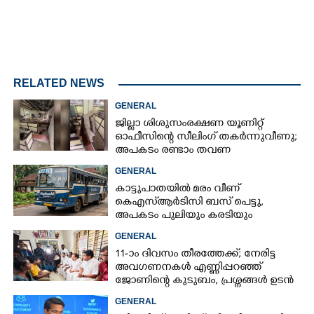
RELATED NEWS
GENERAL
ജില്ലാ ശിശുസംരക്ഷണ യൂണിറ്റ്
ഓഫീസിന്റെ സീലിംഗ് തകർന്നുവീണു;
അപകടം രണ്ടാം തവണ
GENERAL
കാട്ടുപാതയിൽ മരം വീണ്
കെഎസ്‌ആർടിസി ബസ് പെട്ടു,
അപകടം പുലിയും കരടിയും
ഇറങ്ങുന്നിടത്ത്, പിന്നെ നടന്നത്
GENERAL
11-ാം ദിവസം തീരത്തേക്ക്; നേരിട്ട
അവഗണനകൾ എണ്ണിപ്പറഞ്ഞ്
ജോണിന്റെ കുടുബം,​ പ്രശ്നങ്ങൾ ഉടൻ
പരിഹരിക്കുമെന്ന് മന്ത്രിമാർ
GENERAL