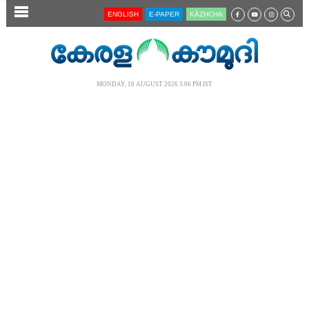
SECTIONS
ENGLISH
E-PAPER
KĀZHCHA
HOME
LATEST
MONDAY, 10 AUGUST 2026 3.06 PM IST
AUDIO
NOTIFIED NEWS
POLL
KERALA
LOCAL
NEWS 360
CASE DIARY