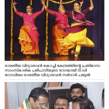
ഭാരതീയ വിദ്യാഭവൻ കൊച്ചി കേന്ദ്രത്തിന്റെ പ്രതിമാസ
സാംസ്കാരിക പരിപാടിയുടെ ഭാഗമായി ടി.ഡി
റോഡിലെ ഭാരതീയ വിദ്യാഭവൻ സർദാർ പട്ടേൽ
സഭാഗൃഹത്തിൽ എം. അക്ഷതയുടെ നേതൃത്വത്തിൽ
അവതരിപ്പിച്ച ലയ നമൻ കഥക് നൃത്തത്തിൽ നിന്ന്