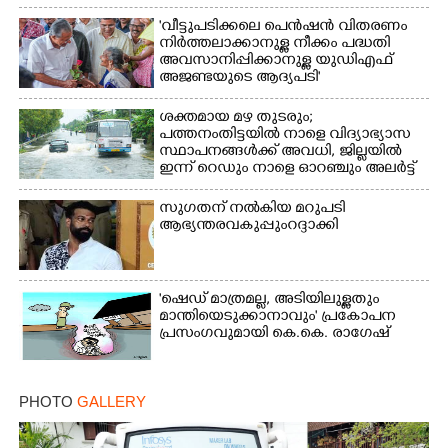
'വീട്ടുപടിക്കലെ പെൻഷൻ വിതരണം
നിർത്തലാക്കാനുള്ള നീക്കം പദ്ധതി
അവസാനിപ്പിക്കാനുള്ള യുഡിഎഫ്
അജണ്ടയുടെ ആദ്യപടി'
ശക്തമായ മഴ തുടരും;
പത്തനംതിട്ടയിൽ നാളെ വിദ്യാഭ്യാസ
സ്ഥാപനങ്ങൾക്ക് അവധി,​ ജില്ലയിൽ
ഇന്ന് റെ‌ഡും നാളെ ഓറഞ്ചും അലർട്ട്
സുഗതന് നൽകിയ മറുപടി
ആഭ്യന്തരവകുപ്പും റദ്ദാക്കി
'ഷെഡ് മാത്രമല്ല, അടിയിലുള്ളതും
മാന്തിയെടുക്കാനാവും' പ്രകോപന
പ്രസംഗവുമായി കെ.കെ. രാഗേഷ്
PHOTO
GALLERY