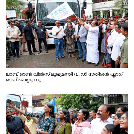
ലാബ് ഓൺ വീൽസ് മുഖ്യമന്ത്രി വി.ഡി സതീശൻ ഫ്ലാഗ്
ഓഫ് ചെയ്യുന്നു