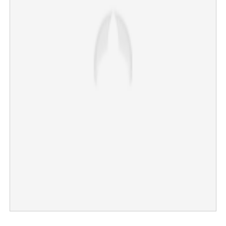
×
Share this link
Copy Link