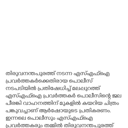
തിരുവനന്തപുരത്ത് നടന്ന എസ്എഫ്ഐ
പ്രവർത്തകർക്കെതിരായ പൊലീസ്
നടപടിയിൽ പ്രതിഷേധിച്ച് മലപ്പുറത്ത്
എസ്എഫ്ഐ പ്രവർത്തകർ പൊലീ​സിന്റെ ജല
പീരങ്കി വാഹനത്തിന് മുകളിൽ കയറിയ ചിത്രം
പങ്കുവച്ചാണ് ആ‌ർഷോയുടെ പ്രതികരണം.
ഇന്നലെ പൊലീസും എസ്എഫ്ഐ
പ്രവർത്തകരും തമ്മിൽ തിരുവനന്തപുരത്ത്