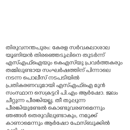
തിരുവനന്തപുരം: കേരള സർവകലാശാല
യൂണിയൻ തിരഞ്ഞെടുപ്പിനെ തുടർന്ന്
എസ്എഫ്ഐയും കെഎസ്‌യു പ്രവർത്തകരും
തമ്മിലുണ്ടായ സംഘർഷത്തിന് പിന്നാലെ
നടന്ന പൊലീസ് നടപടിയിൽ
പ്രതികരണവുമായി എസ്എഫ്ഐ മുൻ
സംസ്ഥാന സെക്രട്ടറി പി.എം ആർഷോ. ജലം
ചീറ്റുന്ന പീരങ്കിയല്ല, തീ തുപ്പുന്ന
പീരങ്കിയുണ്ടേൽ കൊണ്ടുവരണമെന്നും
ഞങ്ങൾ തെരുവിലുണ്ടാകും, നമുക്ക്
കാണാമെന്നും ആർഷോ ഫേസ്ബുക്കിൽ