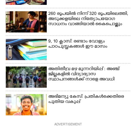
260 രൂപയിൽ നിന്ന് 320 രൂപയിലെത്തി,
അടുക്കളയിലെ നിത്യോപയോഗ
സാധനം വാങ്ങിയാൽ കൈപൊള്ളും
9, 10 ക്ലാസ്: രണ്ടാം വോള്യം
പാഠപുസ്തകങ്ങൾ ഈ മാസം
അതിതീവ്ര മഴ മുന്നറിയിപ്പ് : അഞ്ച്
ജില്ലകളിൽ വിദ്യാഭ്യാസ
സ്ഥാപനങ്ങൾക്ക് നാളെ അവധി
അഭിമന്യു കേസ്: പ്രതികൾക്കെതിരെ
പുതിയ വകുപ്പ്
ADVERTISEMENT