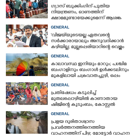
ഗ്യാസ് ബുക്കിംഗിന് പുതിയ
നിയന്ത്രണം, ഓണത്തിന്
ക്ഷാമമുണ്ടായേക്കുമെന്ന് ആശങ്ക
GENERAL
'വിജയ്‌യുടെയല്ല ഏതവന്റെ
സർക്കാരായാലും അനുവദിക്കാൻ
കഴിയില്ല; മുല്ലപ്പെരിയാറിന്റെ വെള്ളം
കൂട്ടുന്നത് മനസിൽ വച്ചാൽമതി'
GENERAL
കാലാവസ്ഥ ഇനിയും മാറും; പശ്ചിമ
ബംഗാളിനും ബംഗാൾ ഉൾക്കടലിനും
മുകളിലായി ചക്രവാതച്ചുഴി, ഒപ്പം
കള്ളക്കടൽ പ്രതിഭാസം
GENERAL
പ്രതിഷേധം കടുപ്പിച്ച്
മുതലപ്പൊഴിയിൽ കാണാതായ
ഷിജിന്റെ കുടുംബം, കോസ്റ്റൽ
പൊലീസ് സ്റ്റേഷനുമുന്നിൽ
GENERAL
കുത്തിയിരിക്കുന്നു
പ്രളയ ദുരിതാശ്വാസ
പ്രവർത്തനത്തിനെത്തിയ
വാഹനത്തിന് പിഴ; മോട്ടോർ വാഹന