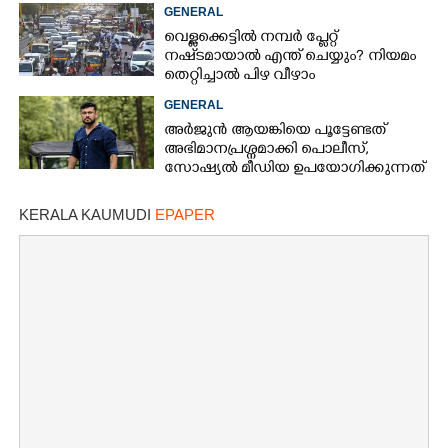
വകുപ്പ് ഉദ്യോഗസ്ഥന് സസ്പെൻഷൻ
GENERAL
വെള്ളക്കെട്ടിൽ നമ്പർ പ്ലേറ്റ്
നഷ്‌ടമായാൽ എന്ത് ചെയ്യും? നിയമം
തെറ്റിച്ചാൽ പിഴ വീഴാം
GENERAL
അർജുൻ ആയങ്കിയെ പൂട്ടേണ്ടത്
അഭിമാനപ്രശ്നമാക്കി പൊലീസ്,
സാേഷ്യൽ മീഡിയ ഉപയോഗിക്കുന്നത്
മറ്റൊരാളെന്ന് സംശയം
KERALA KAUMUDI
EPAPER