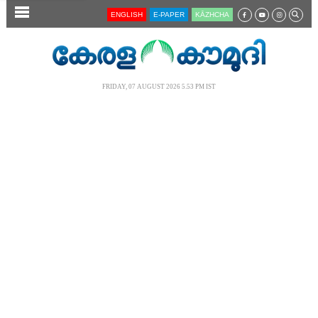
SECTIONS
ENGLISH
E-PAPER
KĀZHCHA
HOME
LATEST
FRIDAY, 07 AUGUST 2026 5.53 PM IST
AUDIO
NOTIFIED NEWS
POLL
KERALA
LOCAL
NEWS 360
CASE DIARY