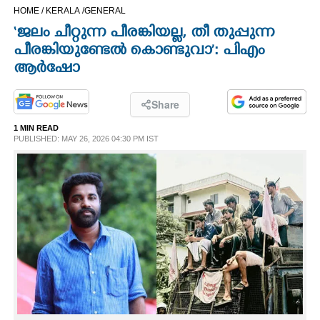
HOME /
KERALA /
GENERAL
CINEMA
‘ജലം ചീറ്റുന്ന പീരങ്കിയല്ല, തീ തുപ്പുന്ന
പീരങ്കിയുണ്ടേൽ കൊണ്ടുവാ’: പിഎം
OPINION
ആർഷോ
PHOTOS
Share
1 MIN READ
LIFESTYLE
PUBLISHED: MAY 26, 2026 04:30 PM IST
SPIRITUAL
INFO+
ART
ASTRO