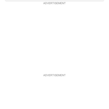
ADVERTISEMENT
CARTOONS
LITERATURE
ZOOM
CONTACT US
ADVERTISEMENT