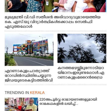
മുഖ്യമന്ത്രി വി.ഡി സതീശൻ അഭിവാദ്യവുമായെത്തിയ
കെ. എസ്.യു വിദ്യാർത്ഥികൾക്കൊപ്പം സെൽഫി
എടുത്തപ്പോൾ
കനത്ത മഴയ്ക്ക് മുന്നോടിയാ
എറണാകുളം ചാത്യാത്ത്
യി മാനം ഇരുണ്ടപ്പോൾ. എ
റോഡിൽ സ്ഥിതി ചെയ്യുന്ന
റണാകുളം മറൈൻഡ്രൈ
ജിഡയുടെ കെട്ടിടത്തിൽ വി
വിൽ നിന്നുള്ള കാഴ്ച
വിധ മേഖലകളിൽ പ്രാഗ
ത്ഭ്യം തെളിയിച്ച സ്ത്രീകളു
TRENDING IN
KERALA
ടെ ചിത്രങ്ങൾ
ചുവരിൽ പതിപ്പിച്ചപ്പോൾ
220 അപൂർവ്വ രാമായണങ്ങളുമായി
രാമകഥകളിൽ ലയിച്ച്...