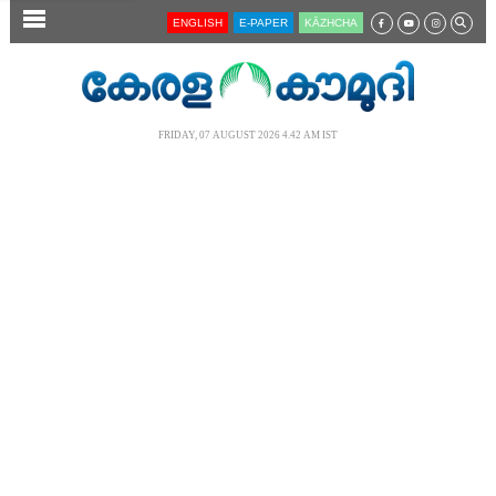
SECTIONS
ENGLISH
E-PAPER
KĀZHCHA
HOME
LATEST
FRIDAY, 07 AUGUST 2026 4.42 AM IST
AUDIO
NOTIFIED NEWS
POLL
KERALA
LOCAL
NEWS 360
CASE DIARY