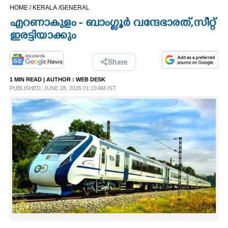
HOME /
KERALA /
GENERAL
CINEMA
എറണാകുളം - ബാംഗ്ളൂർ വന്ദേഭാരത്,സീറ്റ്
ഇരട്ടിയാക്കും
OPINION
Share
PHOTOS
1 MIN READ
| AUTHOR :
WEB DESK
PUBLISHED: JUNE 28, 2026 01:10 AM IST
LIFESTYLE
SPIRITUAL
INFO+
ART
ASTRO