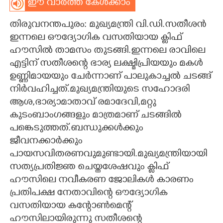
ഈ വാർത്ത കേൾക്കാം
CARTOONS
തിരുവനന്തപുരം: മുഖ്യമന്ത്രി വി.ഡി.സതീശൻ
ഇന്നലെ ഔദ്യോഗിക വസതിയായ ക്ലിഫ്
LITERATURE
ഹൗസിൽ താമസം തുടങ്ങി.ഇന്നലെ രാവിലെ
എട്ടിന് സതീശന്റെ ഭാര്യ ലക്ഷ്മിപ്രിയയും മകൾ
ZOOM
ഉണ്ണിമായയും ചേർന്നാണ് പാലുകാച്ചൽ ചടങ്ങ്
നിർവഹിച്ചത്.മുഖ്യമന്ത്രിയുടെ സഹോദരി
ആശ,ഭാര്യാമാതാവ് രമാദേവി,മറ്റു
CONTACT US
കുടംബാംഗങ്ങളും മാത്രമാണ് ചടങ്ങിൽ
പങ്കെടുത്തത്.ബന്ധുക്കൾക്കും
ജീവനക്കാർക്കും
പായസവിതരണവുമുണ്ടായി.മുഖ്യമന്ത്രിയായി
സത്യപ്രതിജ്ഞ ചെയ്തശേഷവും ക്ലിഫ്
ഹൗസിലെ നവീകരണ ജോലികൾ കാരണം
പ്രതിപക്ഷ നേതാവിന്റെ ഔദ്യോഗിക
വസതിയായ കന്റോൺമെന്റ്
ഹൗസിലായിരുന്നു സതീശന്റെ