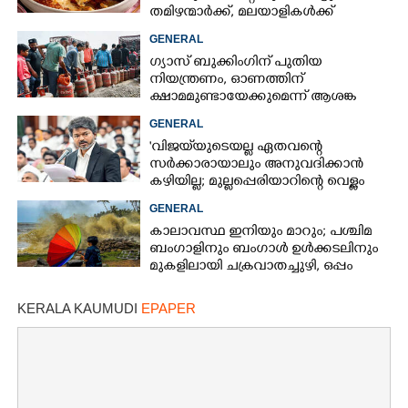
തമിഴന്മാർക്ക്, മലയാളികൾക്ക്
നഷ്ടവും കടവും മാത്രം
GENERAL
ഗ്യാസ് ബുക്കിംഗിന് പുതിയ
നിയന്ത്രണം, ഓണത്തിന്
ക്ഷാമമുണ്ടായേക്കുമെന്ന് ആശങ്ക
GENERAL
'വിജയ്‌യുടെയല്ല ഏതവന്റെ
സർക്കാരായാലും അനുവദിക്കാൻ
കഴിയില്ല; മുല്ലപ്പെരിയാറിന്റെ വെള്ളം
കൂട്ടുന്നത് മനസിൽ വച്ചാൽമതി'
GENERAL
കാലാവസ്ഥ ഇനിയും മാറും; പശ്ചിമ
ബംഗാളിനും ബംഗാൾ ഉൾക്കടലിനും
മുകളിലായി ചക്രവാതച്ചുഴി, ഒപ്പം
കള്ളക്കടൽ പ്രതിഭാസം
KERALA KAUMUDI
EPAPER