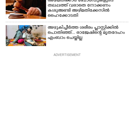
അഴിമതിക്കാർ ബോർഡുകളുടെ
തലപ്പത്ത് വരാതെ നോക്കണം
കശുഅണ്ടി അഴിമതിക്കേസിൽ
ഹൈക്കോടതി
അഴുകിച്ചീർത്ത ശരീരം പ്ളാസ്റ്റിക്കിൽ
പൊതിഞ്ഞ്... രാജേഷിന്റെ മൃതദേഹം
എംബാം ചെയ്തില്ല
ADVERTISEMENT