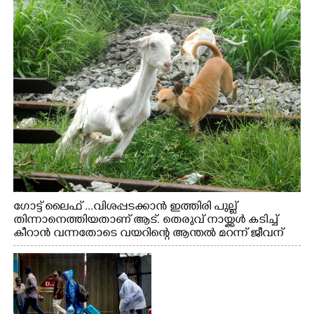
ഗോട്ട് ലൈഫ് ...വിശപ്പടക്കാൻ ഇത്തിരി പുല്ല്
തിന്നാനെത്തിയതാണ് ആട്. തെരുവ് നായ്ക്കൾ കടിച്ച്
കീറാൻ വന്നതോടെ വയറിന്റെ ആന്തൽ മറന്ന് ജീവന്
വേണ്ടിയായി ഓട്ടം. എറണാകുളം വാത്തുരുത്തിയിൽ
നിന്നുള്ള കാഴ്ച