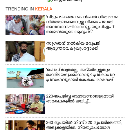
TRENDING IN
KERALA
'വീട്ടുപടിക്കലെ പെൻഷൻ വിതരണം
നിർത്തലാക്കാനുള്ള നീക്കം പദ്ധതി
അവസാനിപ്പിക്കാനുള്ള യുഡിഎഫ്
അജണ്ടയുടെ ആദ്യപടി'
×
Share this link
സുഗതന് നൽകിയ മറുപടി
ആഭ്യന്തരവകുപ്പും റദ്ദാക്കി
'ഷെഡ് മാത്രമല്ല, അടിയിലുള്ളതും
Copy Link
മാന്തിയെടുക്കാനാവും' പ്രകോപന
പ്രസംഗവുമായി കെ.കെ. രാഗേഷ്
220 അപൂർവ്വ രാമായണങ്ങളുമായി
രാമകഥകളിൽ ലയിച്ച്...
260 രൂപയിൽ നിന്ന് 320 രൂപയിലെത്തി,
അടുക്കളയിലെ നിത്യോപയോഗ