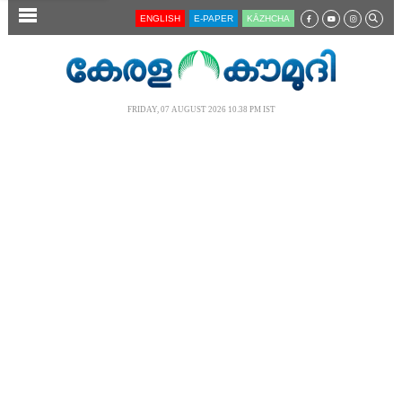
SECTIONS
ENGLISH
E-PAPER
KĀZHCHA
HOME
LATEST
FRIDAY, 07 AUGUST 2026 10.38 PM IST
AUDIO
NOTIFIED NEWS
POLL
KERALA
LOCAL
NEWS 360
CASE DIARY