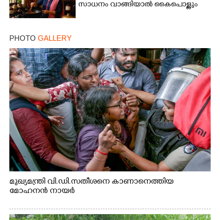
സാധനം വാങ്ങിയാൽ കൈപൊള്ളും
PHOTO
GALLERY
മുഖ്യമന്ത്രി വി.ഡി.സതീശനെ കാണാനെത്തിയ
മോഹനൻ നായർ