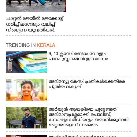
ചാറ്റൽ മഴയിൽ മഴക്കോട്ട്
ധരിച്ച് ലഗേജും വലിച്ച്
നീങ്ങുന്ന യുവതികൾ.
എറണാകുളം മേനകയിൽ
നിന്നുള്ള കാഴ്ച
TRENDING IN
KERALA
9, 10 ക്ലാസ്: രണ്ടാം വോള്യം
പാഠപുസ്തകങ്ങൾ ഈ മാസം
അഭിമന്യു കേസ്: പ്രതികൾക്കെതിരെ
പുതിയ വകുപ്പ്
അർജുൻ ആയങ്കിയെ പൂട്ടേണ്ടത്
അഭിമാനപ്രശ്നമാക്കി പൊലീസ്,
സാേഷ്യൽ മീഡിയ ഉപയോഗിക്കുന്നത്
മറ്റൊരാളെന്ന് സംശയം