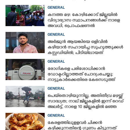
നഷ്ടമാകാതിരിക്കാൻ;
GENERAL
വിശദീകരണവുമായി സർക്കാ‌ർ
കനത്ത മഴ: കോഴിക്കോട് ജില്ലയിൽ
വിദ്യാഭ്യാസ സ്ഥാപനങ്ങൾക്ക് നാളെ
അവധി,​ പ്രൊഫഷണൽ
കോളേജുകൾക്ക് ബാധകമല്ല
GENERAL
അർജുൻ ആയങ്കിയെ ഒളിവിൽ
കഴിയാൻ സഹായിച്ച സുഹൃത്തുക്കൾ
കസ്റ്റഡിയിൽ; പിടിയിലായത്
കൊച്ചിയിലെ ഫ്ലാറ്റിൽനിന്ന്
GENERAL
രോഗികളെ പരിശോധിക്കാൻ
ഡോക്ടറില്ലാത്തത് ചോദ്യംചെയ്തു:
നാട്ടുകാർക്കെതിരെ കേസെടുത്ത്
പൊലീസ്
GENERAL
പെയ്തൊഴിയുന്നില്ല, അതിതീവ്ര മഴയ്ക്ക്
സാദ്ധ്യത;​ നാല് ജില്ലകളിൽ ഇന്ന് റെഡ്
അലർട്ട്,​ നാളെ 10 ജില്ലകളിൽ മഞ്ഞ
അലർട്ട്
GENERAL
കേരളത്തിലുളളവർ ചിക്കൻ
കഴിക്കുന്നതിന്റെ ഗുണം കിട്ടുന്നത്