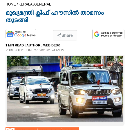
HOME /
KERALA /
GENERAL
CINEMA
മുഖ്യമന്ത്രി ക്ളിഫ് ഹൗസിൽ താമസം
തുടങ്ങി
OPINION
Share
PHOTOS
1 MIN READ
| AUTHOR :
WEB DESK
PUBLISHED: JUNE 27, 2026 01:24 AM IST
LIFESTYLE
SPIRITUAL
INFO+
ART
ASTRO