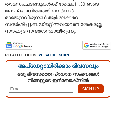
താമസം.ചടങ്ങുകൾക്ക് ശേഷം11.30 ഓടെ
ലോക് ഭവനിലെത്തി ഗവർണർ
രാജേന്ദ്രവിശ്വനാഥ് ആർലേക്കറെ
സന്ദർശിച്ചു.ബഡ്ജറ്റ് അവതരണ ശേഷമുള്ള
സൗഹൃദ സന്ദർശനമായിരുന്നു.
RELATED TOPICS:
VD SATHEESHAN
അപ്ഡേറ്റായിരിക്കാം ദിവസവും
ഒരു ദിവസത്തെ പ്രധാന സംഭവങ്ങൾ
നിങ്ങളുടെ ഇൻബോക്സിൽ
Loaded
:
3.58%
/
Unmute