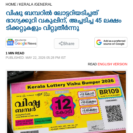
HOME /
KERALA /
GENERAL
CINEMA
വിഷു ബമ്പറിൽ ലോട്ടറിയടിച്ചത്
ഭാഗ്യക്കുറി വകുപ്പിന്, അച്ചടിച്ച 45 ലക്ഷം
OPINION
ടിക്കറ്റുകളും വിറ്റുതീർന്നു
PHOTOS
Share
1 MIN READ
LIFESTYLE
PUBLISHED: MAY 22, 2026 05:28 PM IST
READ
ENGLISH VERSION
SPIRITUAL
INFO+
ART
ASTRO