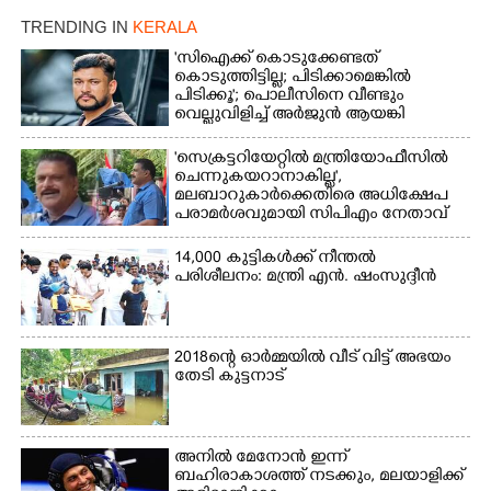
രക്ഷാപ്രവർത്തനത്തിന്
പ്രസിഡന്റ് മാരും
TRENDING IN
KERALA
കൊല്ലത്ത് നിന്ന് എത്തിയ
അംഗങ്ങളും
ബോട്ടുകൾ
രാഷ്ട്രീയപ്രവത്തകരും
'സിഐക്ക് കൊടുക്കേണ്ടത്
തിരികെക്കൊണ്ടുപോകു
അടങ്ങുന്ന സംഘം
കൊടുത്തിട്ടില്ല; പിടിക്കാമെങ്കിൽ
ന്നു.
പിടിക്കൂ'; പൊലീസിനെ വീണ്ടും
റോഡിൽ അടിഞ്ഞ് കൂടിയ
വെല്ലുവിളിച്ച് അർജുൻ ആയങ്കി
ചെളിയും മണ്ണും മറ്റ്
മാലിന്യങ്ങളും നീക്കം
'സെക്രട്ടറിയേറ്റിൽ മന്ത്രിയോഫീസിൽ
ചെയ്യുന്നു.
ചെന്നുകയറാനാകില്ല',
മലബാറുകാർക്കെതിരെ അധിക്ഷേപ
പരാമർശവുമായി സിപിഎം നേതാവ്‌
14,000 കുട്ടികൾക്ക് നീന്തൽ
പരിശീലനം: മന്ത്രി എൻ. ഷംസുദ്ദീൻ
2018ന്റെ ഓർമ്മയിൽ വീട് വിട്ട് അഭയം
തേടി കുട്ടനാട്
അനിൽ മേനോൻ ഇന്ന്
ബഹിരാകാശത്ത് നടക്കും, മലയാളിക്ക്