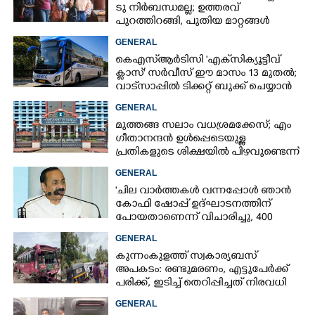
ടു നിർബന്ധമല്ല; ഉത്തരവ്
പുറത്തിറങ്ങി, പുതിയ മാറ്റങ്ങൾ
അറിയാം
GENERAL
കെഎസ്‌ആർടിസി 'എക്‌സിക്യൂട്ടീവ്
ക്ളാസ്' സർവീസ് ഈ മാസം 13 മുതൽ;
വാട്‌സാപ്പിൽ ടിക്കറ്റ് ബുക്ക് ചെയ്യാൻ
9447071021
GENERAL
മുത്തങ്ങ സലാം വധശ്രമക്കേസ്; എം
ഗീതാനന്ദൻ ഉൾപ്പെടെയുള്ള
പ്രതികളുടെ ശിക്ഷയിൽ പിഴവുണ്ടെന്ന്
ഹൈക്കോടതി
GENERAL
'ചില വാർത്തകൾ വന്നപ്പോൾ ഞാൻ
കോഫി ഷോപ്പ് ഉദ്ഘാടനത്തിന്
പോയതാണെന്ന് വിചാരിച്ചു, 400
കോടിയുടെ പ്രോജക്ടാണ് അത്'
GENERAL
കുന്നംകുളത്ത് സ്വകാര്യബസ്
അപകടം: രണ്ടുമരണം, എട്ടുപേർക്ക്
പരിക്ക്, ഇടിച്ച് തെറിപ്പിച്ചത് നിരവധി
വാഹനങ്ങളെ
GENERAL