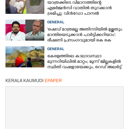
യാത്രക്കിടെ വിമാനത്തിന്റെ
എമർജൻസി വാതിൽ തുറക്കാൻ
ശ്രമിച്ചു; വിൻഡോ പാനൽ
അടിച്ചുതകർത്തു,
GENERAL
നെടുമ്പാശേരിയിൽ മലയാളി
'ഷെഡ് മാത്രമല്ല അതിനടിയിൽ ഉള്ളതും
അറസ്റ്റിൽ
മാന്തിയെടുക്കാൻ പാർട്ടിക്കറിയാം':
ഭീഷണി പ്രസംഗവുമായി കെ കെ
രാഗേഷ്
GENERAL
കേരളത്തിലെ കാലാവസ്ഥാ
മുന്നറിയിപ്പിൽ മാറ്റം; മൂന്ന് ജില്ലകളിൽ
സ്ഥിതി വഷളായേക്കും, റെഡ് അലർട്ട്
KERALA KAUMUDI
EPAPER