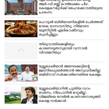
ഭൂമി തരംമാറ്റ ഉത്തരവ് ലംഘിച്ച
ആർ.ഡി.ഒയ്ക്ക് കാൽലക്ഷം പിഴ ,​
കേരളകൗമുദിക്ക് ഹൈക്കോടതിയുടെ
പ്രശംസ
ഹോട്ടൽ ബിരിയാണികളിൽ ചേർത്തത്
മാരക രാസവസ്‌തു; നിർമാണ
യൂണിറ്റിൽ എലികാഷ്‌ടവും
കുപ്പിച്ചില്ലും
'തിരുവാതിരക്കളിയും
കാരണഭൂതനുമായി വന്നാൽ
വിവരമറിയും '
'മുല്ലപ്പെരിയാർ അണക്കെട്ടിന്റെ
ജലനിരപ്പുയർത്താൻ അനുവദിക്കില്ല';
തമിഴ്‌നാട് സർക്കാരിനെതിരെ കേരളം
'മുല്ലപ്പെരിയാറിൽ പുതിയ ഡാം
വേണം, നിലപാടിൽ മാറ്റമില്ല';
വിജയ്‌യെ നേരിൽ കാണാനൊരുങ്ങി
കേരള സർക്കാർ