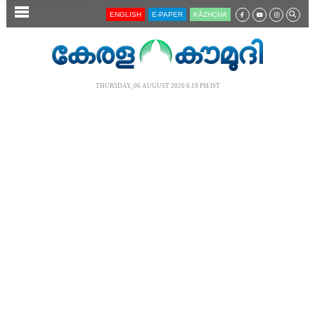
SECTIONS
ENGLISH
E-PAPER
KĀZHCHA
HOME
LATEST
THURSDAY, 06 AUGUST 2026 6.19 PM IST
AUDIO
NOTIFIED NEWS
POLL
KERALA
LOCAL
NEWS 360
CASE DIARY