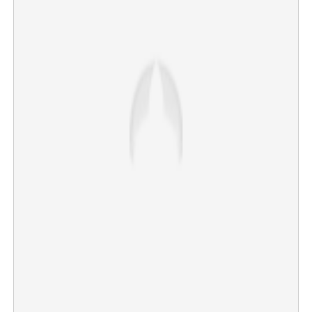
×
Share this link
Copy Link