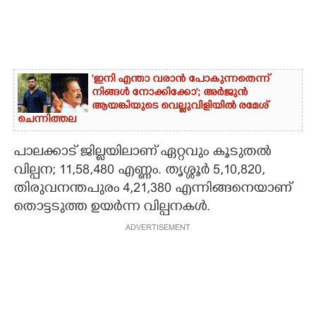
'ഇനി എന്താ വരാൻ പോകുന്നതെന്ന്
നിങ്ങൾ നോക്കിക്കോ'; അർജുൻ
ആയങ്കിയുടെ വെല്ലുവിളിയിൽ രമേശ്
ചെന്നിത്തല
പാലക്കാട് ജില്ലയിലാണ് ഏറ്റവും കൂടുതൽ
വില്പന; 11,58,480 എണ്ണം. തൃശ്ശൂർ 5,10,820,
തിരുവനന്തപുരം 4,21,380 എന്നിങ്ങനെയാണ്
തൊട്ടടുത്ത ഉയർന്ന വില്പനകൾ.
ADVERTISEMENT