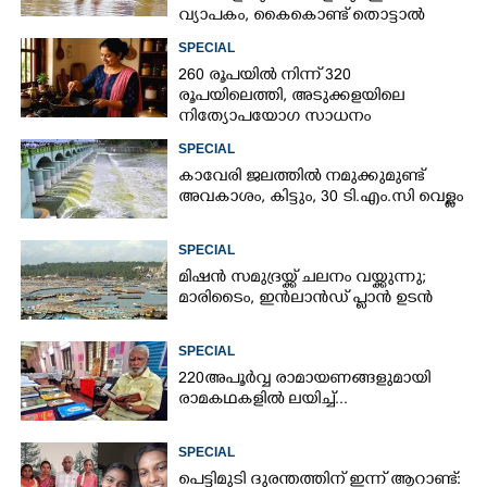
വ്യാപകം, കൈകൊണ്ട് തൊട്ടാൽ
രോഗമുറപ്പ്
SPECIAL
260 രൂപയിൽ നിന്ന് 320
രൂപയിലെത്തി, അടുക്കളയിലെ
നിത്യോപയോഗ സാധനം
വാങ്ങിയാൽ കൈപൊള്ളും
SPECIAL
കാവേരി ജലത്തിൽ നമുക്കുമുണ്ട്
അവകാശം, കിട്ടും, 30 ടി.എം.സി വെള്ളം
SPECIAL
മിഷൻ സമുദ്ര‌യ്ക്ക് ചലനം വയ്ക്കുന്നു;
മാരിടൈം, ഇൻലാൻഡ് പ്ലാൻ ഉടൻ
SPECIAL
220 അപൂർവ്വ രാമായണങ്ങളുമായി
രാമകഥകളിൽ ലയിച്ച്...
SPECIAL
പെട്ടിമുടി ദുരന്തത്തിന് ഇന്ന് ആറാണ്ട്: