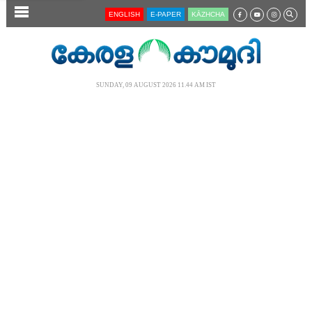
SECTIONS
ENGLISH
E-PAPER
KĀZHCHA
HOME
LATEST
SUNDAY, 09 AUGUST 2026 11.44 AM IST
AUDIO
NOTIFIED NEWS
POLL
KERALA
LOCAL
NEWS 360
CASE DIARY