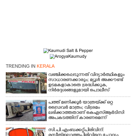
TRENDING IN
KERALA
വഞ്ചിക്കപ്പെടുന്നത് വിദ്യാർത്ഥികളും
സാധാരണക്കാരും; മ്യൂൾ അക്കൗണ്ട്
ഉടമകളാകാതെ ശ്രദ്ധിക്കുക,
നിർദ്ദേശങ്ങളുമായി പൊലീസ്
പത്ത് മണിക്കൂർ യാത്രയ്‌ക്ക് ഒറ്റ
ഡ്രൈവർ മാത്രം; വിശ്രമം
ലഭിക്കാത്തതാണ് കെഎസ്‌ആർടിസി
അപകടത്തിന് കാരണമെന്ന്
വിമർശനം
സി.പി.എം ബക്കറ്റ് പിരിവിന്:
രസീത് ഇല്ലാത്ത പിരിവിനെ ചോദ്യം