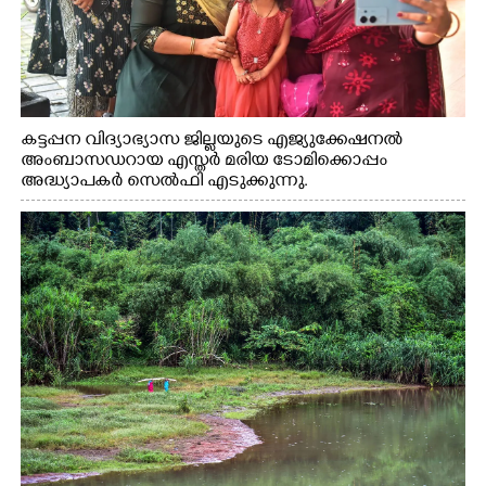
കട്ടപ്പന വിദ്യാഭ്യാസ ജില്ലയുടെ എജ്യുക്കേഷനൽ
അംബാസഡറായ എസ്തർ മരിയ ടോമിക്കൊപ്പം
അദ്ധ്യാപകർ സെൽഫി എടുക്കുന്നു.