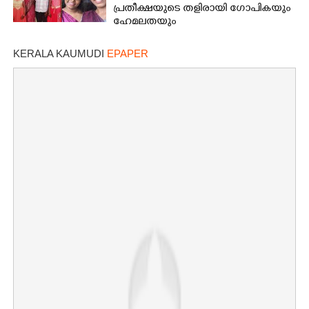
പ്രതീക്ഷയുടെ തളിരായി ഗോപികയും
ഹേമലതയും
KERALA KAUMUDI
EPAPER
×
Share this link
Copy Link