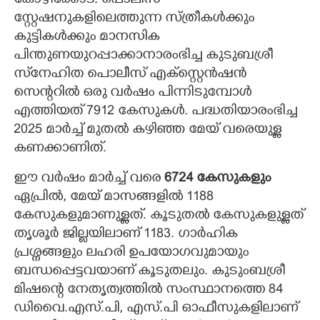
കോഴിക്കോട്: പൊലീസ്
സ്റ്റേഷനുകളിലെത്തുന്ന സ്ത്രീകൾക്കും
കുട്ടികൾക്കും മാനസിക
പിന്തുണയുറപ്പാക്കാനാരംഭിച്ച കുടുബശ്രീ
സ്‌നേഹിത പൊലീസ് എക്സ്റ്റെൻഷൻ
സെന്ററിൽ ഒരു വർഷം പിന്നിടുമ്പോൾ
എത്തിയത് 7912 കേസുകൾ. പദ്ധതിയാരംഭിച്ച
2025 മാർച്ച് മുതൽ കഴിഞ്ഞ മേയ് വരെയുള്ള
കണക്കാണിത്.
ഈ വർഷം മാ‌ർച്ച് വരെ
6724 കേസുകളും
ഏപ്രിൽ, മേയ് മാസങ്ങളിൽ 1188
കേസുകളുമാണുള്ളത്. കൂടുതൽ കേസുകളുള്ളത്
തൃശൂർ ജില്ലയിലാണ് 1183. ഗാർഹിക
പ്രശ്നങ്ങളും ലഹരി ഉപയോഗവുമായും
ബന്ധപ്പെട്ടവയാണ് കൂടുതലും. കുടുംബശ്രീ
മിഷന്റെ നേതൃത്വത്തിൽ സംസ്ഥാനത്തെ 84
ഡിവെെ.എസ്.പി, എസ്.പി ഓഫീസുകളിലാണ്