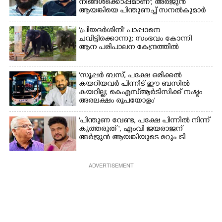
നിങ്ങൾക്കൊപ്പമാണ്'; അർജുൻ
ആയങ്കിയെ പിന്തുണച്ച് സനൽകുമാർ
'പ്രിയദർശിനി' പാപ്പാനെ
ചവിട്ടിക്കൊന്നു; സംഭവം കോന്നി
ആന പരിപാലന കേന്ദ്രത്തിൽ
'സൂപ്പർ ബസ്, പക്ഷേ ഒരിക്കൽ
കയറിയവർ പിന്നീട് ഈ ബസിൽ
കയറില്ല; കെഎസ്ആർടിസിക്ക് നഷ്ടം
അരലക്ഷം രൂപയോളം'
"പിന്തുണ വേണ്ട,​ പക്ഷേ പിന്നിൽ നിന്ന്
കുത്തരുത് ", എംവി ജയരാജന്
അർജുൻ ആയങ്കിയുടെ മറുപടി
ADVERTISEMENT