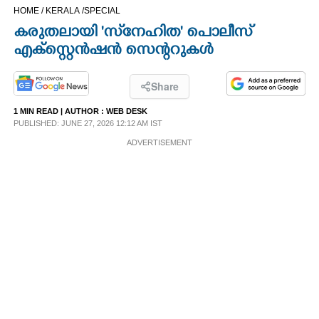
HOME /
KERALA /
SPECIAL
CINEMA
കരുതലായി 'സ്‌നേഹിത' പൊലീസ്
എക്സ്റ്റെൻഷൻ സെന്ററുകൾ
OPINION
Share
PHOTOS
1 MIN READ
| AUTHOR :
WEB DESK
PUBLISHED: JUNE 27, 2026 12:12 AM IST
LIFESTYLE
ADVERTISEMENT
SPIRITUAL
INFO+
ART
ASTRO