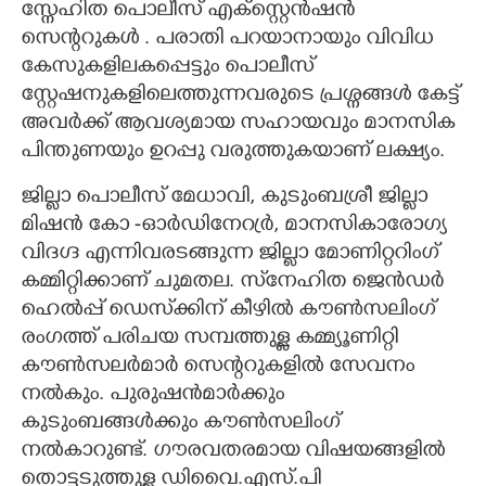
സ്നേഹിത പൊലീസ് എക്സ്റ്റെൻഷൻ
സെന്ററുകൾ . പരാതി പറയാനായും വിവിധ
കേസുകളിലകപ്പെട്ടും പൊലീസ്
സ്റ്റേഷനുകളിലെത്തുന്നവരുടെ പ്രശ്നങ്ങൾ കേട്ട്
അവർക്ക് ആവശ്യമായ സഹായവും മാനസിക
പിന്തുണയും ഉറപ്പു വരുത്തുകയാണ് ലക്ഷ്യം.
ജില്ലാ പൊലീസ് മേധാവി, കുടുംബശ്രീ ജില്ലാ
മിഷൻ കോ -ഓർഡിനേറ്രർ, മാനസികാരോഗ്യ
വിദഗ്ദ എന്നിവരടങ്ങുന്ന ജില്ലാ മോണിറ്ററിംഗ്
കമ്മിറ്റിക്കാണ് ചുമതല. സ്‌നേഹിത ജെൻഡർ
ഹെൽപ്പ് ഡെസ്‌ക്കിന് കീഴിൽ കൗൺസലിംഗ്
രംഗത്ത് പരിചയ സമ്പത്തുള്ള കമ്മ്യൂണിറ്റി
കൗൺസലർമാർ സെന്ററുകളിൽ സേവനം
നൽകും. പുരുഷൻമാർക്കും
കുടുംബങ്ങൾക്കും കൗൺസലിംഗ്
നൽകാറുണ്ട്. ഗൗരവതരമായ വിഷയങ്ങളിൽ
തൊട്ടടുത്തുള്ള ഡിവെെ.എസ്.പി