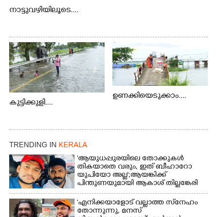
നാട്ടുവഴിയിലൂടെ....
ഉണക്കിയെടുക്കാം....
കുട്ടിക്കുളി....
TRENDING IN
KERALA
'ആയുധപ്പുരയിലെ തോക്കുകൾ
തികയാതെ വരും, ഇത് ബീഹാറോ
യുപിയോ അല്ല';ആയങ്കിക്ക്
പിന്തുണയുമായി ആകാശ് തില്ലങ്കേരി
'എനിക്കയാളോട് വല്ലാത്ത സ്‌നേഹം
തോന്നുന്നു, മനസ്