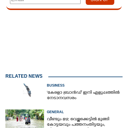
Loaded
:
3.58%
/
Mute
RELATED NEWS
BUSINESS
"കേരളാ ബ്രാൻഡ്" ഇനി എളുപ്പത്തിൽ
നേടാനവസരം
GENERAL
വീണ്ടും മഴ; വെള്ളക്കെട്ടിൽ മുങ്ങി
കോട്ടയവും പത്തനംതിട്ടയും,