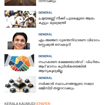
നന്നാക്കും
GENERAL
പ്രളയമണ്ണ് നീക്കി പുഴകളുടെ ആഴം
കൂട്ടും: മുഖ്യമന്ത്രി
GENERAL
എം.അഞ്ജന ദുരന്തനിവാരണ വിഭാഗം
സ്പെഷ്യൽ സെക്രട്ടറി
GENERAL
സഹകരണ ക്ഷേമബോർഡ് : വിഹിതം
ആറ് മാസം കുടിശികയെങ്കിൽ
ആനുകൂല്യമില്ല
GENERAL
സർക്കാർ സ്ഥാപനങ്ങളുടെ സമഗ്ര
രജിസ്ട്രി തയ്യാറാക്കും
KERALA KAUMUDI
EPAPER