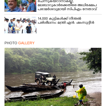
ചെന്നുകയറാനാകില്ല',
മലബാറുകാർക്കെതിരെ അധിക്ഷേപ
പരാമർശവുമായി സിപിഎം നേതാവ്‌
14,000 കുട്ടികൾക്ക് നീന്തൽ
പരിശീലനം: മന്ത്രി എൻ. ഷംസുദ്ദീൻ
PHOTO
GALLERY