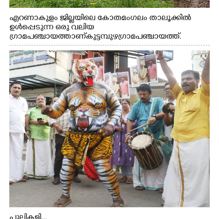
എറണാകുളം ജില്ലയിലെ കോതമംഗലം താലൂക്കിൽ
ഉൾപ്പെടുന്ന ഒരു വലിയ
ഗ്രാമപഞ്ചായത്താണ് കുട്ടമ്പുഴ ഗ്രാമ പഞ്ചായത്ത്.
ആദിവാസി ഊരുകളായ വെള്ളാരംകുത്ത്, കത്തിപ്പാറ,
ഉറിയംപെട്ടി, തേക്കല്ല്, വെട്ടിക്കല്ല്, മഞ്ചപ്പാറ എന്നീ ആറു
സ്ഥലങ്ങളിലേക്കുള്ള പ്രധാന സഞ്ചാര മാർഗമാണ് ഈ
കാണുന്ന കടത്ത് വള്ളം
പുലികളി...