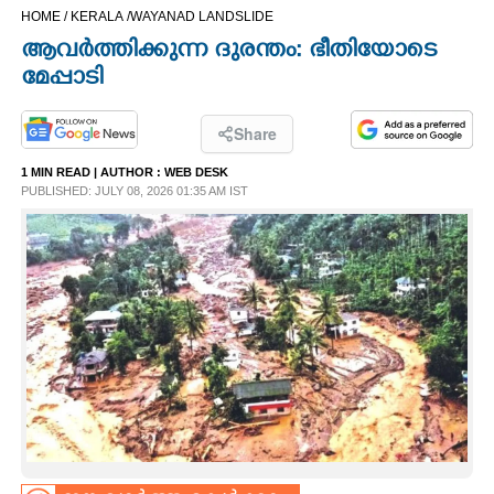
HOME /
KERALA /
WAYANAD LANDSLIDE
CINEMA
ആവർത്തിക്കുന്ന ദുരന്തം: ഭീതിയോടെ
മേപ്പാടി
OPINION
Share
PHOTOS
1 MIN READ
| AUTHOR :
WEB DESK
PUBLISHED: JULY 08, 2026 01:35 AM IST
LIFESTYLE
SPIRITUAL
INFO+
ART
ASTRO