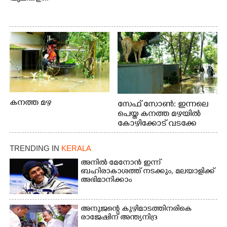
കനത്ത മഴ
സേഫ് സോൺ: ഇന്നലെ
പെയ്ത കനത്ത മഴയിൽ
കോഴിക്കോട് വടക്കേ
വയലിൽ വെള്ളം
കയറിയതിനെ തുടർന്ന്
TRENDING IN
KERALA
വീട്ടുസാധനങ്ങളുമായി
വെള്ളത്തിലൂടെ
അനിൽ മേനോൻ ഇന്ന്
ബഹിരാകാശത്ത് നടക്കും, മലയാളിക്ക്
നടന്നുവരുന്നവരെ
അഭിമാനിക്കാം
മതിലിനു മുകളിൽ നോക്കി
നിൽക്കുന്ന
നായ. ഫോട്ടോ: കെ.വിശ്വജി
അനുജന്റെ കുഴിമാടത്തിനരികെ
ത്ത്
രാജേഷിന് അന്ത്യനിദ്ര