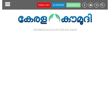
SECTIONS
ENGLISH
E-PAPER
KĀZHCHA
HOME
LATEST
THURSDAY, 06 AUGUST 2026 8.35 AM IST
AUDIO
NOTIFIED NEWS
POLL
KERALA
LOCAL
NEWS 360
CASE DIARY