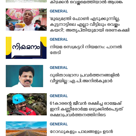
കിഴക്കൻ വെള്ളമെത്തിയാൽ ആശങ്ക
ഇരട്ടിക്കും
GENERAL
'മുഖ്യമന്ത്രി ഫോൺ എടുക്കുന്നില്ല,
കുട്ടനാട്ടിലെ എല്ലാ വീട്ടിലും വെള്ളം
കയറി'; അതൃപ്‌തിയുമായി ഭരണകക്ഷി
എംഎൽഎ
GENERAL
നിയമ സെക്രട്ടറി നിയമനം: പാനൽ
തേടി
GENERAL
ദുരിതാശ്വാസ പ്രവർത്തനങ്ങളിൽ
വീഴ്ചയില്ല :എ.പി.അനിൽകുമാർ
GENERAL
61കാരന്റെ ജീവൻ രക്ഷിച്ച രാജേഷ്
ഇനി കണ്ണീരോർമ്മ ഒഴുക്കിൽപെട്ടത്
രക്ഷാപ്രവർത്തനത്തിനിടെ
GENERAL
റോഡുകളും പാലങ്ങളും ഉടൻ