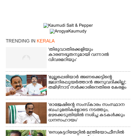
TRENDING IN
KERALA
'തിരുവാതിരക്കളിയും
കാരണഭൂതനുമായി വന്നാൽ
×
വിവരമറിയും '
Share this link
'മുല്ലപ്പെരിയാർ അണക്കെട്ടിന്റെ
ജലനിരപ്പുയർത്താൻ അനുവദിക്കില്ല';
തമിഴ്‌നാട് സർക്കാരിനെതിരെ കേരളം
Copy Link
'രാജേഷിന്റെ സംസ്കാരം സംസ്ഥാന
ബഹുമതികളോടെ നടത്തും,
മഴക്കെടുതിയിൽ നശിച്ച കടകൾക്കും
ധനസഹായം'
'സെക്രട്ടറിയേറ്റിൽ മന്ത്രിയോഫീസിൽ