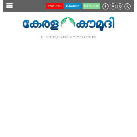
SECTIONS
ENGLISH
E-PAPER
KĀZHCHA
HOME
LATEST
THURSDAY, 06 AUGUST 2026 11.47 PM IST
AUDIO
NOTIFIED NEWS
POLL
KERALA
LOCAL
NEWS 360
CASE DIARY