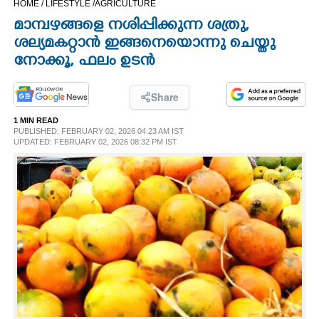
HOME /
LIFESTYLE /
AGRICULTURE
CINEMA
മാമ്പഴങ്ങളെ നശിപ്പിക്കുന്ന ശത്രു,​
ശല്യമകറ്റാൻ ഇങ്ങനെയൊന്നു ചെയ്തു
OPINION
നോക്കൂ,​ ഫലം ഉടൻ
PHOTOS
Share
1 MIN READ
PUBLISHED: FEBRUARY 02, 2026 04:23 AM IST
LIFESTYLE
UPDATED: FEBRUARY 02, 2026 08:32 PM IST
SPIRITUAL
INFO+
ART
ASTRO