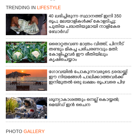
TRENDING IN
LIFESTYLE
Copy Link
40 ലഭിച്ചിരുന്ന സ്ഥാനത്ത് ഇനി 350
രൂപ, മലയാളികൾക്ക് കോളടിച്ചു:
പുതിയ പദ്ധതിയുമായി നാളികേര
ബോർഡ്
ഒരൊറ്റതവണ മാത്രം വിത്ത്, പിന്നീട്
തണ്ടും മികച്ച പരിചരണവും മതി:
കോളിഫ്ലവർ ഈ രീതിയിലും
കൃഷിചെയ്യാം
ഗോവയിൽ പോകുന്നവരുടെ ശ്രദ്ധയ്ക്ക്:
ഈ നിയമങ്ങൾ പാലിക്കാത്തവർക്ക്
ഇനിമുതൽ ഒരു ലക്ഷം രൂപവരെ പിഴ
ശൂന്യാകാശത്തും നെല്ല് കൊയ്യൽ;
മെയ്‌ഡ് ഇൻ ചൈന
PHOTO
GALLERY