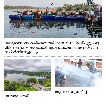
മത്സ്യബന്ധനം കഴിഞ്ഞെത്തിയ ബോട്ടുകൾക്ക് ചുറ്റും വട്ട
മിട്ട് പറക്കുന്ന പരുന്തുകൾ. എറണാകുളം കാളമുക്ക് ഹാർ
ബറിൽ നിന്നുള്ള കാഴ്ച
യുവമോർച്ചമാർച്ച്...
മഴയെകാത്ത്...