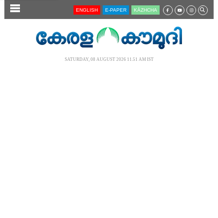
SECTIONS
ENGLISH
E-PAPER
KĀZHCHA
HOME
LATEST
SATURDAY, 08 AUGUST 2026 11.51 AM IST
AUDIO
NOTIFIED NEWS
POLL
KERALA
LOCAL
NEWS 360
CASE DIARY