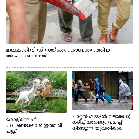
മുഖ്യമന്ത്രി വി.ഡി.സതീശനെ കാണാനെത്തിയ
മോഹനൻ നായർ
ചാറ്റൽ മഴയിൽ മഴക്കോട്ട്
ഗോട്ട് ലൈഫ്
ധരിച്ച് ലഗേജും വലിച്ച്
...വിശപ്പടക്കാൻ ഇത്തിരി
നീങ്ങുന്ന യുവതികൾ.
പുല്ല്
എറണാകുളം മേനകയിൽ
തിന്നാനെത്തിയതാണ്