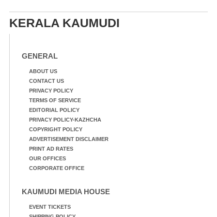
നിന്നുള്ള കാഴ്ച
ആട്. തെരുവ് നായ്ക്കൾ
കടിച്ച് കീറാൻ വന്നതോടെ
KERALA KAUMUDI
വയറിന്റെ ആന്തൽ മറന്ന്
ജീവന് വേണ്ടിയായി ഓട്ടം.
എറണാകുളം
വാത്തുരുത്തിയിൽ
GENERAL
നിന്നുള്ള കാഴ്ച
ABOUT US
CONTACT US
PRIVACY POLICY
TERMS OF SERVICE
EDITORIAL POLICY
PRIVACY POLICY-KAZHCHA
COPYRIGHT POLICY
ADVERTISEMENT DISCLAIMER
PRINT AD RATES
OUR OFFICES
CORPORATE OFFICE
KAUMUDI MEDIA HOUSE
EVENT TICKETS
SHIPPING POLICY