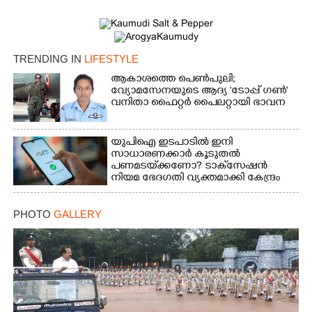
TRENDING IN
LIFESTYLE
ആകാശത്തെ പെൺപുലി;
വ്യോമസേനയുടെ ആദ്യ 'ടോപ്പ് ഗൺ'
വനിതാ ഫൈറ്റർ പൈലറ്റായി ഭാവന
യുപിഐ ഇടപാടിൽ ഇനി
സാധാരണക്കാർ കൂടുതൽ
പണമടയ്‌ക്കണോ?​ ടാക്‌സേഷൻ
നിയമ ഭേദഗതി വ്യക്തമാക്കി കേന്ദ്രം
PHOTO
GALLERY