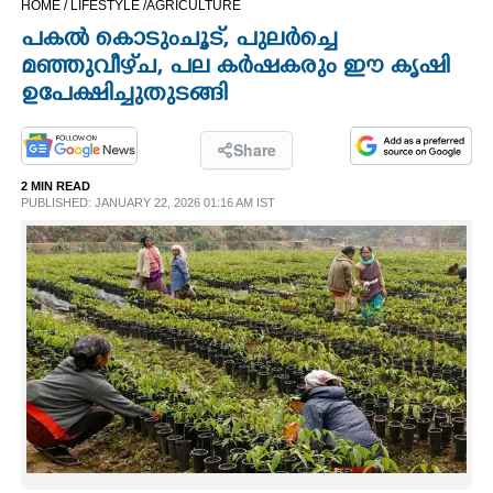
HOME /
LIFESTYLE /
AGRICULTURE
CINEMA
പകൽ കൊടുംചൂട്, പുലർച്ചെ
മഞ്ഞുവീഴ്‌ച, പല കർഷകരും ഈ കൃഷി
OPINION
ഉപേക്ഷിച്ചുതുടങ്ങി
PHOTOS
Share
2 MIN READ
PUBLISHED: JANUARY 22, 2026 01:16 AM IST
LIFESTYLE
SPIRITUAL
INFO+
ART
ASTRO