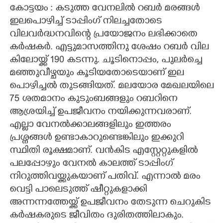
കോട്ടയം : കടുത്ത വേനലിൽ റബർ മരങ്ങൾ
CARTOONS
ഇലപൊഴിച്ച് ടാപ്പിംഗ് നിലച്ചതോടെ
വിലവർദ്ധനവിന്റെ പ്രയോജനം ലഭിക്കാതെ
കർഷകർ. എട്ടുമാസത്തിനു ശേഷം റബർ വില
LITERATURE
കിലോയ്ക്ക് 190 കടന്നു. ചൂടിനൊപ്പം, പുലർച്ചെ
മഞ്ഞുവീഴ്ചയും കൂടിയതോടെയാണ് ഇല
ZOOM
പൊഴിച്ചൽ തുടങ്ങിയത്. മലയോര മേഖലയിലെ
75 ശതമാനം കുടുംബങ്ങളും റബറിനെ
CONTACT US
ആശ്രയിച്ച് ഉപജീവനം നയിക്കുന്നവരാണ്.
എല്ലാ വേനൽക്കാലങ്ങളിലും ഇത്തരം
പ്രശ്നങ്ങൾ ഉണ്ടാകാറുണ്ടെങ്കിലും ഇക്കുറി
സ്ഥിതി രൂക്ഷമാണ്. വൻകിട എസ്റ്റേറ്റുകളിൽ
പലപ്പോഴും വേനൽ കാലത്ത് ടാപ്പിംഗ്
നിറുത്തിവയ്ക്കുകയാണ് പതിവ്. എന്നാൽ മരം
വെട്ടി പാലെടുത്ത് ഷീറ്റുകളാക്കി
അന്നന്നത്തേയ്ക്ക് ഉപജീവനം തേടുന്ന ചെറുകിട
കർഷകരുടെ ജീവിതം ദുരിതത്തിലാകും.