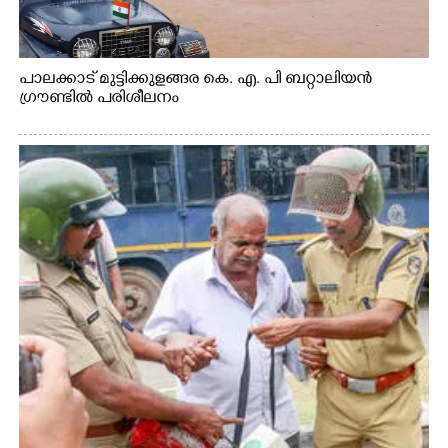
പാലക്കാട് മുട്ടിക്കുളങ്ങര കെ. എ. പി ബറ്റാലിയൻ
ഗ്രൗണ്ടിൽ പരിശീലനം