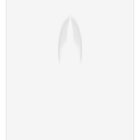
×
Share this link
Copy Link