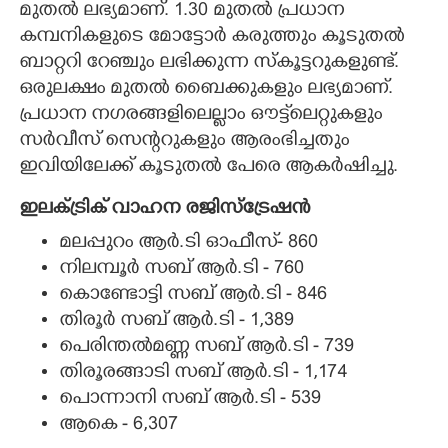
മുതൽ ലഭ്യമാണ്. 1.30 മുതൽ പ്രധാന
കമ്പനികളുടെ മോട്ടോർ കരുത്തും കൂടുതൽ
ബാറ്ററി റേഞ്ചും ലഭിക്കുന്ന സ്കൂട്ടറുകളുണ്ട്.
ഒരുലക്ഷം മുതൽ ബൈക്കുകളും ലഭ്യമാണ്.
പ്രധാന നഗരങ്ങളിലെല്ലാം ഔട്ട്‌ലെറ്റുകളും
സർവീസ് സെന്ററുകളും ആരംഭിച്ചതും
ഇവിയിലേക്ക് കൂടുതൽ പേരെ ആകർഷിച്ചു.
ഇലക്ട്രിക് വാഹന രജിസ്ട്രേഷൻ
മലപ്പുറം ആർ.ടി ഓഫീസ്- 860
നിലമ്പൂർ സബ് ആർ.ടി - 760
കൊണ്ടോട്ടി സബ് ആർ.ടി - 846
തിരൂർ സബ് ആർ.ടി - 1,​389
പെരിന്തൽമണ്ണ സബ് ആർ.ടി - 739
തിരൂരങ്ങാടി സബ് ആർ.ടി - 1,174
പൊന്നാനി സബ് ആർ.ടി - 539
ആകെ - 6,​307