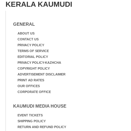
അംഗങ്ങളും
KERALA KAUMUDI
ബോട്ടുകൾ
രാഷ്ട്രീയപ്രവത്തകരും
തിരികെക്കൊണ്ടുപോകു
അടങ്ങുന്ന സംഘം
ന്നു.
റോഡിൽ അടിഞ്ഞ് കൂടിയ
ചെളിയും മണ്ണും മറ്റ്
GENERAL
മാലിന്യങ്ങളും നീക്കം
ചെയ്യുന്നു.
ABOUT US
CONTACT US
PRIVACY POLICY
TERMS OF SERVICE
EDITORIAL POLICY
PRIVACY POLICY-KAZHCHA
COPYRIGHT POLICY
ADVERTISEMENT DISCLAIMER
PRINT AD RATES
OUR OFFICES
CORPORATE OFFICE
KAUMUDI MEDIA HOUSE
EVENT TICKETS
SHIPPING POLICY
RETURN AND REFUND POLICY