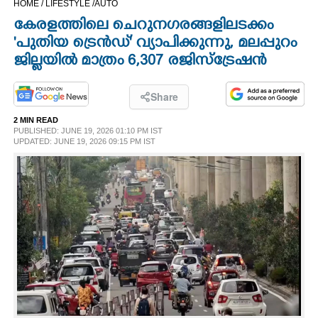
HOME /
LIFESTYLE /
AUTO
CINEMA
കേരളത്തിലെ ചെറുനഗരങ്ങളിലടക്കം
'പുതിയ ട്രെൻഡ്' വ്യാപിക്കുന്നു, മലപ്പുറം
OPINION
ജില്ലയിൽ മാത്രം 6,​307 രജിസ്ട്രേഷൻ
PHOTOS
Share
2 MIN READ
PUBLISHED: JUNE 19, 2026 01:10 PM IST
LIFESTYLE
UPDATED: JUNE 19, 2026 09:15 PM IST
SPIRITUAL
INFO+
ART
ASTRO