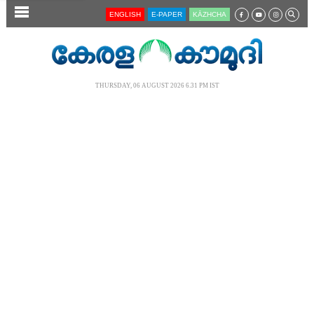
SECTIONS
ENGLISH
E-PAPER
KĀZHCHA
HOME
LATEST
THURSDAY, 06 AUGUST 2026 6.31 PM IST
AUDIO
NOTIFIED NEWS
POLL
KERALA
LOCAL
NEWS 360
CASE DIARY