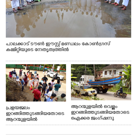
പാലക്കാട് ടൗൺ ഈസ്റ്റ് മണ്ഡലം കോൺഗ്രസ്
കമ്മിറ്റിയുടെ നേതൃത്വത്തിൽ
ആറന്മുളയിൽ വെള്ളം
പ്രളയജലം
ഇറങ്ങിത്തുടങ്ങിയതോടെ
ഇറങ്ങിത്തുടങ്ങിയതോടെ
ഐക്കര ജംഗ്ഷനു
ആറന്മുളയിൽ
സമീപത്തുനിന്ന്
ഗ്രാമപഞ്ചായത്ത്
രക്ഷാപ്രവർത്തനത്തിന്
പ്രസിഡന്റ് മാരും
കൊല്ലത്ത് നിന്ന് എത്തിയ