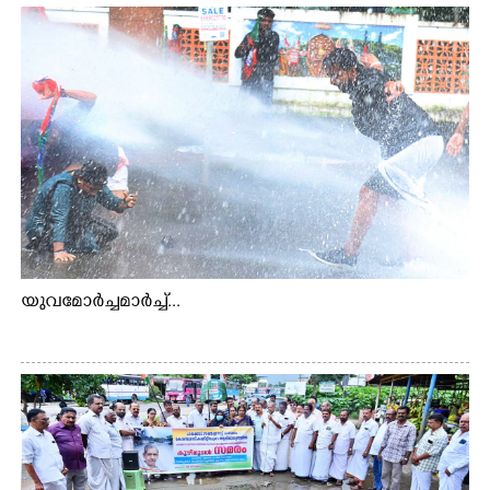
യുവമോർച്ചമാർച്ച്...