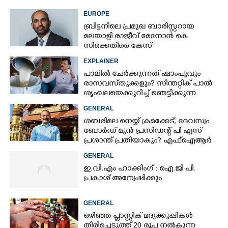
EUROPE
ബ്രിട്ടനിലെ പ്രമുഖ ബാരിസ്റ്ററായ
മലയാളി രാജീവ് മേനോൻ കെ
സിക്കെതിരെ കേസ്
EXPLAINER
പാലിൽ ചേർക്കുന്നത് ഷാംപൂവും
രാസവസ്‌തുക്കളും? സിന്തറ്റിക് പാൽ
ശൃംഖലയെക്കുറിച്ച് ഞെട്ടിക്കുന്ന
വെളിപ്പെടുത്തൽ
GENERAL
ശബരിമല നെയ്യ് ക്രമക്കേട്; ദേവസ്വം
ബോർഡ് മുൻ പ്രസിഡന്റ് പി എസ്
പ്രശാന്ത് പ്രതിയാകും? എഫ്ഐആർ
ഇന്ന് കോടതിയിൽ
GENERAL
ഇ.വി.എം ഹാക്കിംഗ് : ഐ.ജി പി.
പ്രകാശ് അന്വേഷിക്കും
GENERAL
ഒഴിഞ്ഞ പ്ളാസ്റ്റിക് മദ്യക്കുപ്പികൾ
തിരിച്ചെടുത്ത് 20 രൂപ നൽകുന്ന