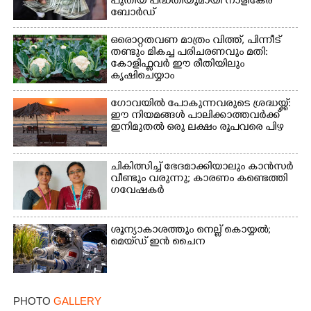
പുതിയ പദ്ധതിയുമായി നാളികേര
ബോർഡ്
ഒരൊറ്റതവണ മാത്രം വിത്ത്, പിന്നീട്
തണ്ടും മികച്ച പരിചരണവും മതി:
കോളിഫ്ലവർ ഈ രീതിയിലും
കൃഷിചെയ്യാം
ഗോവയിൽ പോകുന്നവരുടെ ശ്രദ്ധയ്ക്ക്:
ഈ നിയമങ്ങൾ പാലിക്കാത്തവർക്ക്
ഇനിമുതൽ ഒരു ലക്ഷം രൂപവരെ പിഴ
ചികിത്സിച്ച് ഭേദമാക്കിയാലും കാൻസർ
വീണ്ടും വരുന്നു; കാരണം കണ്ടെത്തി
ഗവേഷകർ
ശൂന്യാകാശത്തും നെല്ല് കൊയ്യൽ;
മെയ്‌ഡ് ഇൻ ചൈന
PHOTO
GALLERY