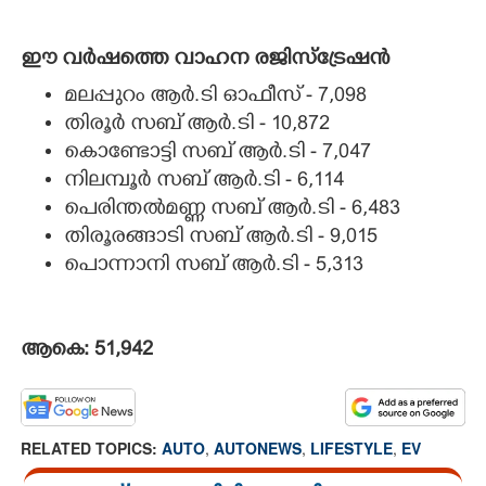
ഈ വർഷത്തെ വാഹന രജിസ്ട്രേഷൻ
മലപ്പുറം ആർ.ടി ഓഫീസ് - 7,​098
തിരൂർ സബ് ആർ.ടി - 10,​872
കൊണ്ടോട്ടി സബ് ആർ.ടി - 7,​047
നിലമ്പൂർ സബ് ആർ.ടി - 6,​114
പെരിന്തൽമണ്ണ സബ് ആർ.ടി - 6,​483
തിരൂരങ്ങാടി സബ് ആർ.ടി - 9,​015
പൊന്നാനി സബ് ആർ.ടി - 5,​313
ആകെ: 51,​942
RELATED TOPICS:
AUTO
,
AUTONEWS
,
LIFESTYLE
,
EV