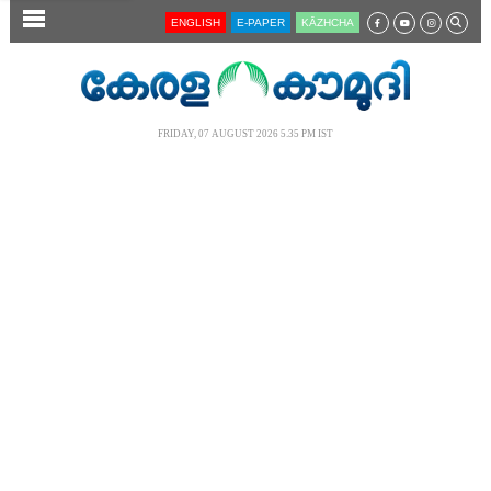
SECTIONS
ENGLISH
E-PAPER
KĀZHCHA
HOME
LATEST
FRIDAY, 07 AUGUST 2026 5.35 PM IST
AUDIO
NOTIFIED NEWS
POLL
KERALA
LOCAL
NEWS 360
CASE DIARY