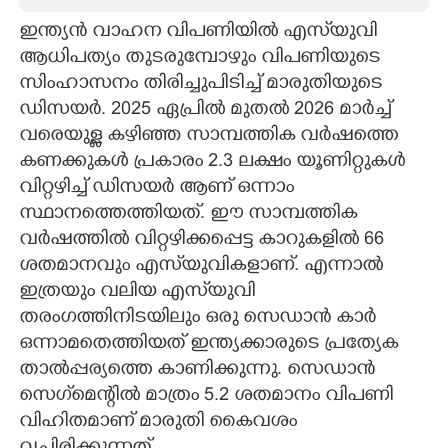
ഇന്ത്യൻ വാഹന വിപണിയിൽ എസ്‌‌യുവി
CARTOONS
ആധിപത്യം തുടരുമ്പോഴും വിപണിയുടെ
സിംഹാസനം തിരിച്ചുപിടിച്ച് മാരുതിയുടെ
LITERATURE
ഡിസയർ. 2025 ഏപ്രിൽ മുതൽ 2026 മാർച്ച്
വരെയുള്ള കഴിഞ്ഞ സാമ്പത്തിക വർഷത്തെ
ZOOM
കണക്കുകൾ പ്രകാരം 2.3 ലക്ഷം യൂണിറ്റുകൾ
വിറ്റഴിച്ച് ഡിസയർ ആണ് ഒന്നാം
CONTACT US
സ്ഥാനത്തെത്തിയത്. ഈ സാമ്പത്തിക
വർഷത്തിൽ വിറ്റഴിക്കപ്പെട്ട കാറുകളിൽ 66
ശതമാനവും എസ്‌‌യുവികളാണ്. എന്നാൽ
ഇത്രയും വലിയ എസ്‌യുവി
തരംഗത്തിനിടയിലും ഒരു സെഡാൻ കാർ
ഒന്നാമതെത്തിയത് ഇന്ത്യക്കാരുടെ പ്രത്യേക
താൽപ്പര്യത്തെ കാണിക്കുന്നു. സെഡാൻ
സെഗ്‌മെന്റിൽ മാത്രം 5.2 ശതമാനം വിപണി
വിഹിതമാണ് മാരുതി കൈവശം