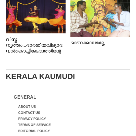
വിസ്മ
ഓണക്കാലമല്ലേ...
നൃത്തം...ഭാരതീയ വിദ്യാഭ
വൻ കൊച്ചി കേന്ദ്രത്തിന്റെ
പ്രതിമാസ സാംസ്കാരി പരി
പാടിയുടെ ഭാഗമായി ടി.ഡി
റോഡിലെ ഭാരതീയ
വിദ്യാഭവൻ സർദാർ
KERALA KAUMUDI
പട്ടേൽ സഭാഗൃഹത്തിൽ
പ്രശസ്ത കഥക് നർത്തകി എം
.
GENERAL
അക്ഷത അവതരിപ്പിച്ച ലയ
നമൻ കഥകിൽ നിന്ന്
ABOUT US
CONTACT US
PRIVACY POLICY
TERMS OF SERVICE
EDITORIAL POLICY