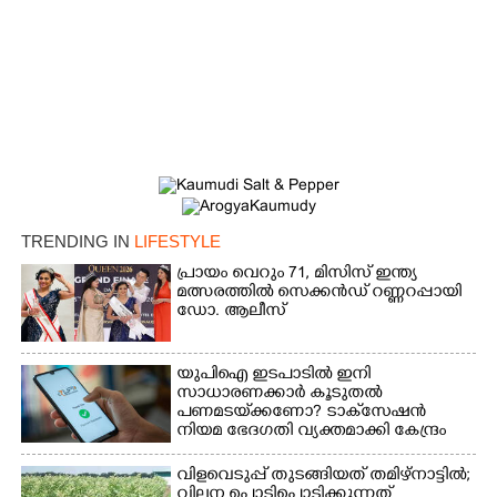
TRENDING IN
LIFESTYLE
പ്രായം വെറും 71, മിസിസ് ഇന്ത്യ
മത്സരത്തിൽ സെക്കൻഡ് റണ്ണറപ്പായി
ഡോ. ആലീസ്
യുപിഐ ഇടപാടിൽ ഇനി
സാധാരണക്കാർ കൂടുതൽ
പണമടയ്‌ക്കണോ?​ ടാക്‌സേഷൻ
നിയമ ഭേദഗതി വ്യക്തമാക്കി കേന്ദ്രം
വിളവെടുപ്പ് തുടങ്ങിയത് തമിഴ്നാട്ടിൽ;
വില്പന പൊടിപൊടിക്കുന്നത്