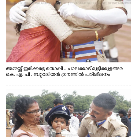
അമ്മയ്ക്ക് ഇരിക്കട്ടെ തൊപ്പി ...പാലക്കാട് മുട്ടിക്കുളങ്ങര
കെ. എ. പി . ബറ്റാലിയൻ ഗ്രൗണ്ടിൽ പരിശീലനം