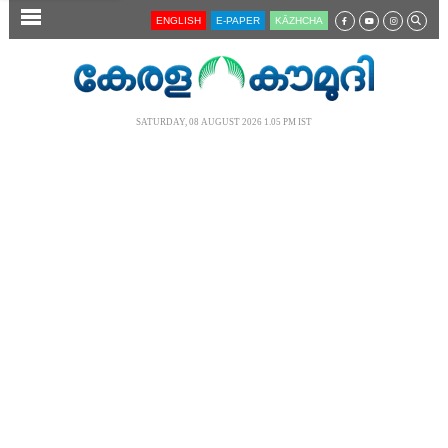
SECTIONS
ENGLISH
E-PAPER
KĀZHCHA
HOME
LATEST
SATURDAY, 08 AUGUST 2026 1.05 PM IST
AUDIO
NOTIFIED NEWS
POLL
KERALA
LOCAL
NEWS 360
CASE DIARY