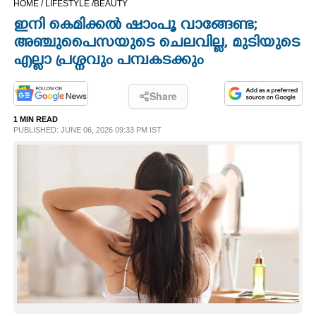
HOME /
LIFESTYLE /
BEAUTY
CINEMA
ഇനി കെമിക്കൽ ഷാംപൂ വാങ്ങേണ്ട;
അ‌ഞ്ചുപെെസയുടെ ചെലവില്ല, മുടിയുടെ
OPINION
എല്ലാ പ്രശ്നവും പമ്പകടക്കും
PHOTOS
Share
1 MIN READ
PUBLISHED: JUNE 06, 2026 09:33 PM IST
LIFESTYLE
SPIRITUAL
INFO+
ART
ASTRO