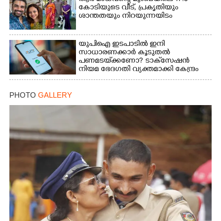
കോടിയുടെ വീട്,​ പ്രകൃതിയും
ശാന്തതയും നിറയുന്നയിടം
Copy Link
യുപിഐ ഇടപാടിൽ ഇനി
സാധാരണക്കാർ കൂടുതൽ
പണമടയ്‌ക്കണോ?​ ടാക്‌സേഷൻ
നിയമ ഭേദഗതി വ്യക്തമാക്കി കേന്ദ്രം
PHOTO
GALLERY