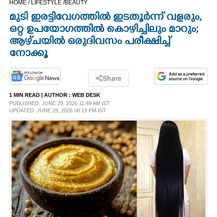
HOME /
LIFESTYLE /
BEAUTY
CINEMA
മുടി ഇരട്ടിവേഗത്തിൽ ഇടതൂർന്ന് വളരും,
ഒറ്റ ഉപയോഗത്തിൽ കൊഴിച്ചിലും മാറും;
OPINION
ആഴ്‌ചയിൽ ഒരുദിവസം പരീക്ഷിച്ച്
നോക്കൂ
PHOTOS
Share
LIFESTYLE
1 MIN READ
| AUTHOR :
WEB DESK
PUBLISHED: JUNE 29, 2026 11:49 AM IST
UPDATED: JUNE 29, 2026 08:19 PM IST
SPIRITUAL
INFO+
ART
ASTRO