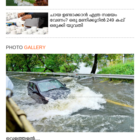
ചായ ഉണ്ടാക്കാൻ എത്ര സമയം
വേണം? ഒരു മണിക്കൂറിൽ 249 കപ്പ്
ഒരുക്കി യുവതി
PHOTO
GALLERY
വെള്ളത്തള്ളൽ....