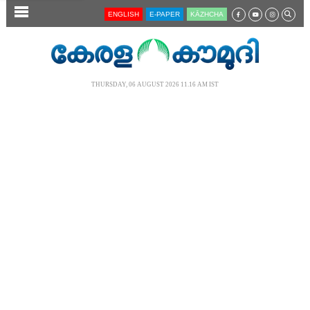
SECTIONS
ENGLISH
E-PAPER
KĀZHCHA
HOME
LATEST
THURSDAY, 06 AUGUST 2026 11.16 AM IST
AUDIO
NOTIFIED NEWS
POLL
KERALA
LOCAL
NEWS 360
CASE DIARY