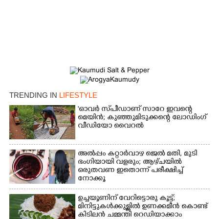
TRENDING IN
LIFESTYLE
×
Share this link
'ഓവർ സ്‌പീഡാണ് സാറേ ഇവന്റെ
മെയിൻ; കുഞ്ഞുമിടുക്കന്റെ ലോഡിംഗ്
വീഡിയോ വൈറൽ
അൽപ്പം കറ്റാർവാഴ ജെൽ മതി, മുടി
ഭംഗിയായി വളരും; ആഴ്‌ചയിൽ
Copy Link
ഒരുതവണ ഇതൊന്ന് പരീക്ഷിച്ച്
നോക്കൂ
ഉച്ചയൂണിന് വേറിട്ടൊരു കൂട്ട്;
മിനിട്ടുകൾക്കുള്ളിൽ ഉണക്കമീൻ കൊണ്ട്
കിടിലൻ ചമ്മന്തി റെഡിയാക്കാം