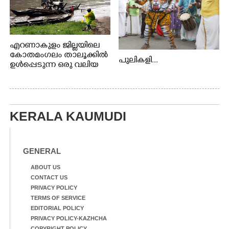
എറണാകുളം ജില്ലയിലെ
കോതമംഗലം താലൂക്കിൽ
പുലികളി...
ഉൾപ്പെടുന്ന ഒരു വലിയ
ഗ്രാമപഞ്ചായത്താണ് കുട്ട
മ്പുഴ ഗ്രാമ പഞ്ചായത്ത്.
ആദിവാസി ഊരുകളായ
വെള്ളാരംകുത്ത്,
കത്തിപ്പാറ, ഉറിയംപെട്ടി,
KERALA KAUMUDI
തേക്കല്ല്, വെട്ടിക്കല്ല്,
മഞ്ചപ്പാറ എന്നീ ആറു
സ്ഥലങ്ങളിലേക്കുള്ള
GENERAL
പ്രധാന സഞ്ചാര
മാർഗമാണ് ഈ കാണുന്ന
ABOUT US
കടത്ത് വള്ളം
CONTACT US
PRIVACY POLICY
TERMS OF SERVICE
EDITORIAL POLICY
PRIVACY POLICY-KAZHCHA
COPYRIGHT POLICY