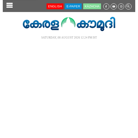
SECTIONS
ENGLISH
E-PAPER
KĀZHCHA
HOME
LATEST
SATURDAY, 08 AUGUST 2026 12.24 PM IST
AUDIO
NOTIFIED NEWS
POLL
KERALA
LOCAL
NEWS 360
CASE DIARY