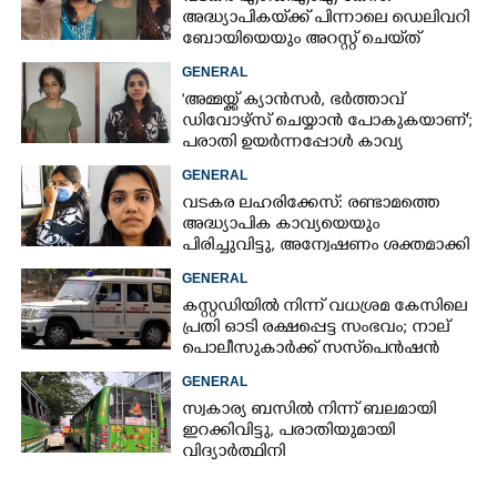
അദ്ധ്യാപികയ്‌ക്ക് പിന്നാലെ ഡെലിവറി
ബോയിയെയും അറസ്റ്റ് ചെയ്‌ത്
പ്രത്യേക അന്വേഷണ സംഘം
GENERAL
'അമ്മയ്ക്ക് ക്യാൻസർ, ഭർത്താവ്
ഡിവോഴ്സ് ചെയ്യാൻ പോകുകയാണ്';
പരാതി ഉയർന്നപ്പോൾ കാവ്യ
പറഞ്ഞത്
GENERAL
വടകര ലഹരിക്കേസ്: രണ്ടാമത്തെ
അദ്ധ്യാപിക കാവ്യയെയും
പിരിച്ചുവിട്ടു, അന്വേഷണം ശക്തമാക്കി
പൊലീസ്
GENERAL
കസ്റ്റഡിയിൽ നിന്ന് വധശ്രമ കേസിലെ
പ്രതി ഓടി രക്ഷപ്പെട്ട സംഭവം; നാല്
പൊലീസുകാർക്ക് സസ്‌പെൻഷൻ
GENERAL
സ്വകാര്യ ബസിൽ നിന്ന് ബലമായി
ഇറക്കിവിട്ടു, പരാതിയുമായി
വിദ്യാർത്ഥിനി