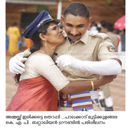
അമ്മയ്ക്ക് ഇരിക്കട്ടെ തൊപ്പി ...പാലക്കാട് മുട്ടിക്കുളങ്ങര
കെ. എ. പി . ബറ്റാലിയൻ ഗ്രൗണ്ടിൽ പരിശീലനം