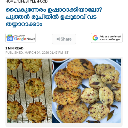
HOME /
LIFESTYLE /
FOOD
CINEMA
വൈകുന്നേരം ഉഷാറാക്കിയാലോ?
പുത്തൻ രുചിയിൽ ഉപ്പുമാവ് വട
OPINION
തയ്യാറാക്കാം
PHOTOS
Share
1 MIN READ
PUBLISHED: MARCH 04, 2026 01:47 PM IST
LIFESTYLE
SPIRITUAL
INFO+
ART
ASTRO