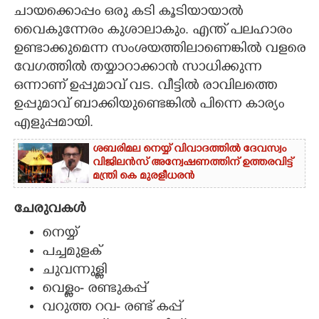
ചായക്കൊപ്പം ഒരു കടി കൂടിയായാൽ
CARTOONS
വൈകുന്നേരം കുശാലാകും. എന്ത് പലഹാരം
ഉണ്ടാക്കുമെന്ന സംശയത്തിലാണെങ്കിൽ വളരെ
വേഗത്തിൽ തയ്യാറാക്കാൻ സാധിക്കുന്ന
LITERATURE
ഒന്നാണ് ഉപ്പുമാവ് വട. വീട്ടിൽ രാവിലത്തെ
ഉപ്പുമാവ് ബാക്കിയുണ്ടെങ്കിൽ പിന്നെ കാര്യം
ZOOM
എളുപ്പമായി.
CONTACT US
ശബരിമല നെയ്യ് വിവാദത്തിൽ ദേവസ്വം
വിജിലൻസ് അന്വേഷണത്തിന് ഉത്തരവിട്ട്
മന്ത്രി കെ മുരളീധരൻ
ചേരുവകൾ
നെയ്യ്
പച്ചമുളക്
ചുവന്നുള്ളി
വെള്ളം- രണ്ടുകപ്പ്
വറുത്ത റവ- രണ്ട് കപ്പ്