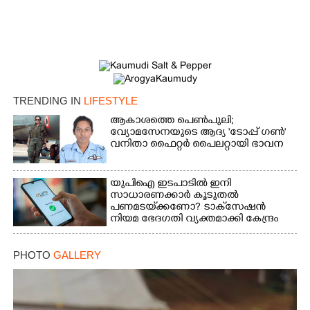
TRENDING IN
LIFESTYLE
ആകാശത്തെ പെൺപുലി;
വ്യോമസേനയുടെ ആദ്യ 'ടോപ്പ് ഗൺ'
വനിതാ ഫൈറ്റർ പൈലറ്റായി ഭാവന
യുപിഐ ഇടപാടിൽ ഇനി
സാധാരണക്കാർ കൂടുതൽ
പണമടയ്‌ക്കണോ?​ ടാക്‌സേഷൻ
നിയമ ഭേദഗതി വ്യക്തമാക്കി കേന്ദ്രം
PHOTO
GALLERY