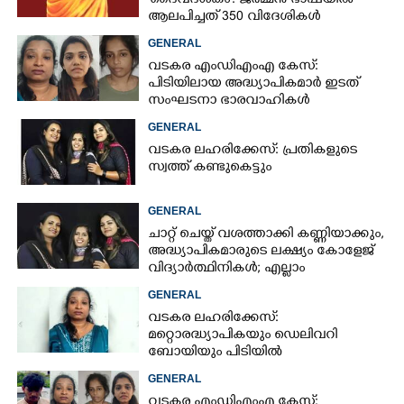
'ദൈവദശകം': ജർമ്മൻ ഭാഷയിൽ
ആലപിച്ചത് 350 വിദേശികൾ
GENERAL
വടകര എംഡിഎംഎ കേസ്:
പിടിയിലായ അദ്ധ്യാപികമാർ ഇടത്
സംഘടനാ ഭാരവാഹികൾ
GENERAL
വടകര ലഹരിക്കേസ്: പ്രതികളുടെ
സ്വത്ത് കണ്ടുകെട്ടും
GENERAL
ചാറ്റ് ചെയ്ത് വശത്താക്കി കണ്ണിയാക്കും,
അദ്ധ്യാപികമാരുടെ ലക്ഷ്യം കോളേജ്
വിദ്യാർത്ഥിനികൾ; എല്ലാം
ആഡംബരത്തിനായി
GENERAL
വടകര ലഹരിക്കേസ്:
മറ്റൊരദ്ധ്യാപികയും ഡെലിവറി
ബോയിയും പിടിയിൽ
GENERAL
വടകര എംഡിഎംഎ കേസ്: