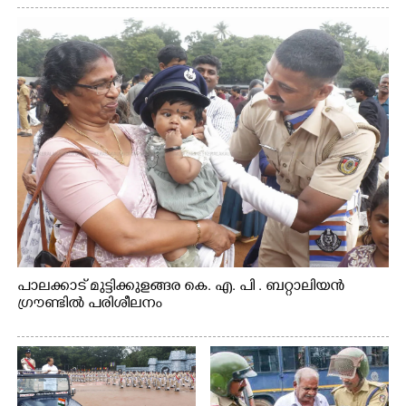
പാലക്കാട് മുട്ടിക്കുളങ്ങര കെ. എ. പി . ബറ്റാലിയൻ
ഗ്രൗണ്ടിൽ പരിശീലനം