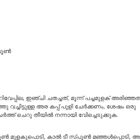
്പൂൺ
പ്പില, ഇഞ്ചി ചതച്ചത്, മൂന്ന് പച്ചമുളക് അരിഞ്ഞത
ു വച്ചിട്ടുള്ള അര കപ്പ് പുളി ചേർക്കണം, ശേഷം ഒരു
േർത്ത് ചെറു തീയിൽ നന്നായി വേിച്ചെടുക്കുക.
Share this link
്പൂൺ മുളകുപൊടി, കാൽ ടീ സ്പൂൺ മഞ്ഞൾപ്പൊടി, 