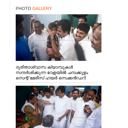
PHOTO
GALLERY
ദുരിതാശ്വാസ ക്യാമ്പുകൾ
സന്ദർശിക്കുന്ന വേളയിൽ ചമ്പക്കുളം
സെന്റ് മേരീസ് ഹയർ സെക്കൻഡറി
സ്കൂളിലെ ക്യാമ്പിലെത്തിയ എ.ഐ.സി.സി
ജനറൽ സെക്രട്ടറി കെ.സി
വേണുഗോപാൽ എം.പി കുരുന്നിനെ
എടുത്ത് ലാളിച്ചപ്പോൾ. സഹകരണ-
എക്സൈസ് വകുപ്പ് മന്ത്രി എം. ലിജു,
കൃഷിവകുപ്പ് മന്ത്രി ടി. സിദ്ദിഖ്, റെജി
ചെറിയാൻ എം. എൽ. എ എന്നിവർ സമീപം