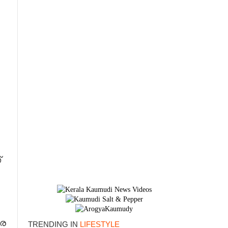
്
×
അര
TRENDING IN
LIFESTYLE