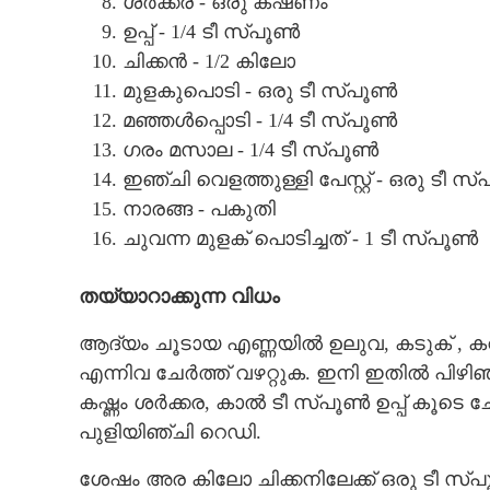
ശർക്കര - ഒരു കഷണം
ഉപ്പ് - 1/4 ടീ സ്പൂൺ
ചിക്കൻ - 1/2 കിലോ
മുളകുപൊടി - ഒരു ടീ സ്പൂൺ
മഞ്ഞൾപ്പൊടി - 1/4 ടീ സ്പൂൺ
ഗരം മസാല - 1/4 ടീ സ്പൂൺ
ഇഞ്ചി വെളത്തുള്ളി പേസ്റ്റ് - ഒരു ടീ സ
നാരങ്ങ - പകുതി
ചുവന്ന മുളക് പൊടിച്ചത് - 1 ടീ സ്പൂൺ
തയ്യാറാക്കുന്ന വിധം
ആദ്യം ചൂടായ എണ്ണയിൽ ഉലുവ, കടുക് , കറിവേ
എന്നിവ ചേർത്ത് വഴറ്റുക. ഇനി ഇതിൽ പിഴിഞ്ഞ
കഷ്ണം ശർക്കര, കാൽ ടീ സ്പൂൺ ഉപ്പ് കൂടെ ച
പുളിയിഞ്ചി റെഡി.
ശേഷം അര കിലോ ചിക്കനിലേക്ക് ഒരു ടീ സ