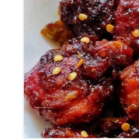
CINEMA
OPINION
PHOTOS
LIFESTYLE
SPIRITUAL
INFO+
ART
ASTRO