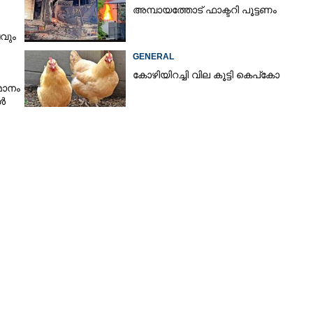
അമ്പായത്തോട് ഫാക്ടറി പൂട്ടണം
ടവും
GENERAL
കോഴിയിറച്ചി വില കൂട്ടി കെപ്കോ
മാനം
കൾ