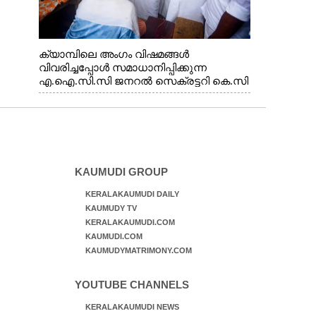
ക്യാമ്പിലെ അംഗം വിഷമങ്ങൾ
വിവരിച്ചപ്പോൾ സമാധാനിപ്പിക്കുന്ന
എ.ഐ.സി.സി ജനറൽ സെക്രട്ടറി കെ.സി
വേണുഗോപാൽ എം.പി. സഹകരണ-
എക്സൈസ് വകുപ്പ് മന്ത്രി എം. ലിജു,
എന്നിവർ
KAUMUDI GROUP
KERALAKAUMUDI DAILY
KAUMUDY TV
KERALAKAUMUDI.COM
KAUMUDI.COM
KAUMUDYMATRIMONY.COM
YOUTUBE CHANNELS
KERALAKAUMUDI NEWS