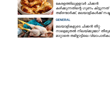
കേരളത്തിലുളളവർ ചിക്കൻ
കഴിക്കുന്നതിന്റെ ഗുണം കിട്ടുന്നത്
തമിഴന്മാർക്ക്, മലയാളികൾക്ക് നഷ്
കടവും മാത്രം
GENERAL
മലയാളികളുടെ ചിക്കൻ തീറ്റ
നാളെമുതൽ നിലയ്ക്കുമോ? തീരു
മാറ്റാതെ തമിഴ്നാട്ടിലെ വ്യാപാരി