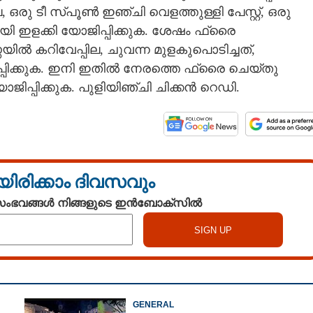
ഒരു ടീ സ്പൂൺ ഇഞ്ചി വെളത്തുള്ളി പേസ്റ്റ്, ഒരു
യി ഇളക്കി യോജിപ്പിക്കുക. ശേഷം ഫ്രൈ
ിൽ കറിവേപ്പില, ചുവന്ന മുളകുപൊടിച്ചത്,
Copy Link
കൻ കഴിച്ചിട്ടുണ്ടോ?
ിപ്പിക്കുക. ഇനി ഇതിൽ നേരത്തെ ഫ്രൈ ചെയ്തു
 ചെയ്താൽ പിന്നെ ഇത്
 യോജിപ്പിക്കുക. പുളിയിഞ്ചി ചിക്കൻ റെഡി.
യിരിക്കാം ദിവസവും
 സംഭവങ്ങൾ നിങ്ങളുടെ ഇൻബോക്സിൽ
GENERAL