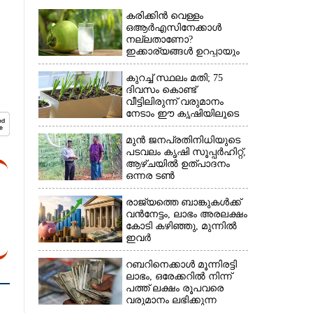
കരിക്കിൻ വെള്ളം
ഒആർഎസിനേക്കാൾ
നല്ലതാണോ?
ഇക്കാര്യങ്ങൾ ഉറപ്പായും
അറിഞ്ഞിരിക്കണം
കുറച്ച് സ്ഥലം മതി; 75
ദിവസം കൊണ്ട്
വീട്ടിലിരുന്ന് വരുമാനം
നേടാം ഈ കൃഷിയിലൂടെ
മുൻ ജനപ്രതിനിധിയുടെ
പടവലം കൃഷി സൂപ്പർഹിറ്റ്,​
ആഴ്ചയിൽ ഉത്പാദനം
ഒന്നര ടൺ
രാജ്യത്തെ ബാങ്കുകൾക്ക്
വൻനേട്ടം,​ ലാഭം അരലക്ഷം
കോടി കഴിഞ്ഞു,​ മുന്നിൽ
ഇവർ
റബറിനെക്കാൾ മൂന്നിരട്ടി
ലാഭം,​ ഒരേക്കറിൽ നിന്ന്
പത്ത് ലക്ഷം രൂപവരെ
വരുമാനം ലഭിക്കുന്ന
കൃഷിക്ക് ഡിമാൻഡേറുന്നു