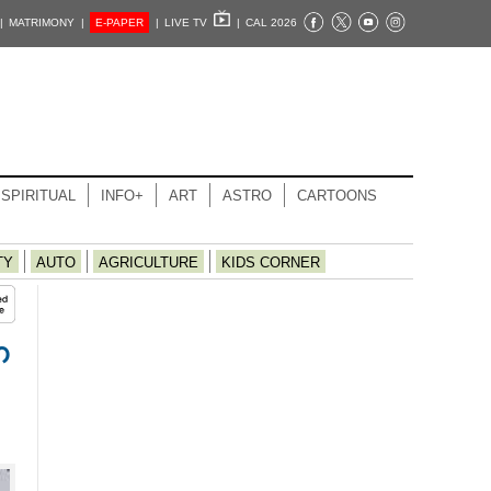
|
MATRIMONY |
E-PAPER
|
LIVE TV
|
CAL 2026
SPIRITUAL
INFO+
ART
ASTRO
CARTOONS
TY
AUTO
AGRICULTURE
KIDS CORNER
െ