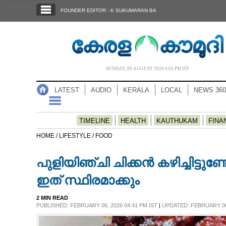
SECTIONS
FOUNDER EDITOR : K SUKUMARAN BA
HOME
LATEST
AUDIO
SUNDAY, 09 AUGUST 2026 6.05 PM IST
NOTIFIED NEWS
LATEST
AUDIO
KERALA
LOCAL
NEWS 360
POLL
KERALA
TIMELINE
HEALTH
KAUTHUKAM
FINA
HOME /
LIFESTYLE /
FOOD
LOCAL
പുളിയിഞ്ചി ചിക്കൻ കഴിച്ചിട്ട
NEWS 360
ഇത് സ്ഥിരമാക്കും
2 MIN READ
CASE DIARY
PUBLISHED: FEBRUARY 06, 2026 04:41 PM IST
|
UPDATED: FEBRUARY 06,