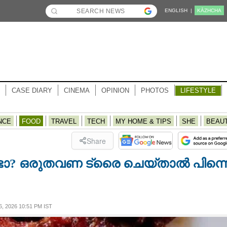
ENGLISH |
KĀZHCHA
CASE DIARY
CINEMA
OPINION
PHOTOS
LIFESTYLE
NCE
FOOD
TRAVEL
TECH
MY HOME & TIPS
SHE
BEAU
Share
ുണ്ടോ? ഒരുതവണ ട്രെെ ചെയ്താൽ പിന്ന
 2026 10:51 PM IST