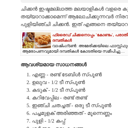
ചിക്കൻ ഇഷ്ടമല്ലാത്ത മലയാളികൾ വളരെ കു
CARTOONS
തയ്യാറാക്കാമെന്ന് ആലോചിക്കുന്നവർ നിരവ
പുളിയിഞ്ചി ചിക്കൻ. ഇത് എങ്ങനെ തയ്യാറാക
LITERATURE
ഫ്രൈഡ് ചിക്കനൊപ്പം 'കോണ്ടം',​ പരാ
ദമ്പതികൾ
ZOOM
വാഷിംഗ്ടൺ: അമേരിക്കയിലെ ഫാസ്റ്റ്ഫു
ആരോപണവുമായി ദമ്പതികൾ കോടതിയെ സമീപിച്ചു....
CONTACT US
ആവശ്യമായ സാധനങ്ങൾ
എണ്ണ - രണ്ട് ടേബിൾ സ്പൂൺ
ഉലുവ - 1/2 ടീ സ്പൂൺ
കടുക് - 1/2 ടീ സ്പൂൺ
കറിവേപ്പില - രണ്ട് തണ്ട്
ഇഞ്ചി ചതച്ചത് - ഒരു ടീ സ്പൂൺ
പച്ചമുളക് അരിഞ്ഞത് - മൂന്നെണ്ണം
പുളി - 1/2 കപ്പ്