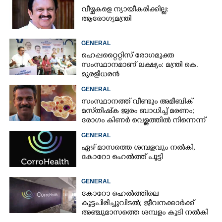
വീഴ്ചകളെ ന്യായീകരിക്കില്ല:
ആരോഗ്യമന്ത്രി
GENERAL
ഹെപ്പറ്റൈറ്റിസ് രോഗമുക്ത
സംസ്ഥാനമാണ് ലക്ഷ്യം: മന്ത്രി കെ.
മുരളീധരൻ
×
GENERAL
Share this link
സംസ്ഥാനത്ത് വീണ്ടും അമീബിക്
മസ്‌തിഷ്‌ക ജ്വരം ബാധിച്ച് മരണം;
രോഗം കിണർ വെള്ളത്തിൽ നിന്നെന്ന്
സംശയം
GENERAL
ഏഴ് മാസത്തെ ശമ്പളവും നൽകി,
Copy Link
കോറോ ഹെൽത്ത് പൂട്ടി
GENERAL
കോറോ ഹെൽത്തിലെ
കൂട്ടപിരിച്ചുവിടൽ; ജീവനക്കാർക്ക്
അഞ്ചുമാസത്തെ ശമ്പളം കൂടി നൽകി