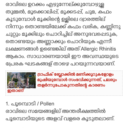
രാവിലെ ഉറക്കം എഴുന്നേല്ക്കുമ്പോഴുള്ള
CARTOONS
തുമ്മൽ, മൂക്കൊലിപ്പ്, മൂക്കടപ്പ്, ചുമ, കഫം
കൂടുമ്പോൾ മൂക്കിന്റെ ഉള്ളിലെ ദ്വാരത്തില്
നിന്നും തൊണ്ടയിലേക്ക് കഫം വരിക, കണ്ണിനു
LITERATURE
ചുറ്റും മൂക്കിലും ചൊറിച്ചില് അനുഭവപ്പെടുക,
തൊണ്ടയും അണ്ണാക്കും ചൊറിയുക എന്നീ
ZOOM
ലക്ഷണങ്ങൾ ഉണ്ടെങ്കില് അത് Allergic Rhinitis
ആകാം. സാധാരണയായി ഈ അവസ്ഥയുടെ
CONTACT US
പ്രേരക ഘടകങ്ങള് താഴെ പറയുന്നവയാണ്.
ട്രാഫിക് ബ്ലോക്കിൽ മണിക്കൂറുകളോളം
മുഷിയുമ്പോൾ സംഭവിക്കുന്നത്, പലരും
തളർന്നുപോകുന്നതിന്റെ കാരണം
ഇതാണ്
1. പൂമ്പൊടി / Pollen
രാവിലെ സമയങ്ങളില് അന്തരീക്ഷത്തിൽ
പൂമ്പൊടിയുടെ അളവ് വളരെ കൂടുതലാണ്.