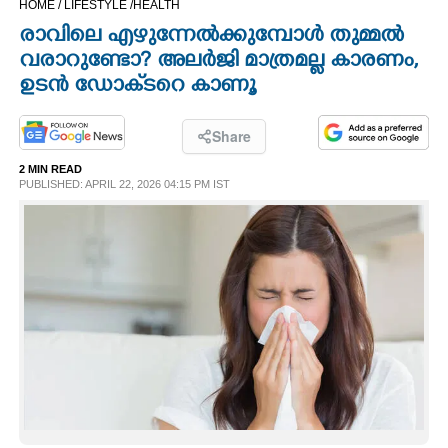
HOME /
LIFESTYLE /
HEALTH
CINEMA
രാവിലെ എഴുന്നേൽക്കുമ്പോൾ തുമ്മൽ
വരാറുണ്ടോ? അലർജി മാത്രമല്ല കാരണം,
OPINION
ഉടൻ ഡോക്‌ടറെ കാണൂ
PHOTOS
Share
2 MIN READ
PUBLISHED: APRIL 22, 2026 04:15 PM IST
LIFESTYLE
SPIRITUAL
INFO+
ART
ASTRO