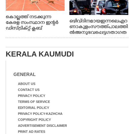
കൊല്ലത്ത് നടക്കുന്ന
ഒഴിവ് ദിനമായ ഇന്നലെ എറ
കേരള സംസ്ഥാന ഇന്റർ
ണാകുളം സൗത്ത് പാലത്തി
ഡിസ്ട്രിക്റ്റ് ക്ലബ്
ൽ അനുഭവപ്പെട്ട ഗതാഗത
അത്‌ലറ്റിക്
ക്കുരുക്ക്
ചാമ്പ്യൻഷിപ്പിൽ അണ്ടർ
20 ആൺകുട്ടികളുടെ 200
മീറ്റർ ഓട്ടം ഫൈനൽ
KERALA KAUMUDI
മത്സരത്തിനിടെ സിന്തറ്റിക്
ട്രാക്കിന് കുറുകെ ഓടുന്ന
നായകൾ.
GENERAL
ABOUT US
CONTACT US
PRIVACY POLICY
TERMS OF SERVICE
EDITORIAL POLICY
PRIVACY POLICY-KAZHCHA
COPYRIGHT POLICY
ADVERTISEMENT DISCLAIMER
PRINT AD RATES