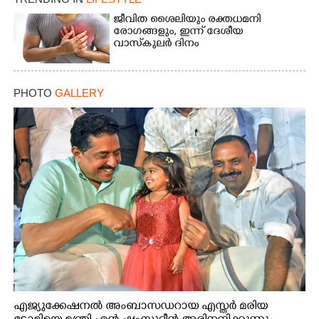
ജീവിത ശൈലിയും രക്തധമനി
രോഗങ്ങളും, ഇന്ന് ദേശീയ
വാസ്‌കുലര്‍ ദിനം
PHOTO
GALLERY
എജ്യുക്കേഷനൽ അംബാസഡറായ എസ്തർ മരിയ