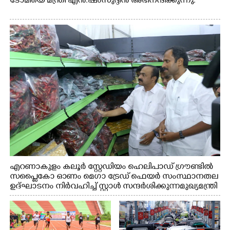
ടോമിയെ മന്ത്രി എൻ.ഷംസുദ്ദീൻ അഭിനന്ദിക്കുന്നു.
എറണാകുളം കലൂർ സ്റ്റേഡിയം ഹെലിപാഡ് ഗ്രൗണ്ടിൽ
സപ്ളൈകോ ഓണം മെഗാ ട്രേഡ് ഫെയർ സംസ്ഥാനതല
ഉദ്ഘാടനം നിർവഹിച്ച് സ്റ്റാൾ സന്ദർശിക്കുന്ന മുഖ്യമന്ത്രി
വി.ഡി. സതീശൻ. മന്ത്രി അനൂപ് ജേക്കബ് സമീപം