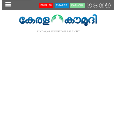
SECTIONS
ENGLISH
E-PAPER
KĀZHCHA
HOME
LATEST
SUNDAY, 09 AUGUST 2026 9.02 AM IST
AUDIO
NOTIFIED NEWS
POLL
KERALA
LOCAL
NEWS 360
CASE DIARY