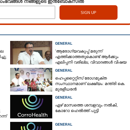
 സംഭവങ്ങൾ നിങ്ങളുടെ ഇൻബോക്സിൽ
ുതൽ അഴുക്കുവരെ;
Copy Link
നിങ്ങളുടെ
ത് കോടിക്കണക്കിന്
GENERAL
ലെ
'ആരോഗ്യവകുപ്പ് മരുന്ന്
്ചു;
എത്തിക്കാത്തതുകൊണ്ട് ആർക്കും
എലിപ്പനി വരില്ല, വിവാദങ്ങൾ വിഷയ
ദാരിദ്ര്യത്തിന്റെ ഭാഗം'
GENERAL
ഹെപ്പറ്റൈറ്റിസ് രോഗമുക്ത
സംസ്ഥാനമാണ് ലക്ഷ്യം: മന്ത്രി കെ.
മുരളീധരൻ
GENERAL
ഏഴ് മാസത്തെ ശമ്പളവും നൽകി,
;
കോറോ ഹെൽത്ത് പൂട്ടി
്ന്
GENERAL