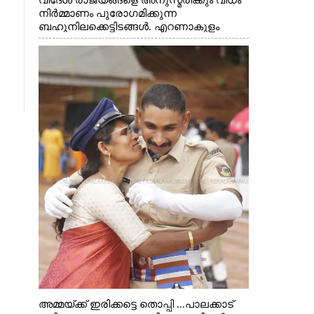
വിദേശ രാജ്യങ്ങളെ അനുസ്മരിക്കും വിധം
നിർമ്മാണം പുരോഗമിക്കുന്ന
ബഹുനിലക്കെട്ടിടങ്ങൾ. എറണാകുളം
ചാത്യാത്ത് റോഡിൽ നിന്നുള്ള കാഴ്ച
അമ്മയ്ക്ക് ഇരിക്കട്ടെ തൊപ്പി ...പാലക്കാട്