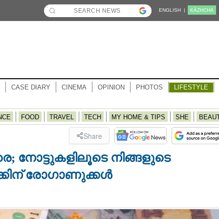
ENGLISH |
KĀZHCHA
CASE DIARY
CINEMA
OPINION
PHOTOS
LIFESTYLE
NCE
FOOD
TRAVEL
TECH
MY HOME & TIPS
SHE
BEAU
Share
; നോട്ടുകളിലൂടെ നിങ്ങളുടെ
്കിന് രോഗാണുക്കൾ