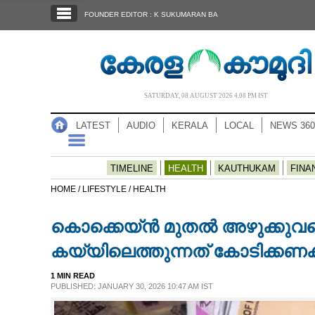
SECTIONS
FOUNDER EDITOR : K SUKUMARAN BA
HOME
LATEST
AUDIO
SATURDAY, 08 AUGUST 2026 4.08 PM IST
NOTIFIED NEWS
LATEST
AUDIO
KERALA
LOCAL
NEWS 360
POLL
KERALA
TIMELINE
HEALTH
KAUTHUKAM
FINA
HOME /
LIFESTYLE /
HEALTH
LOCAL
കൊക്കെയ്‌ൻ മുതൽ അഴുക്കുവരെ
NEWS 360
കയ്യിലെത്തുന്നത് കോടിക്കണക
1 MIN READ
CASE DIARY
PUBLISHED: JANUARY 30, 2026 10:47 AM IST