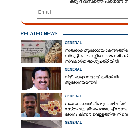
ഒരു ദിവസത്തെ പ്രധാന
കൊക്കെയ്‌ൻ മ
നോട്ടുകളിലൂടെ 
കയ്യിലെത്തുന്ന
രോഗാണുക്കൾ
RELATED NEWS
GENERAL
സർക്കാർ ആരോഗ്യ കേന്ദ്രത്തി
ഡ്യൂട്ടിക്കിടെ നഴ്സിനെ അണലി കടിച
സ്വകാര്യ ആശുപത്രിയിൽ
ചികിത്സയിൽ
GENERAL
വീഴ്ചകളെ ന്യായീകരിക്കില്ല:
ആരോഗ്യമന്ത്രി
GENERAL
സംസ്ഥാനത്ത് വീണ്ടും അമീബിക്
മസ്‌തിഷ്‌ക ജ്വരം ബാധിച്ച് മരണം
രോഗം കിണർ വെള്ളത്തിൽ നിന്നെന
സംശയം
GENERAL