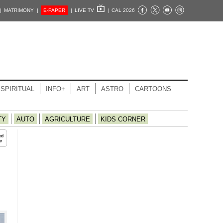
|
MATRIMONY |
E-PAPER
|
LIVE TV
|
CAL 2026
SPIRITUAL
INFO+
ART
ASTRO
CARTOONS
TY
AUTO
AGRICULTURE
KIDS CORNER