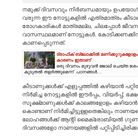
നമുക്ക് ദിവസവും നിർബന്ധമായും ഉപയോഗിക
CARTOONS
വരുന്ന ഈ നോട്ടുകളിൽ എത്രമാത്രം കീടാണുക്കൾ
രോഗകാരികൾ മാത്രമല്ല, ചിലപ്പോൾ ജീവനു
LITERATURE
വാസസ്ഥലമാണ് നോട്ടുകൾ. കോടിക്കണക്കിന
കാണപ്പെടുന്നത്.
ZOOM
ട്രാഫിക് ബ്ലോക്കിൽ മണിക്കൂറുകളോളം 
കാരണം ഇതാണ്
CONTACT US
ഒരു ദിവസം മുഴുവൻ ജോലി ചെയ്‌ത ശേഷം 
കൂടുതൽ തളർത്തുമെന്ന് പഠനങ്ങൾ....
കീടാണുക്കൾക്ക് എളുപ്പത്തിൽ കഴിയാൻ പറ്
നിർമിച്ച നോട്ടുകളിൽ ഈർപ്പം, വിയർപ്പ്, ഭ
സൂക്ഷ്‌മാണുക്കൾക്ക് കാലങ്ങളോളം കഴിയാ
കൊണ്ടാണ് നിർമിച്ചിട്ടുള്ളതെങ്കിലും നാണ
ലോഹങ്ങൾക്ക് ആന്റി മൈക്രോബിയൽ ഗുണങ്ങ
ദിവസങ്ങളോ നാണയങ്ങളിൽ പറ്റിപ്പിടിച്ചിരിക്