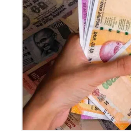
CINEMA
OPINION
PHOTOS
LIFESTYLE
SPIRITUAL
INFO+
ART
ASTRO