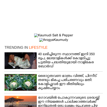
TRENDING IN
LIFESTYLE
40 ലഭിച്ചിരുന്ന സ്ഥാനത്ത് ഇനി 350
രൂപ, മലയാളികൾക്ക് കോളടിച്ചു:
പുതിയ പദ്ധതിയുമായി നാളികേര
ബോർഡ്
ഒരൊറ്റതവണ മാത്രം വിത്ത്, പിന്നീട്
തണ്ടും മികച്ച പരിചരണവും മതി:
കോളിഫ്ലവർ ഈ രീതിയിലും
കൃഷിചെയ്യാം
ഗോവയിൽ പോകുന്നവരുടെ ശ്രദ്ധയ്ക്ക്:
ഈ നിയമങ്ങൾ പാലിക്കാത്തവർക്ക്
ഇനിമുതൽ ഒരു ലക്ഷം രൂപവരെ പിഴ