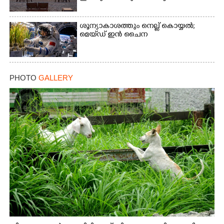
ശൂന്യാകാശത്തും നെല്ല് കൊയ്യൽ;
മെയ്‌ഡ് ഇൻ ചൈന
PHOTO
GALLERY