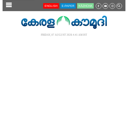
SECTIONS
ENGLISH
E-PAPER
KĀZHCHA
HOME
LATEST
FRIDAY, 07 AUGUST 2026 4.41 AM IST
AUDIO
NOTIFIED NEWS
POLL
KERALA
LOCAL
NEWS 360
CASE DIARY