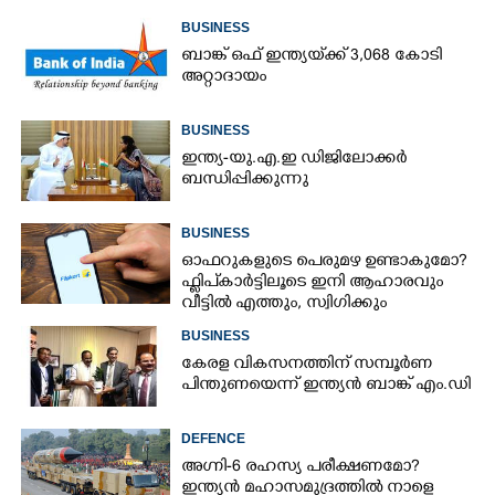
BUSINESS
ബാങ്ക് ഒഫ് ഇന്ത്യയ്‌ക്ക് 3,068 കോടി
അറ്റാദായം
BUSINESS
ഇന്ത്യ-യു.എ.ഇ ഡിജിലോക്കർ
ബന്ധിപ്പിക്കുന്നു
BUSINESS
ഓഫറുകളുടെ പെരുമഴ ഉണ്ടാകുമോ?​
ഫ്ലിപ്കാർട്ടിലൂടെ ഇനി ആഹാരവും
വീട്ടിൽ എത്തും,​ സ്വിഗിക്കും
സൊമാറ്റോയ്ക്കും പുതിയ എതിരാളി
BUSINESS
കേരള വികസനത്തിന് സമ്പൂർണ
പിന്തുണയെന്ന് ഇന്ത്യൻ ബാങ്ക് എം.ഡി
DEFENCE
അഗ്നി-6 രഹസ്യ പരീക്ഷണമോ?
ഇന്ത്യൻ മഹാസമുദ്രത്തിൽ നാളെ