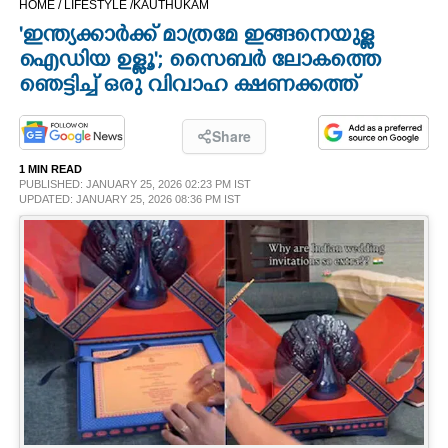
HOME /
LIFESTYLE /
KAUTHUKAM
CINEMA
'ഇന്ത്യക്കാർക്ക് മാത്രമേ ഇങ്ങനെയുള്ള
ഐഡിയ ഉള്ളൂ'; സെെബർ ലോകത്തെ
OPINION
ഞെട്ടിച്ച് ഒരു വിവാഹ ക്ഷണക്കത്ത്
PHOTOS
Share
1 MIN READ
PUBLISHED: JANUARY 25, 2026 02:23 PM IST
LIFESTYLE
UPDATED: JANUARY 25, 2026 08:36 PM IST
SPIRITUAL
INFO+
ART
ASTRO