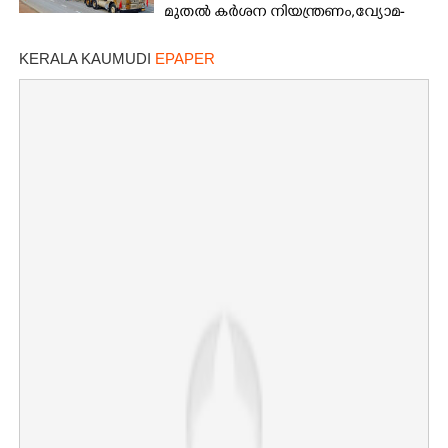
മുതൽ കർശന നിയന്ത്രണം,വ്യോമ-
സമുദ്ര പാതകൾ അടയ്ക്കും
KERALA KAUMUDI
EPAPER