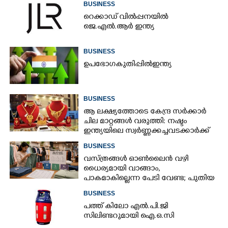
BUSINESS
റെക്കാഡ് വിൽപ്പനയിൽ
ജെ.എൽ.ആർ ഇന്ത്യ
BUSINESS
ഉ​പ​ഭോ​ഗ​ ​കു​തി​പ്പി​ൽ​ ​ഇ​ന്ത്യ​
BUSINESS
ആ ലക്ഷ്യത്തോടെ കേന്ദ്ര സർക്കാർ
ചില മാറ്റങ്ങൾ വരുത്തി: നഷ്ടം
ഇന്ത്യയിലെ സ്വർണ്ണക്കച്ചവടക്കാർക്ക്
BUSINESS
വസ്ത്രങ്ങൾ ഓൺലൈൻ വഴി
ധൈര്യമായി വാങ്ങാം,​
പാകമാകില്ലെന്ന പേടി വേണ്ട; പുതിയ
മാനദണ്ഡവുമായി സർക്കാർ
BUSINESS
പത്ത് കിലോ എൽ.പി.ജി
സിലിണ്ടറുമായി ഐ.ഒ.സി