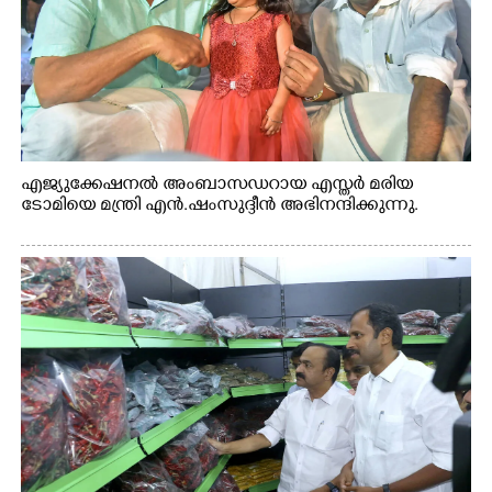
എജ്യുക്കേഷനൽ അംബാസഡറായ എസ്തർ മരിയ
ടോമിയെ മന്ത്രി എൻ.ഷംസുദ്ദീൻ അഭിനന്ദിക്കുന്നു.