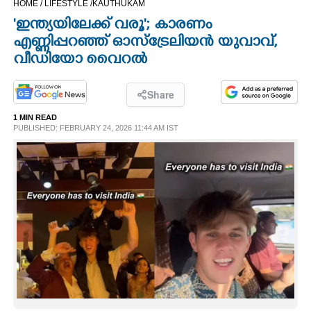
HOME /
LIFESTYLE /
KAUTHUKAM
CINEMA
'ഇന്ത്യയിലേക്ക് വരൂ';​ കാരണം
എണ്ണിപ്പറഞ്ഞ് ഓസ്ട്രേലിയൻ യുവാവ്,​
OPINION
വീഡിയോ വെെറൽ
PHOTOS
Share
1 MIN READ
PUBLISHED: FEBRUARY 24, 2026 11:44 AM IST
LIFESTYLE
SPIRITUAL
INFO+
ART
ASTRO