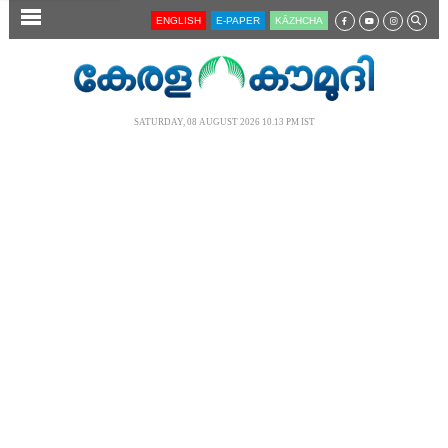
SECTIONS
ENGLISH
E-PAPER
KĀZHCHA
HOME
LATEST
SATURDAY, 08 AUGUST 2026 10.13 PM IST
AUDIO
NOTIFIED NEWS
POLL
KERALA
LOCAL
NEWS 360
CASE DIARY