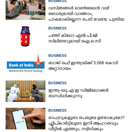
BUSINESS
വസ്ത്രങ്ങൾ ഓൺലൈൻ വഴി
ധൈര്യമായി വാങ്ങാം,​
പാകമാകില്ലെന്ന പേടി വേണ്ട; പുതിയ
മാനദണ്ഡവുമായി സർക്കാർ
BUSINESS
പത്ത് കിലോ എൽ.പി.ജി
സിലിണ്ടറുമായി ഐ.ഒ.സി
BUSINESS
ബാങ്ക് ഒഫ് ഇന്ത്യയ്‌ക്ക് 3,068 കോടി
അറ്റാദായം
BUSINESS
ഇന്ത്യ-യു.എ.ഇ ഡിജിലോക്കർ
ബന്ധിപ്പിക്കുന്നു
BUSINESS
ഓഫറുകളുടെ പെരുമഴ ഉണ്ടാകുമോ?​
ഫ്ലിപ്കാർട്ടിലൂടെ ഇനി ആഹാരവും
വീട്ടിൽ എത്തും,​ സ്വിഗിക്കും