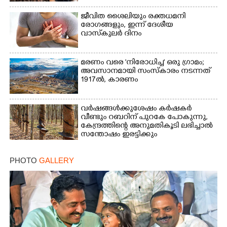
ജീവിത ശൈലിയും രക്തധമനി
രോഗങ്ങളും, ഇന്ന് ദേശീയ
വാസ്‌കുലര്‍ ദിനം
മരണം വരെ 'നിരോധിച്ച' ഒരു ഗ്രാമം;
അവസാനമായി സംസ്കാരം നടന്നത്
1917ൽ, കാരണം
വർഷങ്ങൾക്കുശേഷം കർഷകർ
വീണ്ടും റബറിന് പുറകേ പോകുന്നു,
കേന്ദ്രത്തിന്റെ അനുമതികൂടി ലഭിച്ചാൽ
സന്തോഷം ഇരട്ടിക്കും
PHOTO
GALLERY