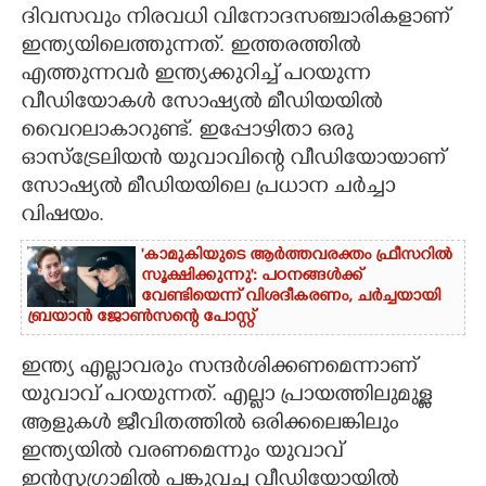
ദിവസവും നിരവധി വിനോദസഞ്ചാരികളാണ്
CARTOONS
ഇന്ത്യയിലെത്തുന്നത്. ഇത്തരത്തിൽ
എത്തുന്നവർ ഇന്ത്യക്കുറിച്ച് പറയുന്ന
വീഡിയോകൾ സോഷ്യൽ മീഡിയയിൽ
LITERATURE
വെെറലാകാറുണ്ട്. ഇപ്പോഴിതാ ഒരു
ഓസ്ട്രേലിയൻ യുവാവിന്റെ വീഡിയോയാണ്
ZOOM
സോഷ്യൽ മീഡിയയിലെ പ്രധാന ചർച്ചാ
വിഷയം.
CONTACT US
'കാമുകിയുടെ ആർത്തവരക്തം ഫ്രീസറിൽ
സൂക്ഷിക്കുന്നു': പഠനങ്ങൾക്ക്
വേണ്ടിയെന്ന് വിശദീകരണം,​ ചർച്ചയായി
ബ്രയാൻ ജോൺസന്റെ പോസ്റ്റ്
ഇന്ത്യ എല്ലാവരും സന്ദർശിക്കണമെന്നാണ്
യുവാവ് പറയുന്നത്. എല്ലാ പ്രായത്തിലുമുള്ള
ആളുകൾ ജീവിതത്തിൽ ഒരിക്കലെങ്കിലും
ഇന്ത്യയിൽ വരണമെന്നും യുവാവ്
ഇൻസ്റ്റഗ്രാമിൽ പങ്കുവച്ച വീഡിയോയിൽ