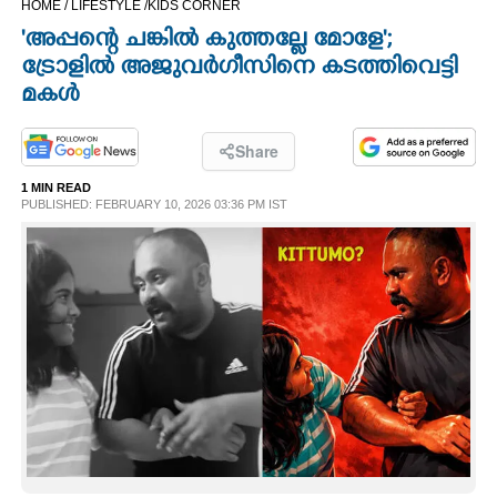
HOME /
LIFESTYLE /
KIDS CORNER
CINEMA
'അപ്പന്റെ ചങ്കിൽ കുത്തല്ലേ മോളേ';
ട്രോളിൽ അജുവർഗീസിനെ കടത്തിവെട്ടി
OPINION
മകൾ
PHOTOS
Share
1 MIN READ
PUBLISHED: FEBRUARY 10, 2026 03:36 PM IST
LIFESTYLE
SPIRITUAL
INFO+
ART
ASTRO