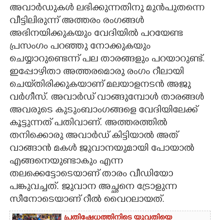
അവാർഡുകൾ ലഭിക്കുന്നതിനു മുൻപുതന്നെ
CARTOONS
വീട്ടിലിരുന്ന് അത്തരം രംഗങ്ങൾ
അഭിനയിക്കുകയും വേദിയിൽ പറയേണ്ട
പ്രസംഗം പറഞ്ഞു നോക്കുകയും
LITERATURE
ചെയ്യാറുണ്ടെന്ന് പല താരങ്ങളും പറയാറുണ്ട്.
ഇപ്പോഴിതാ അത്തരമൊരു രംഗം റീലായി
ZOOM
ചെയ്‌തിരിക്കുകയാണ് മലയാളനടൻ അജു
വർഗീസ്. അവാർഡ് വാങ്ങുമ്പോൾ താരങ്ങൾ
CONTACT US
അവരുടെ കുടുംബാംഗങ്ങളെ വേദിയിലേക്ക്
കൂട്ടുന്നത് പതിവാണ്. അത്തരത്തിൽ
തനിക്കൊരു അവാർഡ് കിട്ടിയാൽ അത്
വാങ്ങാൻ മകൾ ജുവാനയുമായി പോയാൽ
എങ്ങനെയുണ്ടാകും എന്ന
തലക്കെട്ടോടെയാണ് താരം വീഡിയോ
പങ്കുവച്ചത്. ജുവാന അച്ഛനെ ട്രോളുന്ന
സീനോടെയാണ് റീൽ വൈറലായത്.
പ്രതിഷേധത്തിനിടെ യുവതിയെ