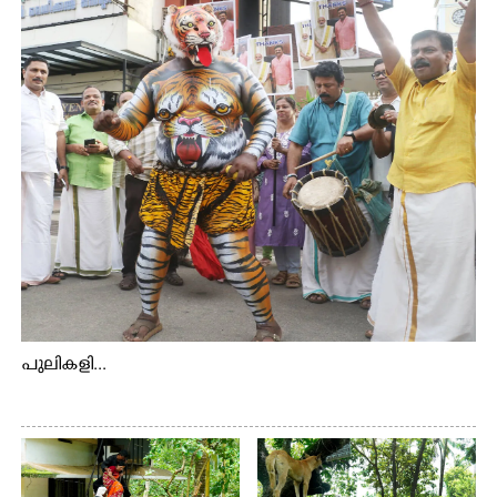
സ്ഥലങ്ങളിലേക്കുള്ള പ്രധാന സഞ്ചാര മാർഗമാണ് ഈ
കാണുന്ന കടത്ത് വള്ളം
പുലികളി...