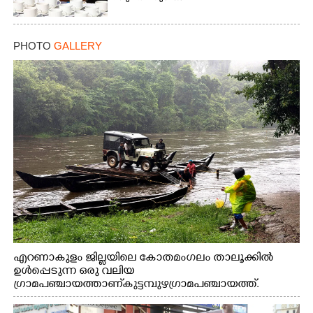
PHOTO
GALLERY
എറണാകുളം ജില്ലയിലെ കോതമംഗലം താലൂക്കിൽ
ഉൾപ്പെടുന്ന ഒരു വലിയ
ഗ്രാമപഞ്ചായത്താണ് കുട്ടമ്പുഴ ഗ്രാമ പഞ്ചായത്ത്.
ആദിവാസി ഊരുകളായ വെള്ളാരംകുത്ത്, കത്തിപ്പാറ,
ഉറിയംപെട്ടി, തേക്കല്ല്, വെട്ടിക്കല്ല്, മഞ്ചപ്പാറ എന്നീ ആറു