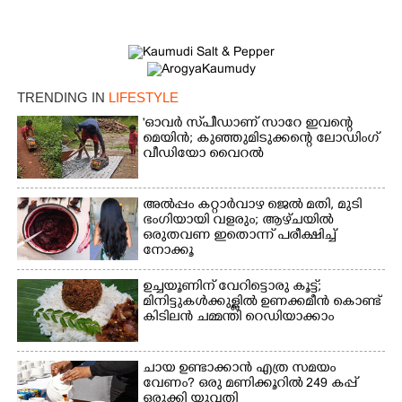
TRENDING IN
LIFESTYLE
'ഓവർ സ്‌പീഡാണ് സാറേ ഇവന്റെ
മെയിൻ; കുഞ്ഞുമിടുക്കന്റെ ലോഡിംഗ്
വീഡിയോ വൈറൽ
അൽപ്പം കറ്റാർവാഴ ജെൽ മതി, മുടി
ഭംഗിയായി വളരും; ആഴ്‌ചയിൽ
ഒരുതവണ ഇതൊന്ന് പരീക്ഷിച്ച്
നോക്കൂ
ഉച്ചയൂണിന് വേറിട്ടൊരു കൂട്ട്;
മിനിട്ടുകൾക്കുള്ളിൽ ഉണക്കമീൻ കൊണ്ട്
കിടിലൻ ചമ്മന്തി റെഡിയാക്കാം
ചായ ഉണ്ടാക്കാൻ എത്ര സമയം
വേണം? ഒരു മണിക്കൂറിൽ 249 കപ്പ്
ഒരുക്കി യുവതി