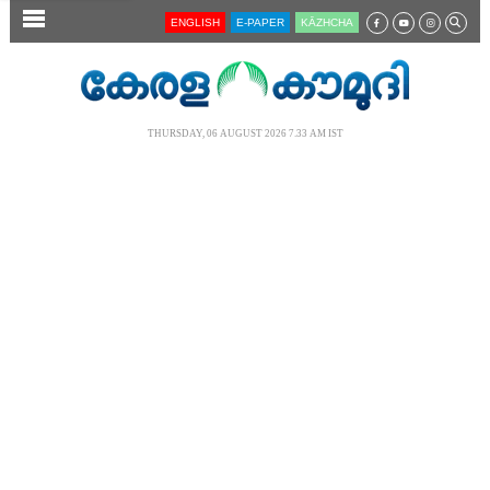
SECTIONS
ENGLISH
E-PAPER
KĀZHCHA
HOME
LATEST
THURSDAY, 06 AUGUST 2026 7.33 AM IST
AUDIO
NOTIFIED NEWS
POLL
KERALA
LOCAL
NEWS 360
CASE DIARY