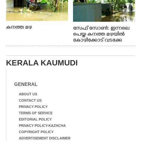
കനത്ത മഴ
സേഫ് സോൺ: ഇന്നലെ
പെയ്ത കനത്ത മഴയിൽ
കോഴിക്കോട് വടക്കേ
വയലിൽ വെള്ളം
കയറിയതിനെ തുടർന്ന്
വീട്ടുസാധനങ്ങളുമായി
KERALA KAUMUDI
വെള്ളത്തിലൂടെ
നടന്നുവരുന്നവരെ
മതിലിനു മുകളിൽ നോക്കി
നിൽക്കുന്ന
GENERAL
നായ. ഫോട്ടോ: കെ.വിശ്വജി
ത്ത്
ABOUT US
CONTACT US
PRIVACY POLICY
TERMS OF SERVICE
EDITORIAL POLICY
PRIVACY POLICY-KAZHCHA
COPYRIGHT POLICY
ADVERTISEMENT DISCLAIMER