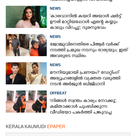
അനുപമ
NEWS
'കാരവാനിൽ കയറി അയാൾ ഷർട്ട്
ഊരി മാറ്റിയപ്പോൾ എന്റെ കയ്യും
കാലും വിറച്ചു'; ദുരനുഭവം
വെളിപ്പെടുത്തി കാജൽ അഗർവാൾ
NEWS
ജോജുവിനെതിരെ പിആ‌ർ വർക്ക്
നടത്തി പ്രമുഖ നടനും ഭാര്യയും; ഇത്
അവരുടെ സ്ഥിരം
കലാപരിപാടിയാണെന്ന് ലക്ഷ്മി
NEWS
മേനോൻ
മൗനിയുമായി പ്രണയം? ഡേറ്റിംഗ്
അഭ്യൂഹങ്ങളിൽ വ്യക്തത വരുത്തി
നടൻ അർജുൻ ബിജ്‌ലാനി
OFFBEAT
'നിങ്ങൾ സ്വന്തം കാര്യം നോക്കൂ';
കമിതാക്കാൾ ചുംബിക്കുന്ന
വീഡിയോ പകർത്തി പങ്കുവച്ച
യുവതിക്കെതിരെ രൂക്ഷവിമർശനം
KERALA KAUMUDI
EPAPER