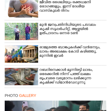
ജീവിത ശൈലിയും രക്തധമനി
രോഗങ്ങളും, ഇന്ന് ദേശീയ
വാസ്‌കുലര്‍ ദിനം
മുൻ ജനപ്രതിനിധിയുടെ പടവലം
കൃഷി സൂപ്പർഹിറ്റ്,​ ആഴ്ചയിൽ
ഉത്പാദനം ഒന്നര ടൺ
രാജ്യത്തെ ബാങ്കുകൾക്ക് വൻനേട്ടം,​
ലാഭം അരലക്ഷം കോടി കഴിഞ്ഞു,​
മുന്നിൽ ഇവർ
റബറിനെക്കാൾ മൂന്നിരട്ടി ലാഭം,​
ഒരേക്കറിൽ നിന്ന് പത്ത് ലക്ഷം
രൂപവരെ വരുമാനം ലഭിക്കുന്ന
കൃഷിക്ക് ഡിമാൻഡേറുന്നു
PHOTO
GALLERY