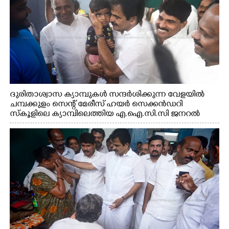
ദുരിതാശ്വാസ ക്യാമ്പുകൾ സന്ദർശിക്കുന്ന വേളയിൽ
ചമ്പക്കുളം സെന്റ് മേരീസ് ഹയർ സെക്കൻഡറി
സ്കൂളിലെ ക്യാമ്പിലെത്തിയ എ.ഐ.സി.സി ജനറൽ
സെക്രട്ടറി കെ.സി വേണുഗോപാൽ എം.പി കുരുന്നിനെ
എടുത്ത് ലാളിച്ചപ്പോൾ. സഹകരണ-എക്സൈസ്
വകുപ്പ് മന്ത്രി എം. ലിജു, കൃഷിവകുപ്പ് മന്ത്രി ടി. സിദ്ദിഖ്,
റെജി ചെറിയാൻ എം. എൽ. എ എന്നിവർ സമീപം