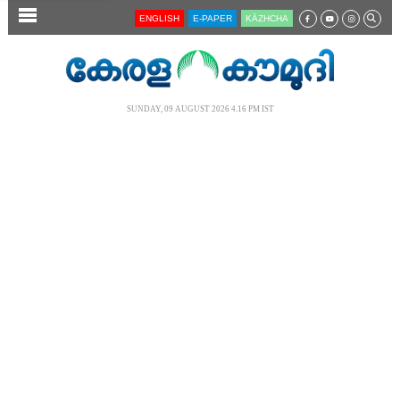
SECTIONS
ENGLISH
E-PAPER
KĀZHCHA
HOME
LATEST
SUNDAY, 09 AUGUST 2026 4.16 PM IST
AUDIO
NOTIFIED NEWS
POLL
KERALA
LOCAL
NEWS 360
CASE DIARY