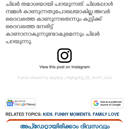
ചിലർ തമാശയായി പറയുന്നത്. ചിലപ്പോൾ
നമ്മൾ കാണുന്നതുപോലെയാകില്ല അവർ
ദൈവത്തെ കാണുന്നതെന്നും കുട്ടിക്ക്
ദൈവത്തെ നേരിട്ട്
കാണാനാകുന്നുണ്ടാകുമെന്നും ചിലർ
പറയുന്നു.
View this post on Instagram
A post shared by Ɩąƙʂɧɱı ℘ཞąƙąʂɧঔৣ (@_lechh_isai)
RELATED TOPICS:
KIDS
,
FUNNY MOMENTS
,
FAMILY LOVE
അപ്ഡേറ്റായിരിക്കാം ദിവസവും