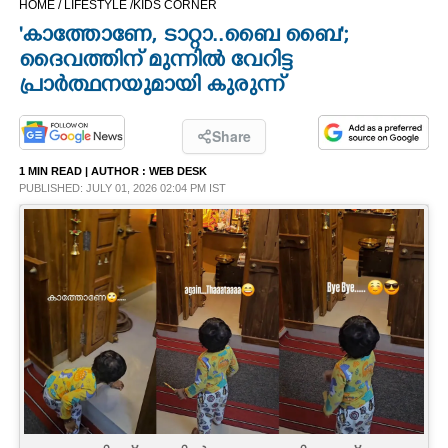
HOME /
LIFESTYLE /
KIDS CORNER
CINEMA
'കാത്തോണേ, ടാറ്റാ..ബൈ ബൈ';
ദൈവത്തിന് മുന്നിൽ വേറിട്ട
OPINION
പ്രാർത്ഥനയുമായി കുരുന്ന്
PHOTOS
Share
1 MIN READ
| AUTHOR :
WEB DESK
PUBLISHED: JULY 01, 2026 02:04 PM IST
LIFESTYLE
SPIRITUAL
INFO+
ART
ASTRO