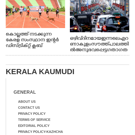
കൊല്ലത്ത് നടക്കുന്ന
ഒഴിവ് ദിനമായ ഇന്നലെ എറ
കേരള സംസ്ഥാന ഇന്റർ
ണാകുളം സൗത്ത് പാലത്തി
ഡിസ്ട്രിക്റ്റ് ക്ലബ്
ൽ അനുഭവപ്പെട്ട ഗതാഗത
അത്‌ലറ്റിക്
ക്കുരുക്ക്
ചാമ്പ്യൻഷിപ്പിൽ അണ്ടർ
20 ആൺകുട്ടികളുടെ 200
മീറ്റർ ഓട്ടം ഫൈനൽ
KERALA KAUMUDI
മത്സരത്തിനിടെ സിന്തറ്റിക്
ട്രാക്കിന് കുറുകെ ഓടുന്ന
നായകൾ.
GENERAL
ABOUT US
CONTACT US
PRIVACY POLICY
TERMS OF SERVICE
EDITORIAL POLICY
PRIVACY POLICY-KAZHCHA