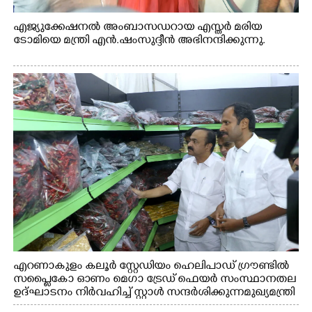
എജ്യുക്കേഷനൽ അംബാസഡറായ എസ്തർ മരിയ
ടോമിയെ മന്ത്രി എൻ.ഷംസുദ്ദീൻ അഭിനന്ദിക്കുന്നു.
എറണാകുളം കലൂർ സ്റ്റേഡിയം ഹെലിപാഡ് ഗ്രൗണ്ടിൽ
സപ്ളൈകോ ഓണം മെഗാ ട്രേഡ് ഫെയർ സംസ്ഥാനതല
ഉദ്ഘാടനം നിർവഹിച്ച് സ്റ്റാൾ സന്ദർശിക്കുന്ന മുഖ്യമന്ത്രി
വി.ഡി. സതീശൻ. മന്ത്രി അനൂപ് ജേക്കബ് സമീപം