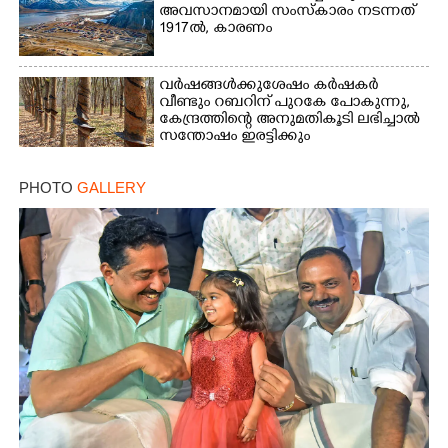
അവസാനമായി സംസ്കാരം നടന്നത്
1917ൽ, കാരണം
വർഷങ്ങൾക്കുശേഷം കർഷകർ
വീണ്ടും റബറിന് പുറകേ പോകുന്നു,
കേന്ദ്രത്തിന്റെ അനുമതികൂടി ലഭിച്ചാൽ
സന്തോഷം ഇരട്ടിക്കും
PHOTO
GALLERY