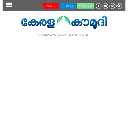
SECTIONS
ENGLISH
E-PAPER
KĀZHCHA
HOME
LATEST
SATURDAY, 08 AUGUST 2026 10.44 PM IST
AUDIO
NOTIFIED NEWS
POLL
KERALA
LOCAL
NEWS 360
CASE DIARY