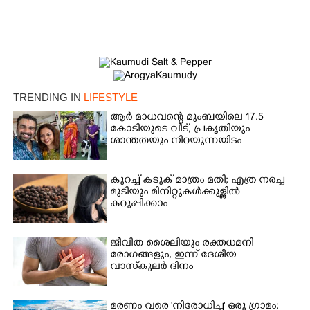
Copy Link
TRENDING IN
LIFESTYLE
ആർ മാധവന്റെ മുംബയിലെ 17.5
കോടിയുടെ വീട്,​ പ്രകൃതിയും
ശാന്തതയും നിറയുന്നയിടം
കുറച്ച് കടുക് മാത്രം മതി; എത്ര നരച്ച
മുടിയും മിനിറ്റുകൾക്കുള്ളിൽ
കറുപ്പിക്കാം
ജീവിത ശൈലിയും രക്തധമനി
രോഗങ്ങളും, ഇന്ന് ദേശീയ
വാസ്‌കുലര്‍ ദിനം
മരണം വരെ 'നിരോധിച്ച' ഒരു ഗ്രാമം;