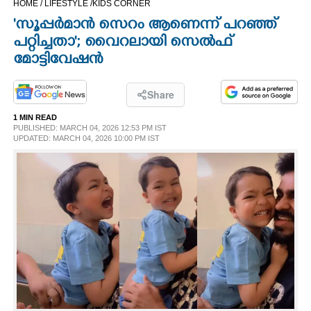
HOME /
LIFESTYLE /
KIDS CORNER
CINEMA
'സൂപ്പർമാൻ സെറം ആണെന്ന് പറഞ്ഞ്
പറ്റിച്ചതാ'; വൈറലായി സെൽഫ്
OPINION
മോട്ടിവേഷൻ
PHOTOS
Share
1 MIN READ
PUBLISHED: MARCH 04, 2026 12:53 PM IST
LIFESTYLE
UPDATED: MARCH 04, 2026 10:00 PM IST
SPIRITUAL
INFO+
ART
ASTRO